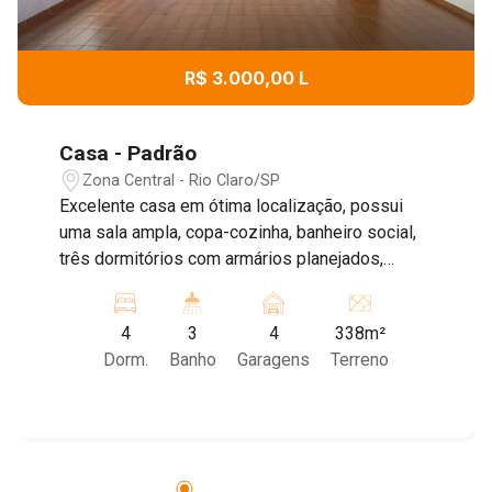
R$ 3.000,00 L
Casa - Padrão
Zona Central - Rio Claro/SP
Excelente casa em ótima localização, possui
uma sala ampla, copa-cozinha, banheiro social,
três dormitórios com armários planejados,
sendo um deles suíte com closet e banheira.
Além disso, o imóvel conta com uma entrada
4
3
4
338m²
independente para o piso superior, sendo mais
Dorm.
Banho
Garagens
Terreno
um dormitório e banheiro. Fundos: dois quartos
de despejo amplos e banheiro social. Pode ser
para fins residenciais ou comerciais. Agende
sua visita!