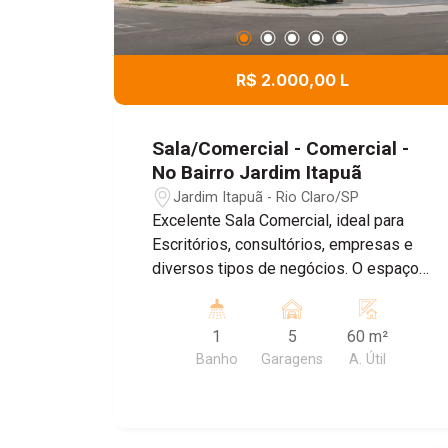
R$ 2.000,00 L
Sala/Comercial - Comercial -
No Bairro Jardim Itapuã
Jardim Itapuã - Rio Claro/SP
Excelente Sala Comercial, ideal para
Escritórios, consultórios, empresas e
diversos tipos de negócios. O espaço
conta com um ambiente amplo e bem
distribuído , banheiro Privativo, ar
1
5
60 m²
condicionado, proporcionando mais
Banho
Garagens
A. Útil
conforto para o dia dia , e Sistema de
energia solar, garantindo maior
economia e sustentabilidade. Agende
uma visita!