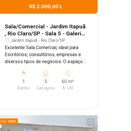
R$ 2.000,00 L
Sala/Comercial - Jardim Itapuã
, Rio Claro/SP - Sala 5 - Galeria
VIP Itapuã
Jardim Itapuã - Rio Claro/SP
Excelente Sala Comercial, ideal para
Escritórios, consultórios, empresas e
diversos tipos de negócios. O espaço
conta com um ambiente amplo e bem
distribuído , banheiro Privativo, ar
1
5
60 m²
condicionado, proporcionando mais
Banho
Garagens
A. Útil
conforto para o dia dia , e Sistema de
energia solar, garantindo maior
economia e sustentabilidade. Agende
uma visita!
Cód.
13231