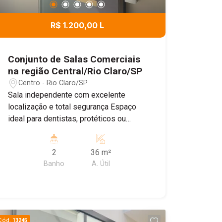
R$ 1.200,00 L
Conjunto de Salas Comerciais
na região Central/Rio Claro/SP
Centro - Rio Claro/SP
Sala independente com excelente
localização e total segurança Espaço
ideal para dentistas, protéticos ou
outros profissionais da área da saúde
que buscam um ambiente funcional,
2
36 m²
moderno e bem localizado. Descrição
Banho
A. Útil
do imóvel Conjunto com 2 salas
independentes; Sala térrea, ideal para
recepção, sala de espera ou espaço
para café; Sala no piso superior,
perfeita para atendimento ou atividades
Cód.
13245