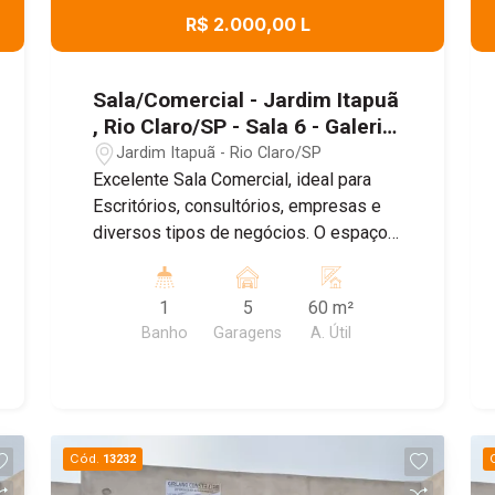
R$ 2.000,00 L
Sala/Comercial - Jardim Itapuã
, Rio Claro/SP - Sala 6 - Galeria
VIP Itapuã
Jardim Itapuã - Rio Claro/SP
Excelente Sala Comercial, ideal para
Escritórios, consultórios, empresas e
diversos tipos de negócios. O espaço
conta com um ambiente amplo e bem
distribuído , banheiro Privativo, ar
1
5
60 m²
condicionado, proporcionando mais
Banho
Garagens
A. Útil
conforto para o dia dia , e Sistema de
energia solar, garantindo maior
economia e sustentabilidade. Agende
uma visita!
Cód.
13232