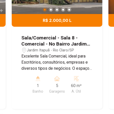
R$ 2.000,00 L
Sala/Comercial - Sala 8 -
Comercial - No Bairro Jardim
Itapuã
Jardim Itapuã - Rio Claro/SP
Excelente Sala Comercial, ideal para
Escritórios, consultórios, empresas e
diversos tipos de negócios. O espaço
conta com um ambiente amplo e bem
distribuído , banheiro Privativo, ar
1
5
60 m²
condicionado, proporcionando mais
Banho
Garagens
A. Útil
conforto para o dia dia , e Sistema de
energia solar, garantindo maior
economia e sustentabilidade. Agende
uma visita!