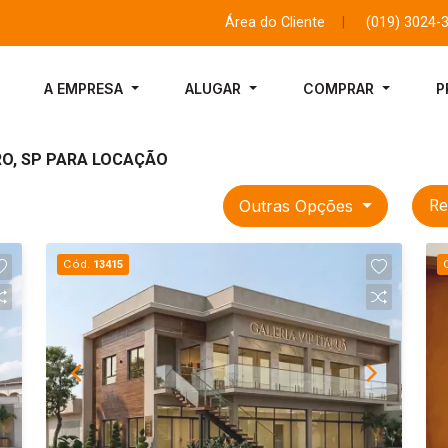
Área do Cliente
|
(019) 3024-
A EMPRESA
ALUGAR
COMPRAR
P
RO, SP PARA LOCAÇÃO
Outras Opções
Re
Cód.
13415