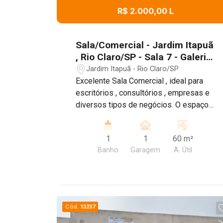
R$ 2.000,00 L
Sala/Comercial - Jardim Itapuã
, Rio Claro/SP - Sala 7 - Galeria
VIP Itapuã
Jardim Itapuã - Rio Claro/SP
Excelente Sala Comercial , ideal para
escritórios , consultórios , empresas e
diversos tipos de negócios. O espaço
conta com um ambiente amplo e bem
distribuído , banheiro privativo , Ar
1
1
60 m²
Condicionado , proporcionando mais
Banho
Garagem
A. Útil
conforto para o dia a dia , e sistema de
energia solar , garantindo maior
economia e sustentabilidade. Agende
uma visita!
Cód.
13237