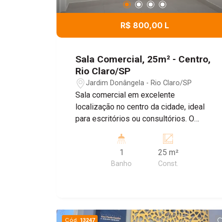
R$ 800,00 L
Sala Comercial, 25m² - Centro,
Rio Claro/SP
Jardim Donângela - Rio Claro/SP
Sala comercial em excelente
localização no centro da cidade, ideal
para escritórios ou consultórios. O
imóvel conta com banheiro privativo,
boa iluminação natural e fácil acesso a
1
25 m²
comércios, bancos e transporte público.
Banho
Const.
Oportunidade para quem busca
praticidade e visibilidade para o seu
negócio! Taxa mensal: R$ 100,00 Inclui
água, luz, IPTU e limpeza da área
comum
Cód.
13247