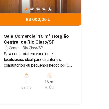
R$ 600,00 L
Sala Comercial 16 m² | Região
Central de Rio Claro/SP
Centro - Rio Claro/SP
Sala comercial em excelente
localização, ideal para escritórios,
consultórios ou pequenos negócios. O
imóvel conta com 1 banheiro privativo,
proporcionando mais conforto e
1
16 m²
praticidade para o dia a dia. Excelente
Banho
A. Útil
oportunidade para quem busca um
espaço funcional em uma região de
fácil acesso.