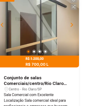
profissionais; Interfone instalado;
Preparação para ar-condicionado;
Ambiente moderno, seguro e com
excelente infraestrutura. Entre em
contato e agende uma visita com um de
nossos corretores. Será um prazer
apresentar este excelente espaço para
o seu negócio.
R$ 1.200,00
R$ 700,00 L
Conjunto de salas
Comerciais/centro/Rio Claro
SP
Centro - Rio Claro/SP
Sala Comercial com Excelente
Localização Sala comercial ideal para