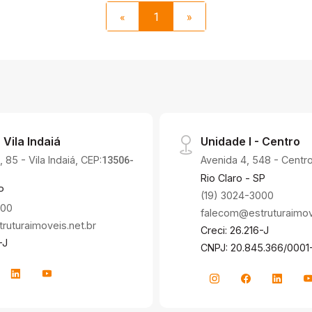
«
1
»
 Vila Indaiá
Unidade I - Centro
 85 - Vila Indaiá, CEP:
Avenida 4, 548 - Centro
13506-
Rio Claro - SP
P
(19) 3024-3000
000
falecom@estruturaimove
uturaimoveis.net.br
Creci: 26.216-J
-J
CNPJ: 20.845.366/0001