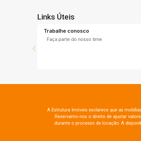
Links Úteis
Trabalhe conosco
Faça parte do nosso time
A Estrutura Imóveis esclarece que as mobília
Reservamo-nos o direito de ajustar valo
durante o processo de locação. A disponib