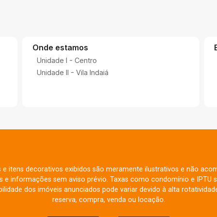
Onde estamos
Unidade I - Centro
Unidade II - Vila Indaiá
s e itens decorativos exibidos são meramente ilustrativos e não aco
res e informações sem aviso prévio. Taxas como condomínio e IPTU s
ilidade dos imóveis anunciados pode variar devido à alta rotatividade
reserva, compra, venda ou locação.