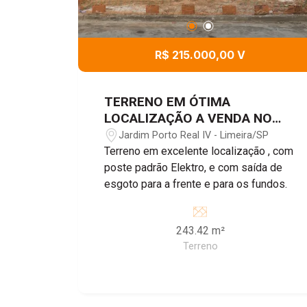
R$ 215.000,00 V
TERRENO EM ÓTIMA
LOCALIZAÇÃO A VENDA NO
BAIRRO JD. PORTO REAL
Jardim Porto Real IV - Limeira/SP
Terreno em excelente localização , com
poste padrão Elektro, e com saída de
esgoto para a frente e para os fundos.
243.42 m²
Terreno