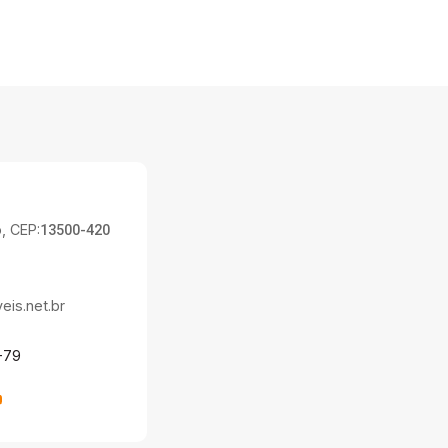
, CEP:
13500-420
is.net.br
-79