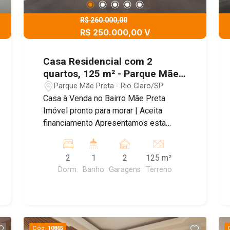
R$ 260.000,00
R$ 250.000,00 V
Casa Residencial com 2
quartos, 125 m² - Parque Mãe
Preta, Rio Claro/SP
Parque Mãe Preta - Rio Claro/SP
Casa à Venda no Bairro Mãe Preta
Imóvel pronto para morar | Aceita
financiamento Apresentamos esta
excelente oportunidade no Bairro Mãe
Preta, ideal para quem busca conforto,
2
1
2
125 m²
funcionalidade e um ambiente pet
Dorm.
Banho
Garagens
Terreno
friendly. A casa possui ambientes
integrados e ótimo aproveitamento de
espaço. Características do imóvel:
Garagem para 2 veículos Sala de TV
integrada à sala de jantar e cozinha,
Cód.
10865