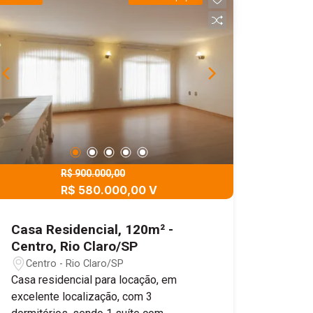
Claro, ficando apena 3 km ou seja 9
minutos de carro do centro da cidade.
Agende sua visita!
R$ 900.000,00
R$ 580.000,00 V
Casa Residencial, 120m² -
Centro, Rio Claro/SP
Centro - Rio Claro/SP
Casa residencial para locação, em
excelente localização, com 3