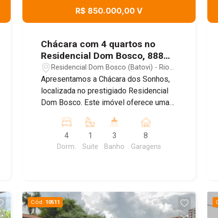
R$ 850.000,00 V
Chácara com 4 quartos no
Residencial Dom Bosco, 888
m² - Batovi/SP
Residencial Dom Bosco (Batovi) - Rio
Claro/SP
Apresentamos a Chácara dos Sonhos,
localizada no prestigiado Residencial
Dom Bosco. Este imóvel oferece uma
combinação perfeita de espaço,
conforto e lazer, ideal para quem busca
4
1
3
8
qualidade de vida em um ambiente
Dorm.
Suite
Banho
Garagens
tranquilo. Características do Imóvel: -
Área Construída: 400 m² em um terreno
de 888 m². - Dormitórios: 4 quartos,
sendo 1 suíte com closet. - Salas:
Ampla sala de estar. - Cozinha:
Cód.
10511
Funcional e bem equipada. - Banheiros: