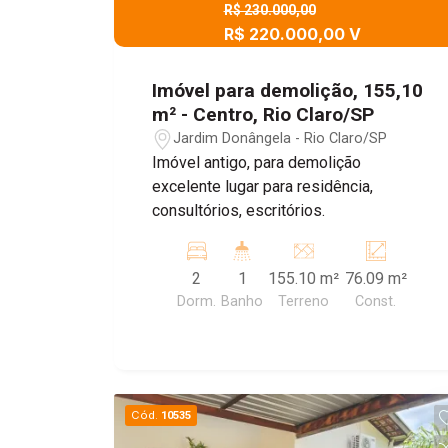
R$ 230.000,00
R$ 220.000,00 V
Imóvel para demolição, 155,10
m² - Centro, Rio Claro/SP
Jardim Donângela - Rio Claro/SP
Imóvel antigo, para demolição
excelente lugar para residência,
consultórios, escritórios.
2
1
155.10 m²
76.09 m²
Dorm.
Banho
Terreno
Const.
Cód.
10535