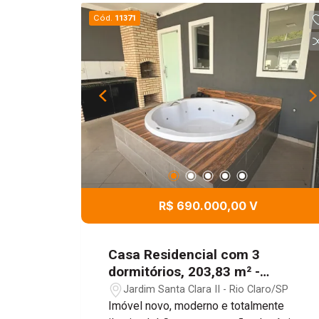
Cód.
11371
R$ 690.000,00 V
Casa Residencial com 3
dormitórios, 203,83 m² -
Jardim Santa Clara II, Rio
Jardim Santa Clara II - Rio Claro/SP
Claro/SP
Imóvel novo, moderno e totalmente