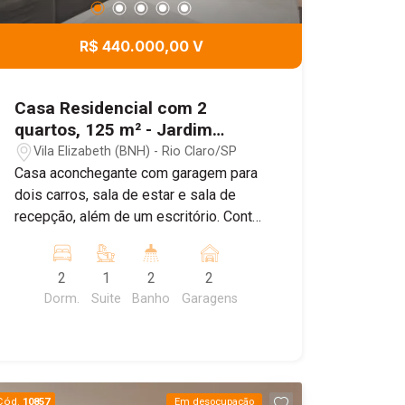
R$ 440.000,00 V
Casa Residencial com 2
quartos, 125 m² - Jardim
Olinda, Rio Claro/SP
Vila Elizabeth (BNH) - Rio Claro/SP
Casa aconchegante com garagem para
dois carros, sala de estar e sala de
recepção, além de um escritório. Conta
com cozinha planejada, dois quartos,
sendo um suíte com banheira, e um
2
1
2
2
banheiro social. A área externa inclui um
Dorm.
Suite
Banho
Garagens
espaço com churrasqueira, área de
serviço e corredor lateral. Perfeita para
quem busca conforto e praticidade! JD
Olinda fica ao lado do Alto do Santana,
bairros tradicionais da Cidade de Rio
Cód.
10857
Em desocupação