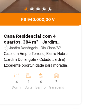
R$ 940.000,00 V
Casa Residencial com 4
quartos, 384 m² - Jardim
Donângela, Rio Claro/SP
Jardim Donângela - Rio Claro/SP
Casa em Amplo Terreno, Bairro Nobre
(Jardim Donângela / Cidade Jardim)
Excelente oportunidade para moradia
confortável ou instalação de comércio
em região valorizada! O imóvel conta
4
1
4
2
com 8 metros de frente e um terreno
Dorm.
Suite
Banho
Garagens
espaçoso. Possui garagem para 2
veículos, sendo 1 vaga coberta, além
de um jardim lateral que pode ser
convertido em mais vagas. A residência