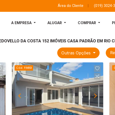
Área do Cliente
|
(019) 3024-
A EMPRESA
ALUGAR
COMPRAR
P
EDOVELLO DA COSTA 152 IMÓVEIS CASA PADRÃO EM RIO CL
Outras Opções
Re
Cód.
11413