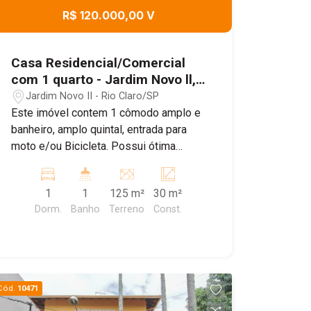
R$ 120.000,00 V
Casa Residencial/Comercial
com 1 quarto - Jardim Novo ll,
Rio Claro/SP
Jardim Novo II - Rio Claro/SP
Este imóvel contem 1 cômodo amplo e
banheiro, amplo quintal, entrada para
moto e/ou Bicicleta. Possui ótima
localização próximo a empresa Cesta
Básica Brasil, bares, padarias e
1
1
125 m²
30 m²
restaurantes. Agende já sua visita!
Dorm.
Banho
Terreno
Const.
Cód.
10471