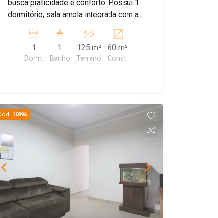
busca praticidade e conforto. Possui 1
dormitório, sala ampla integrada com a
cozinha, área de serviço coberta e
quintal nos fundos. Conta também com
1
1
125 m²
60 m²
1 vaga de garagem descoberta. Uma
Dorm.
Banho
Terreno
Const.
ótima opção para morar bem com um
bom custo-benefício. Agende sua
visita!
Cód.
10896