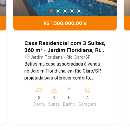
R$ 1.500.000,00 V
Casa Residencial com 3 Suítes,
360 m² - Jardim Floridiana, Rio
Claro/SP
Jardim Floridiana - Rio Claro/SP
Belíssima casa assobradada à venda
no Jardim Floridiana, em Rio Claro/SP,
projetada para oferecer conforto,
sofisticação e funcionalidade em cada
detalhe. Com garagem para até 4
3
3
6
4
veículos, o imóvel conta com
Dorm.
Suítes
Banho
Garagens
ambientes amplos, bem distribuídos e
excelente iluminação natural, incluindo
sala de jantar, sala de estar com pé-
direito alto, escritório planejado, sala de