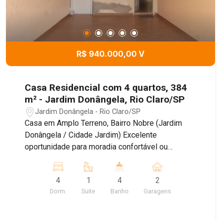
R$ 940.000,00 V
Casa Residencial com 4 quartos, 384
m² - Jardim Donângela, Rio Claro/SP
Jardim Donângela - Rio Claro/SP
Casa em Amplo Terreno, Bairro Nobre (Jardim
Donângela / Cidade Jardim) Excelente
oportunidade para moradia confortável ou
instalação de comércio em região valorizada! O
imóvel conta com 8 metros de frente e um
4
1
4
2
terreno espaçoso. Possui garagem para 2
Dorm.
Suite
Banho
Garagens
veículos, sendo 1 vaga coberta, além de um
jardim lateral que pode ser convertido em mais
vagas. A residência oferece: -Sala de estar ampla