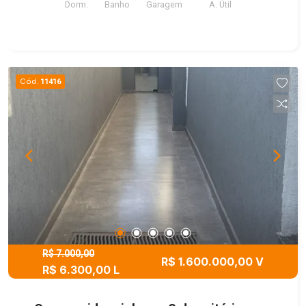
Dorm.
Banho
Garagem
A. Útil
completa com piscina e salão de festas. Agende
já sua visita!
Cód.
11416
R$ 7.000,00
R$ 1.600.000,00 V
R$ 6.300,00 L