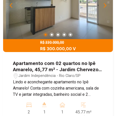
R$ 330.000,00
R$ 300.000,00 V
Apartamento com 02 quartos no Ipê
Amarelo, 45,77 m² - Jardim Chervezon,
Rio Claro/SP
Jardim Independência - Rio Claro/SP
Lindo e aconchegante apartamento no Ipê
Amarelo! Conta com cozinha americana, sala de
TV e jantar integradas, banheiro social e 2
dormitórios. Possui planejados novos na cozinha,
um dormitório e banheiro, além de teto rebaixado
2
1
1
45.77 m²
em gesso. O condomínio oferece área de lazer