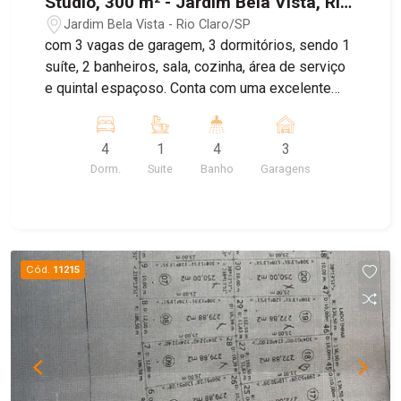
Studio, 300 m² - Jardim Bela Vista, Rio
Claro/SP
Jardim Bela Vista - Rio Claro/SP
com 3 vagas de garagem, 3 dormitórios, sendo 1
suíte, 2 banheiros, sala, cozinha, área de serviço
e quintal espaçoso. Conta com uma excelente
área gourmet com fogão a lenha e churrasqueira,
além de uma bela piscina para momentos de
4
1
4
3
lazer. O imóvel possui ainda um estúdio tipo
Dorm.
Suite
Banho
Garagens
kitnet, localizado na parte da frente da casa, com
entrada totalmente independente e área murada.
O estúdio é composto por cozinha, banheiro e
ambiente integrado de sala e quarto, sendo ideal
para locação.
Cód.
11215