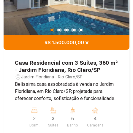
R$ 1.500.000,00 V
Casa Residencial com 3 Suítes, 360 m²
- Jardim Floridiana, Rio Claro/SP
Jardim Floridiana - Rio Claro/SP
Belíssima casa assobradada à venda no Jardim
Floridiana, em Rio Claro/SP, projetada para
oferecer conforto, sofisticação e funcionalidade
em cada detalhe. Com garagem para até 4
veículos, o imóvel conta com ambientes amplos,
3
3
6
4
bem distribuídos e excelente iluminação natural,
Dorm.
Suítes
Banho
Garagens
incluindo sala de jantar, sala de estar com pé-