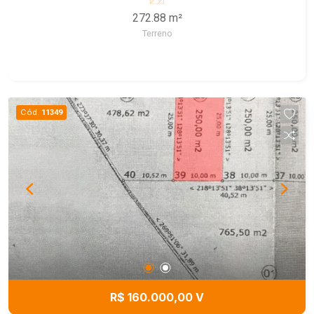
272.88 m²
Terreno
Cód.
11349
R$ 160.000,00 V