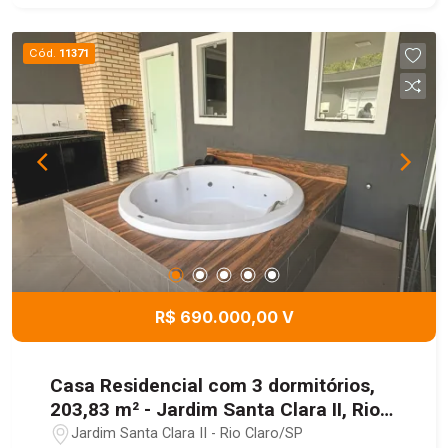
com carpete -Escritório -Lavabo -Sala de jantar
generosa -Área de luz interna -Duas cozinhas -3
Cód.
11371
dormitórios com armários, sendo 1 suíte com
closet Banheiro social amplo Nos fundos, há um
quintal espaçoso com área de serviço e uma
edícula com dormitório e banheiro. Uma casa
versátil, ideal tanto para residência quanto para
investimento comercial. Localização privilegiada!
R$ 690.000,00 V
Casa Residencial com 3 dormitórios,
203,83 m² - Jardim Santa Clara II, Rio
Claro/SP
Jardim Santa Clara II - Rio Claro/SP