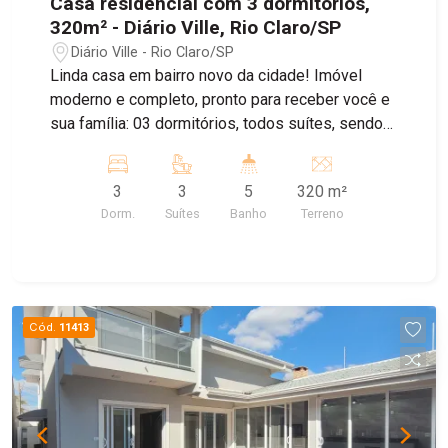
Casa residencial com 3 dormitórios,
320m² - Diário Ville, Rio Claro/SP
Diário Ville - Rio Claro/SP
Linda casa em bairro novo da cidade! Imóvel
moderno e completo, pronto para receber você e
sua família: 03 dormitórios, todos suítes, sendo
01 máster com hidromassagem e closet
Banheiro social Sala de estar e jantar com móveis
3
3
5
320 m²
planejados, jacuzzi e lavabo Cozinha integrada à
Dorm.
Suítes
Banho
Terreno
área gourmet, equipada com cooktop,
churrasqueira e móveis planejados Área de
serviço com móveis planejados Piscina perfeita
para momentos de lazer 02 vagas de garagem
paralelas Um lar pensado nos mínimos detalhes
Cód.
11413
para oferecer conforto, praticidade e bem-estar.
Agende já a sua visita com um de nossos
corretores!