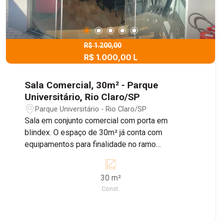
R$ 1.200,00
R$ 1.000,00 L
Sala Comercial, 30m² - Parque
Universitário, Rio Claro/SP
Parque Universitário - Rio Claro/SP
Sala em conjunto comercial com porta em
blindex. O espaço de 30m² já conta com
equipamentos para finalidade no ramo
alimentício, podendo ser adaptado. 2 banheiros
socias de uso compartilhado com as demais
30 m²
salas. No valor da locação já está incluso água,
Const.
internet e a limpeza da área comum.