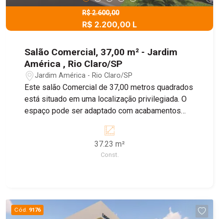
R$ 2.600,00
R$ 2.200,00 L
Salão Comercial, 37,00 m² - Jardim
América , Rio Claro/SP
Jardim América - Rio Claro/SP
Este salão Comercial de 37,00 metros quadrados
está situado em uma localização privilegiada. O
espaço pode ser adaptado com acabamentos
específicos e personalizados conforme as
necessidades do seu negocio, incluindo, cores,
37.23 m²
tipo de iluminação, tipo de piso, e instalações de
Const.
pontos de agua . Consultar o valor do IPTU .
Cód.
9176