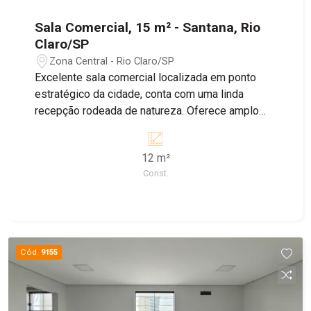
Sala Comercial, 15 m² - Santana, Rio
Claro/SP
Zona Central - Rio Claro/SP
Excelente sala comercial localizada em ponto
estratégico da cidade, conta com uma linda
recepção rodeada de natureza. Oferece amplo
espaço adaptável, ar-condicionado, sofá
embutido, armários e fica logo atrás da recepção.
12 m²
Valor de locação ainda inclui: Luz, água, jardineiro,
Const.
zeladora, faxineira e internet! Agende agora sua
visita!
Cód.
9155