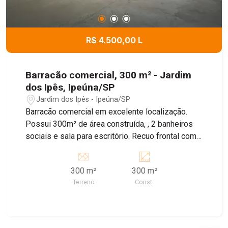
corretores !
R$ 4.500,00 L
Barracão comercial, 300 m² - Jardim
dos Ipês, Ipeúna/SP
Jardim dos Ipês - Ipeúna/SP
Barracão comercial em excelente localização.
Possui 300m² de área construída, , 2 banheiros
sociais e sala para escritório. Recuo frontal com
3 vagas descobertas e entrada para caminhão.
Energia bifásica. Agende sua visita!!!
300 m²
300 m²
Terreno
Const.