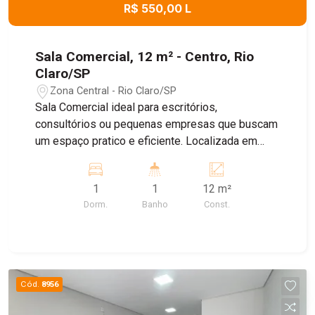
R$ 550,00 L
Sala Comercial, 12 m² - Centro, Rio
Claro/SP
Zona Central - Rio Claro/SP
Sala Comercial ideal para escritórios,
consultórios ou pequenas empresas que buscam
um espaço pratico e eficiente. Localizada em
uma área bem localizada. Área de recepção com
3 salas, cozinha e 1 banheiro . Água e energia já
1
1
12 m²
estão inclusos no valor do condomínio
Dorm.
Banho
Const.
proporcionando maior praticidade e economia
para seu negócio . Agende uma visita e descubra
o potencial desta sala para o seu negocio!
Cód.
8956