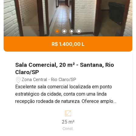
R$ 1.400,00 L
Sala Comercial, 20 m² - Santana, Rio
Claro/SP
Zona Central - Rio Claro/SP
Excelente sala comercial localizada em ponto
estratégico da cidade, conta com uma linda
recepção rodeada de natureza. Oferece amplo
espaço adaptável, ar-condicionado, fino
acabamento, closet com armários, suíte e
25 m²
varando com acesso ao jardim! Valor de locação
Const.
ainda inclui: Luz, água, jardineiro, zeladora,