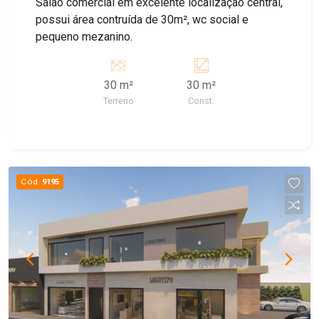
Salão comercial em excelente localização central,
possui área contruída de 30m², wc social e
pequeno mezanino.
30 m²
30 m²
Terreno
Const.
Cód.
9195