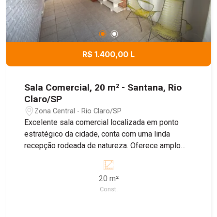
R$ 1.400,00 L
Sala Comercial, 20 m² - Santana, Rio
Claro/SP
Zona Central - Rio Claro/SP
Excelente sala comercial localizada em ponto
estratégico da cidade, conta com uma linda
recepção rodeada de natureza. Oferece amplo
espaço adaptável, ar-condicionado, e garagem
para 1 carro! Valor de locação ainda inclui: Luz,
20 m²
água, jardineiro, zeladora, faxineira e internet!
Const.
Agende agora sua visita!