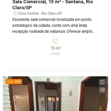
Sala Comercial, 15 m² - Santana, Rio
Claro/SP
Zona Central - Rio Claro/SP
Excelente sala comercial localizada em ponto
estratégico da cidade, conta com uma linda
recepção rodeada de natureza. Oferece amplo
espaço adaptável, ar-condicionado, armários,
varanda com acesso ao jardim e fino acabamento.
15 m²
Valor de locação ainda inclui: Luz, água, jardineiro,
Const.
zeladora, faxineira e internet! Agende agora sua
visita!
Cód.
9153