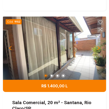
faxineira e internet! Agende agora sua visita!
Cód.
9152
R$ 1.400,00 L
Sala Comercial, 20 m² - Santana, Rio
Claro/SP