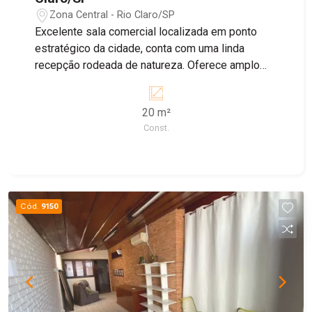
Zona Central - Rio Claro/SP
Excelente sala comercial localizada em ponto
estratégico da cidade, conta com uma linda
recepção rodeada de natureza. Oferece amplo
espaço adaptável, ar-condicionado, frente toda
em blindex ao lado do jardim e estrutura rústica.
20 m²
Valor de locação ainda inclui: Luz, água, jardineiro,
Const.
zeladora, faxineira e internet! Agende agora sua
visita!
Cód.
9150