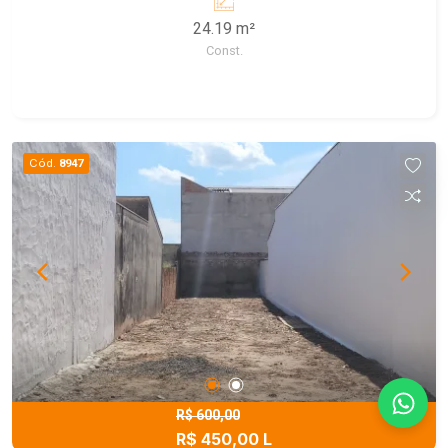
24.19 m²
Const.
Cód.
8947
R$ 600,00
R$ 450,00 L