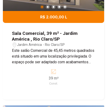
R$ 2.000,00 L
Sala Comercial, 39 m² - Jardim
América , Rio Claro/SP
Jardim América - Rio Claro/SP
Este salão Comercial de 45,45 metros quadrados
está situado em uma localização privilegiada. O
espaço pode ser adaptado com acabamentos
específicos e personalizados conforme as
necessidades do seu negocio, incluindo, cores,
39 m²
tipo de iluminação, tipo de piso, e instalações de
Const.
pontos de agua . Consultar o valor do IPTU .