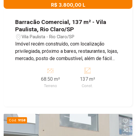
R$ 3.800,00 L
Barracão Comercial, 137 m² - Vila
Paulista, Rio Claro/SP
Vila Paulista - Rio Claro/SP
Imóvel recém construído, com localização
privilegiada, próximo a bares, restaurantes, lojas,
mercado, posto de combustível, além de fácil
acesso a Rodovia Washington Luis. Salão com
vitrine e porta automática, contendo no total
68.50 m²
137 m²
137m² de área construída, no térreo contém um
Terreno
Const.
banheiro adaptado e no piso superior mais dois
banheiros. Agende uma visita com um dos
nossos corretores!
Cód.
9158