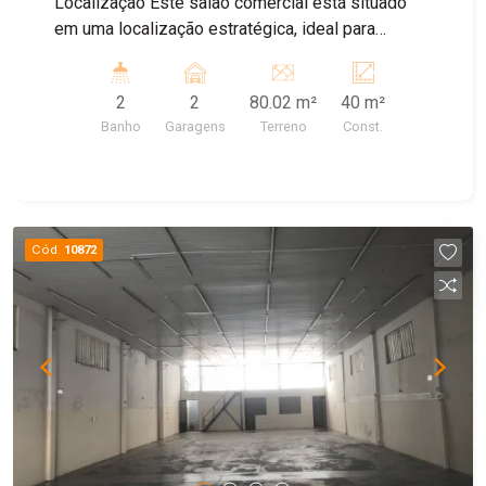
Localização Este salão comercial está situado
em uma localização estratégica, ideal para
diversos tipos de negócios. O espaço conta com
um amplo salão, proporcionando versatilidade
2
2
80.02 m²
40 m²
para adaptações conforme a necessidade da sua
Banho
Garagens
Terreno
Const.
empresa. Além disso, possui dois banheiros para
maior comodidade e um recuo frontal com
capacidade para 2 vagas de estacionamento,
garantindo praticidade para clientes e
colaboradores. Aproveite essa oportunidade para
Cód.
10872
instalar seu negócio em um ponto privilegiado!