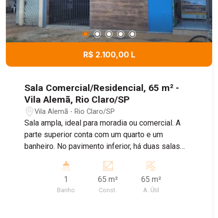
R$ 2.100,00 L
Sala Comercial/Residencial, 65 m² -
Vila Alemã, Rio Claro/SP
Vila Alemã - Rio Claro/SP
Sala ampla, ideal para moradia ou comercial. A
parte superior conta com um quarto e um
banheiro. No pavimento inferior, há duas salas
que podem ser adaptadas como cozinha ou
outros ambientes conforme a necessidade. Entre
1
65 m²
65 m²
em contato e agende sua visita!
Banho
Const.
A. Útil