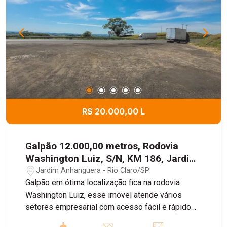
R$ 20.000,00 L
Galpão 12.000,00 metros, Rodovia
Washington Luiz, S/N, KM 186, Jardim
Anhanguera, Rio Claro-SP.
Jardim Anhanguera - Rio Claro/SP
Galpão em ótima localização fica na rodovia
Washington Luiz, esse imóvel atende vários
setores empresarial com acesso fácil e rápido
para caminhões, contendo área de 12 mil metros