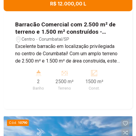
R$ 12.000,00 L
Barracão Comercial com 2.500 m² de
terreno e 1.500 m² construídos -
Centro, Corumbataí/SP
Centro - Corumbataí/SP
Excelente barracão em localização privilegiada
no centro de Corumbataí! Com um amplo terreno
de 2.500 m² e 1.500 m² de área construída, este
imóvel é ideal para diversos tipos de negócios.
Conta com cozinha, dois banheiros (masculino e
2
2500 m²
1500 m²
feminino), quatro salas, sendo uma delas com
Banho
Terreno
Const.
banheiro privativo, além de um espaço amplo e
versátil para diferentes finalidades. O barracão
também dispõe de entrada para caminhões de
grande porte, garantindo mais praticidade para
logística e operações. Agende sua visita com
Cód.
10790
nossos corretores e conheça essa excelente
oportunidade!