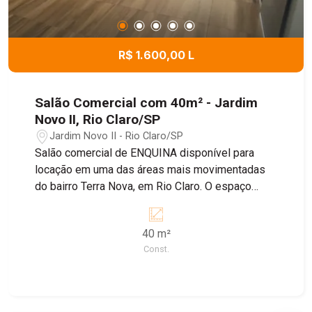
R$ 1.600,00 L
Salão Comercial com 40m² - Jardim
Novo II, Rio Claro/SP
Jardim Novo II - Rio Claro/SP
Salão comercial de ENQUINA disponível para
locação em uma das áreas mais movimentadas
do bairro Terra Nova, em Rio Claro. O espaço
possui 40 metros quadrados, ideal para diversos
tipos de negócios. Com um ambiente bem
40 m²
localizado e de fácil acesso, este salão é
Const.
perfeito para atrair clientes. A locação está
disponível . Para mais informações ou para
agendar uma visita, entre em contato Não perca
essa oportunidade de estabelecer seu negócio