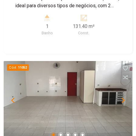
ideal para diversos tipos de negócios, com 2
banheiros sociais. Aproveita esta oportunidade
ponto super bem localizado. Entre em contato
1
131.40 m²
com nossos corretores.
Banho
Const.
Cód.
11052