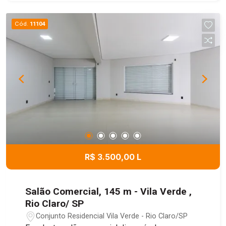
de uma área destinada ao escritório, com hall de
entrada na parte inferior, duas salas amplas e um
Cód.
11104
banheiro. No pavimento superior, há mais duas
salas de escritório e um banheiro adicional,
oferecendo um ambiente funcional e bem
distribuído para diversos tipos de negócios. Uma
excelente opção para quem procura espaço,
comodidade e localização estratégica.
R$ 3.500,00 L
Salão Comercial, 145 m - Vila Verde ,
Rio Claro/ SP
Conjunto Residencial Vila Verde - Rio Claro/SP