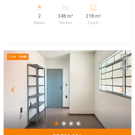
2
348 m²
218 m²
Banho
Terreno
Const.
Cód.
11045