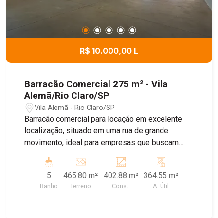
R$ 10.000,00 L
Barracão Comercial 275 m² - Vila
Alemã/Rio Claro/SP
Vila Alemã - Rio Claro/SP
Barracão comercial para locação em excelente
localização, situado em uma rua de grande
movimento, ideal para empresas que buscam
visibilidade e fácil acesso. O imóvel conta com
ampla área interna, porta automatizada que
5
465.80 m²
402.88 m²
364.55 m²
garante praticidade e segurança, lavanderia
Banho
Terreno
Const.
A. Útil
coberta, área de luz que favorece a ventilação
natural e um banheiro equipado com box e dois
pontos para chuveiros. A estrutura dispõe ainda