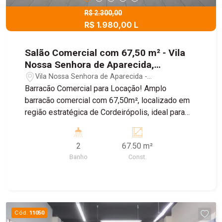
R$ 2.300,00
R$ 1.980,00 L
Salão Comercial com 67,50 m² - Vila
Nossa Senhora de Aparecida,
Cordeirópolis/SP
Vila Nossa Senhora de Aparecida -
Cordeirópolis/SP
Barracão Comercial para Locação! Amplo
barracão comercial com 67,50m², localizado em
região estratégica de Cordeirópolis, ideal para
diversos tipos de negócios. O imóvel conta com
dois banheiros e espaço interno versátil, perfeito
2
67.50 m²
para adaptação conforme a necessidade da sua
Banho
Const.
empresa. Aproveite essa oportunidade para
expandir seu negócio em um ponto privilegiado
da cidade! Entre em contato e agende sua visita.
Cód.
11050