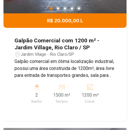
R$ 20.000,00 L
Galpão Comercial com 1200 m² -
Jardim Village, Rio Claro / SP
Jardim Vilage - Rio Claro/SP
Galpão comercial em ótima localização industrial,
possui uma área construida de 1200m², área livre
para entrada de transportes grandes, sala para
escritorio, 2 banheiros, cozinha. No piso superior
possui 3 salas, cozinha e wc social. Imóvel
2
1500 m²
1200 m²
possui uma caixa d´agua (armazena água da
Banho
Terreno
Const.
chuva) de 109 mil litros. O imóvel está pendente
de acabamento, que poderá ser concluído
mediante proposta de locação. *Energia Trifásico
380 *Portão basculante