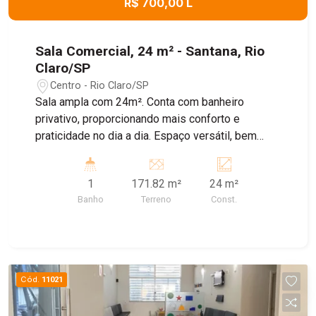
R$ 700,00 L
Sala Comercial, 24 m² - Santana, Rio
Claro/SP
Centro - Rio Claro/SP
Sala ampla com 24m². Conta com banheiro
privativo, proporcionando mais conforto e
praticidade no dia a dia. Espaço versátil, bem
iluminado e pronto para receber seu negócio ou
escritório.
1
171.82 m²
24 m²
Banho
Terreno
Const.
Cód.
11021