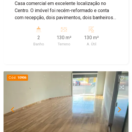
Casa comercial em excelente localização no
Centro. O imóvel foi recém-reformado e conta
com recepção, dois pavimentos, dois banheiros e
duas salas. Entre em contato e agende sua visita!
2
130 m²
130 m²
Banho
Terreno
A. Útil
Cód.
10906