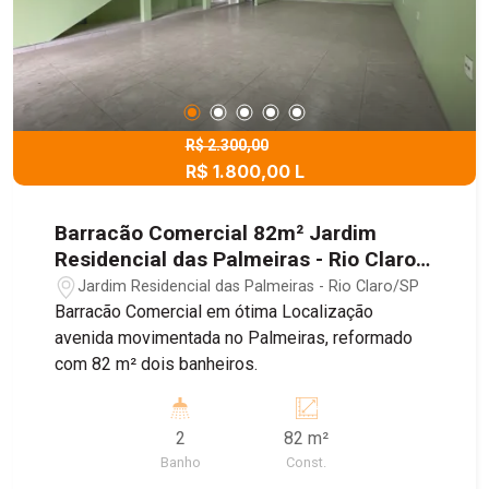
R$ 2.300,00
R$ 1.800,00 L
Barracão Comercial 82m² Jardim
Residencial das Palmeiras - Rio Claro,
São Paulo/SP
Jardim Residencial das Palmeiras - Rio Claro/SP
Barracão Comercial em ótima Localização
avenida movimentada no Palmeiras, reformado
com 82 m² dois banheiros.
2
82 m²
Banho
Const.