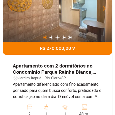
R$ 270.000,00 V
Apartamento com 2 dormitórios no
Condomínio Parque Rainha Bianca,
48m² - Jardim Itapuã, Rio Claro/SP
Jardim Itapuã - Rio Claro/SP
Apartamento diferenciado com fino acabamento,
pensado para quem busca conforto, praticidade e
sofisticação no dia a dia. O imóvel conta com: *
Sala ampla para dois ambientes * Cozinha
planejada com armários, fogão e coifa * 2
2
1
1
48 m²