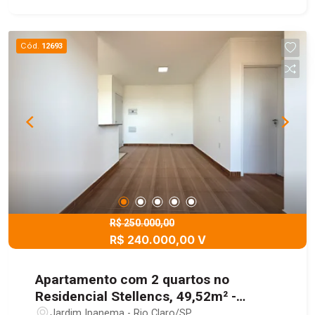
Cód.
12693
R$ 250.000,00
R$ 240.000,00 V
Apartamento com 2 quartos no
Residencial Stellencs, 49,52m² -
Jardim Ipanema, Rio Claro/SP
Jardim Ipanema - Rio Claro/SP