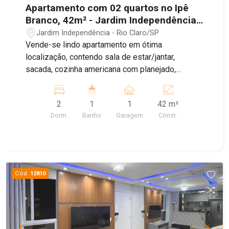
Apartamento com 02 quartos no Ipê
Branco, 42m² - Jardim Independência,
Rio Claro/SP
Jardim Independência - Rio Claro/SP
Vende-se lindo apartamento em ótima
localização, contendo sala de estar/jantar,
sacada, cozinha americana com planejado,
lavanderia, 02 dormitórios e 01 banheiro social
01 vaga de garagem descoberta Apartamento
2
1
1
42 m²
todo reformado e todo no porcelanato
Dorm.
Banho
Garagem
Const.
Cód.
12810