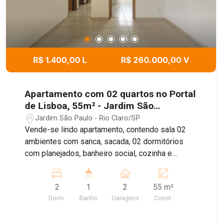
R$ 1.400,00 L
R$ 260.000,00 V
Apartamento com 02 quartos no Portal
de Lisboa, 55m² - Jardim São
Paulo/Rio Claro
Jardim São Paulo - Rio Claro/SP
Vende-se lindo apartamento, contendo sala 02
ambientes com sanca, sacada, 02 dormitórios
com planejados, banheiro social, cozinha e
lavanderia com planejados e 02 vagas de
garagens gavetas descobertas
2
1
2
55 m²
Dorm.
Banho
Garagens
Const.