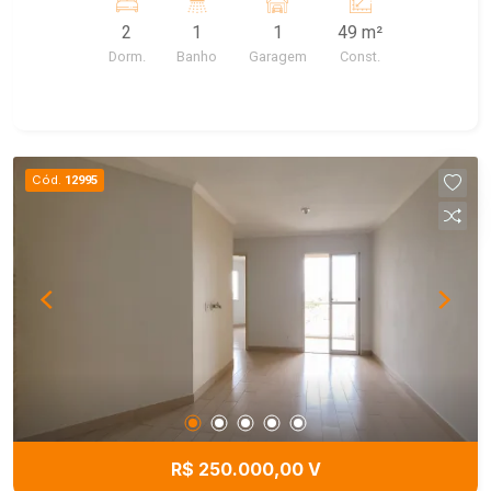
e ar condicionado. Condomínio conta com :
2
1
1
49 m²
Quiosques para Churrasco Piscina adulto e
Dorm.
Banho
Garagem
Const.
Infantil Quadra Poliesportiva Salão de Festas
Água e gás incluso no condominio.
Cód.
12995
R$ 250.000,00 V