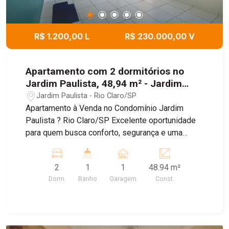
agende sua visita.
R$ 1.200,00 L
R$ 230.000,00 V
Apartamento com 2 dormitórios no
Jardim Paulista, 48,94 m² - Jardim
Paulista
Jardim Paulista - Rio Claro/SP
Apartamento à Venda no Condomínio Jardim
Paulista ? Rio Claro/SP Excelente oportunidade
para quem busca conforto, segurança e uma
ótima localização! Este apartamento oferece
ambientes bem distribuídos, proporcionando
2
1
1
48.94 m²
praticidade e qualidade de vida para toda a
Dorm.
Banho
Garagem
Const.
família. Com um layout funcional e excelente
aproveitamento dos espaços, é ideal tanto para
quem deseja morar quanto para quem procura
uma boa oportunidade de investimento.