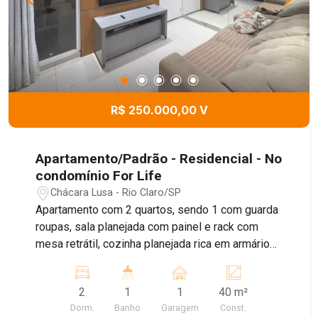
R$ 250.000,00 V
Apartamento/Padrão - Residencial - No
condomínio For Life
Chácara Lusa - Rio Claro/SP
Apartamento com 2 quartos, sendo 1 com guarda
roupas, sala planejada com painel e rack com
mesa retrátil, cozinha planejada rica em armários,
com cooktop e coifa, lavanderia com tanque
disfarçado na bancada, wc com gabinete e box
2
1
1
40 m²
de blindex, 1 vaga de garagem.
Dorm.
Banho
Garagem
Const.