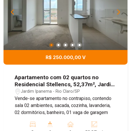
R$ 250.000,00 V
Apartamento com 02 quartos no
Residencial Stellencs, 52,37m², Jardim
Ipanema, RIo Claro/SP
Jardim Ipanema - Rio Claro/SP
Vende-se apartamento no contrapiso, contendo
sala 02 ambientes, sacada, cozinha, lavanderia,
02 dormitórios, banheiro, 01 vaga de garagem