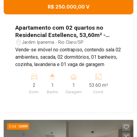
R$ 250.000,00 V
Apartamento com 02 quartos no
Residencial Estellencs, 53,60m² -
Jardim Ipanema, Rio Claro/SP
Jardim Ipanema - Rio Claro/SP
Vende-se imóvel no contrapiso, contendo sala 02
ambientes, sacada, 02 dormitórios, 01 banheiro,
cozinha, lavanderia e 01 vaga de garagem
2
1
1
53.60 m²
Dorm.
Banho
Garagem
Const.
Cód.
12499