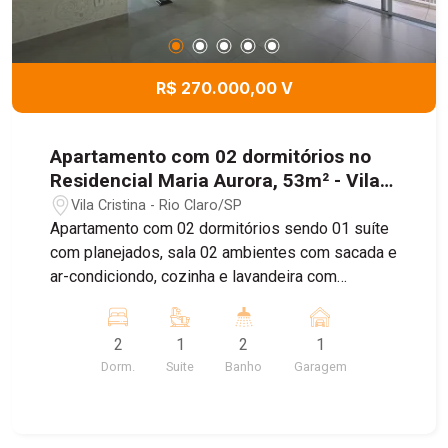
R$ 270.000,00 V
Apartamento com 02 dormitórios no
Residencial Maria Aurora, 53m² - Vila
Cristina, Rio Claro/SP
Vila Cristina - Rio Claro/SP
Apartamento com 02 dormitórios sendo 01 suíte
com planejados, sala 02 ambientes com sacada e
ar-condiciondo, cozinha e lavandeira com
armários, e vaga de garagem coberta.
2
1
2
1
Dorm.
Suite
Banho
Garagem