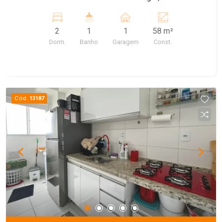
Jardim Inocoop, região valorizada e com fácil
acesso à Rodovia Washington Luís, próximo a
2
1
1
58 m²
supermercados, faculdade, escolas e comércios
Dorm.
Banho
Garagem
Const.
em geral
Cód.
13187