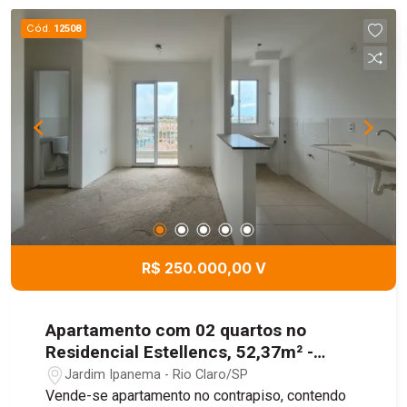
Cód.
12508
R$ 250.000,00 V
Apartamento com 02 quartos no
Residencial Estellencs, 52,37m² -
Jardim Ipanema, Rio Claro/SP
Jardim Ipanema - Rio Claro/SP
Vende-se apartamento no contrapiso, contendo