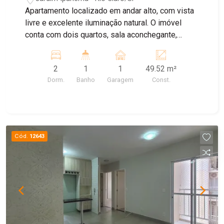
Apartamento localizado em andar alto, com vista
livre e excelente iluminação natural. O imóvel
conta com dois quartos, sala aconchegante,
cozinha funcional e boa ventilação,
proporcionando conforto e praticidade no dia a
2
1
1
49.52 m²
dia. Ideal para quem busca um imóvel bem
Dorm.
Banho
Garagem
Const.
localizado, em condomínio organizado e com
ambiente tranquilo para morar. Entre em contato
para mais informações e agendamento de visita.
Cód.
12643