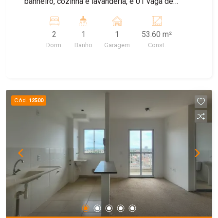
banheiro, cozinha e lavanderia, e 01 vaga de
garagem
2
1
1
53.60 m²
Dorm.
Banho
Garagem
Const.
Cód.
12500