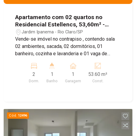
Apartamento com 02 quartos no
Residencial Estellencs, 53,60m² -
Jardim Ipanema
Jardim Ipanema - Rio Claro/SP
Vende-se imóvel no contrapiso , contendo sala
02 ambientes, sacada, 02 dormitórios, 01
banheiro, cozinha e lavanderia e 01 vaga de
garagem
2
1
1
53.60 m²
Dorm.
Banho
Garagem
Const.
Cód.
12496