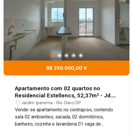
R$ 250.000,00 V
Apartamento com 02 quartos no
Residencial Estellencs, 52,37m² - Jd.
Ipanema, Rio Claro/SP
Jardim Ipanema - Rio Claro/SP
Vende-se apartamento no contrapiso, contendo
sala 02 ambientes, sacada, 02 dormitórios,
banheiro, cozinha e lavanderia 01 vaga de
garagem