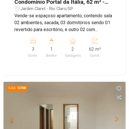
Condomínio Portal da Itália, 62 m² -
Jardim São Paulo, Rio Claro/SP
Jardim Claret - Rio Claro/SP
Vende-se espaçoso apartamento, contendo sala
02 ambientes, sacada, 03 dormitórios sendo 01
revertido para escritório, e outro 02 com
planejados, 01 banheiro social, cozinha e
lavanderia com planejados. Possui 02 vagas
3
1
2
62 m²
paralelas e cobertas
Dorm.
Banho
Garagens
Const.
Cód.
12768