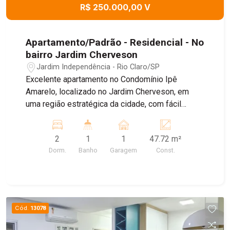
R$ 250.000,00 V
Apartamento/Padrão - Residencial - No
bairro Jardim Cherveson
Jardim Independência - Rio Claro/SP
Excelente apartamento no Condomínio Ipê
Amarelo, localizado no Jardim Cherveson, em
uma região estratégica da cidade, com fácil
acesso a escolas, farmácias, bancos e
supermercados. O imóvel possui 47,72 m² e está
2
1
1
47.72 m²
localizado no 12º andar, proporcionando mais
Dorm.
Banho
Garagem
Const.
privacidade, ventilação e uma vista privilegiada
da cidade.
Cód.
13078