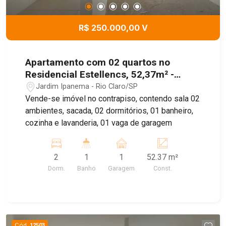
R$ 250.000,00 V
Apartamento com 02 quartos no
Residencial Estellencs, 52,37m² -
Jardim Ipanema, Rio Claro/SP
Jardim Ipanema - Rio Claro/SP
Vende-se imóvel no contrapiso, contendo sala 02
ambientes, sacada, 02 dormitórios, 01 banheiro,
cozinha e lavanderia, 01 vaga de garagem
2
1
1
52.37 m²
Dorm.
Banho
Garagem
Const.
Cód.
12503