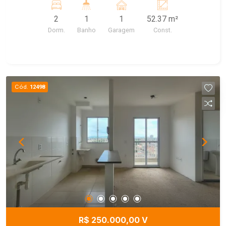
2
1
1
52.37 m²
Dorm.
Banho
Garagem
Const.
Cód.
12498
R$ 250.000,00 V