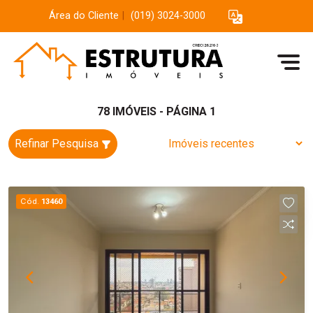
Área do Cliente
|
(019) 3024-3000
78 IMÓVEIS - PÁGINA 1
Refinar Pesquisa
Cód.
13460