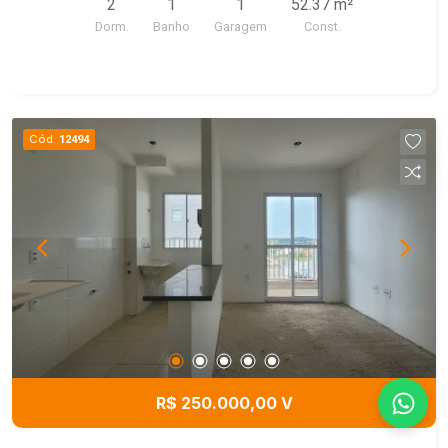
2
1
1
52.37 m²
Dorm.
Banho
Garagem
Const.
Cód.
12494
R$ 250.000,00 V