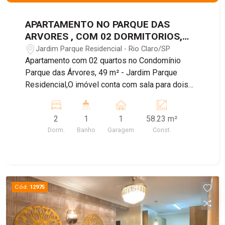
APARTAMENTO NO PARQUE DAS
ARVORES , COM 02 DORMITORIOS,
49m²
Jardim Parque Residencial - Rio Claro/SP
Apartamento com 02 quartos no Condomínio
Parque das Árvores, 49 m² - Jardim Parque
Residencial,O imóvel conta com sala para dois
ambiente, cozinha americana , lavanderia com
armários planejados, banheiro com box de vidro,
2
1
1
58.23 m²
dois dormitórios, 01 vaga de garagem
Dorm.
Banho
Garagem
Const.
descoberta. No condomínio está incluso água e
gás!
Cód.
12975