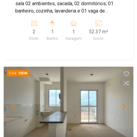
sala 02 ambientes, sacada, 02 dormitórios, 01
banheiro, cozinha, lavanderia e 01 vaga de
garagem
2
1
1
52.37 m²
Dorm.
Banho
Garagem
Const.
Cód.
12506