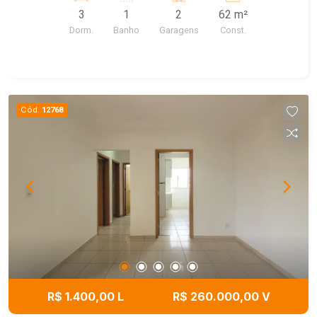
lavanderia com planejados. Possui 02 vagas
3
1
2
62 m²
paralelas e cobertas
Dorm.
Banho
Garagens
Const.
Cód.
12768
R$ 1.400,00 L
R$ 260.000,00 V