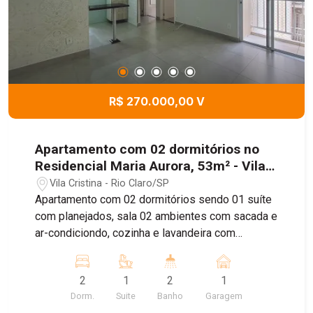
comércios, trazendo mais praticidade para sua
rotina. Agende sua visita com um de nossos
corretores e aproveite esta oportunidade!
R$ 270.000,00 V
Apartamento com 02 dormitórios no
Residencial Maria Aurora, 53m² - Vila
Cristina, Rio Claro/SP
Vila Cristina - Rio Claro/SP
Apartamento com 02 dormitórios sendo 01 suíte
com planejados, sala 02 ambientes com sacada e
ar-condiciondo, cozinha e lavandeira com
armários, e vaga de garagem coberta.
2
1
2
1
Dorm.
Suite
Banho
Garagem