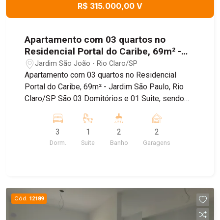
R$ 315.000,00 V
Apartamento com 03 quartos no
Residencial Portal do Caribe, 69m² -
Jardim São Paulo, Rio Claro/SP
Jardim São João - Rio Claro/SP
Apartamento com 03 quartos no Residencial
Portal do Caribe, 69m² - Jardim São Paulo, Rio
Claro/SP São 03 Domitórios e 01 Suite, sendo
que 01 dos dormitórios esta como closet, 01
Banheiro Social, 01 Cozinha com área de serviço ,
3
1
2
2
01 Sala de Jantar e Estar, 01 Sacada , 02 Vagaas
Dorm.
Suite
Banho
Garagens
de Garagem.
Cód.
12189