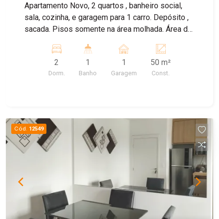
Apartamento Novo, 2 quartos , banheiro social,
sala, cozinha, e garagem para 1 carro. Depósito ,
sacada. Pisos somente na área molhada. Área de
lazer completa, com piscina, churrasqueira,
espaço pets, salão de festas, playground.
2
1
1
50 m²
Dorm.
Banho
Garagem
Const.
Cód.
12549