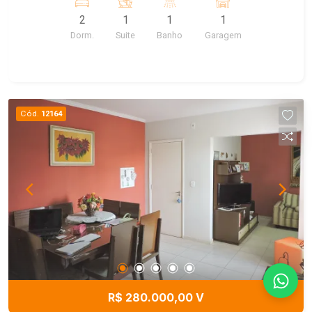
distribuídos em 2 quartos, sendo 1 suíte, além de
2
1
1
1
1 banheiro social. Conta ainda com 1 vaga de
Dorm.
Suite
Banho
Garagem
garagem. O apartamento oferece infraestrutura
para 3 pontos de ar-condicionado, laje técnica e
varanda com infraestrutura para ponto de gás e
ponto grill, proporcionando praticidade e conforto
para o dia a dia. O condomínio dispõe de uma
Cód.
12164
área de lazer completa, com piscina,
churrasqueira, playground, quadra esportiva e
quadra de areia, ideal para toda a família.
Destaques do imóvel: 53 m² de área construída 2
quartos (1 suíte) Banheiro social 1 vaga de
garagem Infraestrutura para ar-condicionado (3
pontos) Laje técnica Varanda com ponto de gás e
ponto grill Condomínio com lazer completo Uma
excelente oportunidade para morar ou investir em
uma das melhores regiões de Rio Claro.
R$ 280.000,00 V