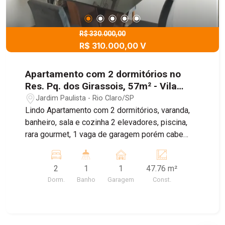
R$ 330.000,00
R$ 310.000,00 V
Apartamento com 2 dormitórios no
Res. Pq. dos Girassois, 57m² - Vila
Paulista, Rio Claro/SP
Jardim Paulista - Rio Claro/SP
Lindo Apartamento com 2 dormitórios, varanda,
banheiro, sala e cozinha 2 elevadores, piscina,
rara gourmet, 1 vaga de garagem porém cabe
uma moto e um carro, bicicletário,
mercadinho,área pet
2
1
1
47.76 m²
Dorm.
Banho
Garagem
Const.