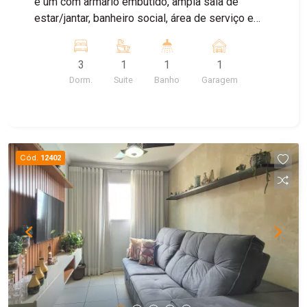
e um com armário embutido, ampla sala de
estar/jantar, banheiro social, área de serviço e
garagem para 1 carro, com uma localização que
dispensa comentários.
3
1
1
1
Dorm.
Suite
Banho
Garagem
Cód.
12402