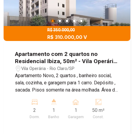
R$ 350.000,00
R$ 310.000,00 V
Apartamento com 2 quartos no
Residencial Ibiza, 50m² - Vila Operária,
Rio Claro/SP
Vila Operária - Rio Claro/SP
Apartamento Novo, 2 quartos , banheiro social,
sala, cozinha, e garagem para 1 carro. Depósito ,
sacada. Pisos somente na área molhada. Área de
lazer completa, com piscina, churrasqueira,
espaço pets, salão de festas, playground.
2
1
1
50 m²
Dorm.
Banho
Garagem
Const.