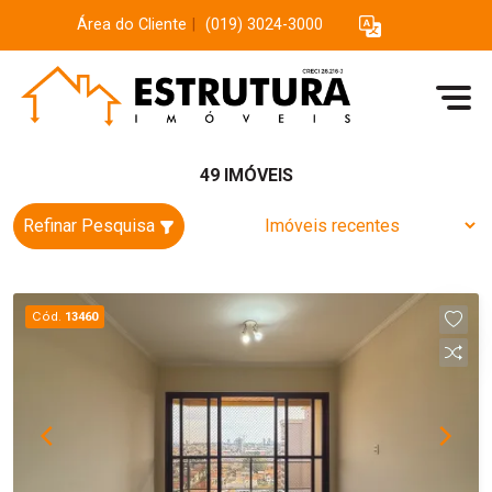
Área do Cliente
|
(019) 3024-3000
49 IMÓVEIS
Refinar Pesquisa
Cód.
13460