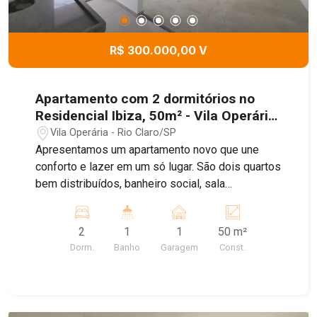
excelente escolha para quem deseja morar com
praticidade ou investir em um imóvel com ótimo
potencial. Agende uma visita e venha conhecer
R$ 300.000,00 V
este apartamento de perto.
Apartamento com 2 dormitórios no
Residencial Ibiza, 50m² - Vila Operária,
Rio Claro/SP
Vila Operária - Rio Claro/SP
Apresentamos um apartamento novo que une
conforto e lazer em um só lugar. São dois quartos
bem distribuídos, banheiro social, sala
acolhedora, cozinha prática e garagem para um
carro. O imóvel conta ainda com depósito e
2
1
1
50 m²
sacada, além de pisos já instalados nas áreas
Dorm.
Banho
Garagem
Const.
molhadas, permitindo que você personalize os
demais ambientes ao seu estilo. O
empreendimento oferece uma área de lazer
completa, com piscina para momentos de