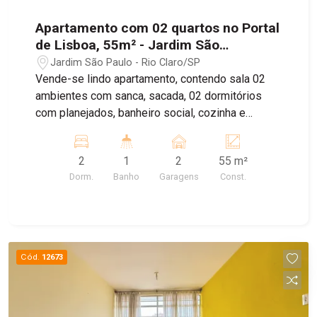
Apartamento com 02 quartos no Portal
de Lisboa, 55m² - Jardim São
Paulo/Rio Claro
Jardim São Paulo - Rio Claro/SP
Vende-se lindo apartamento, contendo sala 02
ambientes com sanca, sacada, 02 dormitórios
com planejados, banheiro social, cozinha e
lavanderia com planejados e 02 vagas de
garagens gavetas descobertas
2
1
2
55 m²
Dorm.
Banho
Garagens
Const.
Cód.
12673