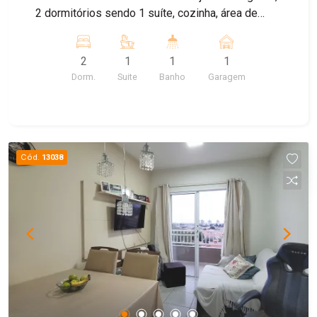
2 dormitórios sendo 1 suíte, cozinha, área de
serviço, banheiro social, hall de circulação e
sacada. Sol da Manha
2
1
1
1
Dorm.
Suite
Banho
Garagem
Cód.
13038