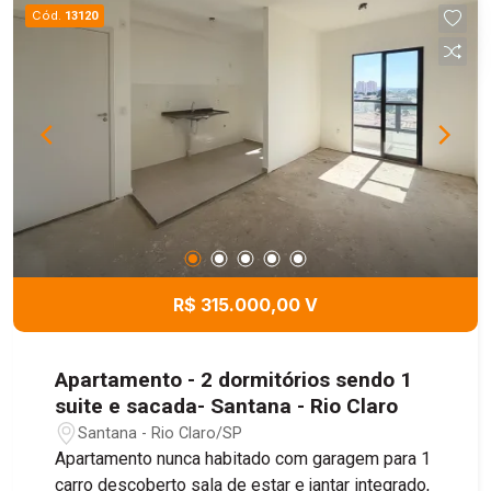
relaxamento, churrasqueira para reunir amigos e
Cód.
13120
família, espaço pets, salão de festas, playground
e muito mais. Um verdadeiro convite para viver
com qualidade, praticidade e diversão. Venha
conhecer e se encantar com seu futuro lar!
R$ 315.000,00 V
Apartamento - 2 dormitórios sendo 1
suite e sacada- Santana - Rio Claro
Santana - Rio Claro/SP
Apartamento nunca habitado com garagem para 1
carro descoberto sala de estar e jantar integrado,