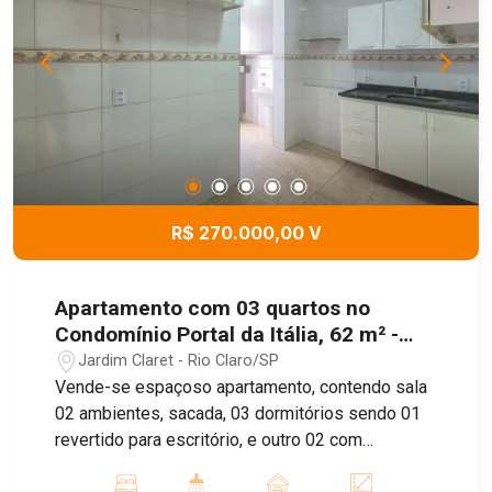
R$ 270.000,00 V
Apartamento com 03 quartos no
Condomínio Portal da Itália, 62 m² -
Jardim São Paulo, Rio Claro/SP
Jardim Claret - Rio Claro/SP
Vende-se espaçoso apartamento, contendo sala
02 ambientes, sacada, 03 dormitórios sendo 01
revertido para escritório, e outro 02 com
planejados, 01 banheiro social, cozinha e