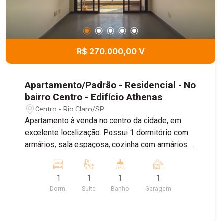
R$ 270.000,00 V
Apartamento/Padrão - Residencial - No
bairro Centro - Edifício Athenas
Centro - Rio Claro/SP
Apartamento à venda no centro da cidade, em
excelente localização. Possui 1 dormitório com
armários, sala espaçosa, cozinha com armários e
ótima distribuição dos ambientes. Ideal para
quem busca praticidade, conforto e fácil acesso
1
1
1
1
ao comércio e serviços. Agende sua visita!
Dorm.
Suite
Banho
Garagem