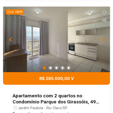
Cód.
13371
R$ 285.000,00 V
Apartamento com 2 quartos no
Condomínio Parque dos Girassóis, 49
m² - Jardim Paulista, Rio Claro/SP
Jardim Paulista - Rio Claro/SP