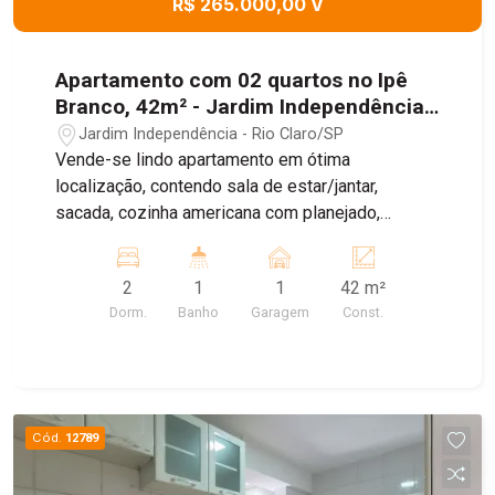
R$ 265.000,00 V
Apartamento com 02 quartos no Ipê
Branco, 42m² - Jardim Independência,
Rio Claro/SP
Jardim Independência - Rio Claro/SP
Vende-se lindo apartamento em ótima
localização, contendo sala de estar/jantar,
sacada, cozinha americana com planejado,
lavanderia, 02 dormitórios e 01 banheiro social
01 vaga de garagem descoberta Apartamento
2
1
1
42 m²
todo reformado e todo no porcelanato
Dorm.
Banho
Garagem
Const.
Cód.
12789