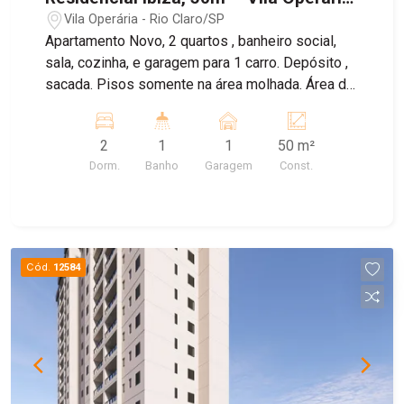
Rio Claro/SP
Vila Operária - Rio Claro/SP
Apartamento Novo, 2 quartos , banheiro social,
sala, cozinha, e garagem para 1 carro. Depósito ,
sacada. Pisos somente na área molhada. Área de
lazer completa, com piscina, churrasqueira,
espaço pets, salão de festas, playground.
2
1
1
50 m²
Dorm.
Banho
Garagem
Const.
Cód.
12584