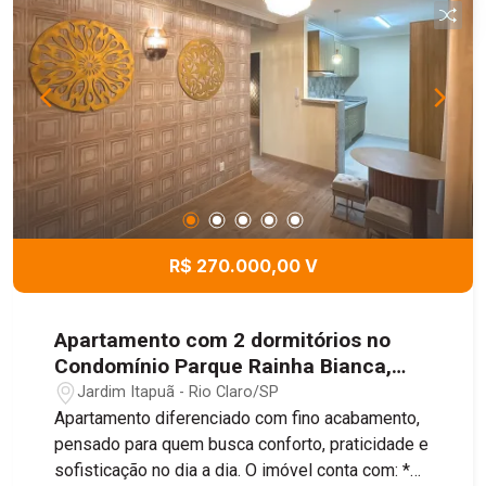
R$ 270.000,00 V
Apartamento com 2 dormitórios no
Condomínio Parque Rainha Bianca,
48m² - Jardim Itapuã, Rio Claro/SP
Jardim Itapuã - Rio Claro/SP
Apartamento diferenciado com fino acabamento,
pensado para quem busca conforto, praticidade e
sofisticação no dia a dia. O imóvel conta com: *