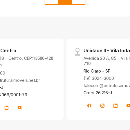
 Centro
Unidade II - Vila Inda
48 - Centro, CEP:
Avenida 20 A, 85 - Vila 
13500-420
710
P
Rio Claro - SP
000
(19) 3024-3000
uturaimoveis.net.br
falecom@estruturaimove
-J
Creci: 26.216-J
5.366/0001-79