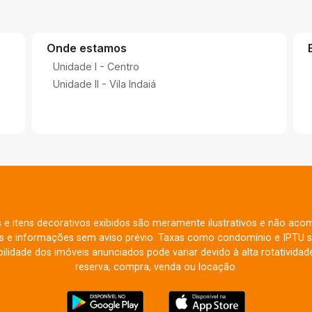
Onde estamos
Unidade I - Centro
Unidade II - Vila Indaiá
s e itens decorativos exibidos são meramente ilustrativos e não aco
res e informações sem aviso prévio. Taxas como condomínio e IPTU s
ilidade dos imóveis anunciados pode variar devido à alta rotatividade
reserva, compra, venda ou locação.