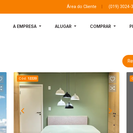
Área do Cliente
|
(019) 3024-
A EMPRESA
ALUGAR
COMPRAR
P
Re
Cód.
12220