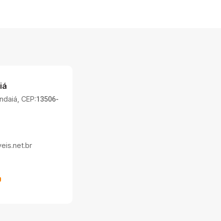
iá
Indaiá, CEP:
13506-
is.net.br