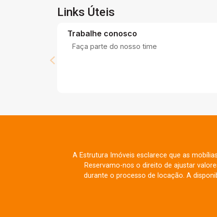
Links Úteis
Trabalhe conosco
Faça parte do nosso time
A Estrutura Imóveis esclarece que as mobília
Reservamo-nos o direito de ajustar valo
durante o processo de locação. A disponib