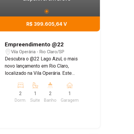
R$ 399.605,64 V
Empreendimento @22
Vila Operária - Rio Claro/SP
Descubra o @22 Lago Azul, o mais
novo lançamento em Rio Claro,
localizado na Vila Operária. Este
empreendimento oferece a
oportunidade única de morar ao lado do
2
1
2
1
Parque Lago Azul, combinando a
Dorm.
Suite
Banho
Garagem
tranquilidade da natureza com a
conveniência de estar próximo aos
principais pontos comerciais da cidade.
Projetado para `conectar-se à vida`, o
@22 Lago Azul oferece uma