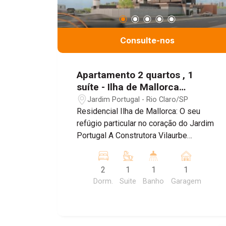
Consulte-nos
Apartamento 2 quartos , 1
suíte - Ilha de Mallorca
Residencial
Jardim Portugal - Rio Claro/SP
Residencial Ilha de Mallorca: O seu
refúgio particular no coração do Jardim
Portugal A Construtora Vilaurbe
apresenta o Residencial Ilha de
Mallorca, um projeto que traduz a
2
1
1
1
leveza e a sofisticação do estilo de
Dorm.
Suite
Banho
Garagem
vida mediterrâneo para uma das
localizações mais privilegiadas de Rio
Claro. Situado na Rua Dr. Eloy Chaves,
no prestigiado bairro Jardim Portugal, o