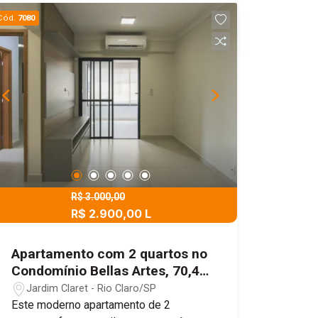
infraestrutura de lazer completa e
Cód.
7080
sofisticada.
R$ 3.000,00
R$ 2.900,00 L
Apartamento com 2 quartos no
Condomínio Bellas Artes, 70,45
m² - Jardim Claret, Rio
Jardim Claret - Rio Claro/SP
Claro/SP
Este moderno apartamento de 2