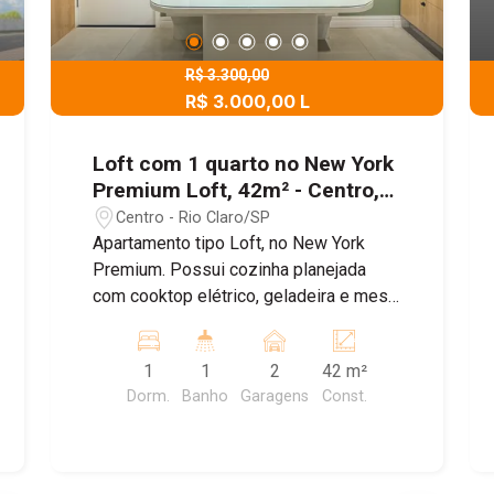
R$ 3.300,00
R$ 3.000,00 L
Loft com 1 quarto no New York
Premium Loft, 42m² - Centro,
Rio Claro/SP
Centro - Rio Claro/SP
Apartamento tipo Loft, no New York
Premium. Possui cozinha planejada
com cooktop elétrico, geladeira e mesa,
1 W.C social, espaço para sala com
sofá e painel e dormitório com cama e
1
1
2
42 m²
guarda-roupa planejado, ar-
Dorm.
Banho
Garagens
Const.
condicionado e 2 vagas de garagem.
Apartamento mobiliado pronto para
morar. Além de ser o condomínio mais
moderno da cidade, é também o mais