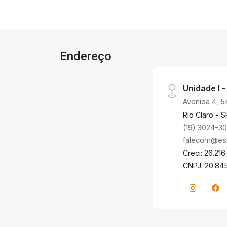
de lazer. Além disso, o condomínio
dispõe de portaria 24 horas para
garantir a segurança dos moradores,
academia, salão de festas e piscina.
Não deixe essa oportunidade passar,
Endereço
agende agora mesmo sua visita!
Unidade I -
Avenida 4, 5
Rio Claro - S
(19) 3024-3
falecom@estr
Creci: 26.216
CNPJ: 20.84