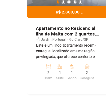
Minha Vida. Venha descobrir como é
viver em um espaço onde a
R$ 2.800,00 L
modernidade e o conforto se
encontram em perfeita harmonia. O
Residencial Ilha de Mallorca é o seu
Apartamento no Residencial
novo destino em Rio Claro.
Ilha de Malta com 2 quartos,
77,33m² - Jardim Portugal, Rio
Jardim Portugal - Rio Claro/SP
Claro/SP
Este é um lindo apartamento recém-
entregue, localizado em uma região
privilegiada, que oferece conforto e
praticidade para quem busca um lugar
para morar. O apartamento possui 2
2
1
1
2
quartos, sendo 1 suíte, 1 banheiro
Dorm.
Suite
Banho
Garagens
social, cozinha com armários
planejados e área de serviço com
armário. Destaque para a ampla sacada
planejada, que proporciona um
ambiente aconchegante para momentos