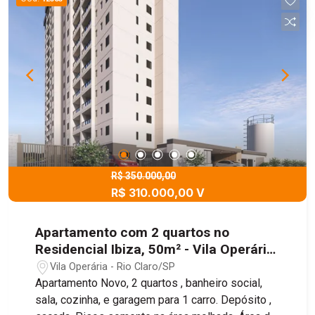
comodidade no dia a dia sem abrir mão da paz
que você merece. O Monte Verde Residencial
proporciona um ambiente familiar, seguro e
organizado ? perfeito para quem deseja viver
bem ou investir com segurança. Excelente
oportunidade para morar ou investir! Entre em
contato e agende uma visita. Seu novo lar pode
estar aqui!
R$ 350.000,00
R$ 310.000,00 V
Apartamento com 2 quartos no
Residencial Ibiza, 50m² - Vila Operária,
Rio Claro/SP
Vila Operária - Rio Claro/SP
Apartamento Novo, 2 quartos , banheiro social,
sala, cozinha, e garagem para 1 carro. Depósito ,