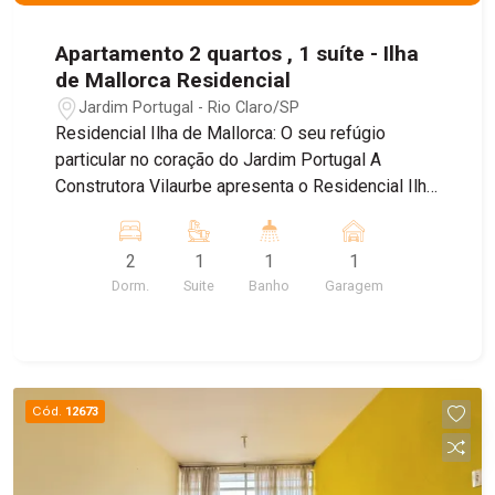
Apartamento 2 quartos , 1 suíte - Ilha
de Mallorca Residencial
Jardim Portugal - Rio Claro/SP
Residencial Ilha de Mallorca: O seu refúgio
particular no coração do Jardim Portugal A
Construtora Vilaurbe apresenta o Residencial Ilha
de Mallorca, um projeto que traduz a leveza e a
sofisticação do estilo de vida mediterrâneo para
2
1
1
1
uma das localizações mais privilegiadas de Rio
Dorm.
Suite
Banho
Garagem
Claro. Situado na Rua Dr. Eloy Chaves, no
prestigiado bairro Jardim Portugal, o
empreendimento nasce com o conceito de ser
uma verdadeira ilha de tranquilidade e conforto
em meio à conveniência urbana, oferecendo
Cód.
12673
acesso rápido ao Parque Lago Azul e às
principais facilidades da cidade. O projeto conta
com uma torre única e imponente, composta por