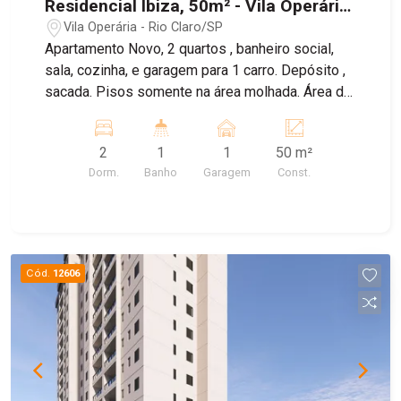
Residencial Ibiza, 50m² - Vila Operária,
Rio Claro/SP
Vila Operária - Rio Claro/SP
Apartamento Novo, 2 quartos , banheiro social,
sala, cozinha, e garagem para 1 carro. Depósito ,
sacada. Pisos somente na área molhada. Área de
lazer completa, com piscina, churrasqueira,
espaço pets, salão de festas, playground.
2
1
1
50 m²
Dorm.
Banho
Garagem
Const.
Cód.
12606