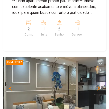
**Lindo apartamento pronto para morar!** Imóvel
com excelente acabamento e móveis planejados,
ideal para quem busca conforto e praticidade.
Possui 2 dormitórios, sendo 1 suíte, sala de
estar e jantar integradas, cozinha equipada com
2
1
2
1
cooktop e forno embutido, área de serviço e uma
Dorm.
Suite
Banho
Garagem
sacada. O apartamento conta com móveis
planejados em diversos ambientes,
permanecendo também as luminárias, lustres,
depurador de ar e demais itens fixos. Os
banheiros já possuem box instalados,
Cód.
13147
proporcionando ainda mais comodidade para o
novo proprietário. Uma excelente oportunidade
para quem deseja adquirir um imóvel completo e
pronto para morar.