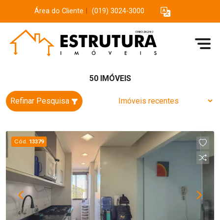
Área do Cliente
|
(019) 3024-3000
50 IMÓVEIS
Refinar Pesquisa
Cód.
13379