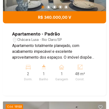
R$ 340.000,00 V
Apartamento - Padrão
Chácara Lusa - Rio Claro/SP
Apartamento totalmente planejado, com
acabamento impecável e excelente
aproveitamento dos espaços. O imóvel dispõe
de 2 dormitórios, banheiro, cozinha completa e
totalmente equipada, integrada à área de serviço,
2
1
1
48 m²
além de sala para 2 ambientes, proporcionando
Dorm.
Banho
Garagem
Const.
conforto e praticidade. Conta ainda com 1 vaga
de garagem e será vendido no sistema porteira
fechada, permanecendo todos os móveis e
eletrodomésticos, pronto para morar.
Cód.
13122