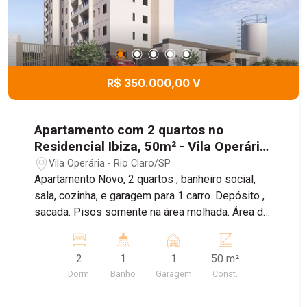
R$ 350.000,00 V
Apartamento com 2 quartos no
Residencial Ibiza, 50m² - Vila Operária,
Rio Claro/SP
Vila Operária - Rio Claro/SP
Apartamento Novo, 2 quartos , banheiro social,
sala, cozinha, e garagem para 1 carro. Depósito ,
sacada. Pisos somente na área molhada. Área de
lazer completa, com piscina, churrasqueira,
espaço pets, salão de festas, playground.
2
1
1
50 m²
Dorm.
Banho
Garagem
Const.