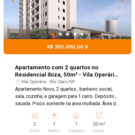
comércios, trazendo mais praticidade para sua
rotina. Agende sua visita com um de nossos
corretores e aproveite esta oportunidade!
R$ 350.000,00 V
Apartamento com 2 quartos no
Residencial Ibiza, 50m² - Vila Operária,
Rio Claro/SP
Vila Operária - Rio Claro/SP
Apartamento Novo, 2 quartos , banheiro social,
sala, cozinha, e garagem para 1 carro. Depósito ,
sacada. Pisos somente na área molhada. Área de
lazer completa, com piscina, churrasqueira,
espaço pets, salão de festas, playground.
2
1
1
50 m²
Dorm.
Banho
Garagem
Const.