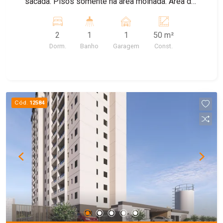
sacada. Pisos somente na área molhada. Área de
lazer completa, com piscina, churrasqueira,
espaço pets, salão de festas, playground.
2
1
1
50 m²
Dorm.
Banho
Garagem
Const.
Cód.
12584