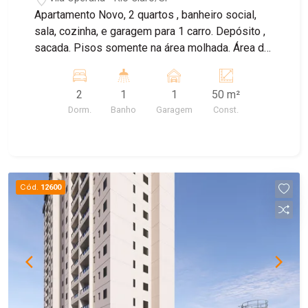
Apartamento Novo, 2 quartos , banheiro social,
sala, cozinha, e garagem para 1 carro. Depósito ,
sacada. Pisos somente na área molhada. Área de
lazer completa, com piscina, churrasqueira,
espaço pets, salão de festas, playground.
2
1
1
50 m²
Dorm.
Banho
Garagem
Const.
Cód.
12600