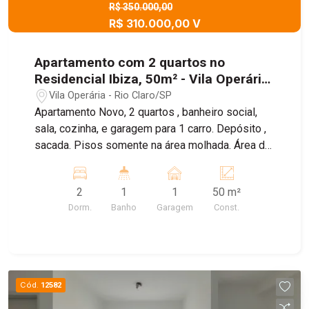
R$ 350.000,00
R$ 310.000,00 V
Apartamento com 2 quartos no
Residencial Ibiza, 50m² - Vila Operária,
Rio Claro/SP
Vila Operária - Rio Claro/SP
Apartamento Novo, 2 quartos , banheiro social,
sala, cozinha, e garagem para 1 carro. Depósito ,
sacada. Pisos somente na área molhada. Área de
lazer completa, com piscina, churrasqueira,
espaço pets, salão de festas, playground.
2
1
1
50 m²
Dorm.
Banho
Garagem
Const.
Cód.
12582