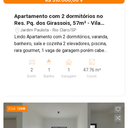
R$ 310.000,00 V
Apartamento com 2 dormitórios no
Res. Pq. dos Girassois, 57m² - Vila
Paulista, Rio Claro/SP
Jardim Paulista - Rio Claro/SP
Lindo Apartamento com 2 dormitórios, varanda,
banheiro, sala e cozinha 2 elevadores, piscina,
rara gourmet, 1 vaga de garagem porém cabe
uma moto e um carro, bicicletário,
mercadinho,área pet
2
1
1
47.76 m²
Dorm.
Banho
Garagem
Const.
Cód.
12495