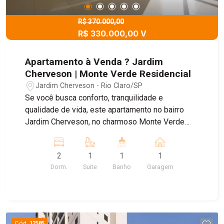
R$ 370.000,00
R$ 330.000,00 V
Apartamento à Venda ? Jardim
Cherveson | Monte Verde Residencial
Jardim Cherveson - Rio Claro/SP
Se você busca conforto, tranquilidade e
qualidade de vida, este apartamento no bairro
Jardim Cherveson, no charmoso Monte Verde
Residencial, é a escolha perfeita! Destaques do
imóvel: - Ambientes bem distribuídos e
2
1
1
1
aconchegantes - Excelente iluminação natural -
Dorm.
Suite
Banho
Garagem
Ótimo padrão de acabamento - Espaço ideal para
morar com conforto e praticidade Localizado em
uma região tranquila e valorizada, o Jardim
Cherveson oferece fácil acesso a comércios,
serviços e vias principais, garantindo
Cód.
12585