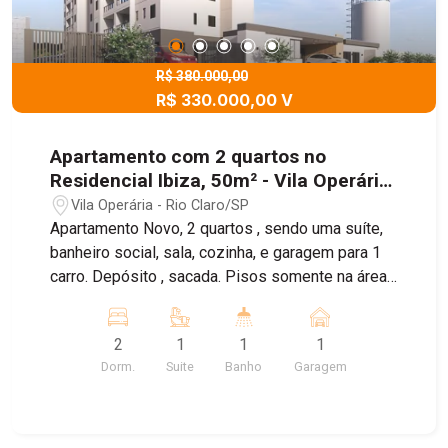
R$ 380.000,00
R$ 330.000,00 V
Apartamento com 2 quartos no
Residencial Ibiza, 50m² - Vila Operária,
Rio Claro/SP
Vila Operária - Rio Claro/SP
Apartamento Novo, 2 quartos , sendo uma suíte,
banheiro social, sala, cozinha, e garagem para 1
carro. Depósito , sacada. Pisos somente na área
molhada. Área de lazer completa, com piscina,
churrasqueira, espaço pets, salão de festas,
2
1
1
1
playground.
Dorm.
Suite
Banho
Garagem