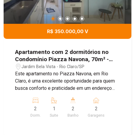
R$ 350.000,00 V
Apartamento com 2 dormitórios no
Condomínio Piazza Navona, 70m² -
Jardim Bela Vista, Rio Claro/SP
Jardim Bela Vista - Rio Claro/SP
Este apartamento no Piazza Navona, em Rio
Claro, é uma excelente oportunidade para quem
busca conforto e praticidade em um endereço
privilegiado. São 70 m² muito bem distribuídos,
com dois quartos: um deles é uma suíte
2
1
2
2
aconchegante que garante privacidade e
Dorm.
Suite
Banho
Garagens
comodidade, enquanto o outro foi transformado
em um amplo closet, perfeito para quem valoriza
organização e espaço extra. O imóvel conta ainda