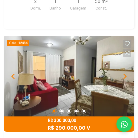
2
1
1
50 m²
Dorm.
Banho
Garagem
Const.
Cód.
12434
R$ 300.000,00
R$ 290.000,00 V