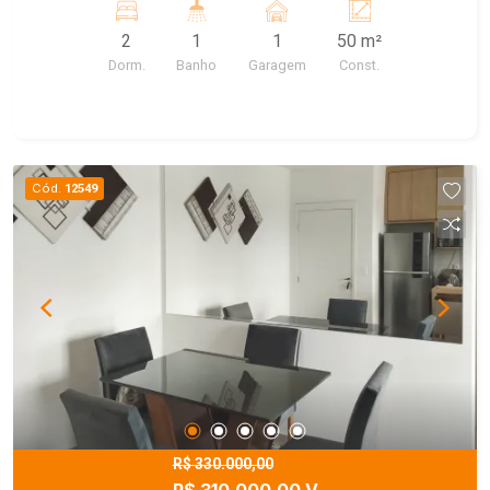
espaço pets, salão de festas, playground.
2
1
1
50 m²
Dorm.
Banho
Garagem
Const.
Cód.
12549
R$ 330.000,00