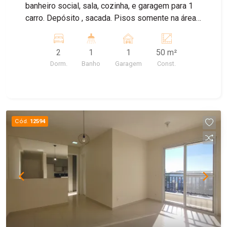
banheiro social, sala, cozinha, e garagem para 1
carro. Depósito , sacada. Pisos somente na área
molhada. Área de lazer completa, com piscina,
churrasqueira, espaço pets, salão de festas,
2
1
1
50 m²
playground.
Dorm.
Banho
Garagem
Const.
Cód.
12594