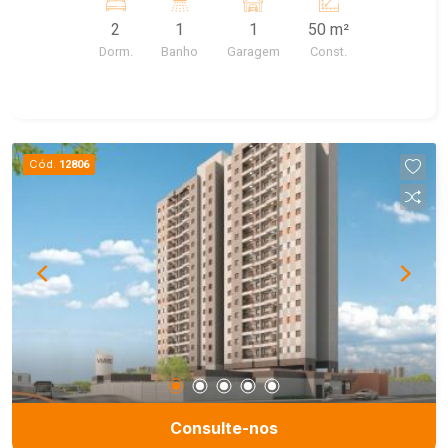
2
1
1
50 m²
Dorm.
Banho
Garagem
Const.
Cód.
12806
Consulte-nos