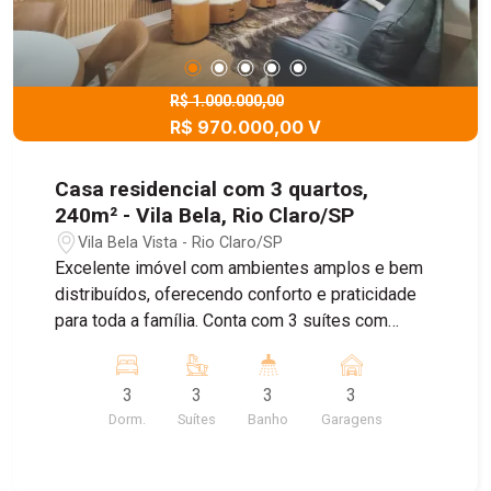
R$ 1.000.000,00
R$ 970.000,00 V
Casa residencial com 3 quartos,
240m² - Vila Bela, Rio Claro/SP
Vila Bela Vista - Rio Claro/SP
Excelente imóvel com ambientes amplos e bem
distribuídos, oferecendo conforto e praticidade
para toda a família. Conta com 3 suítes com
armários planejados, sala de estar, sala de jantar,
sala de TV e escritório reversível para dormitório.
3
3
3
3
A cozinha é planejada e funcional, com despensa
Dorm.
Suítes
Banho
Garagens
e lavanderia. Possui quintal e uma agradável área
gourmet com planejados, ideal para momentos
de lazer. Na parte superior, dispõe ainda de 2