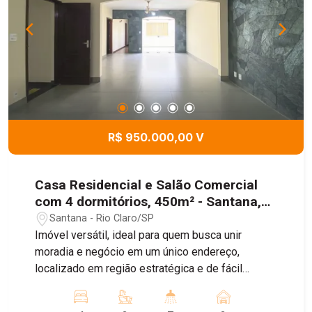
gourmet com banheiro, perfeita para momentos
de lazer e confraternização. Nos fundos, há ainda
um dormitório adicional, ideal para hóspedes ou
uso versátil conforme a necessidade.
R$ 950.000,00 V
Casa Residencial e Salão Comercial
com 4 dormitórios, 450m² - Santana,
Rio Claro/SP
Santana - Rio Claro/SP
Imóvel versátil, ideal para quem busca unir
moradia e negócio em um único endereço,
localizado em região estratégica e de fácil
acesso. A residência oferece ambientes amplos
e bem distribuídos, proporcionando conforto e