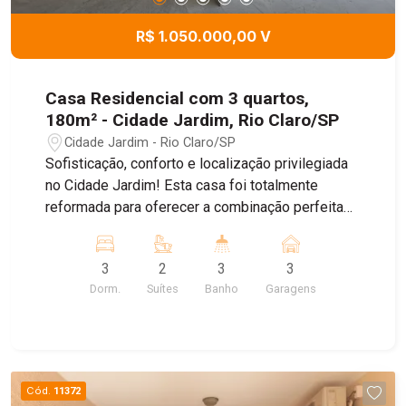
R$ 1.050.000,00 V
Casa Residencial com 3 quartos,
180m² - Cidade Jardim, Rio Claro/SP
Cidade Jardim - Rio Claro/SP
Sofisticação, conforto e localização privilegiada
no Cidade Jardim! Esta casa foi totalmente
reformada para oferecer a combinação perfeita
de modernidade e elegância. Cada detalhe foi
pensado para proporcionar praticidade, beleza e
3
2
3
3
durabilidade, com acabamento em granito, papel
Dorm.
Suítes
Banho
Garagens
de parede decorativo e armários novos em todos
os ambientes. São 3 dormitórios, sendo 2 suítes
(uma master com hidromassagem), todos
climatizados com ventiladores de teto e
preparados para ar-condicionado. Os 3 banheiros
Cód.
11372
contam com chuveiros elétricos, box de vidro