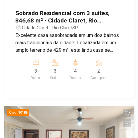
Sobrado Residencial com 3 suítes,
346,68 m² - Cidade Claret, Rio
Claro/SP
Cidade Claret - Rio Claro/SP
Excelente casa assobradada em um dos bairros
mais tradicionais da cidade! Localizada em um
amplo terreno de 429 m², esta linda casa se
destaca pelo estilo clássico e acabamentos
sofisticados. O piso térreo conta com pisos de
3
3
4
2
pedra e mármore, enquanto o piso superior é
Dorm.
Suítes
Banho
Garagens
revestido com tacos de madeira. Detalhes em
madeira jatobá agregam charme e sofisticação ao
imóvel. As janelas amplas, em madeira e vidros
jateados, proporcionam leveza e luminosidade
aos ambientes, enquanto a fachada externa,
Cód.
10186
revestida com pedra e madeira, confere um
visual elegante e atemporal. Detalhes do imóvel:
Piso térreo: - Garagem para 2 veículos; - Entrada