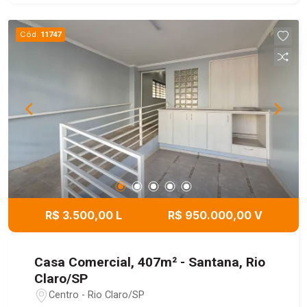
área de serviço e uma charmosa área de luz que
favorece a ventilação natural. Na parte externa,
Cód.
11747
destaca-se a área de lazer com churrasqueira e
uma piscina equipada com hidromassagem e
iluminação em LED, ideal para momentos de
descontração. A casa dispõe ainda de duas
vagas de garagem e uma edícula completa, com
sala, área de luz, banheiro, cozinha e um
dormitório, oferecendo independência e
versatilidade. O quintal amplo, repleto de árvores
frutíferas, completa o cenário, trazendo
tranquilidade e contato com a natureza.
R$ 3.500,00 L
R$ 950.000,00 V
Casa Comercial, 407m² - Santana, Rio
Claro/SP
Centro - Rio Claro/SP