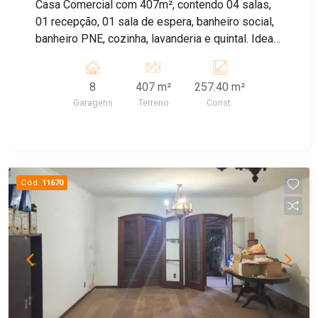
Casa Comercial com 407m², contendo 04 salas,
01 recepção, 01 sala de espera, banheiro social,
banheiro PNE, cozinha, lavanderia e quintal. Ideal
para clinicas, escritórios. Proximo a comercio,
hospital, supermercados. 4 vagas de garagem
8
407 m²
257.40 m²
privativas cobertas e mais descobertas. Agende
Garagens
Terreno
Const.
sua visita com nossos corretores!!
Cód.
11670