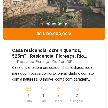
R$ 1.100.000,00 V
Casa residencial com 4 quartos,
525m² - Residencial Florença, Rio
Claro/SP
Residencial Florença - Rio Claro/SP
Casa encantadora em condomínio fechado, ideal
para quem busca conforto, privacidade e contato
com a natureza. O imóvel conta com garagem
coberta para dois carros e ambientes internos
bem distribuídos, incluindo uma acolhedora sala
4
1
2
2
de TV, sala de jantar integrada e uma cozinha
Dorm.
Suite
Banho
Garagens
ampla, perfeita para o dia a dia e para receber a