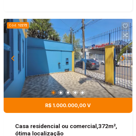
família. São quatro quartos bem iluminados,
sendo um deles uma suíte que oferece mais
conforto e privacidade. Na área externa, a casa se
destaca por uma agradável área gourmet com
Cód.
12272
churrasqueira, ideal para momentos de lazer e
confraternização, além de um quarto de despejo
que traz praticidade e organização. O quintal é um
verdadeiro diferencial, com horta, plantação de
milho e um pomar diversificado com maracujá,
jabuticaba, amora e figo, proporcionando um
ambiente tranquilo, verde e perfeito para quem
valoriza qualidade de vida e contato com a
natureza, tudo isso dentro da segurança de um
condomínio fechado.
R$ 1.000.000,00 V
Casa residencial ou comercial,372m²,
ótima localização