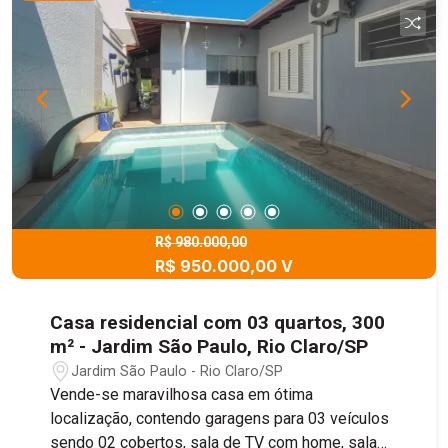
e se integra de forma harmoniosa à sala de jantar,
criando um espaço agradável para as refeições e
momentos em família. Na parte frontal da
residência, há um salão comercial que amplia as
possibilidades de uso do imóvel, seja para fins
comerciais ou até mesmo como fonte de renda.
Esse espaço conta com três vagas de garagem,
oferecendo comodidade para clientes ou
moradores, além de dispor de dois banheiros,
garantindo praticidade e funcionalidade para o dia
a dia do ambiente.
R$ 980.000,00
R$ 950.000,00 V
Casa residencial com 03 quartos, 300
m² - Jardim São Paulo, Rio Claro/SP
Jardim São Paulo - Rio Claro/SP
Vende-se maravilhosa casa em ótima
localização, contendo garagens para 03 veículos
sendo 02 cobertos, sala de TV com home, sala