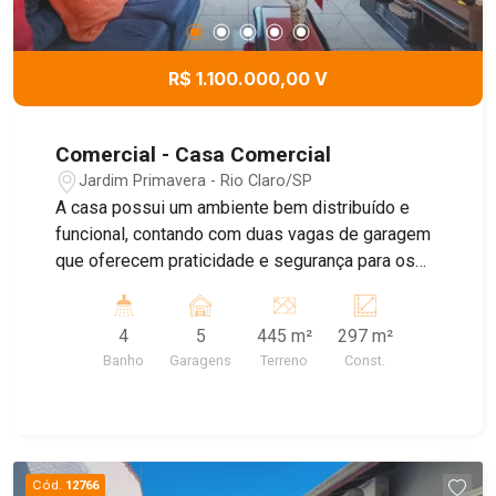
seguro.
R$ 1.100.000,00 V
Comercial - Casa Comercial
Jardim Primavera - Rio Claro/SP
A casa possui um ambiente bem distribuído e
funcional, contando com duas vagas de garagem
que oferecem praticidade e segurança para os
moradores. Ao entrar, encontram-se duas salas
que proporcionam conforto e versatilidade,
4
5
445 m²
297 m²
podendo ser utilizadas tanto para momentos de
Banho
Garagens
Terreno
Const.
convivência quanto para receber visitas. O imóvel
dispõe de três dormitórios, ideais para acomodar
a família com conforto, além de um banheiro que
atende às necessidades do dia a dia. A cozinha é
bem posicionada, facilitando a rotina doméstica,
Cód.
12766