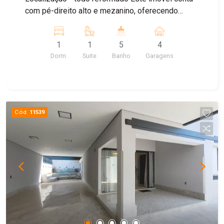
com pé-direito alto e mezanino, oferecendo
versatilidade para diferentes tipos de negócios.
No piso térreo, possui: Amplo espaço aos
1
1
5
4
fundos, ideal para cozinha Banheiro adaptado
Dorm.
Suite
Banho
Garagens
para PCD Dois banheiros na parte frontal No
mezanino: Espaço generoso para diversas
finalidades Banheiro social Aos fundos, uma
edícula com: quintal, área de serviço, sala,
cozinha e suíte. Diferenciais: Localização
Cód.
11539
estratégica Estuda vários tipos de permuta
Aberto a propostas ? Agende sua visita e
descubra todo o potencial deste imóvel!