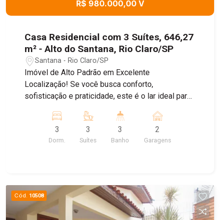
R$ 980.000,00 V
Casa Residencial com 3 Suítes, 646,27
m² - Alto do Santana, Rio Claro/SP
Santana - Rio Claro/SP
Imóvel de Alto Padrão em Excelente
Localização! Se você busca conforto,
sofisticação e praticidade, este é o lar ideal para
sua família. Localizada em uma região
privilegiada, próxima ao centro, escolas e
3
3
3
2
comércios, esta casa de alto padrão combina
Dorm.
Suítes
Banho
Garagens
elegância com conveniência no seu dia a dia. São
3 suítes amplas, todas com armários em madeira
de alta qualidade. A casa conta com sala de estar,
sala de jantar, perfeitas para momentos de lazer
e recepção. A cozinha planejada proporciona
Cód.
10508
praticidade, e o lavabo é um toque de
sofisticação. Além disso, a residência conta com