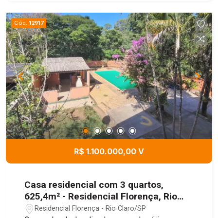
dormitórios e banheiro. O imóvel conta com placa
solar e gás encanado, não perca essa
Cód.
12917
oportunidade e agende uma visita.
R$ 1.100.000,00 V
Casa residencial com 3 quartos,
625,4m² - Residencial Florença, Rio
Claro/SP
Residencial Florença - Rio Claro/SP