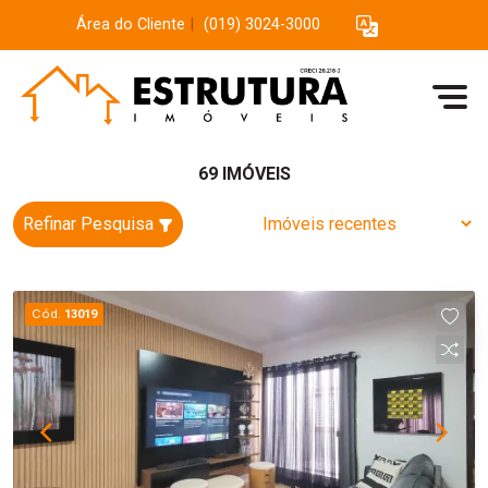
Área do Cliente
|
(019) 3024-3000
69 IMÓVEIS
Refinar Pesquisa
Cód.
13019