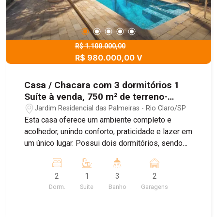
R$ 1.100.000,00
R$ 980.000,00 V
Casa / Chacara com 3 dormitórios 1
Suíte à venda, 750 m² de terreno-
Jardim Residencial Palmeiras - Rio
Jardim Residencial das Palmeiras - Rio Claro/SP
Claro/SP
Esta casa oferece um ambiente completo e
acolhedor, unindo conforto, praticidade e lazer em
um único lugar. Possui dois dormitórios, sendo
uma suíte equipada com closet, além de uma
ampla sala com dois ambientes que proporciona
2
1
3
2
ótima integração e luminosidade. A cozinha conta
Dorm.
Suite
Banho
Garagens
com armários planejados, cooktop e forno
embutido, garantindo funcionalidade no dia a dia,
e o imóvel também apresenta banheiro social,