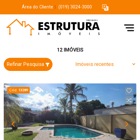
Área do Cliente
|
(019) 3024-3000
12 IMÓVEIS
Refinar Pesquisa
Cód.
13289