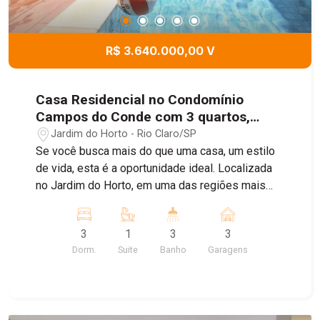
R$ 3.640.000,00 V
Casa Residencial no Condomínio
Campos do Conde com 3 quartos,
674m² - Jardim do Horto, Rio Claro/SP
Jardim do Horto - Rio Claro/SP
Se você busca mais do que uma casa, um estilo
de vida, esta é a oportunidade ideal. Localizada
no Jardim do Horto, em uma das regiões mais
desejadas de Rio Claro, próxima à Floresta
Estadual Edmundo Navarro de Andrade e ao
3
1
3
3
Parque do Lago Azul, essa residência combina
Dorm.
Suite
Banho
Garagens
sofisticação, privacidade e conexão com a
natureza. Com 380 m² de área, o imóvel
impressiona pelo projeto moderno, ambientes
amplos e integração perfeita entre conforto e