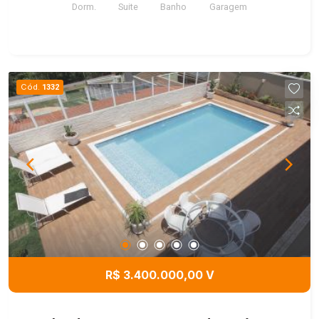
Dorm.
Suite
Banho
Garagem
Cód.
1332
R$ 3.400.000,00 V