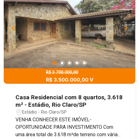
balcão em blindex, box para armazenamento e 6
vagas de garagem exclusivas. Detalhes que
valorizam o imóvel: Acabamento em porcelanato
Móveis planejados nas áreas molhadas Pé-
direito duplo Projeto de iluminação com sanca
em LED e lindos lustres Infraestrutura pronta
para instalação de ar-condicionado Agende agora
mesmo uma visita com um de nossos corretores
e venha se encantar com cada detalhe!
R$ 3.700.000,00
R$ 3.500.000,00 V
Casa Residencial com 8 quartos, 3.618
m² - Estádio, Rio Claro/SP
Estádio - Rio Claro/SP
VENHA CONHECER ESTE IMÓVEL-
OPORTUNIDADE PARA INVESTIMENTO Com
uma área total de 3.618 m²de terreno com várias