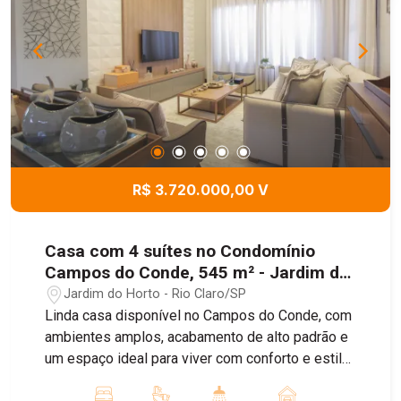
salão anexo à casa. Agende já sua Visita.
R$ 3.720.000,00 V
Casa com 4 suítes no Condomínio
Campos do Conde, 545 m² - Jardim do
Horto, Rio Claro/SP
Jardim do Horto - Rio Claro/SP
Linda casa disponível no Campos do Conde, com
ambientes amplos, acabamento de alto padrão e
um espaço ideal para viver com conforto e estilo.
O imóvel conta com uma espaçosa sala de estar