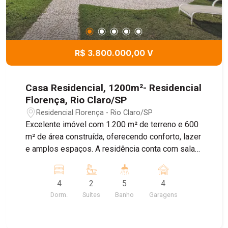
R$ 3.800.000,00 V
Casa Residencial, 1200m²- Residencial
Florença, Rio Claro/SP
Residencial Florença - Rio Claro/SP
Excelente imóvel com 1.200 m² de terreno e 600
m² de área construída, oferecendo conforto, lazer
e amplos espaços. A residência conta com sala
de estar, sala de jantar, cozinha, 4 dormitórios,
sendo 2 suítes com closet, 3 banheiros e 2
4
2
5
4
lavabos. Além disso, possui ar-condicionado na
Dorm.
Suítes
Banho
Garagens
sala e em todos os dormitórios, garantindo
conforto em todas as estações. Na área externa,
dispõe de piscina, espaço gourmet com