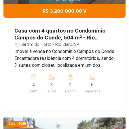
descanso e entretenimento. O acabamento
diferenciado em todo o imóvel valoriza ainda
R$ 3.200.000,00 V
mais cada detalhe. Para maior comodidade, o
imóvel oferece quatro vagas de garagem,
atendendo perfeitamente às necessidades da
Casa com 4 quartos no Condomínio
família.
Campos do Conde, 504 m² - Rio
Claro/SP
Jardim do Horto - Rio Claro/SP
Imóvel à venda no Condomínio Campos do Conde
Encantadora residência com 4 dormitórios, sendo
3 suítes com closet, localizada em um dos
condomínios mais desejados da região. Conta
com amplas salas de estar e jantar integradas,
4
3
2
6
hall de entrada imponente, cozinha planejada em
Dorm.
Suítes
Banho
Garagens
conceito aberto integrada à área de lazer, com
ilha em pedras exclusivas. Na parte externa,
destaque para a piscina com hidromassagem,
jardim espaçoso, corredores laterais e área de
serviço independente, também equipada com
Cód.
10028
pedras e cuba moderna. A casa possui portas