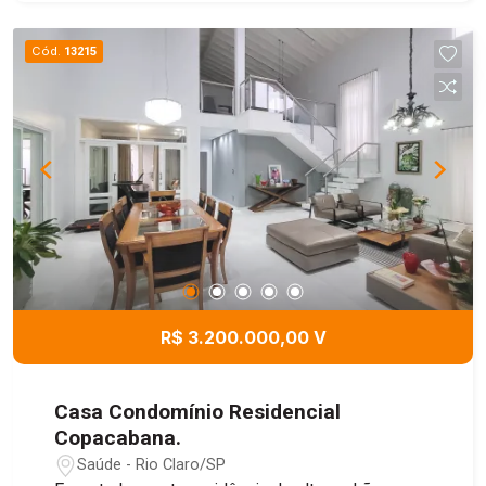
churrasqueira e fogão a lenha, além de uma
aconchegante área de lazer fechada com sofás,
Cód.
13215
lavabo e despensa. Uma excelente opção para
quem busca qualidade de vida e momentos
inesquecíveis com a família e os amigos.
R$ 3.200.000,00 V
Casa Condomínio Residencial
Copacabana.
Saúde - Rio Claro/SP