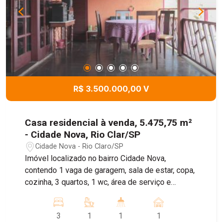
contará com 2 quartos, sendo 1 suíte com vista
privilegiada para a natureza e closet, cozinha com
despensa, sala de estar, sala de jantar e um
banheiro social. A casa será toda avarandada,
integrando a tranquilidade do verde ao seu redor.
O imóvel tem 700 metros de terreno e 150
metros de construção. Agende a sua visita para
R$ 3.500.000,00 V
viver essa experiência única!
Casa residencial à venda, 5.475,75 m²
- Cidade Nova, Rio Clar/SP
Cidade Nova - Rio Claro/SP
Imóvel localizado no bairro Cidade Nova,
contendo 1 vaga de garagem, sala de estar, copa,
cozinha, 3 quartos, 1 wc, área de serviço e
lavanderia. Agende sua visita!
3
1
1
1