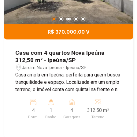
R$ 370.000,00 V
Casa com 4 quartos Nova Ipeúna
312,50 m² - Ipeúna/SP
Jardim Nova Ipeúna - Ipeúna/SP
Casa ampla em Ipeúna, perfeita para quem busca
tranquilidade e espaço. Localizada em um amplo
terreno, o imóvel conta com quintal na frente e na
lateral, oferecendo diversas vagas de garagem.
Possui varanda lateral com área de serviço e um
4
1
4
312.50 m²
excelente espaço, ideal para a criação de uma
Dorm.
Banho
Garagens
Terreno
área gourmet. A casa dispõe de 04 dormitórios,
banheiro social, sala e cozinha, com ambientes
bem distribuídos e arejados. Uma excelente