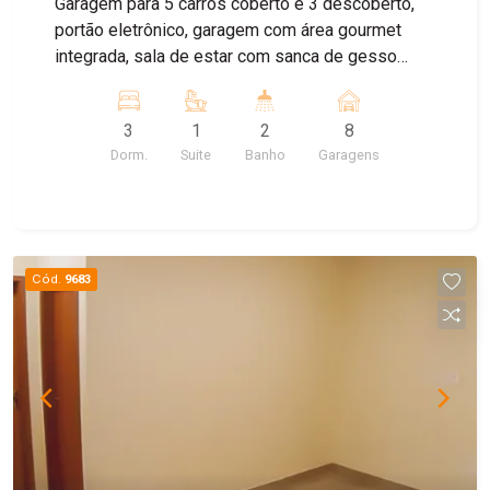
Garagem para 5 carros coberto e 3 descoberto,
portão eletrônico, garagem com área gourmet
integrada, sala de estar com sanca de gesso
integrada com a cozinha, 3 dormitórios sendo um
suíte, banheiro social lavanderia coberta, casa
3
1
2
8
com corredor em toda sua volta
Dorm.
Suite
Banho
Garagens
Cód.
9683