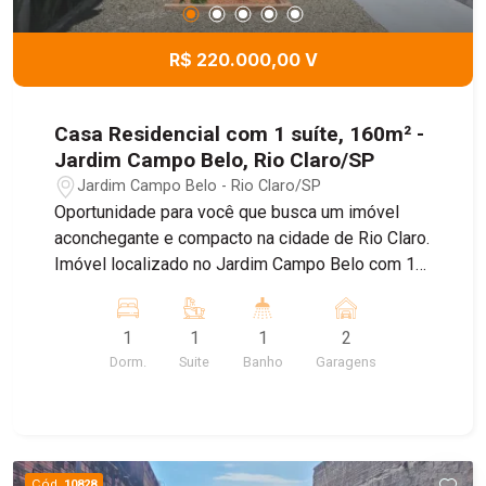
R$ 220.000,00 V
Casa Residencial com 1 suíte, 160m² -
Jardim Campo Belo, Rio Claro/SP
Jardim Campo Belo - Rio Claro/SP
Oportunidade para você que busca um imóvel
aconchegante e compacto na cidade de Rio Claro.
Imóvel localizado no Jardim Campo Belo com 1
suíte com ar condicionado, cozinha, sala de estar,
espaço gourmet, piscina e garagem para 2 carros.
1
1
1
2
Agende sua visita com um de nossos corretores!
Dorm.
Suite
Banho
Garagens
Cód.
10828