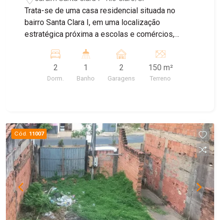
Trata-se de uma casa residencial situada no
bairro Santa Clara I, em uma localização
estratégica próxima a escolas e comércios,
oferecendo praticidade para o dia a dia. O imóvel
possui dois dormitórios, sala acolhedora, cozinha
2
1
2
150 m²
funcional e um banheiro bem distribuído. Conta
Dorm.
Banho
Garagens
Terreno
ainda com duas garagens coberta com
capacidade para dois carros, proporcionando
segurança e comodidade aos moradores. Ideal
para quem busca conforto, boa estrutura e fácil
acesso a serviços essenciais.
Cód.
11007