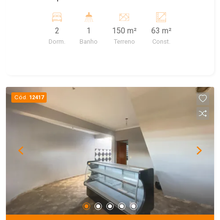
2
1
150 m²
63 m²
Dorm.
Banho
Terreno
Const.
Cód.
12417