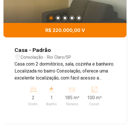
R$ 220.000,00 V
Casa - Padrão
Consolação - Rio Claro/SP
Casa com 2 dormitórios, sala, cozinha e banheiro.
Localizada no bairro Consolação, oferece uma
excelente localização, com fácil acesso a
comércios, escolas, supermercados, farmácias e
demais serviços essenciais, proporcionando
2
1
185 m²
100 m²
praticidade e comodidade para o dia a dia. Ideal
Dorm.
Banho
Terreno
Const.
para quem busca conforto e uma ótima
localização.