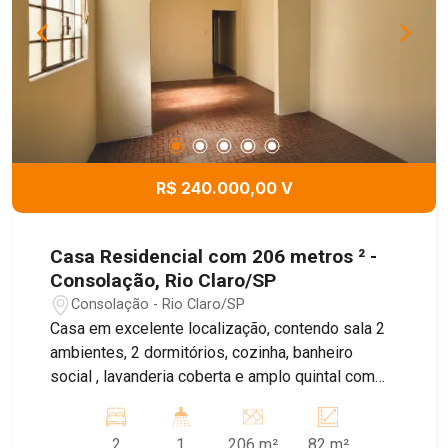
R$ 240.000,00 V
Casa Residencial com 206 metros ² -
Consolação, Rio Claro/SP
Consolação - Rio Claro/SP
Casa em excelente localização, contendo sala 2
ambientes, 2 dormitórios, cozinha, banheiro
social , lavanderia coberta e amplo quintal com
área de terra. Quintal com boas possibilidades de
construção e ampliação. Possui garagem apenas
2
1
206 m²
82 m²