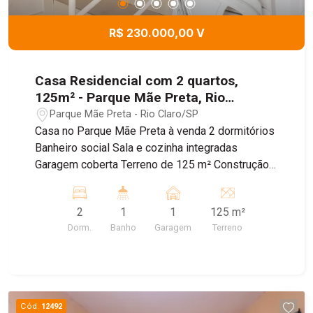
R$ 230.000,00 V
Casa Residencial com 2 quartos,
125m² - Parque Mãe Preta, Rio
Claro/SP
Parque Mãe Preta - Rio Claro/SP
Casa no Parque Mãe Preta à venda 2 dormitórios
Banheiro social Sala e cozinha integradas
Garagem coberta Terreno de 125 m² Construção
de 72 m² Ótima opção para quem busca
praticidade e bom preço!
2
1
1
125 m²
Dorm.
Banho
Garagem
Terreno
Cód.
12492