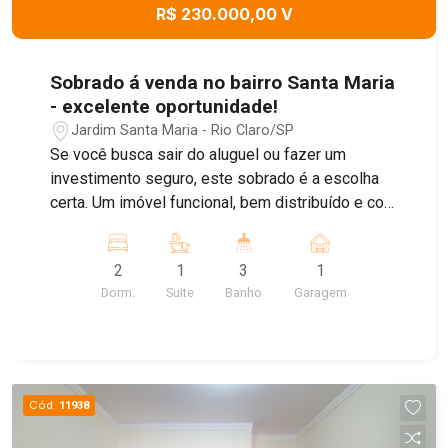
R$ 230.000,00 V
Sobrado á venda no bairro Santa Maria
- excelente oportunidade!
Jardim Santa Maria - Rio Claro/SP
Se você busca sair do aluguel ou fazer um
investimento seguro, este sobrado é a escolha
certa. Um imóvel funcional, bem distribuído e com
ótimo custo-benefício, localizado em região
tranquila e valorizada do bairro Santa Maria. Parte
2
1
3
1
térrea * Garagem coberta * Cozinha ampla e bem
Dorm.
Suite
Banho
Garagem
ventilada * Banheiro social * Lavanderia funcional
Parte superior ? Sala aconchegante ? 02
dormitórios bem distribuídos ? Banheiro
completo ? Varanda arejada Diferenciais que
facilitam o fechamento: ** Aceita financiamento
Cód.
11938
** Ótimo potencial de valorização ** Ideal para
primeiro imóvel ou investimento Um sobrado