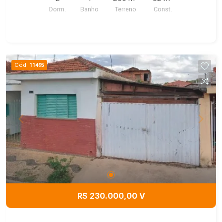
para moto.
Dorm.
Banho
Terreno
Const.
Cód.
11495
R$ 230.000,00 V