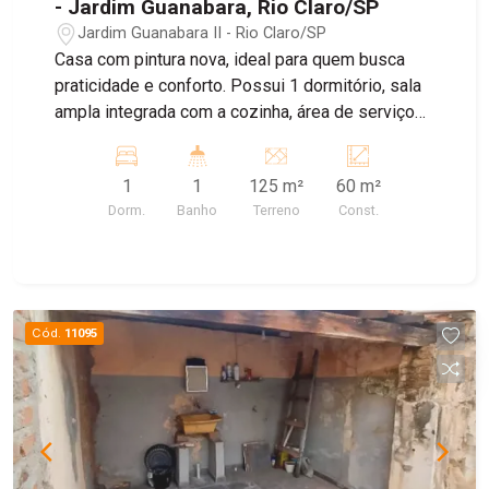
- Jardim Guanabara, Rio Claro/SP
Jardim Guanabara II - Rio Claro/SP
Casa com pintura nova, ideal para quem busca
praticidade e conforto. Possui 1 dormitório, sala
ampla integrada com a cozinha, área de serviço
coberta e quintal nos fundos. Conta também com
1 vaga de garagem descoberta. Uma ótima opção
1
1
125 m²
60 m²
para morar bem com um bom custo-benefício.
Dorm.
Banho
Terreno
Const.
Agende sua visita!
Cód.
11095