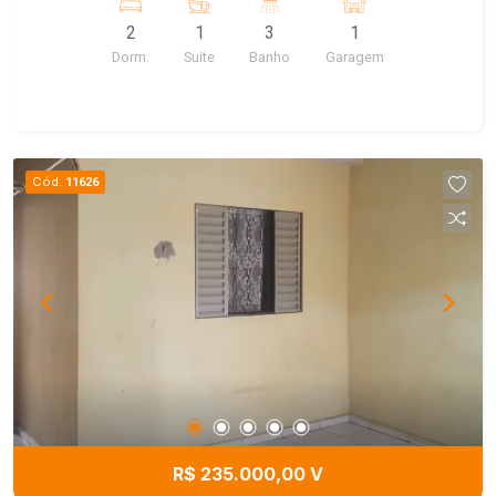
2
1
3
1
Dorm.
Suite
Banho
Garagem
Cód.
11626
R$ 235.000,00 V