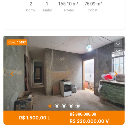
2
1
155.10 m²
76.09 m²
Dorm.
Banho
Terreno
Const.
Cód.
10497
R$ 300.000,00
R$ 1.500,00 L
R$ 220.000,00 V