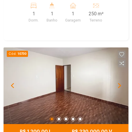
1
1
1
250 m²
Dorm.
Banho
Garagem
Terreno
Cód.
10730
R$ 1.200,00 L
R$ 230.000,00 V