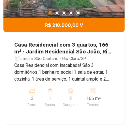
R$ 210.000,00 V
Casa Residencial com 3 quartos, 166
m² - Jardim Residencial São João, Rio
Claro/SP
Jardim São Caetano - Rio Claro/SP
Casa Residencial com inacabada! São 3
dormitórios 1 banheiro social 1 sala de estar, 1
cozinha, 1 área de serviço, 1 quintal amplo e 2
vagas de garagem! Obs: imóvel está com tijolos
a vista sem possibilidade de financiar! Agende
3
1
2
166 m²
uma visita com um de nossos corretores!
Dorm.
Banho
Garagens
Terreno