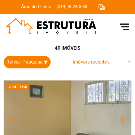
Área do Cliente
|
(019) 3024-3000
49 IMÓVEIS
Refinar Pesquisa
Cód.
13390