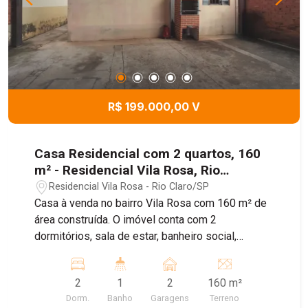
R$ 199.000,00 V
Casa Residencial com 2 quartos, 160
m² - Residencial Vila Rosa, Rio
Claro/SP
Residencial Vila Rosa - Rio Claro/SP
Casa à venda no bairro Vila Rosa com 160 m² de
área construída. O imóvel conta com 2
dormitórios, sala de estar, banheiro social,
cozinha interna, além de um espaçoso rancho
com área de serviço e cozinha externa. Possui 2
2
1
2
160 m²
vagas de garagem cobertas. Agende sua visita!
Dorm.
Banho
Garagens
Terreno