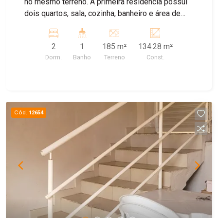
no mesmo terreno. A primeira residência possui
dois quartos, sala, cozinha, banheiro e área de
serviço. A segunda residência conta com um
dormitório, sala, cozinha, banheiro e área de
2
1
185 m²
134.28 m²
serviço, oferecendo uma opção independente de
Dorm.
Banho
Terreno
Const.
moradia no mesmo terreno.
Cód.
12654