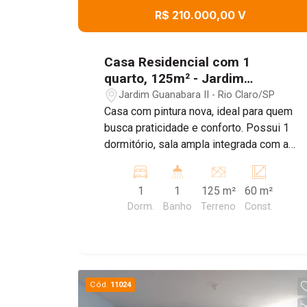
R$ 210.000,00 V
Casa Residencial com 1
quarto, 125m² - Jardim
Guanabara, Rio Claro/SP
Jardim Guanabara II - Rio Claro/SP
Casa com pintura nova, ideal para quem
busca praticidade e conforto. Possui 1
dormitório, sala ampla integrada com a
cozinha, área de serviço coberta e
quintal nos fundos. Conta também com
1
1
125 m²
60 m²
1 vaga de garagem descoberta. Uma
Dorm.
Banho
Terreno
Const.
ótima opção para morar bem com um
bom custo-benefício. Agende sua
visita!
Cód.
11024