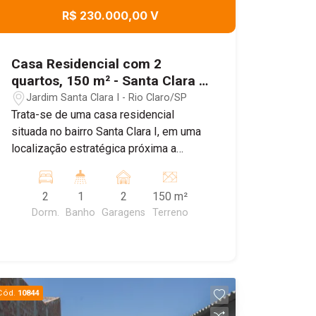
R$ 230.000,00 V
Casa Residencial com 2
quartos, 150 m² - Santa Clara I
, Rio Claro/SP
Jardim Santa Clara I - Rio Claro/SP
Trata-se de uma casa residencial
situada no bairro Santa Clara I, em uma
localização estratégica próxima a
escolas e comércios, oferecendo
praticidade para o dia a dia. O imóvel
2
1
2
150 m²
possui dois dormitórios, sala
Dorm.
Banho
Garagens
Terreno
acolhedora, cozinha funcional e um
banheiro bem distribuído. Conta ainda
com duas garagens coberta com
capacidade para dois carros,
proporcionando segurança e
Cód.
10844
comodidade aos moradores. Ideal para