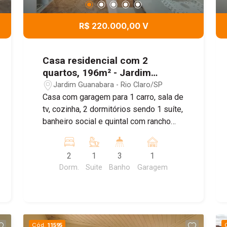
R$ 220.000,00 V
Casa residencial com 2
quartos, 196m² - Jardim
Guanabara, Rio Claro/SP
Jardim Guanabara - Rio Claro/SP
Casa com garagem para 1 carro, sala de
tv, cozinha, 2 dormitórios sendo 1 suíte,
banheiro social e quintal com rancho
coberto, ao lado um salão comercial
com banheiro.
2
1
3
1
Dorm.
Suite
Banho
Garagem
Cód.
11595