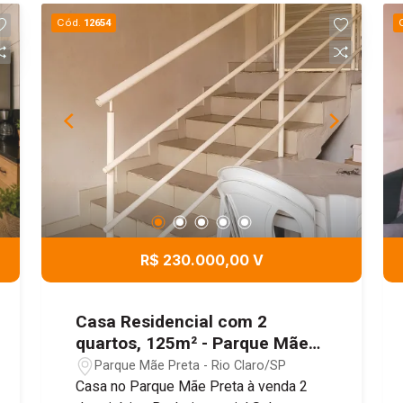
Cód.
12654
R$ 230.000,00 V
Casa Residencial com 2
quartos, 125m² - Parque Mãe
Preta, Rio Claro/SP
Parque Mãe Preta - Rio Claro/SP
Casa no Parque Mãe Preta à venda 2