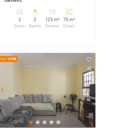
banheiro.
2
2
125 m²
75 m²
Dorm.
Banho
Terreno
Const.
Cód.
11078