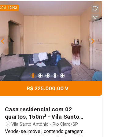
independente. Uma excelente
Cód.
12492
oportunidade para quem busca espaço,
funcionalidade e boa localização.
R$ 225.000,00 V
Casa residencial com 02
quartos, 150m² - Vila Santo
Antônio, Rio Claro/SP
Vila Santo Antônio - Rio Claro/SP
Vende-se imóvel, contendo garagem