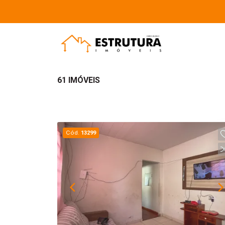
61 IMÓVEIS
Cód.
13299