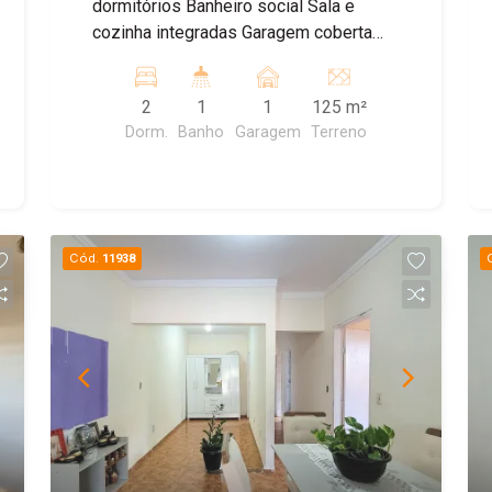
dormitórios Banheiro social Sala e
cozinha integradas Garagem coberta
Terreno de 125 m² Construção de 72 m²
Ótima opção para quem busca
2
1
1
125 m²
praticidade e bom preço!
Dorm.
Banho
Garagem
Terreno
Cód.
11938