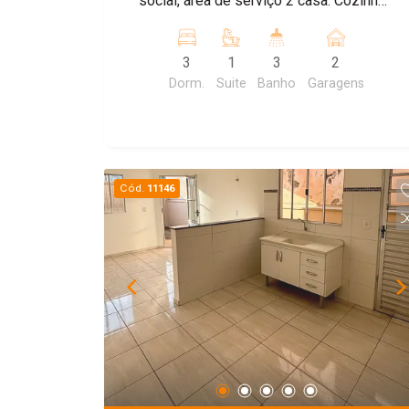
social, área de serviço 2 casa. Cozinha,
banheiro quarto amplo e parte superior
uma suíte ampla e uma sala
3
1
3
2
Dorm.
Suite
Banho
Garagens
Cód.
11146