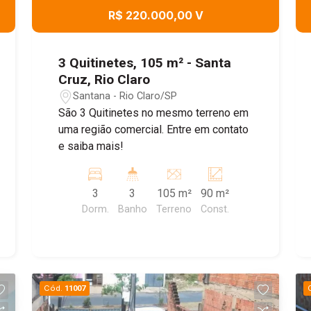
R$ 220.000,00 V
3 Quitinetes, 105 m² - Santa
Cruz, Rio Claro
Santana - Rio Claro/SP
São 3 Quitinetes no mesmo terreno em
uma região comercial. Entre em contato
e saiba mais!
3
3
105 m²
90 m²
Dorm.
Banho
Terreno
Const.
Cód.
11007