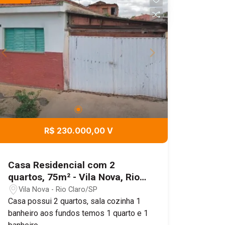
ventilação natural. Além disso, a
localização é um dos grandes
destaques da casa, estando próxima de
diversos comércios, como mercados,
farmácias, padarias e outros
estabelecimentos que tornam a rotina
mais prática e conveniente. É uma
excelente opção para quem valoriza a
localização.
R$ 230.000,00 V
Casa Residencial com 2
quartos, 75m² - Vila Nova, Rio
Claro/SP
Vila Nova - Rio Claro/SP
Casa possui 2 quartos, sala cozinha 1
banheiro aos fundos temos 1 quarto e 1