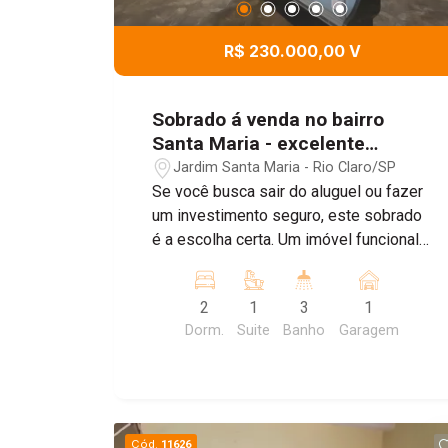
R$ 230.000,00 V
Sobrado á venda no bairro
Santa Maria - excelente
oportunidade!
Jardim Santa Maria - Rio Claro/SP
Se você busca sair do aluguel ou fazer
um investimento seguro, este sobrado
é a escolha certa. Um imóvel funcional,
bem distribuído e com ótimo custo-
benefício, localizado em região
2
1
3
1
tranquila e valorizada do bairro Santa
Dorm.
Suite
Banho
Garagem
Maria. Parte térrea * Garagem coberta *
Cozinha ampla e bem ventilada *
Banheiro social * Lavanderia funcional
Parte superior ? Sala aconchegante ?
02 dormitórios bem distribuídos ?
Cód.
11626