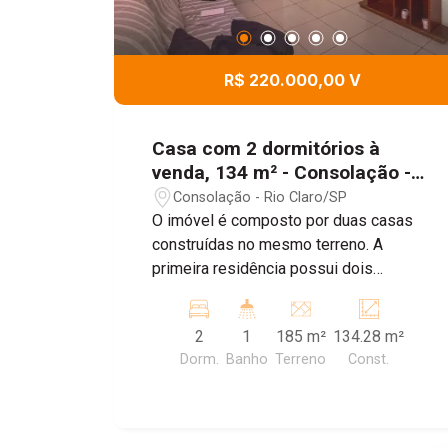
R$ 220.000,00 V
Casa com 2 dormitórios à
venda, 134 m² - Consolação -
Rio Claro/SP
Consolação - Rio Claro/SP
O imóvel é composto por duas casas
construídas no mesmo terreno. A
primeira residência possui dois
quartos, sala, cozinha, banheiro e área
de serviço. A segunda residência conta
2
1
185 m²
134.28 m²
com um dormitório, sala, cozinha,
Dorm.
Banho
Terreno
Const.
banheiro e área de serviço, oferecendo
uma opção independente de moradia no
mesmo terreno.