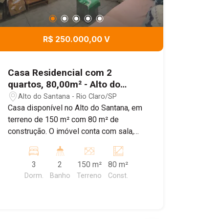
R$ 250.000,00 V
Casa Residencial com 2
quartos, 80,00m² - Alto do
Santana, Rio Claro/SP
Alto do Santana - Rio Claro/SP
Casa disponível no Alto do Santana, em
terreno de 150 m² com 80 m² de
construção. O imóvel conta com sala,
cozinha, dois quartos e um banheiro,
oferecendo praticidade e conforto para
3
2
150 m²
80 m²
o dia a dia. Possui ainda um quintal
Dorm.
Banho
Terreno
Const.
amplo, ideal para momentos de lazer, e
uma edícula nos fundos com quarto,
cozinha e banheiro, perfeita para
receber visitas ou até mesmo para uso