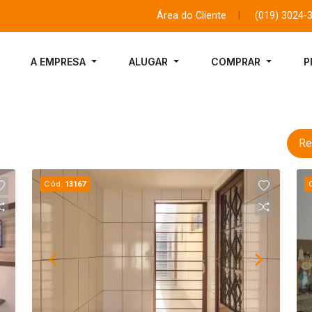
Área do Cliente
|
(019) 3024-
A EMPRESA
ALUGAR
COMPRAR
P
Re
Cód.
13167