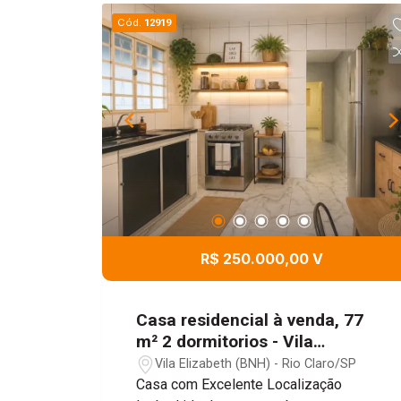
Cód.
12919
R$ 250.000,00 V
Casa residencial à venda, 77
m² 2 dormitorios - Vila
Elizabeth, Rio Claro/SP
Vila Elizabeth (BNH) - Rio Claro/SP
Casa com Excelente Localização