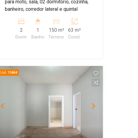
para moto, sala, 02 dormitório, cozinha,
banheiro, corredor lateral e quintal
2
1
150 m²
63 m²
Dorm.
Banho
Terreno
Const.
Cód.
11654