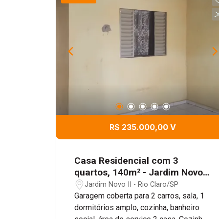
Banheiro completo ? Varanda arejada
Diferenciais que facilitam o
fechamento: ** Aceita financiamento **
Ótimo potencial de valorização ** Ideal
para primeiro imóvel ou investimento
Um sobrado pronto para morar, com
conforto, praticidade e condições que
cabem no seu planejamento financeiro.
R$ 235.000,00 V
Casa Residencial com 3
quartos, 140m² - Jardim Novo
ll, Rio Claro/SP
Jardim Novo II - Rio Claro/SP
Garagem coberta para 2 carros, sala, 1
dormitórios amplo, cozinha, banheiro