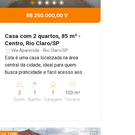
R$ 250.000,00 V
Casa com 2 quartos, 85 m² -
Centro, Rio Claro/SP
Vila Aparecida - Rio Claro/SP
Esta é uma casa localizada na área
central da cidade, ideal para quem
busca praticidade e fácil acesso aos
principais serviços da região. Com dois
dormitórios, o imóvel oferece e
2
1
1
103 m²
funcionalidade para famílias pequenas,
Dorm.
Banho
Garagem
Terreno
casais ou mesmo pessoas que buscam
um espaço na area central, cozinha,
funcional e arejada, se integra bem ao
ambiente, facilitando o dia a dia. O
banheiro é de bom tamanho, com
Cód.
11495