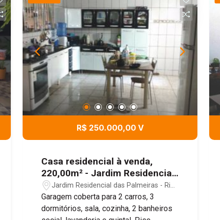
R$ 250.000,00 V
Casa residencial à venda,
220,00m² - Jardim Residencial
das Palmeiras - Rio Claro/SP
Jardim Residencial das Palmeiras - Rio
Claro/SP
Garagem coberta para 2 carros, 3
dormitórios, sala, cozinha, 2 banheiros