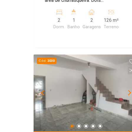
área de churrasqueira. Dois
Dormitórios, banheiro externo, duas
salas, dois quartos e uma cozinha.
2
1
2
126 m²
Dorm.
Banho
Garagens
Terreno
Cód.
3030