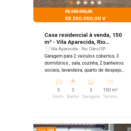
R$ 300.000,00
R$ 260.000,00 V
Casa residencial à venda, 150
m² - Vila Aparecida, Rio
Claro/SP
Vila Aparecida - Rio Claro/SP
Garagem para 2 veículos cobertos, 3
dormitórios , sala, cozinha, 2 banheiros
sociais, lavandeira, quarto de despejo, e
corredor lateral. Agende sua visita!
3
2
2
150 m²
Dorm.
Banho
Garagens
Terreno
Cód.
3265