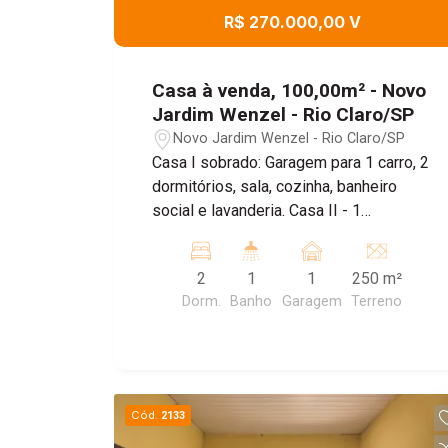
R$ 270.000,00 V
Casa à venda, 100,00m² - Novo
Jardim Wenzel - Rio Claro/SP
Novo Jardim Wenzel - Rio Claro/SP
Casa I sobrado: Garagem para 1 carro, 2
dormitórios, sala, cozinha, banheiro
social e lavanderia. Casa II - 1
dormitório, sala, cozinha, banheiro
social e lavanderia.
2
1
1
250 m²
Dorm.
Banho
Garagem
Terreno
Cód.
2133