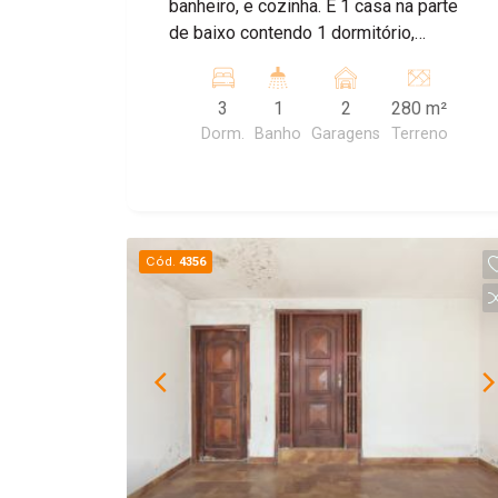
banheiro, e cozinha. E 1 casa na parte
de baixo contendo 1 dormitório,
cozinha, quintal e garagem para 2
carros. Agende sua visita!
3
1
2
280 m²
Dorm.
Banho
Garagens
Terreno
Cód.
4356