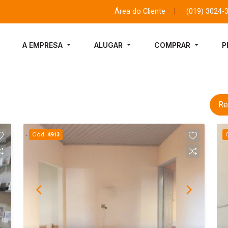
Área do Cliente
|
(019) 3024-
A EMPRESA
ALUGAR
COMPRAR
P
Re
Cód.
4913