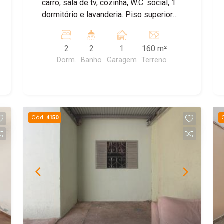
carro, sala de tv, cozinha, W.C. social, 1
dormitório e lavanderia. Piso superior
contendo cozinha, W.C. social, 1
dormitório e lavanderia. Agende sua
2
2
1
160 m²
visita!
Dorm.
Banho
Garagem
Terreno
Cód.
4150