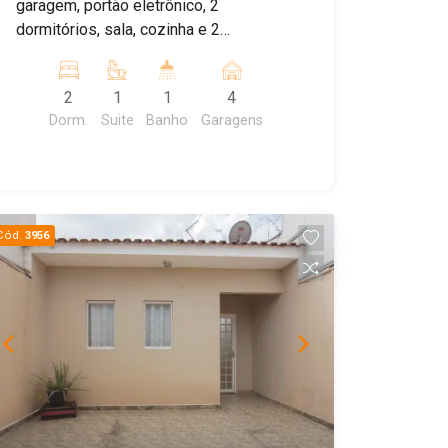
garagem, portão eletrônico, 2
dormitórios, sala, cozinha e 2
banheiros. Na frente, possui uma área
construída de 21 m², que pode ser
2
1
1
4
utilizado como comércio. Agende uma
Dorm.
Suite
Banho
Garagens
visita!
Cód.
3956