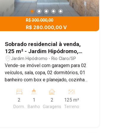
R$ 300.000,00
R$ 280.000,00 V
Sobrado residencial à venda,
125 m² - Jardim Hipódromo,
Rio Claro/SP
Jardim Hipódromo - Rio Claro/SP
Vende-se imóvel com garagem para 02
veículos, sala, copa, 02 dormitórios, 01
banheiro com box e planejado, cozinha,
e aos fundos lavanderia e quarto de
despejo. Na parte superior em fase de
2
1
2
125 m²
acabamento: 01 dormitório e 01
Dorm.
Banho
Garagens
Terreno
banheiro. Agende sua visita!