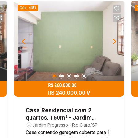
Cód.
4451
R$ 260.000,00
R$ 240.000,00 V
Casa Residencial com 2
quartos, 160m² - Jardim
Progresso, Rio Claro/SP
Jardim Progresso - Rio Claro/SP
Casa contendo garagem coberta para 1