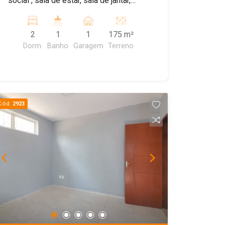
social , sala de estar, sala de jantar,
cozinha acoplada a sala de Jantar, 1
quarto externo, quintal com área de
2
1
1
175 m²
serviço. Excelente Ponto Central.
Dorm.
Banho
Garagem
Terreno
Cód.
2923