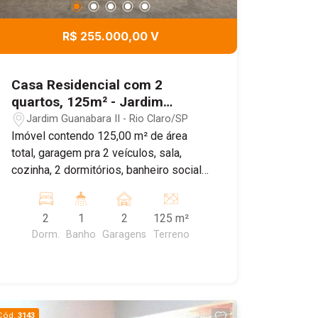
R$ 255.000,00 V
Casa Residencial com 2
quartos, 125m² - Jardim
Guanabara II, Rio Claro/SP
Jardim Guanabara II - Rio Claro/SP
Imóvel contendo 125,00 m² de área
total, garagem pra 2 veículos, sala,
cozinha, 2 dormitórios, banheiro social,
lavanderia coberta e pequeno quintal.
Agende sua visita!
2
1
2
125 m²
Dorm.
Banho
Garagens
Terreno
Cód.
3143