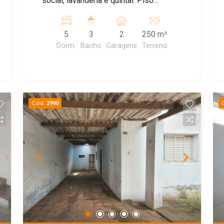
social, lavanderia e quintal. Piso
superior: 2 dormitórios e 1 wc social.
5
3
2
250 m²
Dorm.
Banho
Garagens
Terreno
Cód.
2990