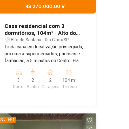
R$ 270.000,00 V
Casa residencial com 3
dormitórios, 104m² - Alto do
Santana, Rio Claro/SP
Alto do Santana - Rio Claro/SP
Linda casa em localização privilegiada,
próxima a supermercados, padarias e
farmácias, a 5 minutos do Centro. Ela
oferece 3 dormitórios, 2 banheiros
sociais, sendo 1 lavabo, sala, cozinha e
3
2
2
104 m²
área de serviço. Também dispõe de 2
Dorm.
Banho
Garagens
Terreno
vagas de garagem e portão eletrônico.
Estrutura para sobrado. Agende uma
visita!
Cód.
1447