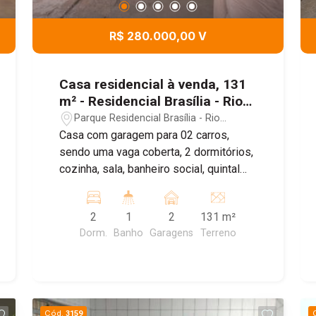
R$ 280.000,00 V
Casa residencial à venda, 131
m² - Residencial Brasília - Rio
Claro/SP
Parque Residencial Brasília - Rio
Claro/SP
Casa com garagem para 02 carros,
sendo uma vaga coberta, 2 dormitórios,
cozinha, sala, banheiro social, quintal
com rancho área de serviço e
churrasqueira e área de terra com pé de
2
1
2
131 m²
limão. Agende sua visita!
Dorm.
Banho
Garagens
Terreno
Cód.
3159