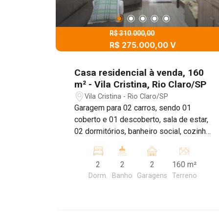
R$ 310.000,00
R$ 275.000,00 V
Casa residencial à venda, 160
m² - Vila Cristina, Rio Claro/SP
Vila Cristina - Rio Claro/SP
Garagem para 02 carros, sendo 01
coberto e 01 descoberto, sala de estar,
02 dormitórios, banheiro social, cozinha
integrada com a sala, rancho com
lavanderia, quarto despejo, banheiro
2
2
2
160 m²
externo e 01 quarto. Agende sua visita!
Dorm.
Banho
Garagens
Terreno