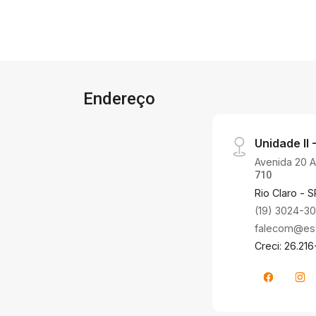
dormitório, cozinha funcional e banheiro
completo. Casa 2: Oferece dois
dormitórios, dois banheiros, uma
aconchegante sala de TV, cozinha bem
equipada, lavanderia e um quintal com
churrasqueira, perfeito para momentos
Endereço
de lazer. Casa 3: Conta com dois
dormitórios, sendo um deles suíte,
Unidade II -
cozinha americana integrada, um
banheiro social, lavanderia e um amplo
Avenida 20 A,
710
quintal com churrasqueira,
Rio Claro - S
proporcionando um espaço ideal para
(19) 3024-3
confraternizações. Este imóvel
multifamiliar destaca-se pela
falecom@estr
versatilidade e potencial de
Creci: 26.216
rentabilidade, atendendo tanto a
investidores quanto a famílias que
buscam moradias independentes no
mesmo local. Agende sua visita com