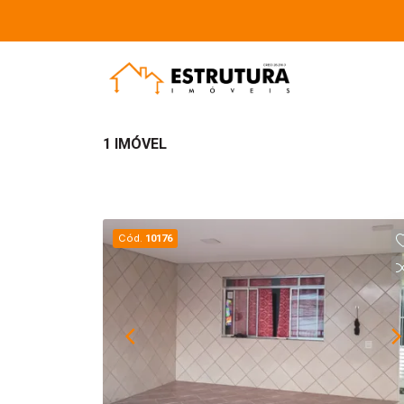
1 IMÓVEL
Cód.
10176