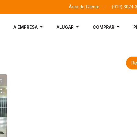
Área do Cliente
|
(019) 3024-
A EMPRESA
ALUGAR
COMPRAR
P
Re