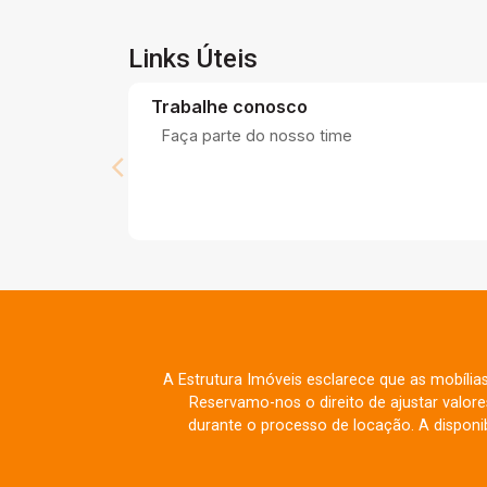
um de nossos corretores de imóveis e
conheça pessoalmente todas as
Links Úteis
vantagens que este imóvel oferece!
Trabalhe conosco
Faça parte do nosso time
A Estrutura Imóveis esclarece que as mobília
Reservamo-nos o direito de ajustar valo
durante o processo de locação. A disponib