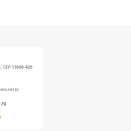
, CEP:
13500-420
is.net.br
-79