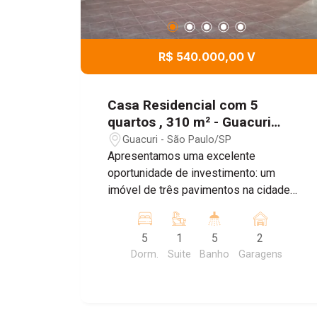
R$ 540.000,00 V
Casa Residencial com 5
quartos , 310 m² - Guacuri
Pedreira, São Paulo/SP
Guacuri - São Paulo/SP
Apresentamos uma excelente
oportunidade de investimento: um
imóvel de três pavimentos na cidade
de São Paulo, composto por três
unidades residenciais independentes,
5
1
5
2
ideal para famílias extensas ou para
Dorm.
Suite
Banho
Garagens
geração de renda através de locação.
Descrição das Unidades: Casa 1: Esta
unidade dispõe de garagem com
capacidade para dois carros, um