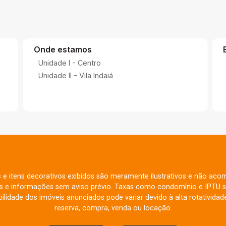
Onde estamos
Unidade I - Centro
Unidade II - Vila Indaiá
s e itens decorativos exibidos são meramente ilustrativos e não aco
res e informações sem aviso prévio. Taxas como condomínio e IPTU s
ilidade dos imóveis anunciados pode variar devido à alta rotatividade
reserva, compra, venda ou locação.