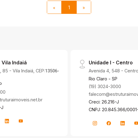
«
1
»
 Vila Indaiá
Unidade I - Centro
 85 - Vila Indaiá, CEP:
Avenida 4, 548 - Centro
13506-
Rio Claro - SP
P
(19) 3024-3000
000
falecom@estruturaimove
uturaimoveis.net.br
Creci: 26.216-J
-J
CNPJ: 20.845.366/0001