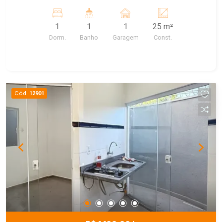
condomínio conta com garagem e lavanderia
equipada com duas máquinas de lavar roupas.
1
1
1
25 m²
Agende sua visita!
Dorm.
Banho
Garagem
Const.
Cód.
12901