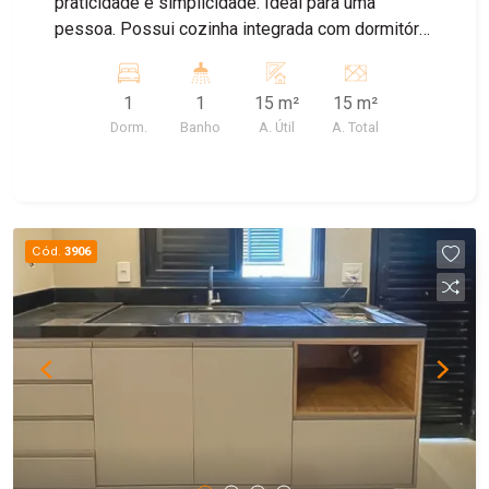
praticidade e simplicidade. Ideal para uma
pessoa. Possui cozinha integrada com dormitório
e 1 banheiro social, lavanderia na área externa e
vaga para moto. IPTU incluso no valor do
1
1
15 m²
15 m²
condomínio Agende sua visita!
Dorm.
Banho
A. Útil
A. Total
Cód.
3906