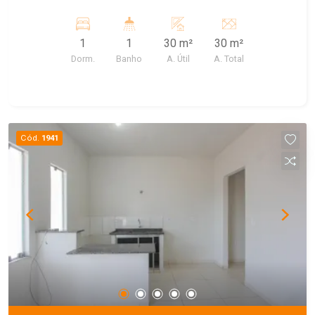
agua. Garagem para carro: 100,00
1
1
30 m²
30 m²
Dorm.
Banho
A. Útil
A. Total
Cód.
1941