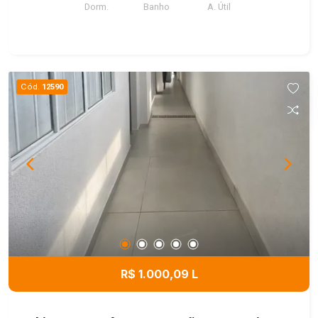
Dorm.
Banho
A. Útil
Cód.
12590
R$ 1.000,09 L