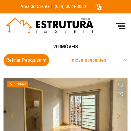
Área do Cliente
|
(019) 3024-3000
20 IMÓVEIS
Refinar Pesquisa
Cód.
13426