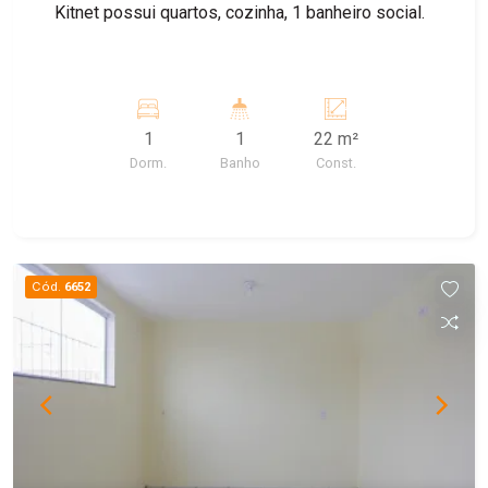
Kitnet possui quartos, cozinha, 1 banheiro social.
1
1
22 m²
Dorm.
Banho
Const.
Cód.
6652