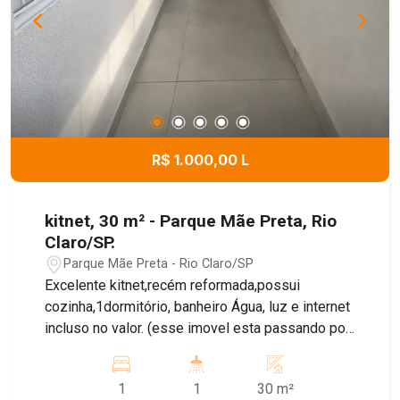
R$ 1.000,00 L
kitnet, 30 m² - Parque Mãe Preta, Rio
Claro/SP.
Parque Mãe Preta - Rio Claro/SP
Excelente kitnet,recém reformada,possui
cozinha,1dormitório, banheiro Água, luz e internet
incluso no valor. (esse imovel esta passando por
uma pequena reforma, proprietaria ira colocar
gabinete, e pintar)
1
1
30 m²