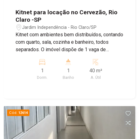
Kitnet para locação no Cervezão, Rio
Claro -SP
Jardim Independência - Rio Claro/SP
Kitnet com ambientes bem distribuídos, contando
com quarto, sala, cozinha e banheiro, todos
separados. O imóvel dispõe de 1 vaga de
garagem e lavanderia. Valor adicional de R$
100,00 referente à energia, e água cobrada
1
1
40 m²
conforme o consumo.
Dorm.
Banho
A. Útil
Cód.
12614