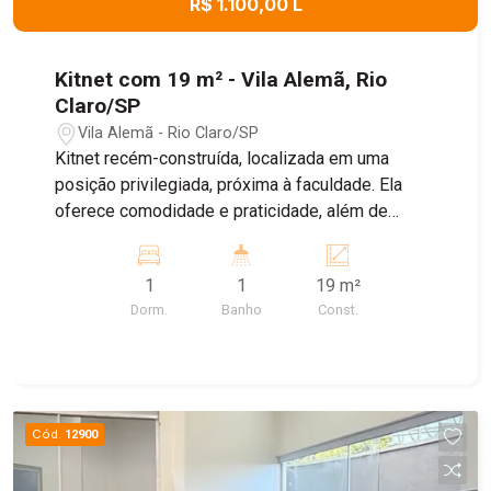
R$ 1.100,00 L
Kitnet com 19 m² - Vila Alemã, Rio
Claro/SP
Vila Alemã - Rio Claro/SP
Kitnet recém-construída, localizada em uma
posição privilegiada, próxima à faculdade. Ela
oferece comodidade e praticidade, além de
contar com a água inclusa no valor do aluguel.
Conta com cozinha com cooktop, 1 quarto sendo
1
1
19 m²
suíte, além de um pequeno quintal com área de
Dorm.
Banho
Const.
serviço para melhor comodidade. Agende já a sua
visita!
Cód.
12900