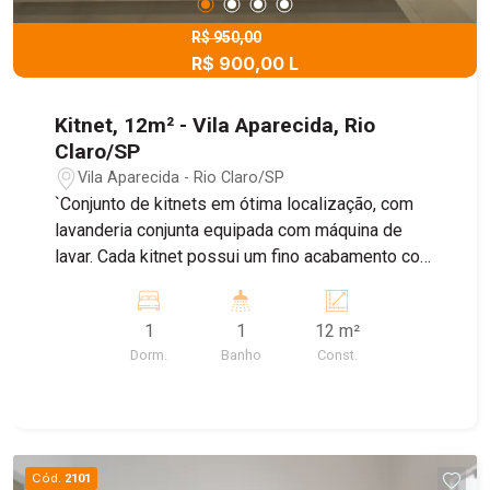
R$ 950,00
R$ 900,00 L
Kitnet, 12m² - Vila Aparecida, Rio
Claro/SP
Vila Aparecida - Rio Claro/SP
`Conjunto de kitnets em ótima localização, com
lavanderia conjunta equipada com máquina de
lavar. Cada kitnet possui um fino acabamento com
spots de LED, oferecendo cozinha e quarto
integrados. A cozinha conta com um gabinete e
1
1
12 m²
fogão elétrico de 2 bocas, enquanto o quarto
Dorm.
Banho
Const.
dispõe de painel de TV e preparação para
instalação de ar condicionado. O banheiro social
inclui box e chuveiro. Água e energia são
individualizados. Não perca esta oportunidade!
Agende sua visita e conheça este excelente
Cód.
2101