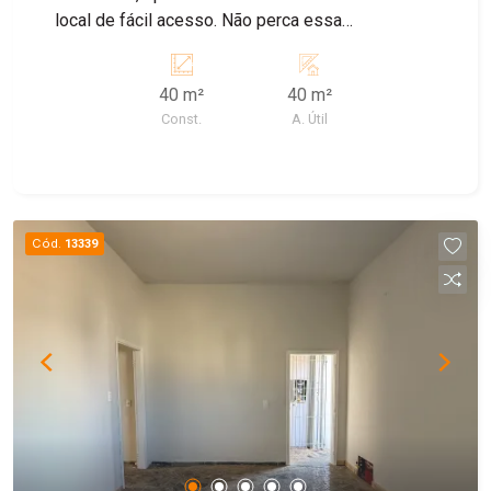
local de fácil acesso. Não perca essa
oportunidade e consulte nosso corretores.
40 m²
40 m²
Const.
A. Útil
Cód.
13339