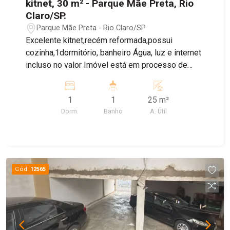
kitnet, 30 m² - Parque Mãe Preta, Rio
Claro/SP.
Parque Mãe Preta - Rio Claro/SP
Excelente kitnet,recém reformada,possui
cozinha,1dormitório, banheiro Água, luz e internet
incluso no valor Imóvel está em processo de
finalização
1
1
25 m²
Dorm.
Banho
A. Útil
Cód.
12565