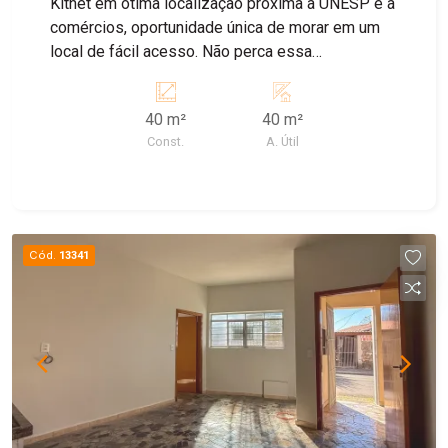
Kitnet em ótima localização próxima a UNESP e a
comércios, oportunidade única de morar em um
local de fácil acesso. Não perca essa
oportunidade e consulte nosso corretores.
40 m²
40 m²
Const.
A. Útil
Cód.
13341