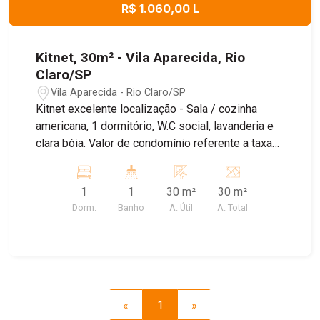
R$ 1.060,00 L
Kitnet, 30m² - Vila Aparecida, Rio
Claro/SP
Vila Aparecida - Rio Claro/SP
Kitnet excelente localização - Sala / cozinha
americana, 1 dormitório, W.C social, lavanderia e
clara bóia. Valor de condomínio referente a taxa
fixa de água. Vaga de garagem R$ 100,00
(Confirmar disponibilidade).
1
1
30 m²
30 m²
Dorm.
Banho
A. Útil
A. Total
«
1
»