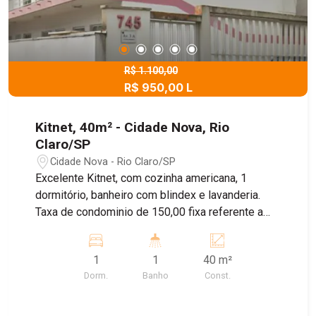
R$ 1.100,00
R$ 950,00 L
Kitnet, 40m² - Cidade Nova, Rio
Claro/SP
Cidade Nova - Rio Claro/SP
Excelente Kitnet, com cozinha americana, 1
dormitório, banheiro com blindex e lavanderia.
Taxa de condominio de 150,00 fixa referente a
água, gás e IPTU. Vaga de garagem apenas para
moto e bicicleta. Agende sua visita!!!
1
1
40 m²
Dorm.
Banho
Const.