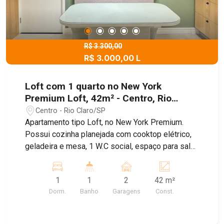
R$ 3.300,00
R$ 3.000,00 L
Loft com 1 quarto no New York
Premium Loft, 42m² - Centro, Rio
Claro/SP
Centro - Rio Claro/SP
Apartamento tipo Loft, no New York Premium.
Possui cozinha planejada com cooktop elétrico,
geladeira e mesa, 1 W.C social, espaço para sala
com sofá e painel e dormitório com cama e
guarda-roupa planejado, ar-condicionado e 2
1
1
2
42 m²
vagas de garagem. Apartamento mobiliado pronto
Dorm.
Banho
Garagens
Const.
para morar. Além de ser o condomínio mais
moderno da cidade, é também o mais completo!
DISPÕE DE: Elevador, galeria de águas pluviais,