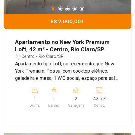
condicionados já instalados proporcionam ainda
mais conforto. O apartamento dispõe de seis
vagas de garagem, um verdadeiro privilégio para
R$ 2.600,00 L
quem valoriza praticidade e comodidade no dia a
dia. Agende uma visita com a Estrutura Imóveis e
surpreenda-se com este loft extraordinário.
Apartamento no New York Premium
Loft, 42 m² - Centro, Rio Claro/SP
Centro - Rio Claro/SP
Apartamento tipo Loft, no recém-entregue New
York Premium. Possui com cooktop elétrico,
geladeira e mesa, 1 W.C social, espaço para sala
com sofá e painel e dormitório com cama e
guarda-roupa e 2 vagas de garagem.
1
1
2
42 m²
Dorm.
Banho
Garagens
Const.