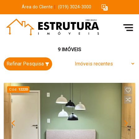
Área do Cliente
|
(019) 3024-3000
9 IMÓVEIS
Refinar Pesquisa
Cód.
12220