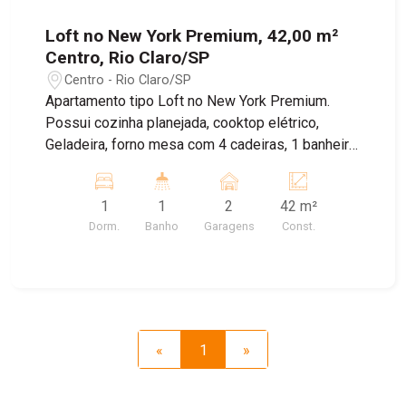
Loft no New York Premium, 42,00 m²
Centro, Rio Claro/SP
Centro - Rio Claro/SP
Apartamento tipo Loft no New York Premium.
Possui cozinha planejada, cooktop elétrico,
Geladeira, forno mesa com 4 cadeiras, 1 banheiro
social, amplo espaço para sala e dormitório.
Possui 2 vagas de garagem. Apartamento
1
1
2
42 m²
mobiliado pronto para morar. Além de ser o
Dorm.
Banho
Garagens
Const.
condomínio mais moderno da cidade é também o
mais completo! DISPÕE DE: Elevador, galeria de
águas pluviais, jardim, lavanderia coletiva,
medição de água individualizada, piscina, portão
eletrônico, portaria 24h eletrônica, sala fitness,
salão de festas, salão de jogos, sauna seca,
«
1
»
sistema de segurança, solarium, vigilância 24
horas (automóvel) e Wi-fi. Agende sua visita!