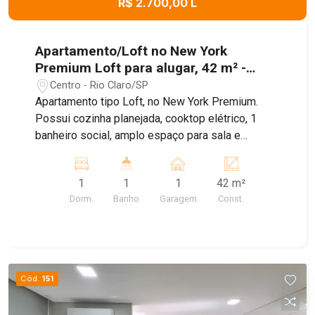
R$ 2.700,00 L
Apartamento/Loft no New York
Premium Loft para alugar, 42 m² -
Centro, Rio Claro/SP
Centro - Rio Claro/SP
Apartamento tipo Loft, no New York Premium.
Possui cozinha planejada, cooktop elétrico, 1
banheiro social, amplo espaço para sala e
dormitório. Possui cama, mesa, sofá, rack e 2
vagas de garagem. Apartamento mobiliado pronto
1
1
1
42 m²
para morar. Além de ser o condomínio mais
Dorm.
Banho
Garagem
Const.
moderno da cidade, é também o mais completo!
DISPÕE DE: Elevador, galeria de águas pluviais,
jardim, lavanderia coletiva, medição de água
individualizada, piscina, portão eletrônico, portaria
24h eletrônica, sala fitness, salão de festas,
Cód.
151
salão de jogos, sauna seca, sistema de
segurança, solarium, vigilância 24 horas