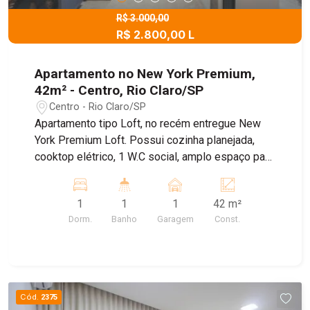
R$ 3.000,00
R$ 2.800,00 L
Apartamento no New York Premium,
42m² - Centro, Rio Claro/SP
Centro - Rio Claro/SP
Apartamento tipo Loft, no recém entregue New
York Premium Loft. Possui cozinha planejada,
cooktop elétrico, 1 W.C social, amplo espaço para
sala, dormitório e 2 vagas de garagem. Além de
ser o condomínio mais moderno da cidade é
1
1
1
42 m²
também o mais completo! DISPÕE DE: Elevador
Dorm.
Banho
Garagem
Const.
,galeria de águas pluviais, jardim, lavanderia
coletiva, medição de água individualizada,
piscina, portão eletrônico, portaria 24h eletrônica,
sala fitness, salão de festas, salão de jogos,
sauna seca, sistema de segurança, solarium,
Cód.
2375
vigilância 24 horas (automóvel) e Wi-fi. Agende