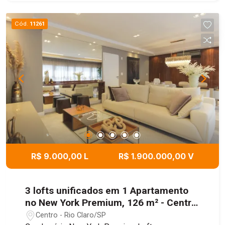
jardim, lavanderia coletiva, medição de água
individualizada, piscina, portão eletrônico, portaria
Cód.
11261
24h eletrônica, sala fitness, salão de festas,
salão de jogos, sauna seca, sistema de
segurança, solarium, vigilância 24 horas
(automóvel) e Wi-fi. Agende sua visita!
R$ 9.000,00 L
R$ 1.900.000,00 V
3 lofts unificados em 1 Apartamento
no New York Premium, 126 m² - Centro,
Rio Claro/SP
Centro - Rio Claro/SP