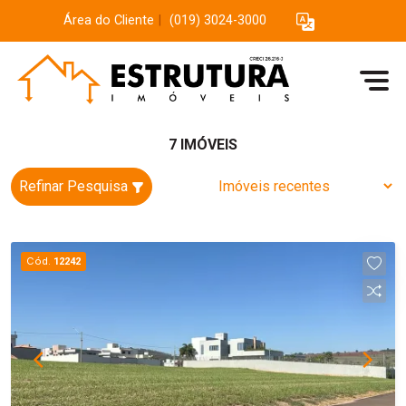
Área do Cliente
|
(019) 3024-3000
7 IMÓVEIS
Refinar Pesquisa
Cód.
12242