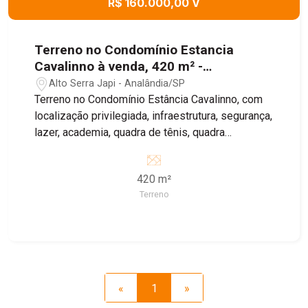
R$ 160.000,00 V
Terreno no Condomínio Estancia
Cavalinno à venda, 420 m² -
Analândia/SP
Alto Serra Japi - Analândia/SP
Terreno no Condomínio Estância Cavalinno, com
localização privilegiada, infraestrutura, segurança,
lazer, academia, quadra de tênis, quadra
poliesportiva, salão de festa e churrasqueira.
Agende sua visita!
420 m²
Terreno
«
1
»