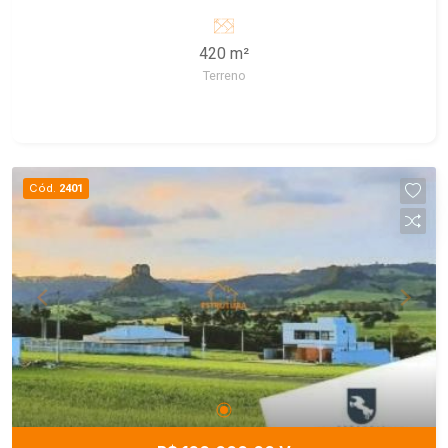
contato e saiba mais!
420 m²
Terreno
Cód.
2401