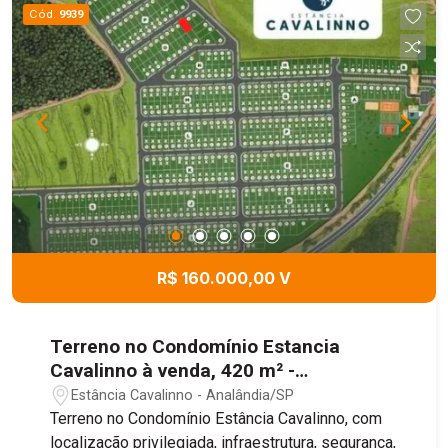
Cód.
9939
R$ 160.000,00 V
Terreno no Condomínio Estancia
Cavalinno à venda, 420 m² -
Analândia/SP
Estância Cavalinno - Analândia/SP
Terreno no Condomínio Estância Cavalinno, com
localização privilegiada, infraestrutura, segurança,