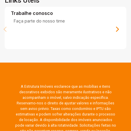
Links Úteis
Trabalhe conosco
Faça parte do nosso time
A Estrutura Imóveis esclarece que as mobílias e itens
decorativos exibidos são meramente ilustrativos e não
acompanham o imóvel, salvo indicação específica.
Reservamo-nos o direito de ajustar valores e informações
sem aviso prévio. Taxas como condomínio e IPTU são
estimativas e podem sofrer alterações durante o processo
de locação. A disponibilidade dos imóveis anunciados
pode variar devido à alta rotatividade. Solicitações feitas no
site não garantem reserva, compra, venda ou locação.