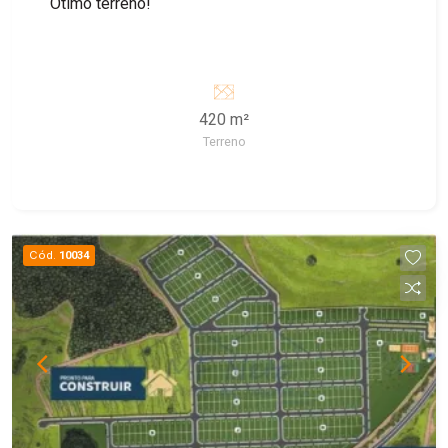
Ótimo terreno!
420 m²
Terreno
Cód.
10034