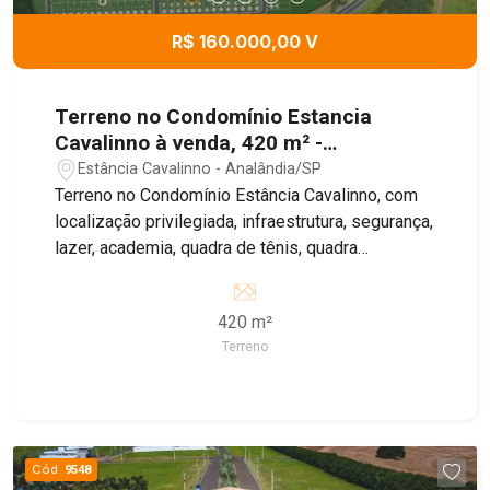
R$ 160.000,00 V
Terreno no Condomínio Estancia
Cavalinno à venda, 420 m² -
Analândia/SP
Estância Cavalinno - Analândia/SP
Terreno no Condomínio Estância Cavalinno, com
localização privilegiada, infraestrutura, segurança,
lazer, academia, quadra de tênis, quadra
poliesportiva, salão de festa e churrasqueira.
Agende sua visita!
420 m²
Terreno
Cód.
9548