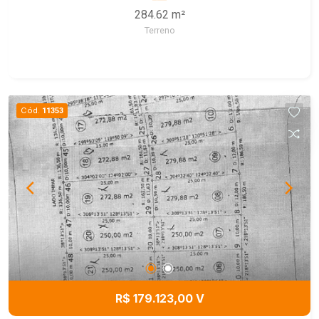
284.62 m²
Terreno
Cód.
11353
R$ 179.123,00 V