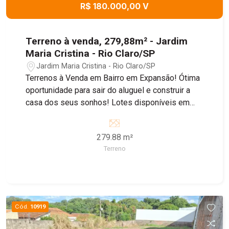
R$ 180.000,00 V
Terreno à venda, 279,88m² - Jardim
Maria Cristina - Rio Claro/SP
Jardim Maria Cristina - Rio Claro/SP
Terrenos à Venda em Bairro em Expansão! Ótima
oportunidade para sair do aluguel e construir a
casa dos seus sonhos! Lotes disponíveis em
bairro com grande potencial de crescimento,
ideal para morar ou investir. - Vários terrenos à
279.88 m²
disposição - Aceita financiamento na modalidade
Terreno
terreno + construção Entre em contato agora
mesmo! Fazemos sua simulação !
Cód.
10919