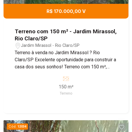
R$ 170.000,00 V
Terreno com 150 m² - Jardim Mirassol,
Rio Claro/SP
Jardim Mirassol - Rio Claro/SP
Terreno à venda no Jardim Mirassol ? Rio
Claro/SP Excelente oportunidade para construir a
casa dos seus sonhos! Terreno com 150 m²,
localizado em ótima região do bairro Jardim
Mirassol, um bairro tranquilo, valorizado e com
150 m²
fácil acesso a comércios, escolas e principais
Terreno
vias da cidade. O imóvel já está fechado com
portão, proporcionando mais segurança e
praticidade. Ideal para quem busca investir ou
construir em uma localização estratégica de Rio
Claro. Entre em contato para mais informações e
Cód.
12034
agende uma visita!