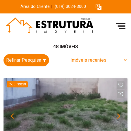
Área do Cliente
|
(019) 3024-3000
48 IMÓVEIS
Refinar Pesquisa
Cód.
13283