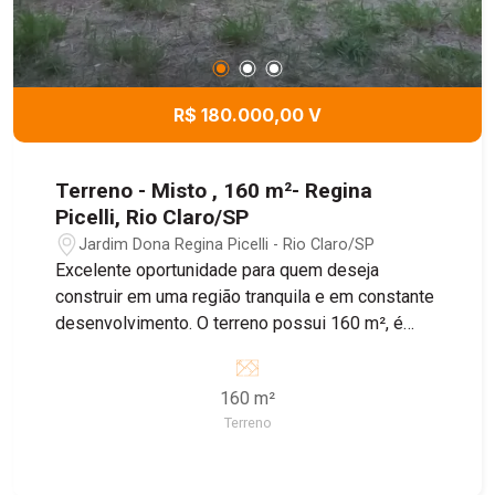
R$ 180.000,00 V
Terreno - Misto , 160 m²- Regina
Picelli, Rio Claro/SP
Jardim Dona Regina Picelli - Rio Claro/SP
Excelente oportunidade para quem deseja
construir em uma região tranquila e em constante
desenvolvimento. O terreno possui 160 m², é
plano, murado, conta com portão e calçada pronta,
oferecendo mais praticidade para iniciar sua obra.
160 m²
Localizado no Residencial Regina Picelli, o
Terreno
imóvel está em uma ótima região, com fácil
acesso aos principais pontos da cidade e
próximo a comércios e serviços. Ideal para quem