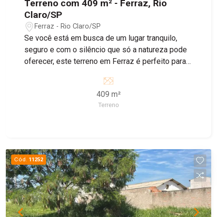
Terreno com 409 m² - Ferraz, Rio
Claro/SP
Ferraz - Rio Claro/SP
Se você está em busca de um lugar tranquilo,
seguro e com o silêncio que só a natureza pode
oferecer, este terreno em Ferraz é perfeito para
você. Ideal para quem deseja construir um lar
longe da correria da cidade, mas com fácil
409 m²
acesso a tudo que precisa. Uma excelente
Terreno
oportunidade para começar um novo capítulo com
mais qualidade de vida e bem-estar. Venha
conhecer e se encantar!
Cód.
11252