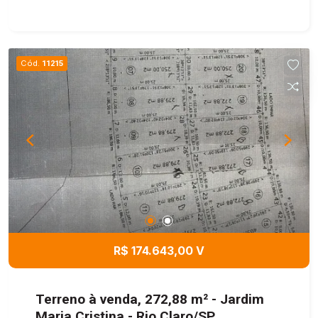
Cód.
11215
R$ 174.643,00 V
Terreno à venda, 272,88 m² - Jardim
Maria Cristina - Rio Claro/SP