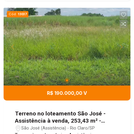
busca segurança, boa localização e um terreno
pronto para receber seu projeto.
Cód.
13037
R$ 190.000,00 V
Terreno no loteamento São José -
Assistência à venda, 253,43 m² -
Assistência /RC
São José (Assistência) - Rio Claro/SP