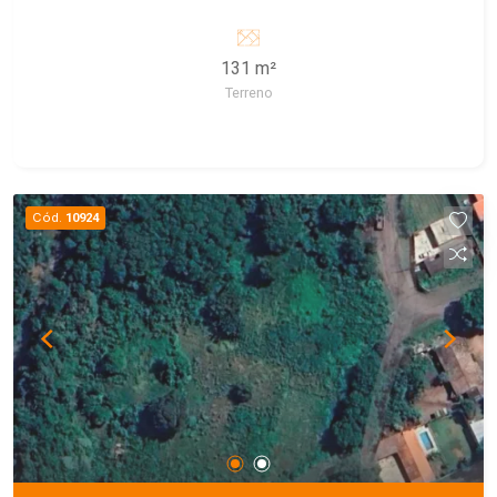
131 m²
Terreno
Cód.
10924