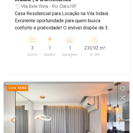
Vila Bela Vista - Rio Claro/SP
Casa Residencial para Locação na Vila Indaiá
Excelente oportunidade para quem busca
conforto e praticidade! O imóvel dispõe de 3
dormitórios, sala, cozinha, banheiro e área de
serviço, com ambientes bem distribuídos para
3
1
1
230.92 m²
proporcionar mais comodidade no dia a dia.
Dorm.
Banho
Garagem
A. Útil
Como diferencial, a casa será entregue com
geladeira e micro-ondas novos, oferecendo ainda
mais praticidade aos futuros moradores. Além
disso, o imóvel conta com sistema de interfone,
proporcionando mais segurança e comodidade.
Cód.
13352
Agende sua visita e venha conhecer este imóvel!