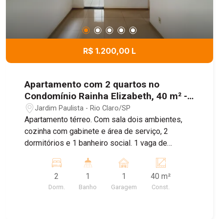
R$ 1.200,00 L
Apartamento com 2 quartos no
Condomínio Rainha Elizabeth, 40 m² -
Jardim Paulista, Rio Claro/SP.
Jardim Paulista - Rio Claro/SP
Apartamento térreo. Com sala dois ambientes,
cozinha com gabinete e área de serviço, 2
dormitórios e 1 banheiro social. 1 vaga de
garagem coberta em frente ao bloco. Agende sua
visita!
2
1
1
40 m²
Dorm.
Banho
Garagem
Const.