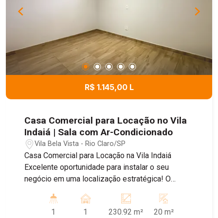
R$ 1.145,00 L
Casa Comercial para Locação no Vila
Indaiá | Sala com Ar-Condicionado
Vila Bela Vista - Rio Claro/SP
Casa Comercial para Locação na Vila Indaiá
Excelente oportunidade para instalar o seu
negócio em uma localização estratégica! O
imóvel conta com 1 sala equipada com ar-
condicionado, proporcionando um ambiente
1
1
230.92 m²
20 m²
confortável para atendimento e trabalho. Dispõe