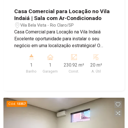
Casa Comercial para Locação no Vila
Indaiá | Sala com Ar-Condicionado
Vila Bela Vista - Rio Claro/SP
Casa Comercial para Locação na Vila Indaiá
Excelente oportunidade para instalar o seu
negócio em uma localização estratégica! O
imóvel conta com 1 sala equipada com ar-
condicionado, proporcionando um ambiente
1
1
230.92 m²
20 m²
confortável para atendimento e trabalho. Dispõe
Banho
Garagem
Const.
A. Útil
ainda de cozinha, banheiro e área de serviço,
oferecendo praticidade para a rotina comercial.
Ideal para escritórios, consultórios e diversos
tipos de atividades profissionais. Agende sua
visita e conheça este excelente imóvel!
Cód.
13357