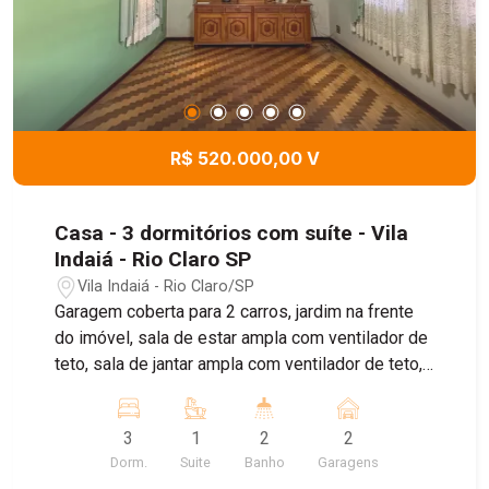
R$ 520.000,00 V
Casa - 3 dormitórios com suíte - Vila
Indaiá - Rio Claro SP
Vila Indaiá - Rio Claro/SP
Garagem coberta para 2 carros, jardim na frente
do imóvel, sala de estar ampla com ventilador de
teto, sala de jantar ampla com ventilador de teto,
cozinha, banheiro social, 3 dormitórios com
armários embutido e um sendo suíte, Lavanderia
3
1
2
2
coberta, pequeno quintal, quarto de despejo
Dorm.
Suite
Banho
Garagens
amplo e banheiro aos fundos. Aquecedor a gás