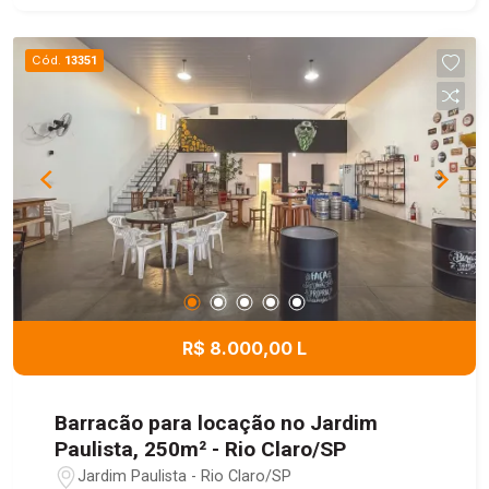
depurador de ar e demais itens fixos. Os
banheiros já possuem box instalados,
Cód.
13351
proporcionando ainda mais comodidade para o
novo proprietário. Uma excelente oportunidade
para quem deseja adquirir um imóvel completo e
pronto para morar.
R$ 8.000,00 L
Barracão para locação no Jardim
Paulista, 250m² - Rio Claro/SP
Jardim Paulista - Rio Claro/SP