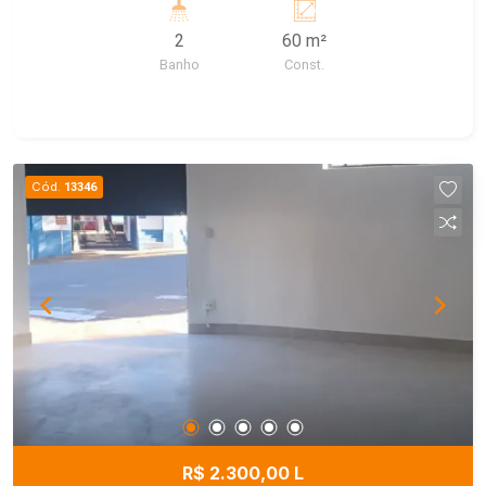
Claro/SP
2
60 m²
Banho
Const.
Cód.
13346
R$ 2.300,00 L