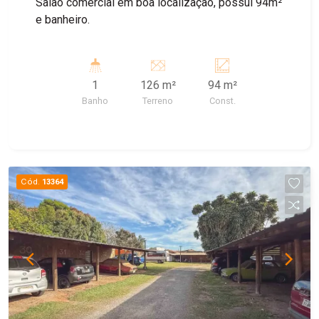
Salão comercial em boa localização, possui 94m²
e banheiro.
1
126 m²
94 m²
Banho
Terreno
Const.
Cód.
13364