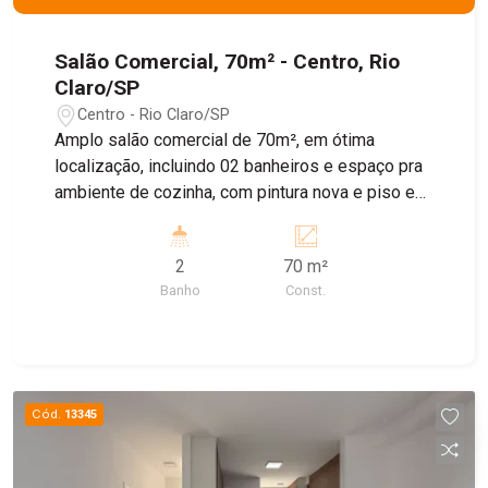
Salão Comercial, 70m² - Centro, Rio
Claro/SP
Centro - Rio Claro/SP
Amplo salão comercial de 70m², em ótima
localização, incluindo 02 banheiros e espaço pra
ambiente de cozinha, com pintura nova e piso em
porcelanato recentemente colocados. Ideal pra
ramo alimentício, vestuário, calçados,
2
70 m²
atendimento a clientes, etc. Agende sua visita!
Banho
Const.
Cód.
13345