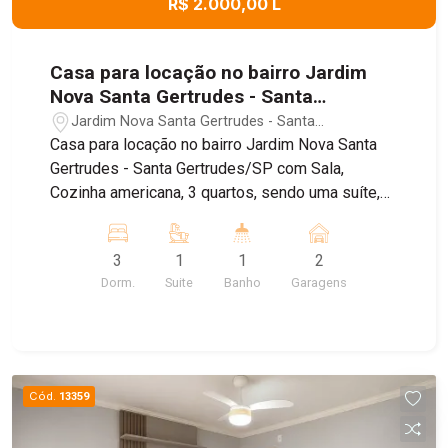
R$ 2.000,00 L
Casa para locação no bairro Jardim
Nova Santa Gertrudes - Santa
Gertrudes/SP
Jardim Nova Santa Gertrudes - Santa
Gertrudes/SP
Casa para locação no bairro Jardim Nova Santa
Gertrudes - Santa Gertrudes/SP com Sala,
Cozinha americana, 3 quartos, sendo uma suíte,
Banheiro Social, Lavanderia coberta, Garagem
para 2 carros com portão eletrônico. Casa recém
3
1
1
2
construída, com acabamento diferenciado, em
Dorm.
Suite
Banho
Garagens
ótima localização. Próximo a cerâmica
Embramaco, Posto Shell, Mercearias e Igreja.
Cód.
13359