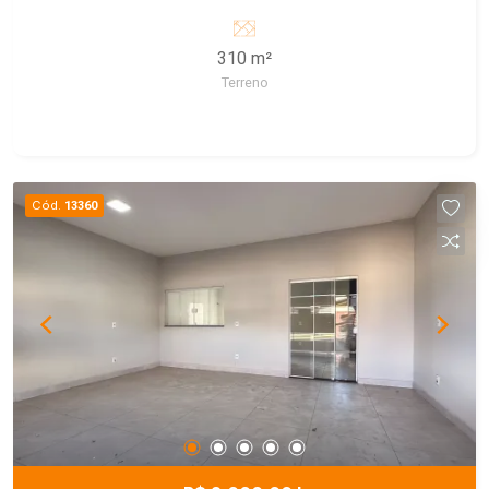
perca tempo e marque já uma visita!
310 m²
Terreno
Cód.
13360