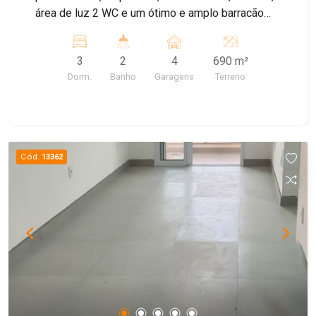
área de luz 2 WC e um ótimo e amplo barracão
nos fundos do imóvel, quintal com arvores
frutiferas. EXCELENTE LOCALIZAÇÃO PARA
3
2
4
690 m²
KITNETS
Dorm.
Banho
Garagens
Terreno
Cód.
13362