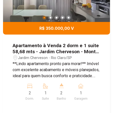
R$ 350.000,00 V
Apartamento à Venda 2 dorm e 1 suite
58,68 mts - Jardim Cherveson - Monte
Verde Residencial
Jardim Cherveson - Rio Claro/SP
**Lindo apartamento pronto para morar!** Imóvel
com excelente acabamento e móveis planejados,
ideal para quem busca conforto e praticidade.
Possui 2 dormitórios, sendo 1 suíte, sala de
estar e jantar integradas, cozinha equipada com
2
1
2
1
cooktop e forno embutido, área de serviço e uma
Dorm.
Suite
Banho
Garagem
sacada. O apartamento conta com móveis
planejados em diversos ambientes,
permanecendo também as luminárias, lustres,