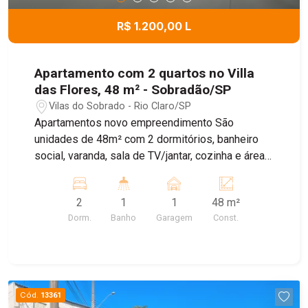
R$ 1.200,00 L
Apartamento com 2 quartos no Villa
das Flores, 48 m² - Sobradão/SP
Vilas do Sobrado - Rio Claro/SP
Apartamentos novo empreendimento São
unidades de 48m² com 2 dormitórios, banheiro
social, varanda, sala de TV/jantar, cozinha e área
de serviço, além de uma vaga na garagem
descoberta. O residencial ainda possui 2
2
1
1
48 m²
elevadores por torre. Condomínio completo com,
Dorm.
Banho
Garagem
Const.
piscina, quadra poliesportiva, quadra de beach
tênis, pista de skate, quiosques, espaço pet e
bicicletário OBS: Será colocado gabinete na
cozinha.
Cód.
13361