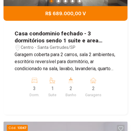
R$ 689.000,00 V
Casa condominio fechado - 3
dormitórios sendo 1 suite e area
gourmet- Santa Gertrudes - SP
Centro - Santa Gertrudes/SP
Garagem coberta para 2 carros, sala 2 ambientes,
escritório reversível para dormitório, ar
condicionado na sala, lavabo, lavanderia, quarto
de despensa, área gourmet com cozinha, no piso
superior 3 dormitórios com armários e um suite
3
1
2
2
com ar condicionado e varanda e banheiro social.
Dorm.
Suite
Banho
Garagens
Condominio com piscina, salão de festa e
playground
Cód.
13347