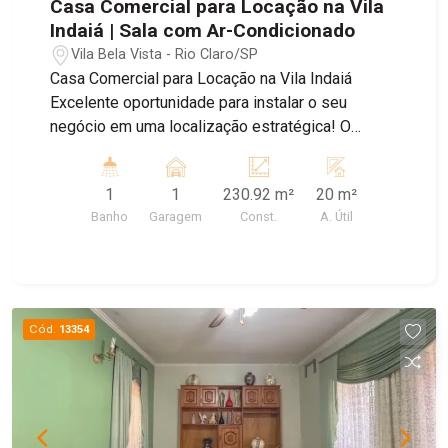
Casa Comercial para Locação na Vila
Indaiá | Sala com Ar-Condicionado
Vila Bela Vista - Rio Claro/SP
Casa Comercial para Locação na Vila Indaiá
Excelente oportunidade para instalar o seu
negócio em uma localização estratégica! O
imóvel conta com 1 sala equipada com ar-
condicionado, proporcionando um ambiente
1
1
230.92 m²
20 m²
confortável para atendimento e trabalho. Dispõe
Banho
Garagem
Const.
A. Útil
ainda de cozinha, banheiro e área de serviço,
oferecendo praticidade para a rotina comercial.
Ideal para escritórios, consultórios e diversos
tipos de atividades profissionais. Agende sua
visita e conheça este excelente imóvel!
Cód.
13354