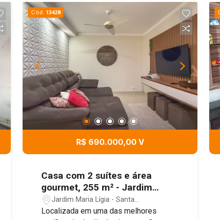
Estrada dos Costas e Avenida
Cód.
13428
Visconde do Rio Claro.
R$ 690.000,00 V
Casa com 2 suítes e área
gourmet, 255 m² - Jardim
Luciana, Santa Gertrudes/SP
Jardim Maria Lígia - Santa
Gertrudes/SP
Localizada em uma das melhores