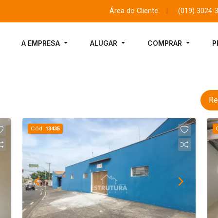
Área do Cliente
|
(019) 3024-
A EMPRESA
ALUGAR
COMPRAR
P
Re
Cód.
13435