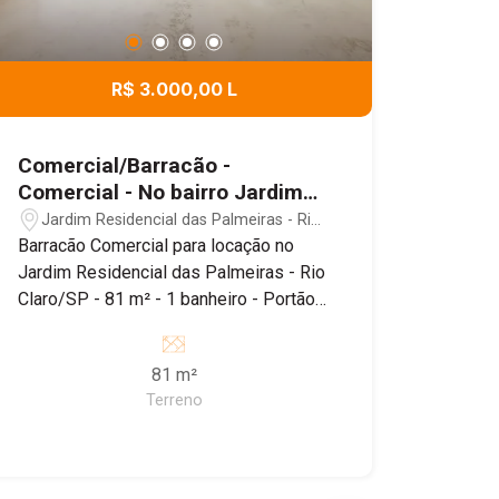
R$ 3.000,00 L
Comercial/Barracão -
Comercial - No bairro Jardim
Residencial das Palmeiras
Jardim Residencial das Palmeiras - Rio
Claro/SP
Barracão Comercial para locação no
Jardim Residencial das Palmeiras - Rio
Claro/SP - 81 m² - 1 banheiro - Portão
de correr Barracão localizado no bairro
Jardim Residencial das Palmeiras,
81 m²
sendo próximo ao Supermercado
Terreno
Tropical, Padaria Estrela de Ouro e
Farmácia Droga Raia, além de fácil
acesso à Estrada dos Costas e Avenida
Visconde do Rio Claro.