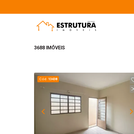
3688 IMÓVEIS
Cód.
13438