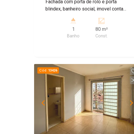
Fachada com porta de rolo e porta
blindex, banheiro social, imovel conta
com 3 salas espaçosas.
1
80 m²
Banho
Const.
Cód.
13426