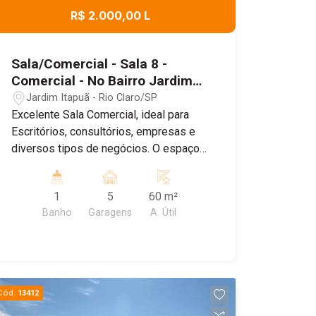
R$ 2.000,00 L
Sala/Comercial - Sala 8 -
Comercial - No Bairro Jardim
Itapuã
Jardim Itapuã - Rio Claro/SP
Excelente Sala Comercial, ideal para
Escritórios, consultórios, empresas e
diversos tipos de negócios. O espaço
conta com um ambiente amplo e bem
distribuído , banheiro Privativo, ar
1
5
60 m²
condicionado, proporcionando mais
Banho
Garagens
A. Útil
conforto para o dia dia , e Sistema de
energia solar, garantindo maior
economia e sustentabilidade. Agende
uma visita!
Cód.
13412