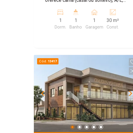
oferece cama (casal ou solteiro), A/E,
geladeira, W.C individual. Máquina de
lavar comunitária e garagem para carro,
1
1
1
30 m²
agua e IPTU incluso. Energia a parte.
Dorm.
Banho
Garagem
Const.
Cód.
13417