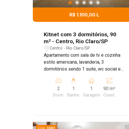
R$ 1.100,00 L
Kitnet com 3 dormitórios, 90
m² - Centro, Rio Claro/SP
Centro - Rio Claro/SP
Apartamento com sala de tv e cozinha
estilo americana, lavanderia, 3
dormitórios sendo 1 suite, wc social e
1 vaga de garagem. Incluso água.
2
1
1
90 m²
Dorm.
Banho
Garagem
Const.
Cód.
13421