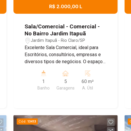
R$ 2.000,00 L
Sala/Comercial - Comercial -
No Bairro Jardim Itapuã
Jardim Itapuã - Rio Claro/SP
Excelente Sala Comercial, ideal para
Escritórios, consultórios, empresas e
diversos tipos de negócios. O espaço
conta com um ambiente amplo e bem
distribuído , banheiro Privativo, ar
1
5
60 m²
condicionado, proporcionando mais
Banho
Garagens
A. Útil
conforto para o dia dia , e Sistema de
energia solar, garantindo maior
economia e sustentabilidade. Agende
uma visita!
Cód.
13413