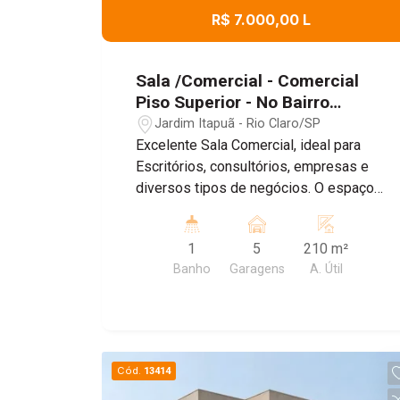
R$ 7.000,00 L
Sala /Comercial - Comercial
Piso Superior - No Bairro
Jardim Itapuã
Jardim Itapuã - Rio Claro/SP
Excelente Sala Comercial, ideal para
Escritórios, consultórios, empresas e
diversos tipos de negócios. O espaço
conta com um ambiente amplo e bem
distribuído , banheiro Privativo, ar
1
5
210 m²
condicionado, proporcionando mais
Banho
Garagens
A. Útil
conforto para o dia dia , e Sistema de
energia solar, garantindo maior
economia e sustentabilidade. Agende
uma visita!
Cód.
13414