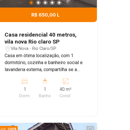
Venha conhecer de perto esta
excelente oportunidade!
R$ 650,00 L
Casa residencial 40 metros,
vila nova Rio claro SP
Vila Nova - Rio Claro/SP
Casa em ótima localização, com 1
dormitório, cozinha e banheiro social e
lavanderia externa, compartilha se a
entrada. Garagem para moto e bike
1
1
40 m²
Dorm.
Banho
Const.
Cód.
13418