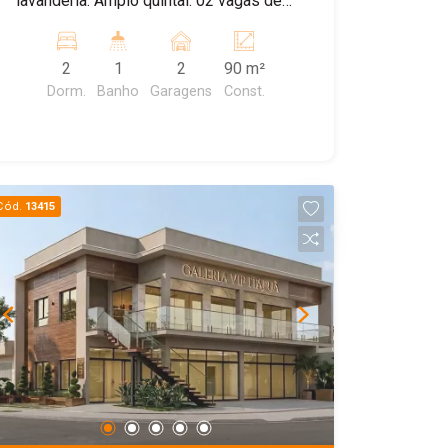
lavanderia. Amplo quintal. 02 vagas de
garagem descobertas
2
1
2
90 m²
Dorm.
Banho
Garagens
Const.
Cód.
13415