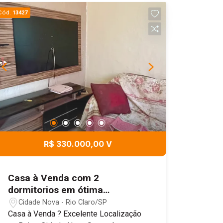
Cód.
13427
R$ 330.000,00 V
Casa à Venda com 2
dormitorios em ótima
localização no bairro Cidade
Cidade Nova - Rio Claro/SP
Nova, em Rio Claro
Casa à Venda ? Excelente Localização