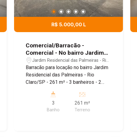
R$ 5.000,00 L
Comercial/Barracão -
Comercial - No bairro Jardim
Residencial das Palmeiras
Jardim Residencial das Palmeiras - Rio
Claro/SP
Barracão para locação no bairro Jardim
Residencial das Palmeiras - Rio
Claro/SP - 261 m² - 3 banheiros - 2
copas - 2 salas - 3 portões de acesso
à rua - Piso térreo e superior Imóvel de
3
261 m²
260m², conta com depósito, piso térreo
Banho
Terreno
e piso superior, sendo localizado
próximo ao Supermercado Tropical,
Padaria Estrela de Ouro e Farmácia
Droga Raia, além de fácil acesso à