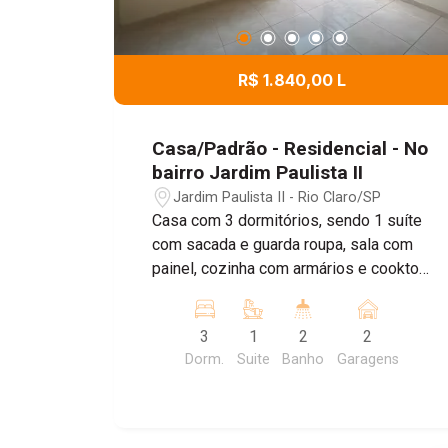
R$ 1.840,00 L
Casa/Padrão - Residencial - No
bairro Jardim Paulista II
Jardim Paulista II - Rio Claro/SP
Casa com 3 dormitórios, sendo 1 suíte
com sacada e guarda roupa, sala com
painel, cozinha com armários e cooktop,
lavanderia coberta, quintal com
churrasqueira, garagem coberta
3
1
2
2
Dorm.
Suite
Banho
Garagens