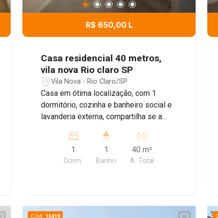
diversos diferenciais que proporcionam
mais conforto, economia e segurança: -
R$ 650,00 L
Acabamento em porcelanato; - Sistema
de energia solar; - Ar-condicionado; -
Sistema de monitoramento; - Cerca
Casa residencial 40 metros,
elétrica. Agende uma visita e conheça
vila nova Rio claro SP
todos os detalhes deste imóvel.
Vila Nova - Rio Claro/SP
Casa em ótima localização, com 1
dormitório, cozinha e banheiro social e
lavanderia externa, compartilha se a
entrada. Garagem para moto e bike
1
1
40 m²
Dorm.
Banho
A. Total
Cód.
13419