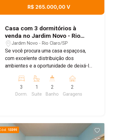
R$ 265.000,00 V
Casa com 3 dormitórios à
venda no Jardim Novo - Rio
Claro/SP
Jardim Novo - Rio Claro/SP
Se você procura uma casa espaçosa,
com excelente distribuição dos
ambientes e a oportunidade de deixá-la
do seu jeito, esta pode ser a opção
ideal. O imóvel conta com garagem para
3
1
2
2
2 carros, sala, cozinha, 2 dormitórios e
Dorm.
Suite
Banho
Garagens
banheiro social no piso térreo. No piso
superior, possui uma suíte com varanda,
oferecendo mais privacidade e
conforto. Nos fundos, há um quintal
com espaço para criar uma área
Cód.
13391
gourmet ou de lazer para a família, além