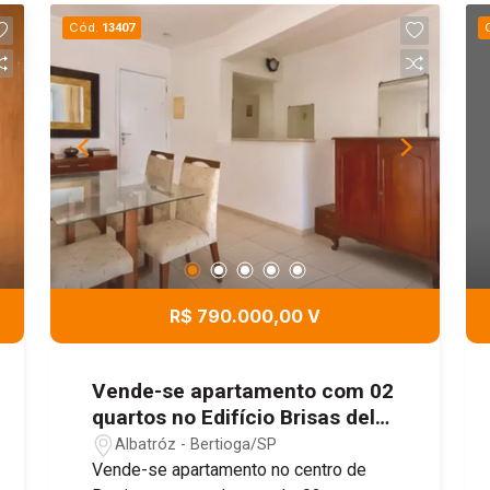
para consultório clínico e diversas
Cód.
13407
atividades comerciais.
R$ 790.000,00 V
Vende-se apartamento com 02
quartos no Edifício Brisas del
Mar, 78 m² - Parque Estoril,
Albatróz - Bertioga/SP
Bertioga, /SP
Vende-se apartamento no centro de