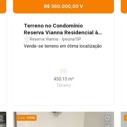
R$ 360.000,00 V
Terreno no Condomínio
Reserva Vianna Residencial à
venda, 450,13 m² - Ipeúna/SP
Reserva Vianna - Ipeúna/SP
Vende-se terreno em ótima localização
450.13 m²
Terreno
Cód.
13392