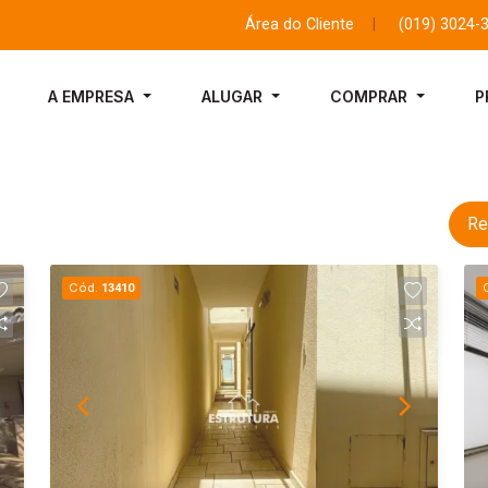
Área do Cliente
|
(019) 3024-
A EMPRESA
ALUGAR
COMPRAR
P
Re
Cód.
13410