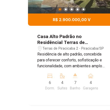
R$ 2.900.000,00 V
Casa Alto Padrão no
Residêncial Terras de
Piracicaba II com 6 Domitórios
Terras de Piracicaba 2 - Piracicaba/SP
sendo 4 Suítes, 674,55m² -
Residência de alto padrão, concebida
Piracicaba/SP
para oferecer conforto, sofisticação e
funcionalidade, com ambientes amplos,
integrados e acabamentos de elevado
padrão. No pavimento térreo, o hall de
6
4
7
4
entrada em mármore conduz às
Dorm.
Suítes
Banho
Garagens
elegantes salas de estar, jantar e TV,
complementadas por adega, escritório,
lavabo, sala para academia e um
charmoso American Bar. A cozinha,