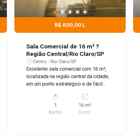
R$ 600,00 L
Sala Comercial de 16 m² ?
Região Central/Rio Claro/SP
Centro - Rio Claro/SP
Excelente sala comercial com 16 m²,
localizada na região central da cidade,
em um ponto estratégico e de fácil
acesso. O espaço é ideal para
consultórios, clínicas, escritórios ou
1
16 m²
profissionais liberais, oferecendo um
Banho
Const.
ambiente funcional e bem localizado.
Destaques do imóvel: * 16 m² de área; *
Banheiro privativo; * Excelente
localização na região central; * Ideal