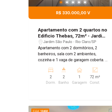
R$ 330.000,00 V
Apartamento com 2 quartos no
Edificio Thebas, 72m² - Jardim
Sao Paulo , Rio Claro/SP
Jardim São Paulo - Rio Claro/SP
Apartamento com 2 dormitórios, 2
banheiros, sala com 2 ambientes,
cozinha e 1 vaga de garagem coberta. O
imóvel oferece uma distribuição prática
dos ambientes, proporcionando
2
2
1
72 m²
conforto e funcionalidade para o dia a
Dorm.
Banho
Garagem
Const.
dia.
Cód.
13402