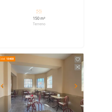
150 m²
Terreno
Cód.
13403