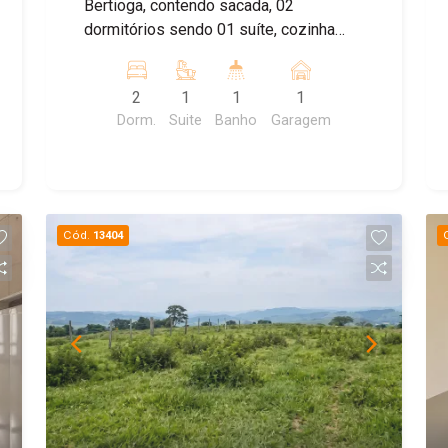
Bertioga, contendo sacada, 02
dormitórios sendo 01 suíte, cozinha
americada, despensa, área de serviço,
01 vaga descoberta, semi imobiliado e
2
1
1
1
vista livre para o mar
Dorm.
Suite
Banho
Garagem
Cód.
13404