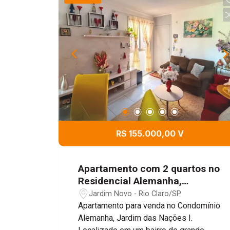
R$ 155.000,00 V
Apartamento com 2 quartos no
Residencial Alemanha,
47,45m² - Jardim Novo, Rio
Jardim Novo - Rio Claro/SP
Claro/SP
Apartamento para venda no Condomínio
Alemanha, Jardim das Nações I.