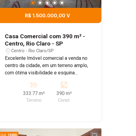
R$ 1.500.000,00 V
Casa Comercial com 390 m² -
Centro, Rio Claro - SP
Centro - Rio Claro/SP
Excelente Imóvel comercial a venda no
centro da cidade, em um terreno amplo,
com ótima visibilidade e esquina
positiva. Imóvel conta com diversas
salas internas, banheiros e cômodos.
333.77 m²
390 m²
Terreno
Const.
Cód.
13400