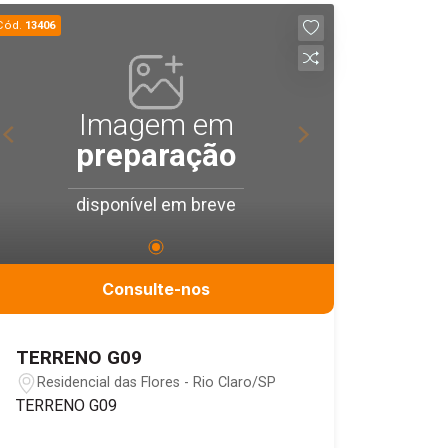
para consultório clínico e diversas
Cód.
13406
atividades comerciais.
Imagem em
preparação
disponível em breve
Consulte-nos
TERRENO G09
Residencial das Flores - Rio Claro/SP
TERRENO G09