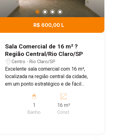
R$ 600,00 L
Sala Comercial de 16 m² ?
Região Central/Rio Claro/SP
Centro - Rio Claro/SP
Excelente sala comercial com 16 m²,
localizada na região central da cidade,
em um ponto estratégico e de fácil
acesso. O espaço é ideal para
consultórios, clínicas, escritórios ou
1
16 m²
profissionais liberais, oferecendo um
Banho
Const.
ambiente funcional e bem localizado.
Destaques do imóvel: * 16 m² de área; *
Banheiro privativo; * Excelente
localização na região central; * Ideal