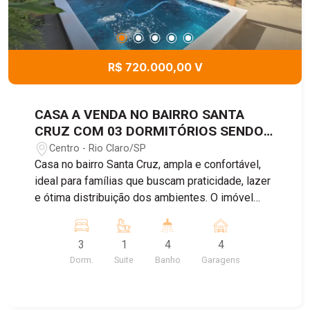
R$ 720.000,00 V
CASA A VENDA NO BAIRRO SANTA
CRUZ COM 03 DORMITÓRIOS SENDO
01 SUITE
Centro - Rio Claro/SP
Casa no bairro Santa Cruz, ampla e confortável,
ideal para famílias que buscam praticidade, lazer
e ótima distribuição dos ambientes. O imóvel
possui 03 dormitórios, sendo 01 suíte, todos
com armários embutidos, sala de estar integrada
3
1
4
4
à sala de jantar, banheiro social, cozinha funcional,
Dorm.
Suite
Banho
Garagens
quarto de despejo, banheiro de serviço, além de
uma área externa completa com piscina e edícula
equipada com cozinha e banheiro externo. A