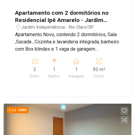
Apartamento com 2 dormitórios no
Residencial Ipê Amarelo - Jardim
Independência - Rio Claro/SP
Jardim Independência - Rio Claro/SP
Apartamento Novo, contendo 2 dormitórios, Sala
,Sacada , Cozinha e lavanderia integrada, banheiro
com Box blindex e 1 vaga de garagem
Descoberta. Condomínio oferece , Portaria 24
horas, Piscinas, Área Gourmet , Salão de festa,
2
1
1
93 m²
Área Pet , Área de Lava Carro, playground e
Dorm.
Banho
Garagem
Const.
Mercadinho 24horas
Cód.
12961