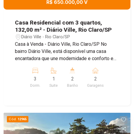
R$ 650.000,00 V
Casa Residencial com 3 quartos,
132,00 m² - Diário Ville, Rio Claro/SP
Diário Ville - Rio Claro/SP
Casa à Venda - Diário Ville, Rio Claro/SP No
bairro Diário Ville, está disponível uma casa
encantadora que une modernidade e conforto em
cada detalhe. O imóvel conta com garagem para
dois carros e uma sala integrada à cozinha em
3
1
2
2
conceito aberto, criando um ambiente amplo e
Dorm.
Suite
Banho
Garagens
acolhedor para reunir a família e os amigos. São
três quartos bem distribuídos, sendo uma suíte
aconchegante para garantir privacidade e
comodidade, além de um banheiro social prático
e funcional. Essa casa foi pensada para quem
Cód.
12965
busca praticidade sem abrir mão da elegância,
em uma localização tranquila e valorizada da