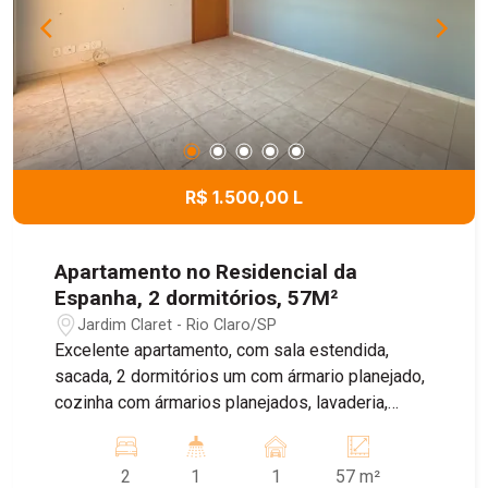
R$ 1.500,00 L
Apartamento no Residencial da
Espanha, 2 dormitórios, 57M²
Jardim Claret - Rio Claro/SP
Excelente apartamento, com sala estendida,
sacada, 2 dormitórios um com ármario planejado,
cozinha com ármarios planejados, lavaderia,
banheiro com box e gabinete e 2 vagas de
garagem. Área de lazer completa Piscina,
2
1
1
57 m²
churrasqueira, espaço para festa e palyground.