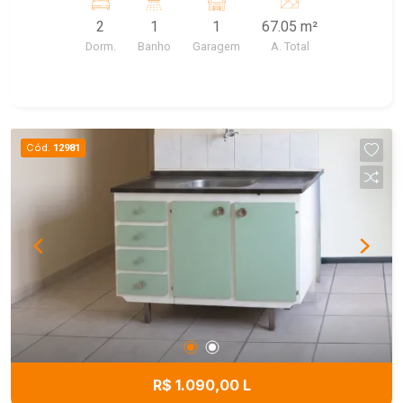
2
1
1
67.05 m²
Dorm.
Banho
Garagem
A. Total
Cód.
12981
R$ 1.090,00 L