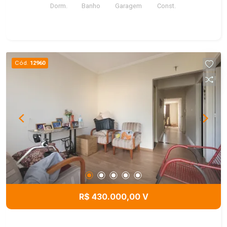
Dorm.
Banho
Garagem
Const.
Portaria 24hrs.
Cód.
12960
R$ 430.000,00 V