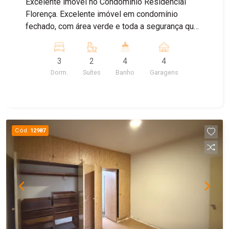
Excelente imóvel no Condomínio Residencial
Florença. Excelente imóvel em condomínio
fechado, com área verde e toda a segurança que
um condomínio oferece. O imóvel conta com 3
dormitórios, sendo 1 reversível, além de 2 suítes.
3
2
4
4
Área externa com churrasqueira e vagas
Dorm.
Suítes
Banho
Garagens
cobertas. Agende já a sua visita!
Cód.
12987