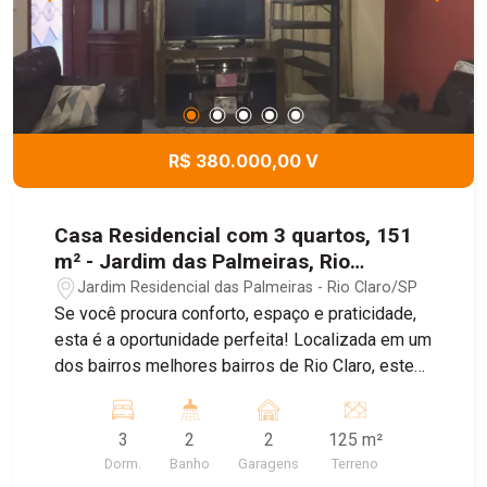
R$ 380.000,00 V
Casa Residencial com 3 quartos, 151
m² - Jardim das Palmeiras, Rio
Claro/SP
Jardim Residencial das Palmeiras - Rio Claro/SP
Se você procura conforto, espaço e praticidade,
esta é a oportunidade perfeita! Localizada em um
dos bairros melhores bairros de Rio Claro, este
sobrado oferece excelente estrutura para sua
família. Características do Imóvel: 3 quartos bem
3
2
2
125 m²
distribuídos 2 banheiros modernos Garagem para
Dorm.
Banho
Garagens
Terreno
2 carros Distribuição dos Ambientes: Piso térreo: