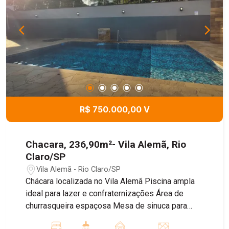
cidade. Uma oportunidade perfeita para
transformar em lar e viver momentos
inesquecíveis. Agende já sua visita e venha
conhecer de perto essa oportunidade única no
Diário Ville!
R$ 750.000,00 V
Chacara, 236,90m²- Vila Alemã, Rio
Claro/SP
Vila Alemã - Rio Claro/SP
Chácara localizada no Vila Alemã Piscina ampla
ideal para lazer e confraternizações Área de
churrasqueira espaçosa Mesa de sinuca para
momentos de diversão Sala confortável para