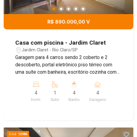
R$ 890.000,00 V
Casa com piscina - Jardim Claret
Jardim Claret - Rio Claro/SP
Garagem para 4 carros sendo 2 coberto e 2
descoberto, portal eletrônico piso térreo com
uma suíte com banheira, escritório cozinha com
armários, copa, sala de estar, sala de jantar,
banheiro social e lavanderia . piso superior 3
4
1
4
4
dormitórios banheiro social, aos fundos piscina,
Dorm.
Suite
Banho
Garagens
area gourmet banheiro, sauna, quintal e um
pequeno salão
Cód.
12986