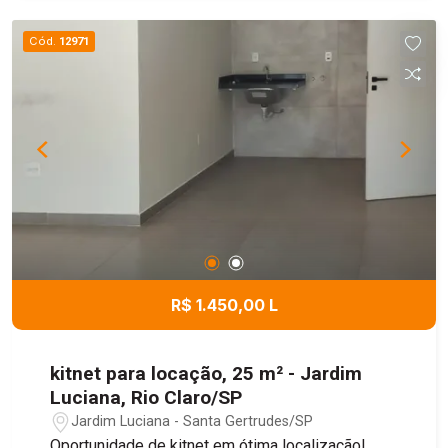
garagem oferece vagas para até 04
carros.Localizada no bairro Santa Cruz, em uma
Cód.
12971
região tranquila e com fácil acesso aos principais
comércios e serviços da cidade.
R$ 1.450,00 L
kitnet para locação, 25 m² - Jardim
Luciana, Rio Claro/SP
Jardim Luciana - Santa Gertrudes/SP
Oportunidade de kitnet em ótima localização!