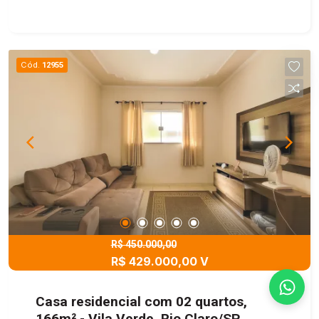
sala ampla, cozinha funcional, banheiro e 1 quarto
Piso superior: 2 quartos aconchegantes e 1
banheiro Área externa: nos fundos, uma cozinha
industrial ideal para quem gosta de cozinhar em
Cód.
12955
grande estilo Piso superior dos fundos:
lavanderia espaçosa, com potencial para se
transformar em uma área gourmet perfeita para
receber amigos e familiares Diferenciais:
Localização privilegiada no Jardim das Palmeiras
Espaços versáteis que podem ser adaptados
conforme sua necessidade Estrutura ideal para
quem busca conforto aliado a praticidade Entre
em contato e agende já sua visita para conhecer
este sobrado incrível em Rio Claro!
R$ 450.000,00
R$ 429.000,00 V
Casa residencial com 02 quartos,
166m² - Vila Verde, Rio Claro/SP