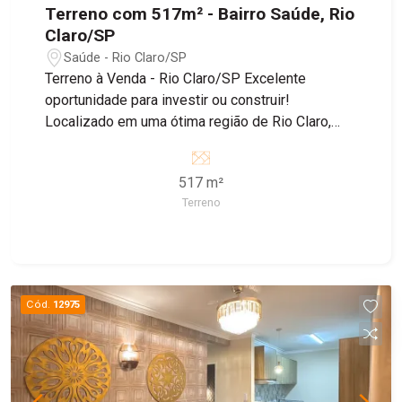
Terreno com 517m² - Bairro Saúde, Rio
Claro/SP
Saúde - Rio Claro/SP
Terreno à Venda - Rio Claro/SP Excelente
oportunidade para investir ou construir!
Localizado em uma ótima região de Rio Claro,
este terreno possui 517 m², oferecendo espaço
amplo e versátil para diferentes projetos. Com
517 m²
sua localização privilegiada, o terreno é ideal
Terreno
tanto para empreendimentos residenciais quanto
comerciais, permitindo que você realize desde a
construção da casa dos seus sonhos até imóveis
voltados para negócios. Seja para morar, investir
ou empreender, este terreno é a escolha certa
Cód.
12975
para quem busca valorização e praticidade.