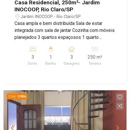
Casa Residencial, 250m²- Jardim
INOCOOP, Rio Claro/SP
Jardim INOCOOP - Rio Claro/SP
Casa ampla e bem distribuída Sala de estar
integrada com sala de jantar Cozinha com móveis
planejados 3 quartos espaçosos 1 quarto
adaptado para escritório Banheiro social Garagem
com capacidade para 3 carros Quintal nos fundos
3
1
3
250 m²
com ótimo espaço Imóvel ideal para famílias que
Dorm.
Banho
Garagens
Terreno
buscam conforto e praticidade Excelente
aproveitamento dos ambientes internos
Cód.
12956