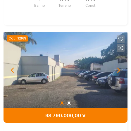
Banho
Terreno
Const.
Cód.
12978
R$ 790.000,00 V