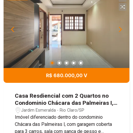
R$ 680.000,00 V
Casa Resdiencial com 2 Quartos no
Condominio Chácara das Palmeiras I,
192m² - Jardim Esmeralda, Rio
Jardim Esmeralda - Rio Claro/SP
Claro/SP
Imóvel diferenciado dentro do condominio
Chácara das Palmeiras l, com garagem coberta
para 3 carros, sala com sanca de gesso e