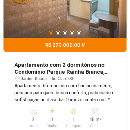
R$ 270.000,00 V
Apartamento com 2 dormitórios no
Condomínio Parque Rainha Bianca,
48m² - Jardim Itapuã, Rio Claro/SP
Jardim Itapuã - Rio Claro/SP
Apartamento diferenciado com fino acabamento,
pensado para quem busca conforto, praticidade e
sofisticação no dia a dia. O imóvel conta com: *
Sala ampla para dois ambientes * Cozinha
planejada com armários, fogão e coifa * 2
2
1
1
48 m²
dormitórios aconchegantes * Banheiro social * 1
Dorm.
Banho
Garagem
Const.
vaga de garagem Um apartamento moderno,