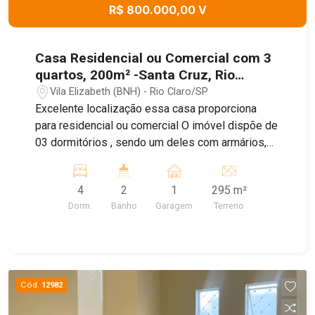
R$ 800.000,00 V
Casa Residencial ou Comercial com 3
quartos, 200m² -Santa Cruz, Rio
Claro/SP
Vila Elizabeth (BNH) - Rio Claro/SP
Excelente localização essa casa proporciona
para residencial ou comercial O imóvel dispõe de
03 dormitórios , sendo um deles com armários,
sala de estar, cozinha com armários, 01 banheiro
social com banheira e 01 vaga de garagem. Nos
4
2
1
295 m²
fundos, conta com edícula, 01 dormitório, 01
Dorm.
Banho
Garagem
Terreno
banheiro sendo essa mesma uma suíte, área
gourmet e quintal, oferecendo um excelente
espaço para lazer, convivência ou adaptações
conforme sua necessidade. A casa é todo
construída com tijolo e tem base para ser
Cód.
12982
sobrado. Gás encanado. Imóvel com ótima
distribuição dos ambientes, boa metragem e