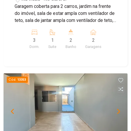
Garagem coberta para 2 carros, jardim na frente
do imóvel, sala de estar ampla com ventilador de
teto, sala de jantar ampla com ventilador de teto,
cozinha, banheiro social, 3 dormitórios com
armários embutido e um sendo suíte, Lavanderia
3
1
2
2
coberta, pequeno quintal, quarto de despejo
Dorm.
Suite
Banho
Garagens
amplo e banheiro aos fundos. Aquecedor a gás
que aquece o banheiro social e as torneiras da
suíte
Cód.
13353