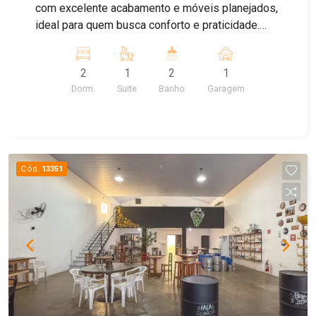
com excelente acabamento e móveis planejados,
ideal para quem busca conforto e praticidade.
Possui 2 dormitórios, sendo 1 suíte, sala de
estar e jantar integradas, cozinha equipada com
2
1
2
1
cooktop e forno embutido, área de serviço e uma
Dorm.
Suite
Banho
Garagem
sacada. O apartamento conta com móveis
planejados em diversos ambientes,
permanecendo também as luminárias, lustres,
depurador de ar e demais itens fixos. Os
banheiros já possuem box instalados,
Cód.
13351
proporcionando ainda mais comodidade para o
novo proprietário. Uma excelente oportunidade
para quem deseja adquirir um imóvel completo e
pronto para morar.