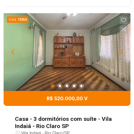
Ideal para escritórios, consultórios e diversos
tipos de atividades profissionais. Agende sua
visita e conheça este excelente imóvel!
Cód.
13354
R$ 520.000,00 V
Casa - 3 dormitórios com suíte - Vila
Indaiá - Rio Claro SP
Vila Indaiá - Rio Claro/SP