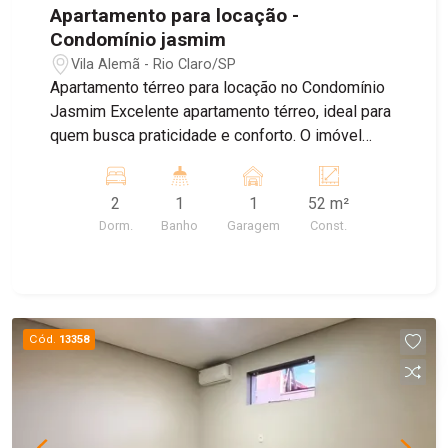
Apartamento para locação -
Condomínio jasmim
Vila Alemã - Rio Claro/SP
Apartamento térreo para locação no Condomínio
Jasmim Excelente apartamento térreo, ideal para
quem busca praticidade e conforto. O imóvel
conta com 2 dormitórios, sendo um deles com
armários planejados, banheiro com gabinete
2
1
1
52 m²
planejado e box de vidro, sala de estar com
Dorm.
Banho
Garagem
Const.
painel para TV e cozinha totalmente planejada,
oferecendo mais funcionalidade e
aproveitamento dos espaços. Uma ótima opção
para quem deseja morar em um condomínio
tranquilo, com um ambiente moderno e bem
Cód.
13358
distribuído.