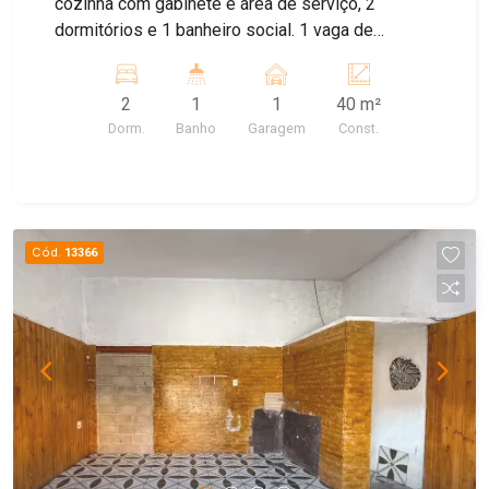
cozinha com gabinete e área de serviço, 2
dormitórios e 1 banheiro social. 1 vaga de
garagem coberta em frente ao bloco. Agende sua
visita!
2
1
1
40 m²
Dorm.
Banho
Garagem
Const.
Cód.
13366