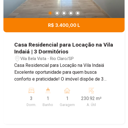
R$ 3.400,00 L
Casa Residencial para Locação na Vila
Indaiá | 3 Dormitórios
Vila Bela Vista - Rio Claro/SP
Casa Residencial para Locação na Vila Indaiá
Excelente oportunidade para quem busca
conforto e praticidade! O imóvel dispõe de 3
dormitórios, sala, cozinha, banheiro e área de
serviço, com ambientes bem distribuídos para
3
1
1
230.92 m²
proporcionar mais comodidade no dia a dia.
Dorm.
Banho
Garagem
A. Útil
Como diferencial, a casa será entregue com
geladeira e micro-ondas novos, oferecendo ainda
mais praticidade aos futuros moradores. Além
disso, o imóvel conta com sistema de interfone,