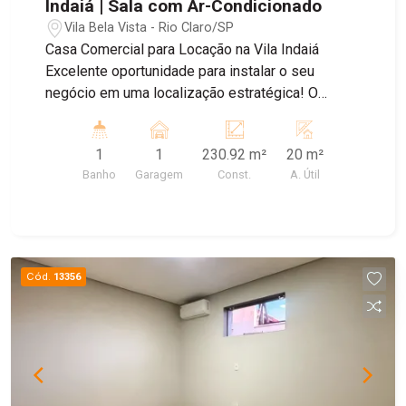
Indaiá | Sala com Ar-Condicionado
Vila Bela Vista - Rio Claro/SP
Casa Comercial para Locação na Vila Indaiá
Excelente oportunidade para instalar o seu
negócio em uma localização estratégica! O
imóvel conta com 1 sala equipada com ar-
condicionado, proporcionando um ambiente
1
1
230.92 m²
20 m²
confortável para atendimento e trabalho. Dispõe
Banho
Garagem
Const.
A. Útil
ainda de cozinha, banheiro e área de serviço,
oferecendo praticidade para a rotina comercial.
Ideal para escritórios, consultórios e diversos
tipos de atividades profissionais. Agende sua
visita e conheça este excelente imóvel!
Cód.
13356