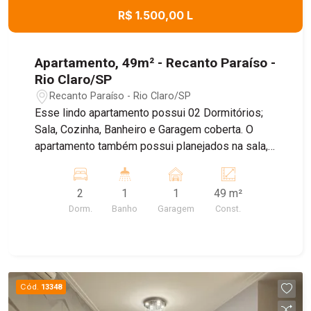
R$ 1.500,00 L
Apartamento, 49m² - Recanto Paraíso -
Rio Claro/SP
Recanto Paraíso - Rio Claro/SP
Esse lindo apartamento possui 02 Dormitórios;
Sala, Cozinha, Banheiro e Garagem coberta. O
apartamento também possui planejados na sala,
cozinha e banheiro; piso todo em porcelanato.
Todo reformado, recentemente. No quarto
2
1
1
49 m²
planejado, possui cabeceira até o teto, 02 mesas
Dorm.
Banho
Garagem
Const.
de cabeceira, com espelhos nas 02 laterais até o
teto e cortina.
Cód.
13348