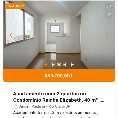
Cód.
13367
R$ 1.200,00 L
Apartamento com 2 quartos no
Condomínio Rainha Elizabeth, 40 m² -
Jardim Paulista, Rio Claro/SP.
Jardim Paulista - Rio Claro/SP
Apartamento térreo. Com sala dois ambientes,