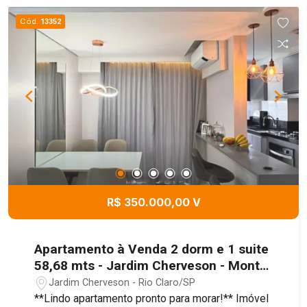
proporcionando mais segurança e comodidade.
Cód.
13352
Agende sua visita e venha conhecer este imóvel!
R$ 350.000,00 V
Apartamento à Venda 2 dorm e 1 suite
58,68 mts - Jardim Cherveson - Monte
Verde Residencial
Jardim Cherveson - Rio Claro/SP
**Lindo apartamento pronto para morar!** Imóvel