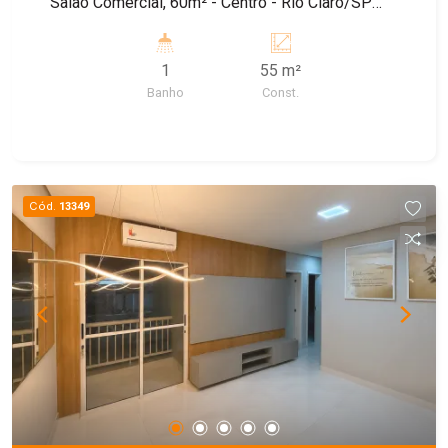
Salão Comercial, 60m² - Centro - Rio Claro/SP
Salão Comercial, 60m² - Centro - Rio Claro/SP
Salão Comercial, 60m² - Centro - Rio Claro/SP
1
55 m²
Banho
Const.
Cód.
13349