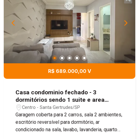
R$ 689.000,00 V
Casa condominio fechado - 3
dormitórios sendo 1 suite e area
gourmet- Santa Gertrudes - SP
Centro - Santa Gertrudes/SP
Garagem coberta para 2 carros, sala 2 ambientes,
escritório reversível para dormitório, ar
condicionado na sala, lavabo, lavanderia, quarto
de despensa, área gourmet com cozinha, no piso