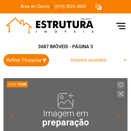
Área do Cliente
|
(019) 3024-3000
3687 IMÓVEIS - PÁGINA 3
Refinar Pesquisa
Cód.
13368
Imagem em
preparação