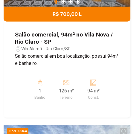
R$ 700,00 L
Salão comercial, 94m² no Vila Nova /
Rio Claro - SP
Vila Alemã - Rio Claro/SP
Salão comercial em boa localização, possui 94m²
e banheiro.
1
126 m²
94 m²
Banho
Terreno
Const.
Cód.
13364