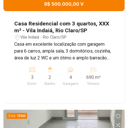
R$ 500.000,00 V
Casa Residencial com 3 quartos, XXX
m² - Vila Indaiá, Rio Claro/SP
Vila Indaiá - Rio Claro/SP
Casa em excelente localização com garagem
para 6 carros, ampla sala, 3 dormitórios, cozinha,
área de luz 2 WC e um ótimo e amplo barracão
nos fundos do imóvel, quintal com arvores
frutiferas. EXCELENTE LOCALIZAÇÃO PARA
3
2
4
690 m²
KITNETS
Dorm.
Banho
Garagens
Terreno
Cód.
13362