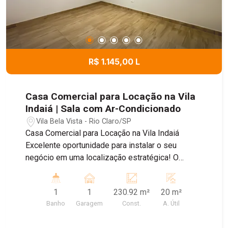
R$ 1.145,00 L
Casa Comercial para Locação na Vila
Indaiá | Sala com Ar-Condicionado
Vila Bela Vista - Rio Claro/SP
Casa Comercial para Locação na Vila Indaiá
Excelente oportunidade para instalar o seu
negócio em uma localização estratégica! O
imóvel conta com 1 sala equipada com ar-
condicionado, proporcionando um ambiente
1
1
230.92 m²
20 m²
confortável para atendimento e trabalho. Dispõe
Banho
Garagem
Const.
A. Útil
ainda de cozinha, banheiro e área de serviço,
oferecendo praticidade para a rotina comercial.