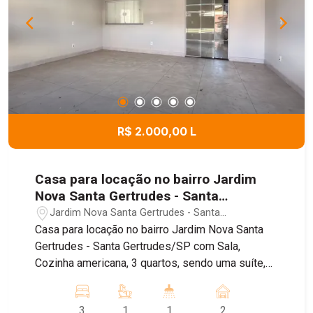
R$ 2.000,00 L
Casa para locação no bairro Jardim
Nova Santa Gertrudes - Santa
Gertrudes/SP
Jardim Nova Santa Gertrudes - Santa
Gertrudes/SP
Casa para locação no bairro Jardim Nova Santa
Gertrudes - Santa Gertrudes/SP com Sala,
Cozinha americana, 3 quartos, sendo uma suíte,
Banheiro Social, Lavanderia coberta, Garagem
para 2 carros com portão eletrônico. Casa recém
3
1
1
2