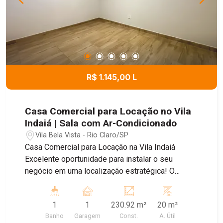
R$ 1.145,00 L
Casa Comercial para Locação no Vila
Indaiá | Sala com Ar-Condicionado
Vila Bela Vista - Rio Claro/SP
Casa Comercial para Locação na Vila Indaiá
Excelente oportunidade para instalar o seu
negócio em uma localização estratégica! O
imóvel conta com 1 sala equipada com ar-
condicionado, proporcionando um ambiente
1
1
230.92 m²
20 m²
confortável para atendimento e trabalho. Dispõe
Banho
Garagem
Const.
A. Útil
ainda de cozinha, banheiro e área de serviço,