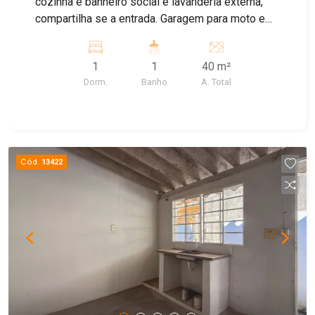
cozinha e banheiro social e lavanderia externa,
compartilha se a entrada. Garagem para moto e
bike
1
1
40 m²
Dorm.
Banho
A. Total
Cód.
13422