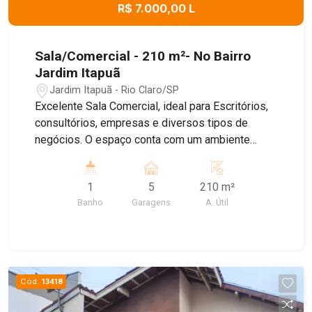
R$ 7.000,00 L
Sala/Comercial - 210 m²- No Bairro
Jardim Itapuã
Jardim Itapuã - Rio Claro/SP
Excelente Sala Comercial, ideal para Escritórios,
consultórios, empresas e diversos tipos de
negócios. O espaço conta com um ambiente
amplo e bem distribuído , banheiro Privativo, ar
condicionado, proporcionando mais conforto para
1
5
210 m²
o dia dia , e Sistema de energia solar, garantindo
Banho
Garagens
A. Útil
maior economia e sustentabilidade. Agende uma
visita!
Cód.
13418