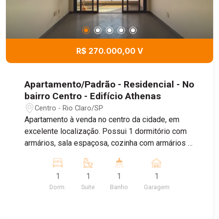
R$ 270.000,00 V
Apartamento/Padrão - Residencial - No
bairro Centro - Edifício Athenas
Centro - Rio Claro/SP
Apartamento à venda no centro da cidade, em
excelente localização. Possui 1 dormitório com
armários, sala espaçosa, cozinha com armários e
ótima distribuição dos ambientes. Ideal para
quem busca praticidade, conforto e fácil acesso
1
1
1
1
ao comércio e serviços. Agende sua visita!
Dorm.
Suite
Banho
Garagem