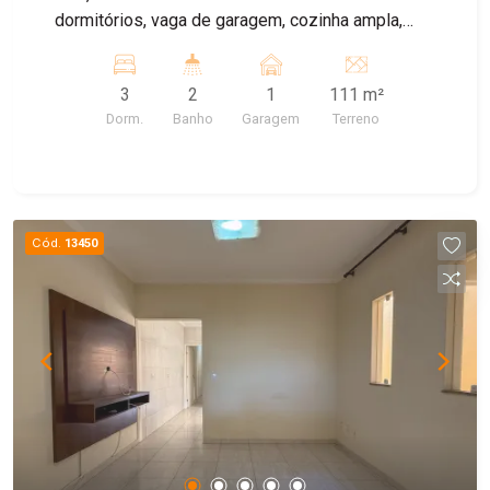
dormitórios, vaga de garagem, cozinha ampla,
quintal. ImóvelCasa à 5 minutos do metrô Cidade
Patriarca Localização excelente próximo a todo
3
2
1
111 m²
comércio, feira livre, escolas, posto de saúde.
Dorm.
Banho
Garagem
Terreno
Fácil acesso a Radial Leste.
Cód.
13450