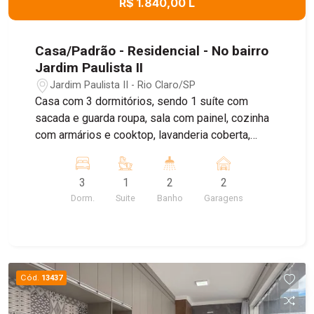
R$ 1.840,00 L
Casa/Padrão - Residencial - No bairro
Jardim Paulista II
Jardim Paulista II - Rio Claro/SP
Casa com 3 dormitórios, sendo 1 suíte com
sacada e guarda roupa, sala com painel, cozinha
com armários e cooktop, lavanderia coberta,
quintal com churrasqueira, garagem coberta
3
1
2
2
Dorm.
Suite
Banho
Garagens
Cód.
13437