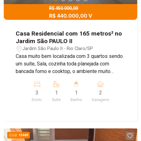
R$ 450.000,00
R$ 440.000,00 V
Casa Residencial com 165 metros² no
Jardim São PAULO II
Jardim São Paulo II - Rio Claro/SP
Casa muito bem localizada com 3 quartos sendo
um suíte, Sala, cozinha toda planejada com
bancada forno e cooktop, o ambiente muito
agradável. Garagem para 2 carros com Portão
eletrônico, e belo quintal uma parte coberta e
3
1
1
2
outra para um belo lazer. Cerca Elétrica. Parte
Dorm.
Suite
Banho
Garagens
elétrica muito bem feita.
Cód.
13449