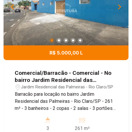
R$ 5.000,00 L
Comercial/Barracão - Comercial - No
bairro Jardim Residencial das
Palmeiras
Jardim Residencial das Palmeiras - Rio Claro/SP
Barracão para locação no bairro Jardim
Residencial das Palmeiras - Rio Claro/SP - 261
m² - 3 banheiros - 2 copas - 2 salas - 3 portões
de acesso à rua - Piso térreo e superior Imóvel
de 260m², conta com depósito, piso térreo e piso
3
261 m²
superior, sendo localizado próximo ao