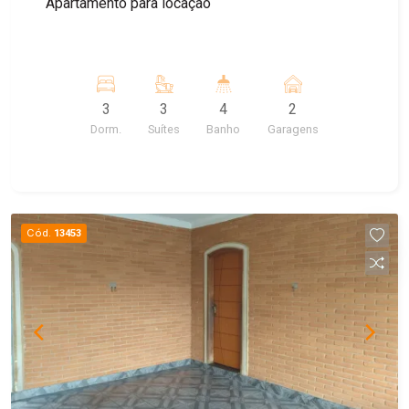
Apartamento para locação
3
3
4
2
Dorm.
Suítes
Banho
Garagens
Cód.
13453