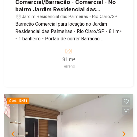
Comercial/Barracão - Comercial - No
bairro Jardim Residencial das
Palmeiras
Jardim Residencial das Palmeiras - Rio Claro/SP
Barracão Comercial para locação no Jardim
Residencial das Palmeiras - Rio Claro/SP - 81 m²
- 1 banheiro - Portão de correr Barracão
localizado no bairro Jardim Residencial das
Palmeiras, sendo próximo ao Supermercado
81 m²
Tropical, Padaria Estrela de Ouro e Farmácia
Terreno
Droga Raia, além de fácil acesso à Estrada dos
Costas e Avenida Visconde do Rio Claro.
Cód.
13431