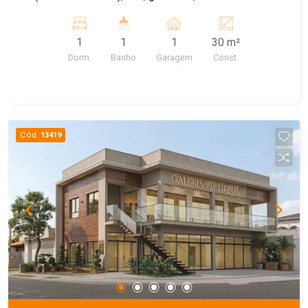
Máquina de lavar comunitária e garagem para
carro, agua e IPTU incluso. Energia a parte.
1
1
1
30 m²
Dorm.
Banho
Garagem
Const.
Cód.
13419