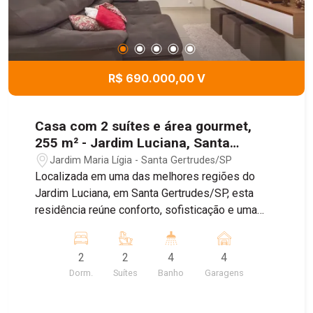
R$ 690.000,00 V
Casa com 2 suítes e área gourmet,
255 m² - Jardim Luciana, Santa
Gertrudes/SP
Jardim Maria Lígia - Santa Gertrudes/SP
Localizada em uma das melhores regiões do
Jardim Luciana, em Santa Gertrudes/SP, esta
residência reúne conforto, sofisticação e uma
estrutura completa para quem busca qualidade
de vida. O imóvel foi projetado com acabamentos
2
2
4
4
de excelente padrão, oferecendo ambientes
Dorm.
Suítes
Banho
Garagens
amplos, funcionais e prontos para receber sua
família. Entre os principais destaques estão: - 2
suítes espaçosas sendo uma com closet; -