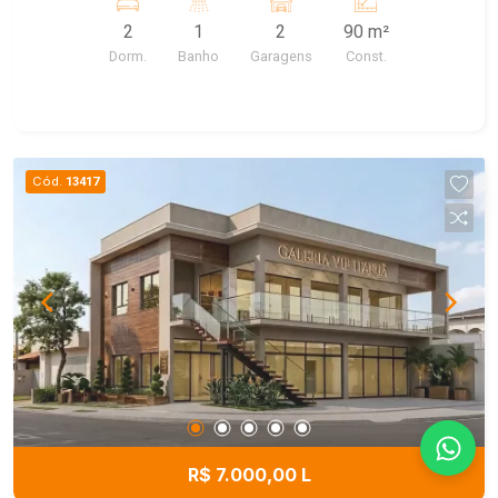
2
1
2
90 m²
Dorm.
Banho
Garagens
Const.
Cód.
13417
R$ 7.000,00 L