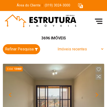
Área do Cliente
|
(019) 3024-3000
3696 IMÓVEIS
Refinar Pesquisa
Cód.
13460