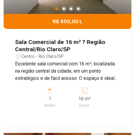
R$ 600,00 L
Sala Comercial de 16 m² ? Região
Central/Rio Claro/SP
Centro - Rio Claro/SP
Excelente sala comercial com 16 m², localizada
na região central da cidade, em um ponto
estratégico e de fácil acesso. O espaço é ideal
para consultórios, clínicas, escritórios ou
profissionais liberais, oferecendo um ambiente
1
16 m²
funcional e bem localizado. Destaques do imóvel:
Banho
Const.
* 16 m² de área; * Banheiro privativo; * Excelente
localização na região central; * Ideal para
consultório clínico e diversas atividades
comerciais.