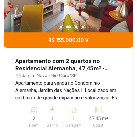
R$ 155.000,00 V
Apartamento com 2 quartos no
Residencial Alemanha, 47,45m² -
Jardim Novo, Rio Claro/SP
Jardim Novo - Rio Claro/SP
Apartamento para venda no Condomínio
Alemanha, Jardim das Nações I. Localizado em
um bairro de grande expansão e valorização. Este
apartamento no 1º andar conta com sala para
dois ambientes, cozinha com armários integrada
2
1
1
47.45 m²
à área de serviço, 2 dormitórios, sendo um deles
Dorm.
Banho
Garagem
Const.
com vista livre, além de banheiro social com box.
O condomínio oferece 1 vaga de garagem