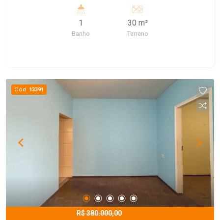
1
30 m²
Banho
Terreno
Cód.
13391
R$ 380.000,00