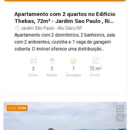
Apartamento com 2 quartos no Edificio
Thebas, 72m² - Jardim Sao Paulo , Rio
Claro/SP
Jardim São Paulo - Rio Claro/SP
Apartamento com 2 dormitórios, 2 banheiros, sala
com 2 ambientes, cozinha e 1 vaga de garagem
coberta. O imóvel oferece uma distribuição
prática dos ambientes, proporcionando conforto
e funcionalidade para o dia a dia.
2
2
1
72 m²
Dorm.
Banho
Garagem
Const.
Cód.
13404