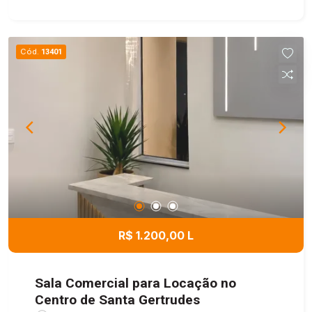
rotativa, playground e um agradável salão de
festas com piscina, proporcionando mais
comodidade e lazer para toda a família. Aceita
Cód.
13401
financiamento. Uma excelente oportunidade para
quem busca morar em uma região em constante
desenvolvimento, com fácil acesso aos
principais pontos da cidade.
R$ 1.200,00 L
Sala Comercial para Locação no
Centro de Santa Gertrudes