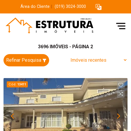
Área do Cliente
|
(019) 3024-3000
3696 IMÓVEIS - PÁGINA 2
Refinar Pesquisa
Cód.
13411