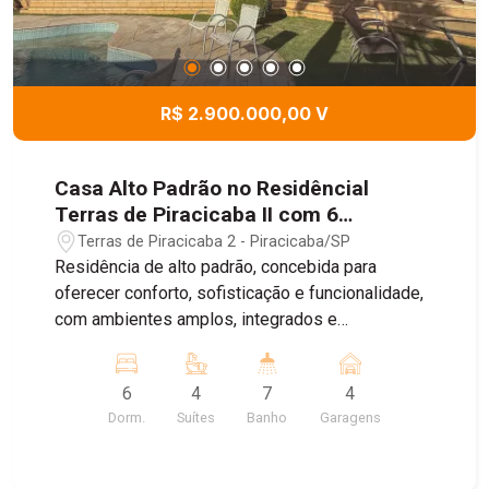
R$ 2.900.000,00 V
Casa Alto Padrão no Residêncial
Terras de Piracicaba II com 6
Domitórios sendo 4 Suítes, 674,55m² -
Terras de Piracicaba 2 - Piracicaba/SP
Piracicaba/SP
Residência de alto padrão, concebida para
oferecer conforto, sofisticação e funcionalidade,
com ambientes amplos, integrados e
acabamentos de elevado padrão. No pavimento
térreo, o hall de entrada em mármore conduz às
6
4
7
4
elegantes salas de estar, jantar e TV,
Dorm.
Suítes
Banho
Garagens
complementadas por adega, escritório, lavabo,
sala para academia e um charmoso American Bar.
A cozinha, equipada com armários planejados e