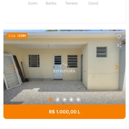
Dorm.
Banho
Terreno
Const.
para quem busca conforto e uma ótima
localização.
Cód.
13389
R$ 1.000,00 L