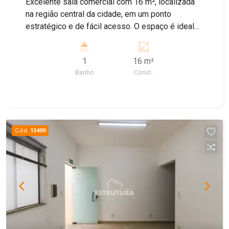
Excelente sala comercial com 16 m², localizada
proporcionando um ambiente de conforto e
na região central da cidade, em um ponto
exclusividade. Para visitas falar com um de
estratégico e de fácil acesso. O espaço é ideal
nossos corretores.
para consultórios, clínicas, escritórios ou
profissionais liberais, oferecendo um ambiente
1
16 m²
funcional e bem localizado. Destaques do imóvel:
Banho
Const.
* 16 m² de área; * Banheiro privativo; * Excelente
localização na região central; * Ideal para
consultório clínico e diversas atividades
comerciais.
Cód.
13409