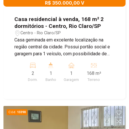
R$ 350.000,00 V
Casa residencial à venda, 168 m² 2
dormitórios - Centro, Rio Claro/SP
Centro - Rio Claro/SP
Casa geminada em excelente localização na
região central da cidade. Possui portão social e
garagem para 1 veículo, com possibilidade de
ampliação para acomodar mais 1 carro em
sistema de gaveta. O imóvel conta com entrada
2
1
1
168 m²
social, sala de estar, 2 dormitórios, cozinha e
Dorm.
Banho
Garagem
Terreno
banheiro social. Nos fundos, dispõe de amplo
quintal com área de serviço e um quarto de apoio,
proporcionando maior funcionalidade ao imóvel. A
residência possui forro em PVC em grande parte
de sua estrutura, contando ainda com laje em um
Cód.
13390
dos dormitórios e no banheiro social.