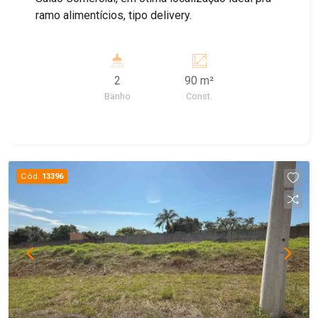
ramo alimentícios, tipo delivery.
2
90 m²
Banho
Const.
Cód.
13396