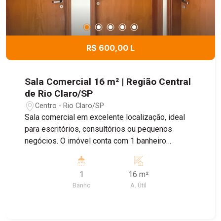
R$ 600,00 L
Sala Comercial 16 m² | Região Central
de Rio Claro/SP
Centro - Rio Claro/SP
Sala comercial em excelente localização, ideal
para escritórios, consultórios ou pequenos
negócios. O imóvel conta com 1 banheiro
privativo, proporcionando mais conforto e
praticidade para o dia a dia. Excelente
1
16 m²
oportunidade para quem busca um espaço
Banho
A. Útil
funcional em uma região de fácil acesso.