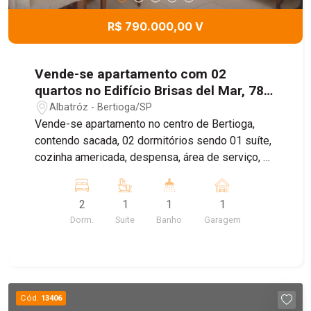
R$ 790.000,00 V
Vende-se apartamento com 02
quartos no Edifício Brisas del Mar, 78
m² - Parque Estoril, Bertioga, /SP
Albatróz - Bertioga/SP
Vende-se apartamento no centro de Bertioga,
contendo sacada, 02 dormitórios sendo 01 suíte,
cozinha americada, despensa, área de serviço, 01
vaga descoberta, semi imobiliado e vista livre
para o mar
2
1
1
1
Dorm.
Suite
Banho
Garagem
Cód.
13406