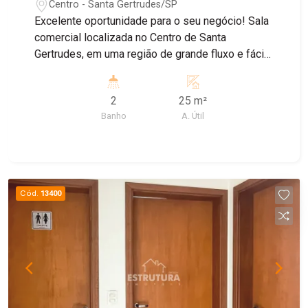
Centro - Santa Gertrudes/SP
Excelente oportunidade para o seu negócio! Sala
comercial localizada no Centro de Santa
Gertrudes, em uma região de grande fluxo e fácil
acesso. O imóvel conta com banheiro
compartilhado e sala de espera, proporcionando
2
25 m²
mais praticidade e conforto para clientes e
Banho
A. Útil
profissionais. Agende uma visita e conheça de
perto este espaço ideal para instalar sua
empresa!
Cód.
13400