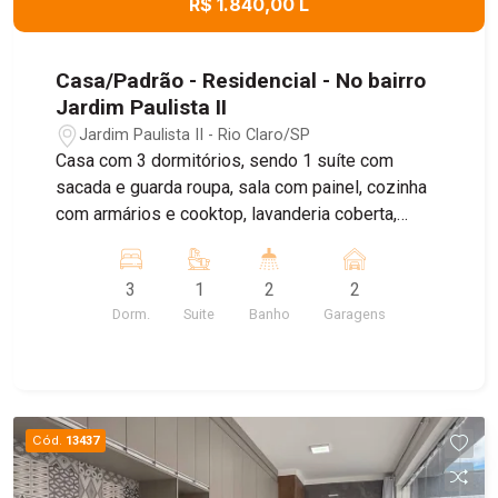
R$ 1.840,00 L
Casa/Padrão - Residencial - No bairro
Jardim Paulista II
Jardim Paulista II - Rio Claro/SP
Casa com 3 dormitórios, sendo 1 suíte com
sacada e guarda roupa, sala com painel, cozinha
com armários e cooktop, lavanderia coberta,
quintal com churrasqueira, garagem coberta
3
1
2
2
Dorm.
Suite
Banho
Garagens
Cód.
13437