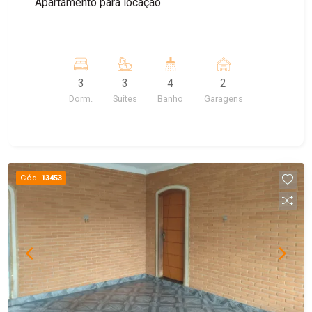
Apartamento para locação
3
3
4
2
Dorm.
Suítes
Banho
Garagens
Cód.
13453