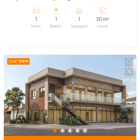
Máquina de lavar comunitária e garagem para
carro, agua e IPTU incluso. Energia a parte.
1
1
1
30 m²
Dorm.
Banho
Garagem
Const.
Cód.
13419