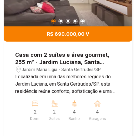
R$ 690.000,00 V
Casa com 2 suítes e área gourmet,
255 m² - Jardim Luciana, Santa
Gertrudes/SP
Jardim Maria Lígia - Santa Gertrudes/SP
Localizada em uma das melhores regiões do
Jardim Luciana, em Santa Gertrudes/SP, esta
residência reúne conforto, sofisticação e uma
estrutura completa para quem busca qualidade
de vida. O imóvel foi projetado com acabamentos
2
2
4
4
de excelente padrão, oferecendo ambientes
Dorm.
Suítes
Banho
Garagens
amplos, funcionais e prontos para receber sua
família. Entre os principais destaques estão: - 2
suítes espaçosas sendo uma com closet; -