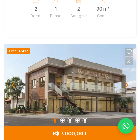
2
1
2
90 m²
Dorm.
Banho
Garagens
Const.
Cód.
13417
R$ 7.000,00 L