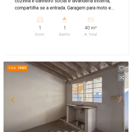
cozinha e banheiro social e lavanderia externa,
compartilha se a entrada. Garagem para moto e
bike
1
1
40 m²
Dorm.
Banho
A. Total
Cód.
13422