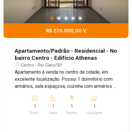
R$ 270.000,00 V
Apartamento/Padrão - Residencial - No
bairro Centro - Edifício Athenas
Centro - Rio Claro/SP
Apartamento à venda no centro da cidade, em
excelente localização. Possui 1 dormitório com
armários, sala espaçosa, cozinha com armários e
ótima distribuição dos ambientes. Ideal para
quem busca praticidade, conforto e fácil acesso
1
1
1
1
ao comércio e serviços. Agende sua visita!
Dorm.
Suite
Banho
Garagem