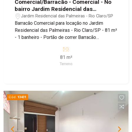
Comercial/Barracão - Comercial - No
bairro Jardim Residencial das
Palmeiras
Jardim Residencial das Palmeiras - Rio Claro/SP
Barracão Comercial para locação no Jardim
Residencial das Palmeiras - Rio Claro/SP - 81 m²
- 1 banheiro - Portão de correr Barracão
localizado no bairro Jardim Residencial das
Palmeiras, sendo próximo ao Supermercado
81 m²
Tropical, Padaria Estrela de Ouro e Farmácia
Terreno
Droga Raia, além de fácil acesso à Estrada dos
Costas e Avenida Visconde do Rio Claro.
Cód.
13431