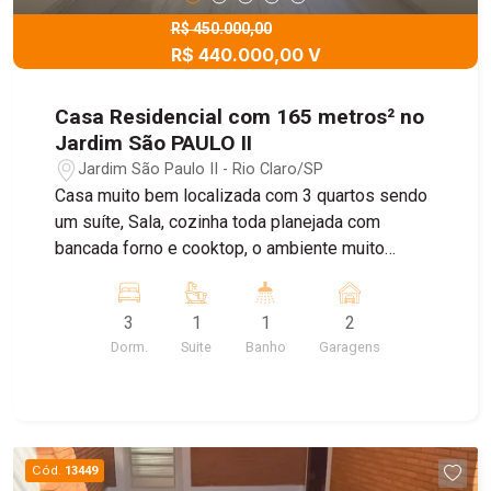
R$ 450.000,00
R$ 440.000,00 V
Casa Residencial com 165 metros² no
Jardim São PAULO II
Jardim São Paulo II - Rio Claro/SP
Casa muito bem localizada com 3 quartos sendo
um suíte, Sala, cozinha toda planejada com
bancada forno e cooktop, o ambiente muito
agradável. Garagem para 2 carros com Portão
eletrônico, e belo quintal uma parte coberta e
3
1
1
2
outra para um belo lazer. Cerca Elétrica. Parte
Dorm.
Suite
Banho
Garagens
elétrica muito bem feita.
Cód.
13449