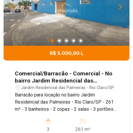
R$ 5.000,00 L
Comercial/Barracão - Comercial - No
bairro Jardim Residencial das
Palmeiras
Jardim Residencial das Palmeiras - Rio Claro/SP
Barracão para locação no bairro Jardim
Residencial das Palmeiras - Rio Claro/SP - 261
m² - 3 banheiros - 2 copas - 2 salas - 3 portões
de acesso à rua - Piso térreo e superior Imóvel
de 260m², conta com depósito, piso térreo e piso
3
261 m²
superior, sendo localizado próximo ao