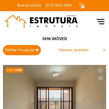
Área do Cliente
|
(019) 3024-3000
3696 IMÓVEIS
Refinar Pesquisa
Cód.
13460