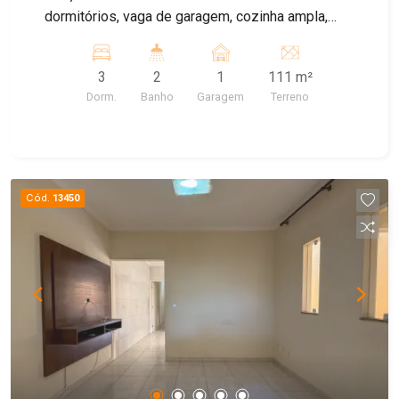
dormitórios, vaga de garagem, cozinha ampla,
quintal. ImóvelCasa à 5 minutos do metrô Cidade
Patriarca Localização excelente próximo a todo
3
2
1
111 m²
comércio, feira livre, escolas, posto de saúde.
Dorm.
Banho
Garagem
Terreno
Fácil acesso a Radial Leste.
Cód.
13450