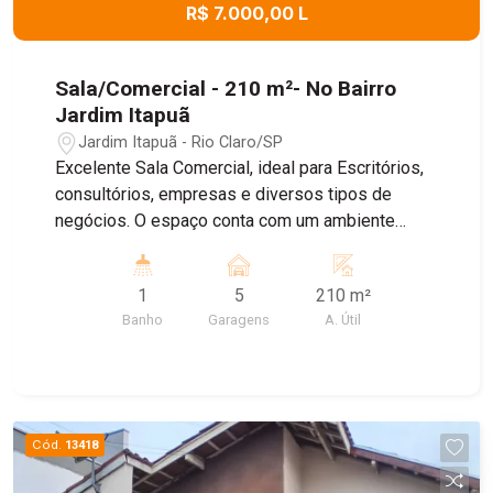
R$ 7.000,00 L
Sala/Comercial - 210 m²- No Bairro
Jardim Itapuã
Jardim Itapuã - Rio Claro/SP
Excelente Sala Comercial, ideal para Escritórios,
consultórios, empresas e diversos tipos de
negócios. O espaço conta com um ambiente
amplo e bem distribuído , banheiro Privativo, ar
condicionado, proporcionando mais conforto para
1
5
210 m²
o dia dia , e Sistema de energia solar, garantindo
Banho
Garagens
A. Útil
maior economia e sustentabilidade. Agende uma
visita!
Cód.
13418