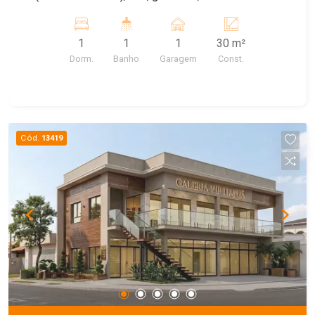
Máquina de lavar comunitária e garagem para
carro, agua e IPTU incluso. Energia a parte.
1
1
1
30 m²
Dorm.
Banho
Garagem
Const.
Cód.
13419