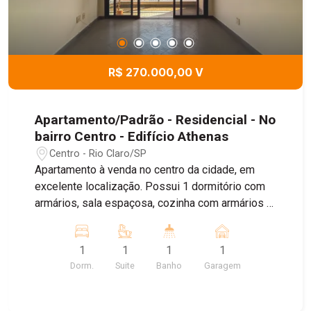
R$ 270.000,00 V
Apartamento/Padrão - Residencial - No
bairro Centro - Edifício Athenas
Centro - Rio Claro/SP
Apartamento à venda no centro da cidade, em
excelente localização. Possui 1 dormitório com
armários, sala espaçosa, cozinha com armários e
ótima distribuição dos ambientes. Ideal para
quem busca praticidade, conforto e fácil acesso
1
1
1
1
ao comércio e serviços. Agende sua visita!
Dorm.
Suite
Banho
Garagem