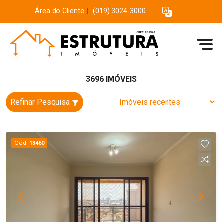
Área do Cliente
|
(019) 3024-3000
3696 IMÓVEIS
Refinar Pesquisa
Cód.
13460