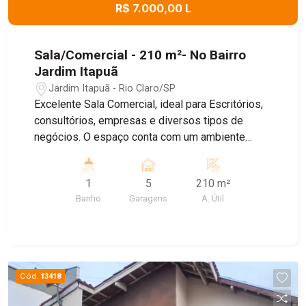
R$ 7.000,00 L
Sala/Comercial - 210 m²- No Bairro
Jardim Itapuã
Jardim Itapuã - Rio Claro/SP
Excelente Sala Comercial, ideal para Escritórios,
consultórios, empresas e diversos tipos de
negócios. O espaço conta com um ambiente
amplo e bem distribuído , banheiro Privativo, ar
condicionado, proporcionando mais conforto para
1
5
210 m²
o dia dia , e Sistema de energia solar, garantindo
Banho
Garagens
A. Útil
maior economia e sustentabilidade. Agende uma
visita!
Cód.
13418