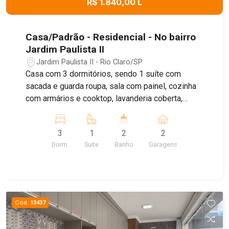
R$ 1.840,00 L
Casa/Padrão - Residencial - No bairro
Jardim Paulista II
Jardim Paulista II - Rio Claro/SP
Casa com 3 dormitórios, sendo 1 suíte com
sacada e guarda roupa, sala com painel, cozinha
com armários e cooktop, lavanderia coberta,
quintal com churrasqueira, garagem coberta
3
1
2
2
Dorm.
Suite
Banho
Garagens
Cód.
13437