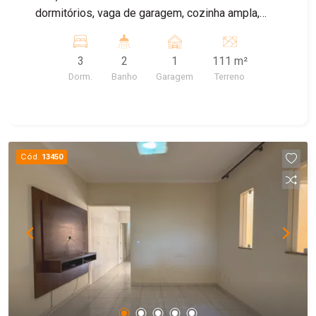
dormitórios, vaga de garagem, cozinha ampla,
quintal. ImóvelCasa à 5 minutos do metrô Cidade
Patriarca Localização excelente próximo a todo
3
2
1
111 m²
comércio, feira livre, escolas, posto de saúde.
Dorm.
Banho
Garagem
Terreno
Fácil acesso a Radial Leste.
Cód.
13450