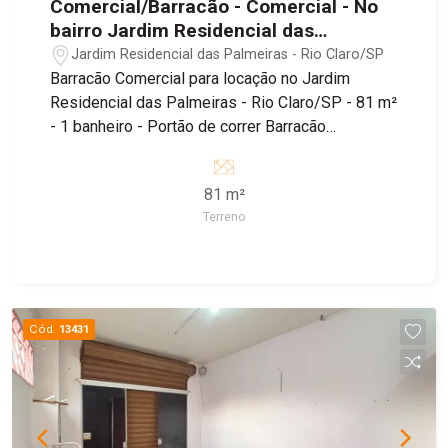
Comercial/Barracão - Comercial - No
bairro Jardim Residencial das
Palmeiras
Jardim Residencial das Palmeiras - Rio Claro/SP
Barracão Comercial para locação no Jardim
Residencial das Palmeiras - Rio Claro/SP - 81 m²
- 1 banheiro - Portão de correr Barracão
localizado no bairro Jardim Residencial das
Palmeiras, sendo próximo ao Supermercado
81 m²
Tropical, Padaria Estrela de Ouro e Farmácia
Terreno
Droga Raia, além de fácil acesso à Estrada dos
Costas e Avenida Visconde do Rio Claro.
Cód.
13431