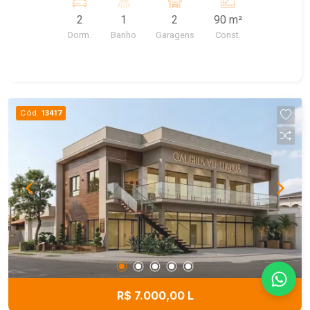
2
1
2
90 m²
Dorm.
Banho
Garagens
Const.
Cód.
13417
R$ 7.000,00 L