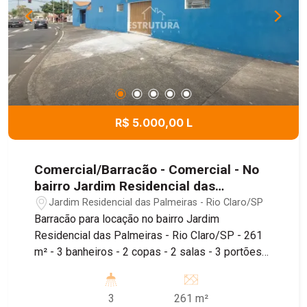
R$ 5.000,00 L
Comercial/Barracão - Comercial - No
bairro Jardim Residencial das
Palmeiras
Jardim Residencial das Palmeiras - Rio Claro/SP
Barracão para locação no bairro Jardim
Residencial das Palmeiras - Rio Claro/SP - 261
m² - 3 banheiros - 2 copas - 2 salas - 3 portões
de acesso à rua - Piso térreo e superior Imóvel
de 260m², conta com depósito, piso térreo e piso
3
261 m²
superior, sendo localizado próximo ao