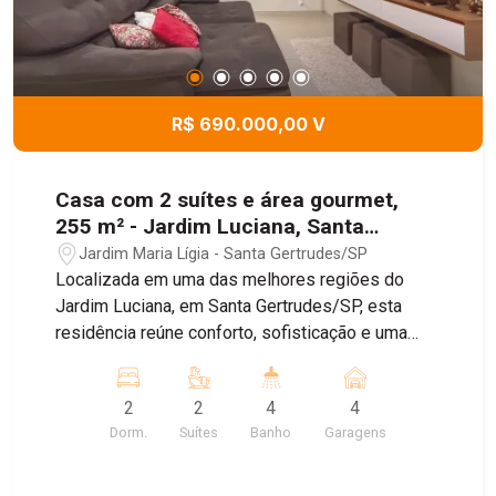
R$ 690.000,00 V
Casa com 2 suítes e área gourmet,
255 m² - Jardim Luciana, Santa
Gertrudes/SP
Jardim Maria Lígia - Santa Gertrudes/SP
Localizada em uma das melhores regiões do
Jardim Luciana, em Santa Gertrudes/SP, esta
residência reúne conforto, sofisticação e uma
estrutura completa para quem busca qualidade
de vida. O imóvel foi projetado com acabamentos
2
2
4
4
de excelente padrão, oferecendo ambientes
Dorm.
Suítes
Banho
Garagens
amplos, funcionais e prontos para receber sua
família. Entre os principais destaques estão: - 2
suítes espaçosas sendo uma com closet; -