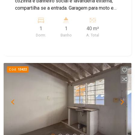
cozinha e banheiro social e lavanderia externa,
compartilha se a entrada. Garagem para moto e
bike
1
1
40 m²
Dorm.
Banho
A. Total
Cód.
13422