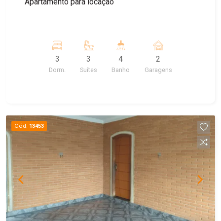
Apartamento para locação
3
3
4
2
Dorm.
Suítes
Banho
Garagens
Cód.
13453