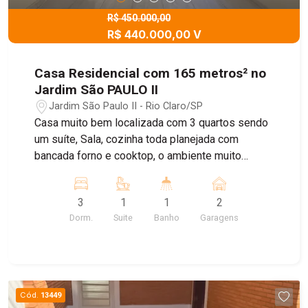
R$ 450.000,00
R$ 440.000,00 V
Casa Residencial com 165 metros² no
Jardim São PAULO II
Jardim São Paulo II - Rio Claro/SP
Casa muito bem localizada com 3 quartos sendo
um suíte, Sala, cozinha toda planejada com
bancada forno e cooktop, o ambiente muito
agradável. Garagem para 2 carros com Portão
eletrônico, e belo quintal uma parte coberta e
3
1
1
2
outra para um belo lazer. Cerca Elétrica. Parte
Dorm.
Suite
Banho
Garagens
elétrica muito bem feita.
Cód.
13449