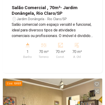
Salão Comercial , 70m²- Jardim
Donângela, Rio Claro/SP
Jardim Donângela - Rio Claro/SP
Salão comercial com espaço versátil e funcional,
ideal para diversos tipos de atividades
comerciais ou profissionais. O imóvel é dividido
em dois ambientes, separados por uma porta de
correr, proporcionando praticidade e flexibilidade
1
70 m²
70 m²
70 m²
na utilização dos espaços. Um dos ambientes
Banho
Terreno
Const.
A. Útil
pode ser adaptado conforme a necessidade do
negócio. O outro conta com sala equipada com
ar-condicionado, oferecendo mais conforto para
atendimento, escritório ou área administrativa. O
imóvel dispõe ainda de banheiro privativo.
Cód.
13137
Excelente opção para escritórios, consultórios,
estúdios, lojas e outros empreendimentos que
necessitem de ambientes independentes e bem
distribuídos.