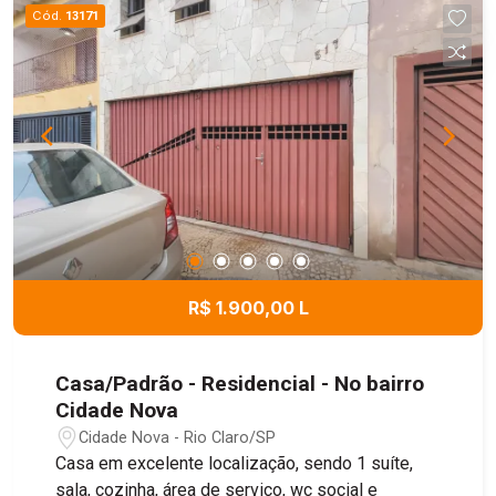
proporcionando conforto para toda a família. O
Cód.
13171
apartamento também oferece duas vagas de
garagem cobertas, garantindo mais comodidade
e segurança no dia a dia. Uma excelente opção
para quem busca qualidade de vida,
funcionalidade e uma ótima localização.
R$ 1.900,00 L
Casa/Padrão - Residencial - No bairro
Cidade Nova
Cidade Nova - Rio Claro/SP
Casa em excelente localização, sendo 1 suíte,
sala, cozinha, área de serviço, wc social e