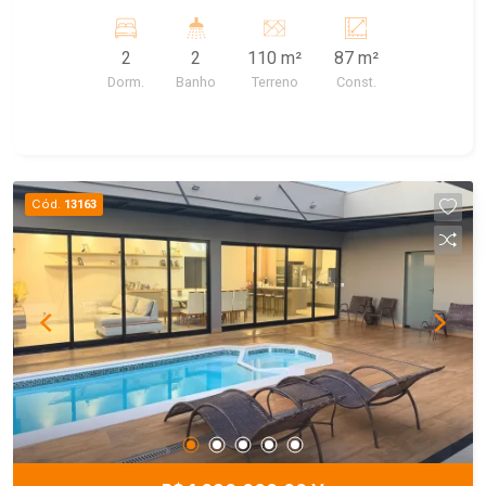
2
2
110 m²
87 m²
Dorm.
Banho
Terreno
Const.
Cód.
13163