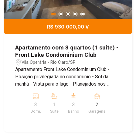
R$ 930.000,00 V
Apartamento com 3 quartos (1 suite) -
Front Lake Condominium Club
Vila Operária - Rio Claro/SP
Apartamento Front Lake Condominium Club -
Posição privilegiada no condomínio - Sol da
manhã - Vista para o lago - Planejados nos
dormitórios, cozinha e área de serviço - Sala de
estar e jantar integradas - 3 dormitórios, sendo 1
3
1
3
2
suíte - Sacada com vista panorâmica - 2 vagas de
Dorm.
Suite
Banho
Garagens
garagem Venha morar em um dos melhores
condomínio de Rio Claro SP Agende uma visita
com um de nossos corretores.