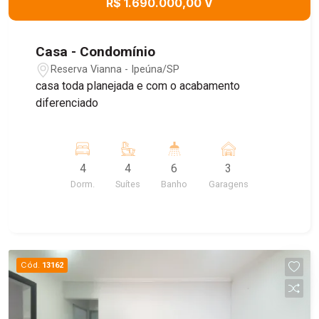
R$ 1.690.000,00 V
Casa - Condomínio
Reserva Vianna - Ipeúna/SP
casa toda planejada e com o acabamento
diferenciado
4
4
6
3
Dorm.
Suítes
Banho
Garagens
Cód.
13162