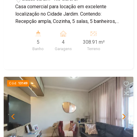
Casa comercial para locação em excelente
localização no Cidade Jardim. Contendo:
Recepção ampla, Cozinha, 5 salas, 5 banheiros,
Edícula com banheiro, Área gourmet e quintal. -
Garagem com 4 vagas - Recuo 2 vagas Proximo a
5
4
308.91 m²
avenida 29, restaurante Barril 2000, restaurante
Banho
Garagens
Terreno
Harmonize, sorveteria Amorine, padaria Modelo,
farmacia, posto de gasolina, entre outros
comércios locais. (IMÓVEL EM REFORMA)
Cód.
13149