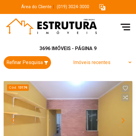
Área do Cliente
|
(019) 3024-3000
3696 IMÓVEIS - PÁGINA 9
Refinar Pesquisa
Cód.
13174