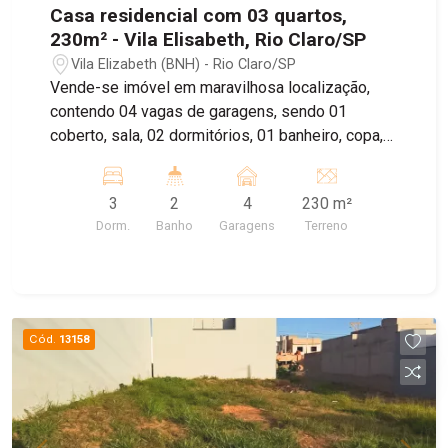
Casa residencial com 03 quartos,
230m² - Vila Elisabeth, Rio Claro/SP
Vila Elizabeth (BNH) - Rio Claro/SP
Vende-se imóvel em maravilhosa localização,
contendo 04 vagas de garagens, sendo 01
coberto, sala, 02 dormitórios, 01 banheiro, copa,
cozinha, lavanderia, quintal e aos fundos 01
dormitório e 01 banheiro
3
2
4
230 m²
Dorm.
Banho
Garagens
Terreno
Cód.
13158