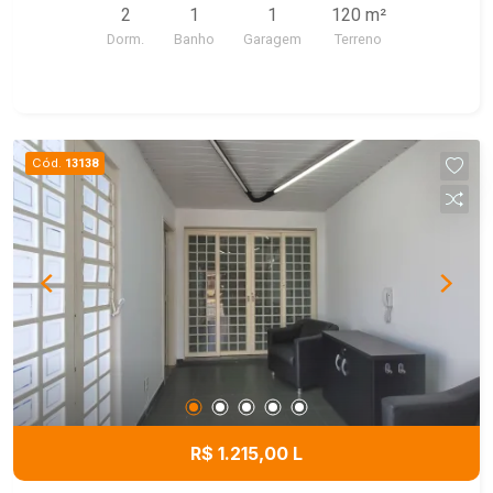
2
1
1
120 m²
Dorm.
Banho
Garagem
Terreno
Cód.
13138
R$ 1.215,00 L