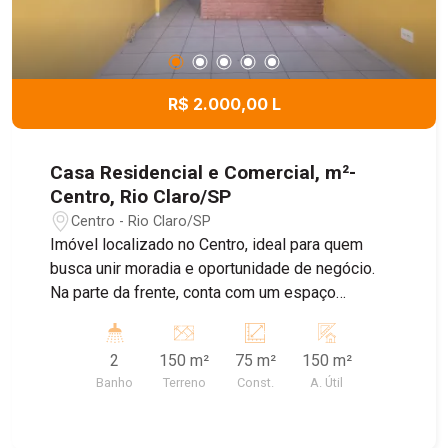
R$ 2.000,00 L
Casa Residencial e Comercial, m²-
Centro, Rio Claro/SP
Centro - Rio Claro/SP
Imóvel localizado no Centro, ideal para quem
busca unir moradia e oportunidade de negócio.
Na parte da frente, conta com um espaço
comercial, oferecendo praticidade e excelente
visibilidade. Nos fundos, a residência dispõe de
2
150 m²
75 m²
150 m²
cozinha, dois banheiros e, no piso superior,
Banho
Terreno
Const.
A. Útil
possui dois quartos, lavanderia e um amplo
espaço que pode ser utilizado como área de
convivência, lazer ou adaptado conforme a