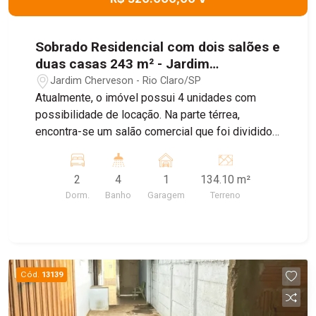
Sobrado Residencial com dois salões e
duas casas 243 m² - Jardim
Cherveson, Rio Claro/SP
Jardim Cherveson - Rio Claro/SP
Atualmente, o imóvel possui 4 unidades com
possibilidade de locação. Na parte térrea,
encontra-se um salão comercial que foi dividido
em duas salas independentes, ambas alugadas.
No piso superior, o imóvel conta com duas casas
2
4
1
134.10 m²
residenciais, sendo uma delas já locada. Uma das
Dorm.
Banho
Garagem
Terreno
residências possui garagem privativa localizada
no térreo. Com renda atual aproximada de R$
3.000,00 mensais, esta é uma excelente
oportunidade para investidores que buscam um
imóvel com retorno imediato.
Cód.
13139