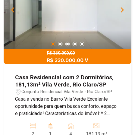
R$ 360.000,00
R$ 330.000,00 V
Casa Residencial com 2 Dormitórios,
181,13m² Vila Verde, Rio Claro/SP
Conjunto Residencial Vila Verde - Rio Claro/SP
Casa à venda no Bairro Vila Verde Excelente
oportunidade para quem busca conforto, espaço
e praticidade! Características do imóvel: * 2
dormitórios * 1 banheiro * Sala ampla com ar-
condicionado * Cozinha funcional * Quintal
2
1
4
181.13 m²