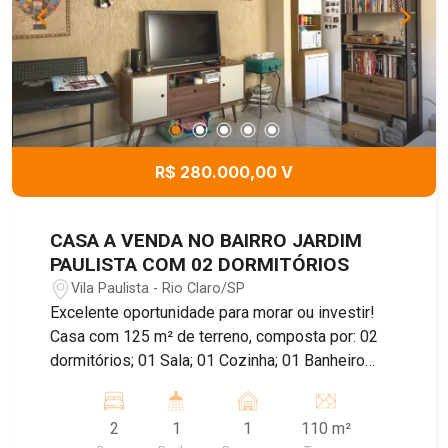
R$ 280.000,00 V
CASA A VENDA NO BAIRRO JARDIM
PAULISTA COM 02 DORMITÓRIOS
Vila Paulista - Rio Claro/SP
Excelente oportunidade para morar ou investir!
Casa com 125 m² de terreno, composta por: 02
dormitórios; 01 Sala; 01 Cozinha; 01 Banheiro
social; Lavanderia externa, Garagem para 01
carro. Localização privilegiada na Vila Paulista,
2
1
1
110 m²
próxima ao shopping, ao centro da cidade e a