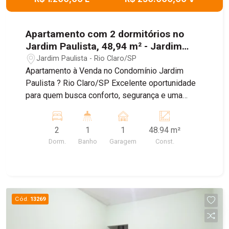
Apartamento com 2 dormitórios no
Jardim Paulista, 48,94 m² - Jardim
Paulista
Jardim Paulista - Rio Claro/SP
Apartamento à Venda no Condomínio Jardim
Paulista ? Rio Claro/SP Excelente oportunidade
para quem busca conforto, segurança e uma
ótima localização! Este apartamento oferece
ambientes bem distribuídos, proporcionando
2
1
1
48.94 m²
praticidade e qualidade de vida para toda a
Dorm.
Banho
Garagem
Const.
família. Com um layout funcional e excelente
aproveitamento dos espaços, é ideal tanto para
quem deseja morar quanto para quem procura
uma boa oportunidade de investimento.
Cód.
13269