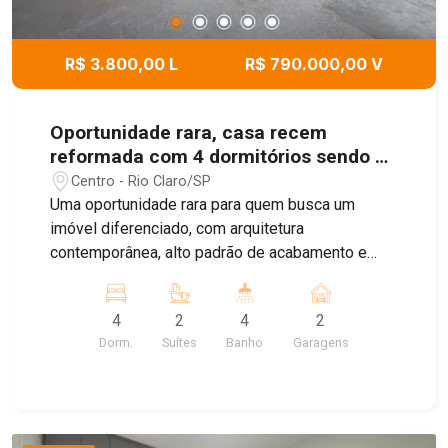
R$ 3.800,00 L
R$ 790.000,00 V
Oportunidade rara, casa recem
reformada com 4 dormitórios sendo 2
suites e espaço gourmet - Santa Cruz.
Centro - Rio Claro/SP
Uma oportunidade rara para quem busca um
imóvel diferenciado, com arquitetura
contemporânea, alto padrão de acabamento e
uma localização privilegiada. Esta residência está
passando por uma reforma completa,
4
2
4
2
desenvolvida a partir de um projeto assinado por
Dorm.
Suítes
Banho
Garagens
um escritório de arquitetura reconhecido em Rio
Claro, unindo sofisticação, funcionalidade e
valorização patrimonial. Cada detalhe foi pensado
para oferecer conforto, elegância e qualidade
construtiva de primeira linha. O projeto contempla