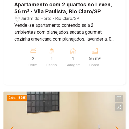
Apartamento com 2 quartos no Leven,
56 m² - Vila Paulista, Rio Claro/SP
Jardim do Horto - Rio Claro/SP
Vende-se apartamento contendo sala 2
ambientes com planejados,sacada gourmet,
cozinha americana com planejados, lavanderia, 02
dormitórios e 1 banheiro social
2
1
1
56 m²
Dorm.
Banho
Garagem
Const.
Cód.
13285