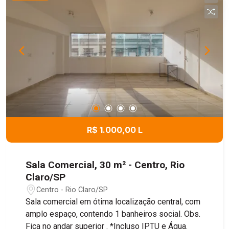
Cozinha; 2 dormitórios; Banheiro; Área de serviço
(lavanderia); Sauna seca (inacabada). - Área
Externa Espaço gourmet com blindex.
Churrasqueira Quarto de apoio; Banheiro; Banheiro
social Ofurô Garagem coberta para 2 veículos
com portão eletrônico Entrada lateral ampla,
espaço descoberto para estacionamento de
diversos veículos; Quintal totalmente gramado;
Pomar formado. Documentação em ordem, apta
para financiamento.
R$ 1.000,00 L
Sala Comercial, 30 m² - Centro, Rio
Claro/SP
Centro - Rio Claro/SP
Sala comercial em ótima localização central, com
amplo espaço, contendo 1 banheiros social. Obs.
Fica no andar superior . *Incluso IPTU e Água.