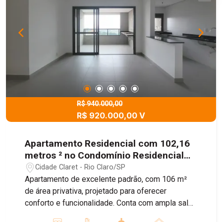
R$ 940.000,00
R$ 920.000,00 V
Apartamento Residencial com 102,16
metros ² no Condomínio Residencial
Alameda Claret.
Cidade Claret - Rio Claro/SP
Apartamento de excelente padrão, com 106 m²
de área privativa, projetado para oferecer
conforto e funcionalidade. Conta com ampla sala
de estar integrada aos ambientes de jantar e