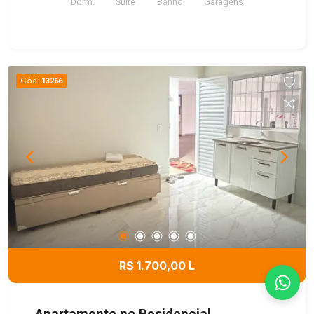
Dorm.
Suite
Banho
Garagens
Cód.
13266
R$ 1.700,00 L
Apartamento no Residencial