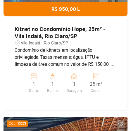
R$ 950,00 L
Kitnet no Condomínio Hope, 25m² -
Vila Indaiá, Rio Claro/SP
Vila Indaiá - Rio Claro/SP
Condomínio de kitnets em localização
privilegiada. Taxas mensais: água, IPTU e
limpeza da área comum no valor de R$ 150,00. O
condomínio conta com garagem e lavanderia
equipada com duas máquinas de lavar roupas.
1
1
1
25 m²
Agende sua visita!
Dorm.
Banho
Garagem
Const.
Cód.
13272