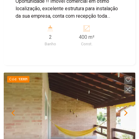
Oportunidade !! Imóvel comercial em ótimo
localização, excelente estrutura para instalação
da sua empresa, conta com recepção toda
equipada, 5 salas com metragens boas em amplo
espaços já com móveis ( a negociar ) e ar
2
400 m²
condicionado para melhor ambiente de trabalho,
Banho
Const.
conta com cozinha equipada já para uso e
banheiros. Agende sua visita !!
Cód.
13301