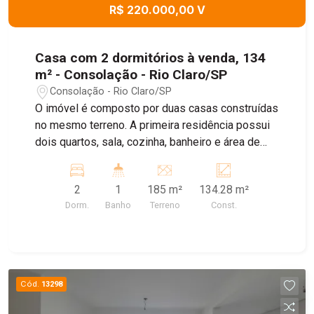
R$ 220.000,00 V
Casa com 2 dormitórios à venda, 134
m² - Consolação - Rio Claro/SP
Consolação - Rio Claro/SP
O imóvel é composto por duas casas construídas
no mesmo terreno. A primeira residência possui
dois quartos, sala, cozinha, banheiro e área de
serviço. A segunda residência conta com um
dormitório, sala, cozinha, banheiro e área de
2
1
185 m²
134.28 m²
serviço, oferecendo uma opção independente de
Dorm.
Banho
Terreno
Const.
moradia no mesmo terreno.
Cód.
13298