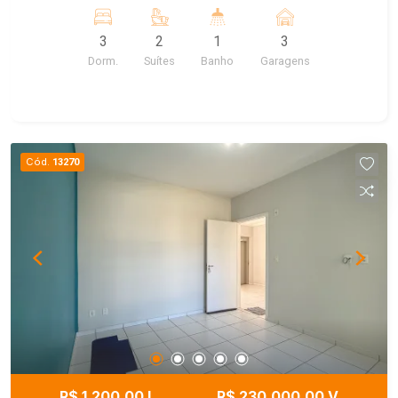
cozinha, lavanderia, lavabo. Quintal gramado e
garagem.
3
2
1
3
Dorm.
Suítes
Banho
Garagens
Cód.
13270
R$ 1.200,00 L
R$ 230.000,00 V