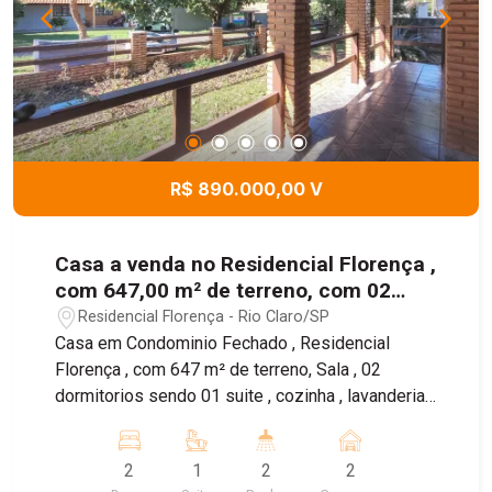
R$ 890.000,00 V
Casa a venda no Residencial Florença ,
com 647,00 m² de terreno, com 02
dormitórios sendo 01 suíte .
Residencial Florença - Rio Claro/SP
Casa em Condominio Fechado , Residencial
Florença , com 647 m² de terreno, Sala , 02
dormitorios sendo 01 suite , cozinha , lavanderia,
amplo quintal , aos fundos um rancho com
despejo , varanda.
2
1
2
2