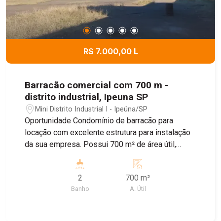
R$ 7.000,00 L
Barracão comercial com 700 m -
distrito industrial, Ipeuna SP
Mini Distrito Industrial I - Ipeúna/SP
Oportunidade Condomínio de barracão para
locação com excelente estrutura para instalação
da sua empresa. Possui 700 m² de área útil,
ampla entrada para caminhões, facilitando
operações de carga e descarga, além de espaço
2
700 m²
para estacionamento de veículos grandes, conta
Banho
A. Útil
com banheiros e escritório. Compartilhe - se área
do refeitório todo completo e o vestiário com
armários para guardar os pertences. Imóvel