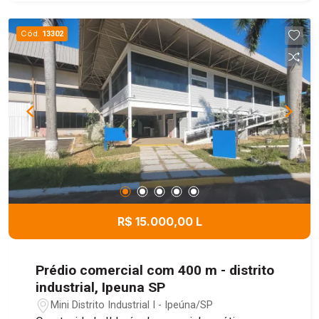
versátil, ideal para atividades industriais,
comerciais, logísticas e de armazenamento,
Cód.
13302
oferecendo praticidade, funcionalidade e ótimo
aproveitamento dos espaços. Uma excelente
oportunidade para empresas que buscam um
local amplo e bem estruturado para suas
operações.
R$ 15.000,00 L
Prédio comercial com 400 m - distrito
industrial, Ipeuna SP
Mini Distrito Industrial I - Ipeúna/SP