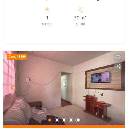
1
30 m²
Banho
A. Útil
Cód.
13299