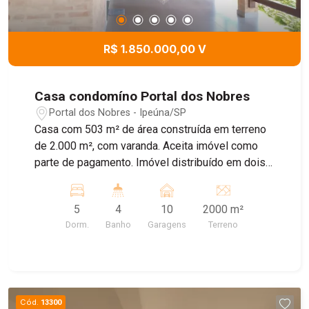
R$ 1.850.000,00 V
Casa condomíno Portal dos Nobres
Portal dos Nobres - Ipeúna/SP
Casa com 503 m² de área construída em terreno
de 2.000 m², com varanda. Aceita imóvel como
parte de pagamento. Imóvel distribuído em dois
pavimentos, implantado em amplo terreno de
2.000 m², com 503 m² de área construída,
5
4
10
2000 m²
oferecendo conforto, funcionalidade e excelente
Dorm.
Banho
Garagens
Terreno
área externa com muito verde, pomar formado,
pergolado e ofurô. - Pavimento Superior Ampla
sala de estar; Copa; Cozinha; 3 dormitórios com
AP 2 banheiros um com hidromassagem. Área de
serviço (lavanderia). - Pavimento Inferior Sala;
Cód.
13300