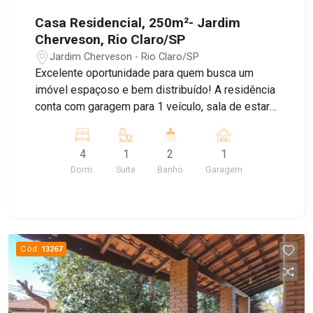
Casa Residencial, 250m²- Jardim
Cherveson, Rio Claro/SP
Jardim Cherveson - Rio Claro/SP
Excelente oportunidade para quem busca um
imóvel espaçoso e bem distribuído! A residência
conta com garagem para 1 veículo, sala de estar
aconchegante e cozinha funcional. No pavimento
térreo, possui 2 dormitórios, 1 banheiro social,
4
1
2
1
despensa, um cômodo para armazenamento e
Dorm.
Suite
Banho
Garagem
uma segunda cozinha na parte dos fundos,
proporcionando mais praticidade para o dia a dia.
No piso superior, o imóvel dispõe de 2
dormitórios, sendo 1 suíte, além de lavanderia,
oferecendo mais conforto e privacidade para a
Cód.
13267
família. Um imóvel com excelente
aproveitamento dos espaços, ideal para quem
procura conforto, funcionalidade e ambientes
amplos.