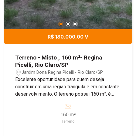
a tudo
R$ 180.000,00 V
Terreno - Misto , 160 m²- Regina
Picelli, Rio Claro/SP
Jardim Dona Regina Picelli - Rio Claro/SP
Excelente oportunidade para quem deseja
construir em uma região tranquila e em constante
desenvolvimento. O terreno possui 160 m², é
plano, murado, conta com portão e calçada pronta,
oferecendo mais praticidade para iniciar sua obra.
160 m²
Localizado no Residencial Regina Picelli, o
Terreno
imóvel está em uma ótima região, com fácil
acesso aos principais pontos da cidade e