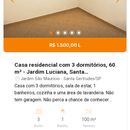
R$ 1.500,00 L
Casa residencial com 3 dormitórios, 60
m² - Jardim Luciana, Santa
Gertrudes/SP
Jardim São Maurício - Santa Gertrudes/SP
Casa com 3 dormitórios, sala de estar, 1
banheiros, cozinha e uma área de lavanderia. Não
tem garagem. Não perca a chance de conhecer
esta ótima oportunidade de moradia! Agende
uma visita com um de nossos corretores. Casa
3
1
100 m²
vai ficar pronta em agosto.
Dorm.
Banho
Terreno