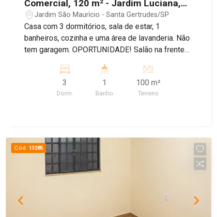
Comercial, 120 m² - Jardim Luciana,
Santa Gertrudes/SP
Jardim São Maurício - Santa Gertrudes/SP
Casa com 3 dormitórios, sala de estar, 1
banheiros, cozinha e uma área de lavanderia. Não
tem garagem. OPORTUNIDADE! Salão na frente
da casa em ótima localização, 1 banheiros social.
Agende sua visita! Não perca a chance de
3
1
100 m²
conhecer esta ótima oportunidade de moradia!
Dorm.
Banho
Terreno
Agende uma visita com um de nossos corretores.
Casa vai ficar pronta em agosto.
Cód.
13285