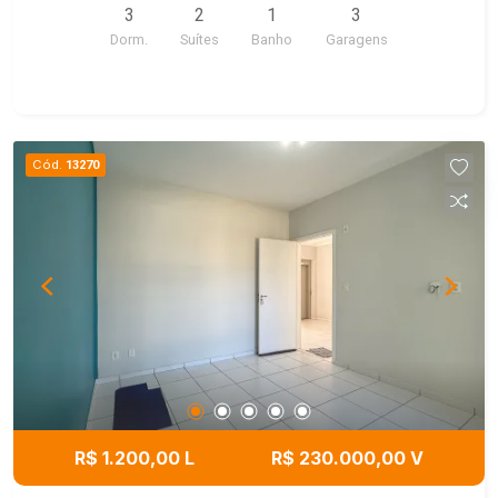
3
2
1
3
Dorm.
Suítes
Banho
Garagens
Cód.
13270
R$ 1.200,00 L
R$ 230.000,00 V