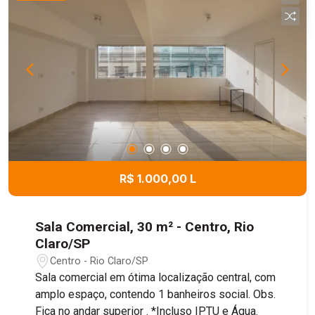
Cozinha; 2 dormitórios; Banheiro; Área de serviço
(lavanderia); Sauna seca (inacabada). - Área
Externa Espaço gourmet com blindex.
Churrasqueira Quarto de apoio; Banheiro; Banheiro
social Ofurô Garagem coberta para 2 veículos
com portão eletrônico Entrada lateral ampla,
espaço descoberto para estacionamento de
diversos veículos; Quintal totalmente gramado;
Pomar formado. Documentação em ordem, apta
para financiamento.
R$ 1.000,00 L
Sala Comercial, 30 m² - Centro, Rio
Claro/SP
Centro - Rio Claro/SP
Sala comercial em ótima localização central, com
amplo espaço, contendo 1 banheiros social. Obs.
Fica no andar superior . *Incluso IPTU e Água.