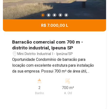
R$ 7.000,00 L
Barracão comercial com 700 m -
distrito industrial, Ipeuna SP
Mini Distrito Industrial I - Ipeúna/SP
Oportunidade Condomínio de barracão para
locação com excelente estrutura para instalação
da sua empresa. Possui 700 m² de área útil,
ampla entrada para caminhões, facilitando
operações de carga e descarga, além de espaço
2
700 m²
para estacionamento de veículos grandes, conta
Banho
A. Útil
com banheiros e escritório. Compartilhe - se área
do refeitório todo completo e o vestiário com
armários para guardar os pertences. Imóvel