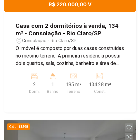
R$ 220.000,00 V
Casa com 2 dormitórios à venda, 134
m² - Consolação - Rio Claro/SP
Consolação - Rio Claro/SP
O imóvel é composto por duas casas construídas
no mesmo terreno. A primeira residência possui
dois quartos, sala, cozinha, banheiro e área de
serviço. A segunda residência conta com um
dormitório, sala, cozinha, banheiro e área de
2
1
185 m²
134.28 m²
serviço, oferecendo uma opção independente de
Dorm.
Banho
Terreno
Const.
moradia no mesmo terreno.
Cód.
13298