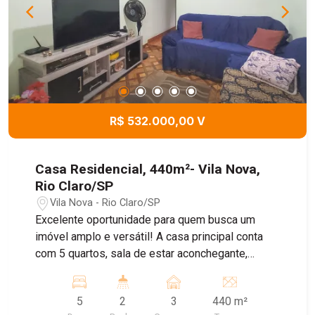
R$ 532.000,00 V
Casa Residencial, 440m²- Vila Nova,
Rio Claro/SP
Vila Nova - Rio Claro/SP
Excelente oportunidade para quem busca um
imóvel amplo e versátil! A casa principal conta
com 5 quartos, sala de estar aconchegante,
cozinha funcional, hall de entrada e 2 banheiros,
oferecendo conforto para toda a família. Nos
5
2
3
440 m²
fundos, o imóvel possui uma segunda casa e