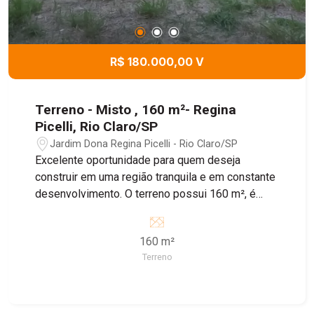
R$ 180.000,00 V
Terreno - Misto , 160 m²- Regina
Picelli, Rio Claro/SP
Jardim Dona Regina Picelli - Rio Claro/SP
Excelente oportunidade para quem deseja
construir em uma região tranquila e em constante
desenvolvimento. O terreno possui 160 m², é
plano, murado, conta com portão e calçada pronta,
oferecendo mais praticidade para iniciar sua obra.
160 m²
Localizado no Residencial Regina Picelli, o
Terreno
imóvel está em uma ótima região, com fácil
acesso aos principais pontos da cidade e
próximo a comércios e serviços. Ideal para quem
busca segurança, boa localização e um terreno