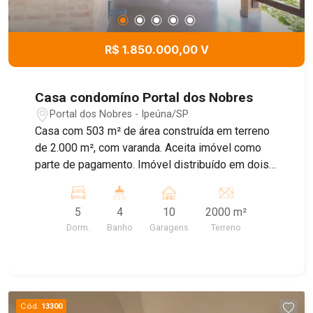
R$ 1.850.000,00 V
Casa condomíno Portal dos Nobres
Portal dos Nobres - Ipeúna/SP
Casa com 503 m² de área construída em terreno
de 2.000 m², com varanda. Aceita imóvel como
parte de pagamento. Imóvel distribuído em dois
pavimentos, implantado em amplo terreno de
2.000 m², com 503 m² de área construída,
5
4
10
2000 m²
oferecendo conforto, funcionalidade e excelente
Dorm.
Banho
Garagens
Terreno
área externa com muito verde, pomar formado,
pergolado e ofurô. - Pavimento Superior Ampla
sala de estar; Copa; Cozinha; 3 dormitórios com
AP 2 banheiros um com hidromassagem. Área de
serviço (lavanderia). - Pavimento Inferior Sala;
Cód.
13300