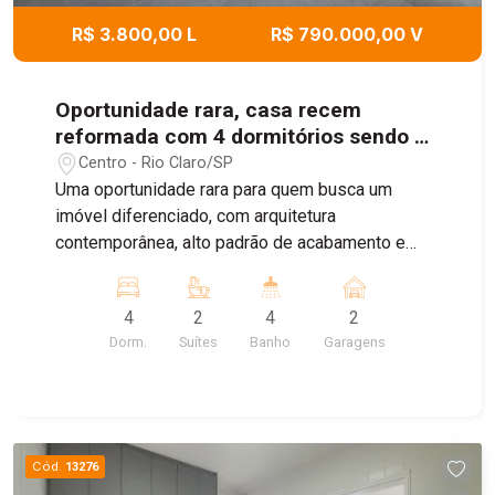
R$ 3.800,00 L
R$ 790.000,00 V
Oportunidade rara, casa recem
reformada com 4 dormitórios sendo 2
suites e espaço gourmet - Santa Cruz.
Centro - Rio Claro/SP
Uma oportunidade rara para quem busca um
imóvel diferenciado, com arquitetura
contemporânea, alto padrão de acabamento e
uma localização privilegiada. Esta residência está
passando por uma reforma completa,
4
2
4
2
desenvolvida a partir de um projeto assinado por
Dorm.
Suítes
Banho
Garagens
um escritório de arquitetura reconhecido em Rio
Claro, unindo sofisticação, funcionalidade e
valorização patrimonial. Cada detalhe foi pensado
para oferecer conforto, elegância e qualidade
construtiva de primeira linha. O projeto contempla
Cód.
13276
ambientes amplos e integrados, com sala de