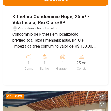
Kitnet no Condomínio Hope, 25m² -
Vila Indaiá, Rio Claro/SP
Vila Indaiá - Rio Claro/SP
Condomínio de kitnets em localização
privilegiada. Taxas mensais: água, IPTU e
limpeza da área comum no valor de R$ 150,00. O
condomínio conta com garagem e lavanderia
equipada com duas máquinas de lavar roupas.
1
1
1
25 m²
Agende sua visita!
Dorm.
Banho
Garagem
Const.
Cód.
13272