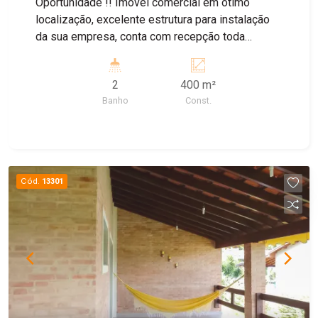
Oportunidade !! Imóvel comercial em ótimo
localização, excelente estrutura para instalação
da sua empresa, conta com recepção toda
equipada, 5 salas com metragens boas em amplo
espaços já com móveis ( a negociar ) e ar
2
400 m²
condicionado para melhor ambiente de trabalho,
Banho
Const.
conta com cozinha equipada já para uso e
banheiros. Agende sua visita !!
Cód.
13301