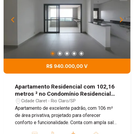
R$ 940.000,00 V
Apartamento Residencial com 102,16
metros ² no Condomínio Residencial
Alameda Claret.
Cidade Claret - Rio Claro/SP
Apartamento de excelente padrão, com 106 m²
de área privativa, projetado para oferecer
conforto e funcionalidade. Conta com ampla sala
de estar integrada aos ambientes de jantar e