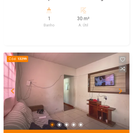
1
30 m²
Banho
A. Útil
Cód.
13299