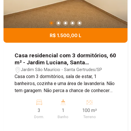
R$ 1.500,00 L
Casa residencial com 3 dormitórios, 60
m² - Jardim Luciana, Santa
Gertrudes/SP
Jardim São Maurício - Santa Gertrudes/SP
Casa com 3 dormitórios, sala de estar, 1
banheiros, cozinha e uma área de lavanderia. Não
tem garagem. Não perca a chance de conhecer
esta ótima oportunidade de moradia! Agende
uma visita com um de nossos corretores. Casa
3
1
100 m²
vai ficar pronta em agosto.
Dorm.
Banho
Terreno