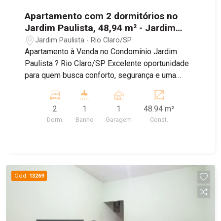
Apartamento com 2 dormitórios no
Jardim Paulista, 48,94 m² - Jardim
Paulista
Jardim Paulista - Rio Claro/SP
Apartamento à Venda no Condomínio Jardim
Paulista ? Rio Claro/SP Excelente oportunidade
para quem busca conforto, segurança e uma
ótima localização! Este apartamento oferece
ambientes bem distribuídos, proporcionando
2
1
1
48.94 m²
praticidade e qualidade de vida para toda a
Dorm.
Banho
Garagem
Const.
família. Com um layout funcional e excelente
aproveitamento dos espaços, é ideal tanto para
quem deseja morar quanto para quem procura
uma boa oportunidade de investimento.
Cód.
13269