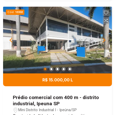
versátil, ideal para atividades industriais,
comerciais, logísticas e de armazenamento,
Cód.
13302
oferecendo praticidade, funcionalidade e ótimo
aproveitamento dos espaços. Uma excelente
oportunidade para empresas que buscam um
local amplo e bem estruturado para suas
operações.
R$ 15.000,00 L
Prédio comercial com 400 m - distrito
industrial, Ipeuna SP
Mini Distrito Industrial I - Ipeúna/SP