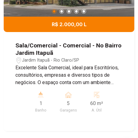
R$ 2.000,00 L
Sala/Comercial - Comercial - No Bairro
Jardim Itapuã
Jardim Itapuã - Rio Claro/SP
Excelente Sala Comercial, ideal para Escritórios,
consultórios, empresas e diversos tipos de
negócios. O espaço conta com um ambiente
amplo e bem distribuído , banheiro Privativo, ar
condicionado, proporcionando mais conforto para
1
5
60 m²
o dia dia , e Sistema de energia solar, garantindo
Banho
Garagens
A. Útil
maior economia e sustentabilidade. Agende uma
visita!