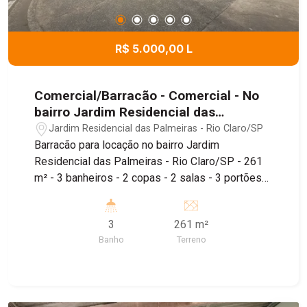
R$ 5.000,00 L
Comercial/Barracão - Comercial - No
bairro Jardim Residencial das
Palmeiras
Jardim Residencial das Palmeiras - Rio Claro/SP
Barracão para locação no bairro Jardim
Residencial das Palmeiras - Rio Claro/SP - 261
m² - 3 banheiros - 2 copas - 2 salas - 3 portões
de acesso à rua - Piso térreo e superior Imóvel
de 260m², conta com depósito, piso térreo e piso
3
261 m²
superior, sendo localizado próximo ao
Banho
Terreno
Supermercado Tropical, Padaria Estrela de Ouro e
Farmácia Droga Raia, além de fácil acesso à
Estrada dos Costas e Avenida Visconde do Rio
Claro.