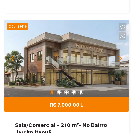
Cód.
13419
R$ 7.000,00 L
Sala/Comercial - 210 m²- No Bairro
Jardim Itapuã