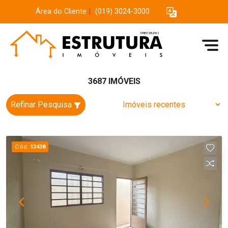
Área do Cliente
|
(019) 3024-3000
3687 IMÓVEIS
Refinar Pesquisa
Cód.
13438