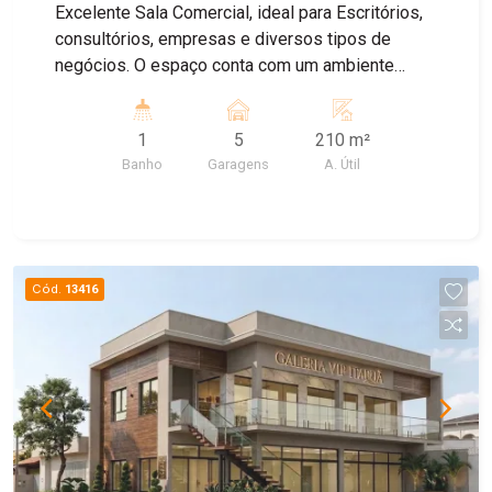
Excelente Sala Comercial, ideal para Escritórios,
consultórios, empresas e diversos tipos de
negócios. O espaço conta com um ambiente
amplo e bem distribuído , banheiro Privativo, ar
condicionado, proporcionando mais conforto para
1
5
210 m²
o dia dia , e Sistema de energia solar, garantindo
Banho
Garagens
A. Útil
maior economia e sustentabilidade. Agende uma
visita!
Cód.
13416