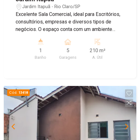
Jardim Itapuã - Rio Claro/SP
Excelente Sala Comercial, ideal para Escritórios,
consultórios, empresas e diversos tipos de
negócios. O espaço conta com um ambiente
amplo e bem distribuído , banheiro Privativo, ar
condicionado, proporcionando mais conforto para
1
5
210 m²
o dia dia , e Sistema de energia solar, garantindo
Banho
Garagens
A. Útil
maior economia e sustentabilidade. Agende uma
visita!
Cód.
13418