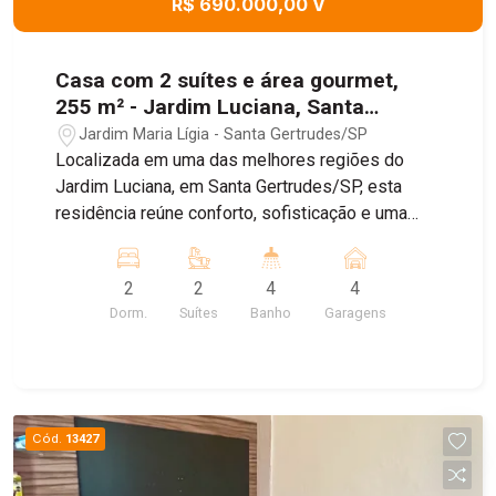
R$ 690.000,00 V
Casa com 2 suítes e área gourmet,
255 m² - Jardim Luciana, Santa
Gertrudes/SP
Jardim Maria Lígia - Santa Gertrudes/SP
Localizada em uma das melhores regiões do
Jardim Luciana, em Santa Gertrudes/SP, esta
residência reúne conforto, sofisticação e uma
estrutura completa para quem busca qualidade
de vida. O imóvel foi projetado com acabamentos
2
2
4
4
de excelente padrão, oferecendo ambientes
Dorm.
Suítes
Banho
Garagens
amplos, funcionais e prontos para receber sua
família. Entre os principais destaques estão: - 2
suítes espaçosas sendo uma com closet; -
Ambiente com possibilidade de um terceiro
dormitório ou escritório; - Sala de estar; - Cozinha
Cód.
13427
funcional com planejados, forno embutido e
sugar; - Ampla área gourmet, ideal para receber