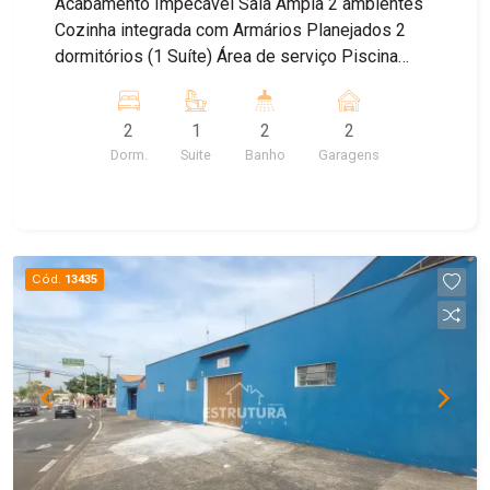
Acabamento Impecável Sala Ampla 2 ambiêntes
Cozinha integrada com Armários Planejados 2
dormitórios (1 Suíte) Área de serviço Piscina
Agende uma visita.
2
1
2
2
Dorm.
Suite
Banho
Garagens
Cód.
13435