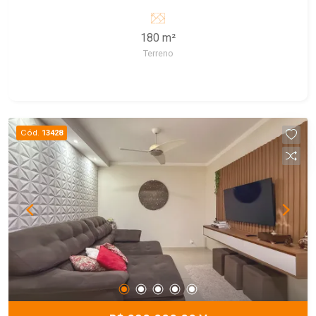
área de luz no piso inferior e 2 banheiros no piso
superior, recuo para 4 carros.
180 m²
Terreno
Cód.
13428