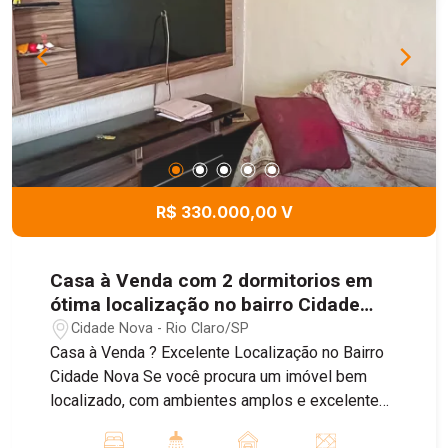
amigos e familiares; - Quintal espaçoso; -
Garagem para quatro carros. Além do excelente
projeto, a casa conta com diversos diferenciais
que proporcionam mais conforto, economia e
segurança: - Acabamento em porcelanato; -
Sistema de energia solar; - Ar-condicionado; -
Sistema de monitoramento; - Cerca elétrica.
Agende uma visita e conheça todos os detalhes
deste imóvel.
R$ 330.000,00 V
Casa à Venda com 2 dormitorios em
ótima localização no bairro Cidade
Nova, em Rio Claro
Cidade Nova - Rio Claro/SP
Casa à Venda ? Excelente Localização no Bairro
Cidade Nova Se você procura um imóvel bem
localizado, com ambientes amplos e excelente
potencial, esta é uma ótima oportunidade! O