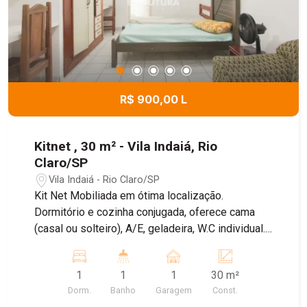
R$ 900,00 L
Kitnet , 30 m² - Vila Indaiá, Rio
Claro/SP
Vila Indaiá - Rio Claro/SP
Kit Net Mobiliada em ótima localização.
Dormitório e cozinha conjugada, oferece cama
(casal ou solteiro), A/E, geladeira, W.C individual.
Máquina de lavar comunitária e garagem para
carro, agua e IPTU incluso. Energia a parte.
1
1
1
30 m²
Dorm.
Banho
Garagem
Const.