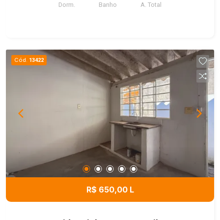
Dorm.
Banho
A. Total
Cód.
13422
R$ 650,00 L