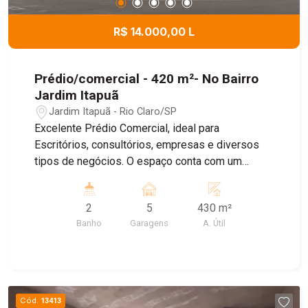
R$ 14.000,00 L
Prédio/comercial - 420 m²- No Bairro
Jardim Itapuã
Jardim Itapuã - Rio Claro/SP
Excelente Prédio Comercial, ideal para
Escritórios, consultórios, empresas e diversos
tipos de negócios. O espaço conta com um
ambiente amplo e bem distribuído , banheiro
Privativo, ar condicionado, proporcionando mais
2
5
430 m²
conforto para o dia dia , e Sistema de energia
Banho
Garagens
A. Útil
solar, garantindo maior economia e
sustentabilidade. Agende uma visita!
Cód.
13413