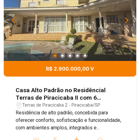
R$ 2.900.000,00 V
Casa Alto Padrão no Residêncial
Terras de Piracicaba II com 6
Domitórios sendo 4 Suítes, 674,55m² -
Terras de Piracicaba 2 - Piracicaba/SP
Piracicaba/SP
Residência de alto padrão, concebida para
oferecer conforto, sofisticação e funcionalidade,
com ambientes amplos, integrados e
acabamentos de elevado padrão. No pavimento