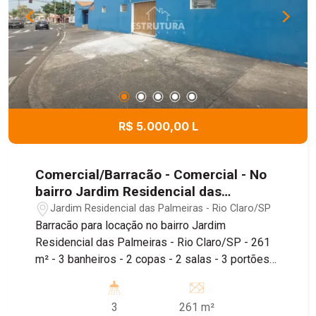
R$ 5.000,00 L
Comercial/Barracão - Comercial - No
bairro Jardim Residencial das
Palmeiras
Jardim Residencial das Palmeiras - Rio Claro/SP
Barracão para locação no bairro Jardim
Residencial das Palmeiras - Rio Claro/SP - 261
m² - 3 banheiros - 2 copas - 2 salas - 3 portões
de acesso à rua - Piso térreo e superior Imóvel
de 260m², conta com depósito, piso térreo e piso
3
261 m²
superior, sendo localizado próximo ao