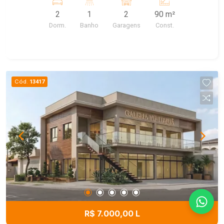
2
1
2
90 m²
Dorm.
Banho
Garagens
Const.
Cód.
13417
R$ 7.000,00 L