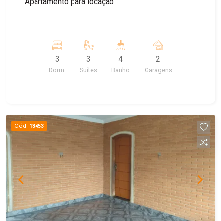
Apartamento para locação
3
3
4
2
Dorm.
Suítes
Banho
Garagens
Cód.
13453