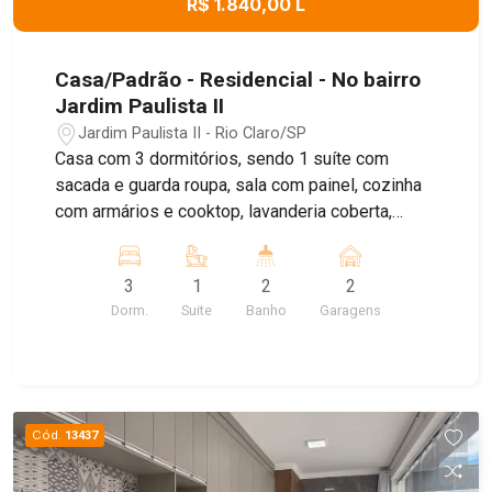
R$ 1.840,00 L
Casa/Padrão - Residencial - No bairro
Jardim Paulista II
Jardim Paulista II - Rio Claro/SP
Casa com 3 dormitórios, sendo 1 suíte com
sacada e guarda roupa, sala com painel, cozinha
com armários e cooktop, lavanderia coberta,
quintal com churrasqueira, garagem coberta
3
1
2
2
Dorm.
Suite
Banho
Garagens
Cód.
13437