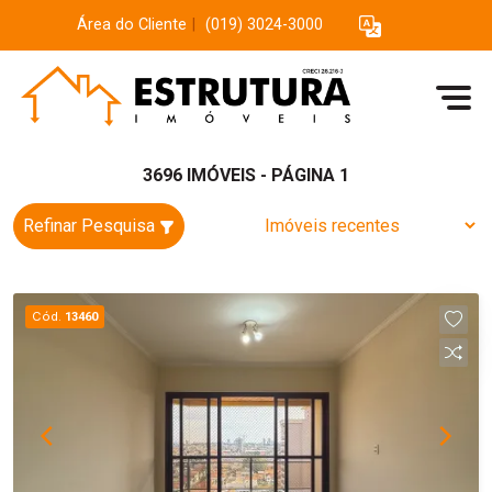
Área do Cliente
|
(019) 3024-3000
3696 IMÓVEIS - PÁGINA 1
Refinar Pesquisa
Cód.
13460