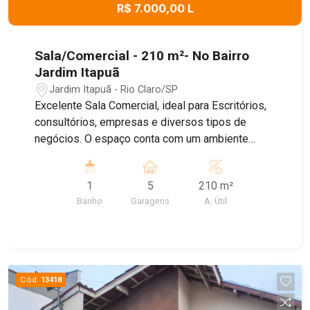
R$ 7.000,00 L
Sala/Comercial - 210 m²- No Bairro
Jardim Itapuã
Jardim Itapuã - Rio Claro/SP
Excelente Sala Comercial, ideal para Escritórios,
consultórios, empresas e diversos tipos de
negócios. O espaço conta com um ambiente
amplo e bem distribuído , banheiro Privativo, ar
condicionado, proporcionando mais conforto para
1
5
210 m²
o dia dia , e Sistema de energia solar, garantindo
Banho
Garagens
A. Útil
maior economia e sustentabilidade. Agende uma
visita!
Cód.
13418