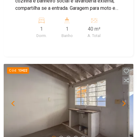
cozinha e banheiro social e lavanderia externa,
compartilha se a entrada. Garagem para moto e
bike
1
1
40 m²
Dorm.
Banho
A. Total
Cód.
13422