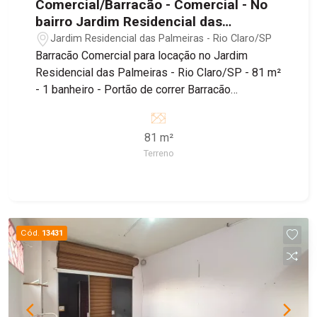
Comercial/Barracão - Comercial - No
bairro Jardim Residencial das
Palmeiras
Jardim Residencial das Palmeiras - Rio Claro/SP
Barracão Comercial para locação no Jardim
Residencial das Palmeiras - Rio Claro/SP - 81 m²
- 1 banheiro - Portão de correr Barracão
localizado no bairro Jardim Residencial das
Palmeiras, sendo próximo ao Supermercado
81 m²
Tropical, Padaria Estrela de Ouro e Farmácia
Terreno
Droga Raia, além de fácil acesso à Estrada dos
Costas e Avenida Visconde do Rio Claro.
Cód.
13431