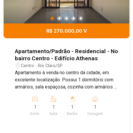
R$ 270.000,00 V
Apartamento/Padrão - Residencial - No
bairro Centro - Edifício Athenas
Centro - Rio Claro/SP
Apartamento à venda no centro da cidade, em
excelente localização. Possui 1 dormitório com
armários, sala espaçosa, cozinha com armários e
ótima distribuição dos ambientes. Ideal para
quem busca praticidade, conforto e fácil acesso
1
1
1
1
ao comércio e serviços. Agende sua visita!
Dorm.
Suite
Banho
Garagem