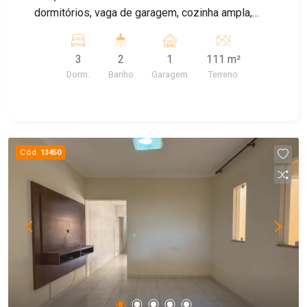
dormitórios, vaga de garagem, cozinha ampla,
quintal. ImóvelCasa à 5 minutos do metrô Cidade
Patriarca Localização excelente próximo a todo
3
2
1
111 m²
comércio, feira livre, escolas, posto de saúde.
Dorm.
Banho
Garagem
Terreno
Fácil acesso a Radial Leste.
Cód.
13450