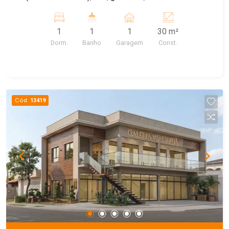
Máquina de lavar comunitária e garagem para
carro, agua e IPTU incluso. Energia a parte.
1
1
1
30 m²
Dorm.
Banho
Garagem
Const.
Cód.
13419