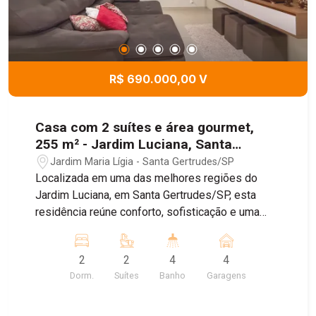
R$ 690.000,00 V
Casa com 2 suítes e área gourmet,
255 m² - Jardim Luciana, Santa
Gertrudes/SP
Jardim Maria Lígia - Santa Gertrudes/SP
Localizada em uma das melhores regiões do
Jardim Luciana, em Santa Gertrudes/SP, esta
residência reúne conforto, sofisticação e uma
estrutura completa para quem busca qualidade
de vida. O imóvel foi projetado com acabamentos
2
2
4
4
de excelente padrão, oferecendo ambientes
Dorm.
Suítes
Banho
Garagens
amplos, funcionais e prontos para receber sua
família. Entre os principais destaques estão: - 2
suítes espaçosas sendo uma com closet; -