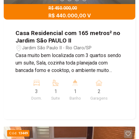
R$ 450.000,00
R$ 440.000,00 V
Casa Residencial com 165 metros² no
Jardim São PAULO II
Jardim São Paulo II - Rio Claro/SP
Casa muito bem localizada com 3 quartos sendo
um suíte, Sala, cozinha toda planejada com
bancada forno e cooktop, o ambiente muito
agradável. Garagem para 2 carros com Portão
eletrônico, e belo quintal uma parte coberta e
3
1
1
2
outra para um belo lazer. Cerca Elétrica. Parte
Dorm.
Suite
Banho
Garagens
elétrica muito bem feita.
Cód.
13449