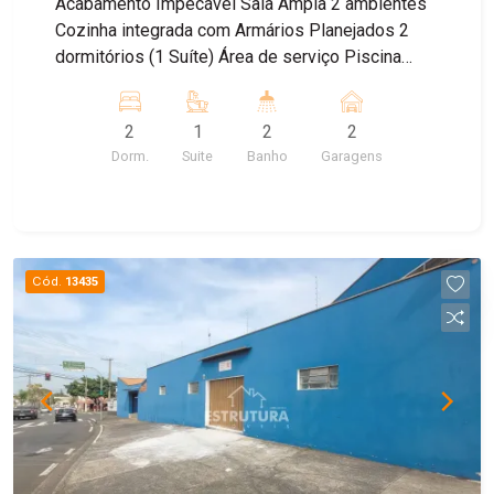
Acabamento Impecável Sala Ampla 2 ambiêntes
Cozinha integrada com Armários Planejados 2
dormitórios (1 Suíte) Área de serviço Piscina
Agende uma visita.
2
1
2
2
Dorm.
Suite
Banho
Garagens
Cód.
13435