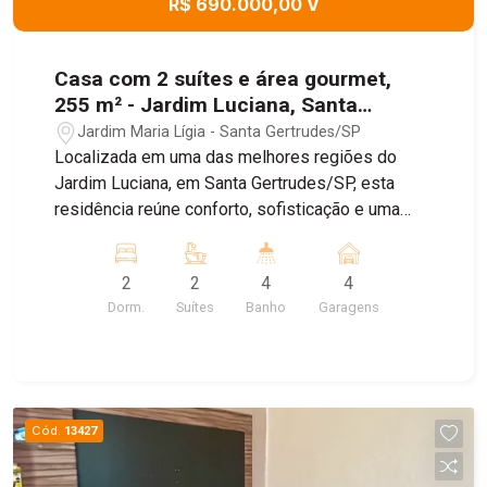
R$ 690.000,00 V
Casa com 2 suítes e área gourmet,
255 m² - Jardim Luciana, Santa
Gertrudes/SP
Jardim Maria Lígia - Santa Gertrudes/SP
Localizada em uma das melhores regiões do
Jardim Luciana, em Santa Gertrudes/SP, esta
residência reúne conforto, sofisticação e uma
estrutura completa para quem busca qualidade
de vida. O imóvel foi projetado com acabamentos
2
2
4
4
de excelente padrão, oferecendo ambientes
Dorm.
Suítes
Banho
Garagens
amplos, funcionais e prontos para receber sua
família. Entre os principais destaques estão: - 2
suítes espaçosas sendo uma com closet; -
Ambiente com possibilidade de um terceiro
dormitório ou escritório; - Sala de estar; - Cozinha
Cód.
13427
funcional com planejados, forno embutido e
sugar; - Ampla área gourmet, ideal para receber