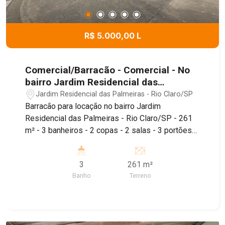
R$ 5.000,00 L
Comercial/Barracão - Comercial - No
bairro Jardim Residencial das
Palmeiras
Jardim Residencial das Palmeiras - Rio Claro/SP
Barracão para locação no bairro Jardim
Residencial das Palmeiras - Rio Claro/SP - 261
m² - 3 banheiros - 2 copas - 2 salas - 3 portões
de acesso à rua - Piso térreo e superior Imóvel
de 260m², conta com depósito, piso térreo e piso
3
261 m²
superior, sendo localizado próximo ao
Banho
Terreno
Supermercado Tropical, Padaria Estrela de Ouro e
Farmácia Droga Raia, além de fácil acesso à
Estrada dos Costas e Avenida Visconde do Rio
Claro.