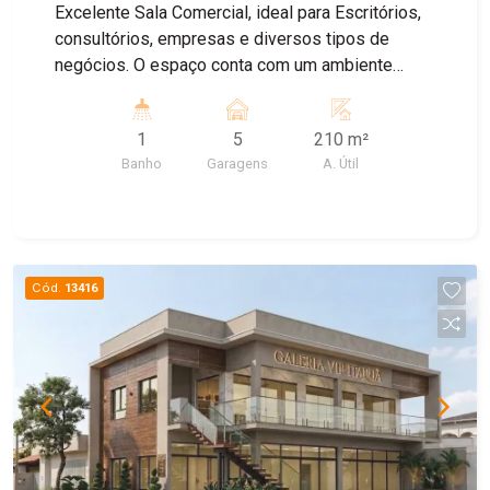
Excelente Sala Comercial, ideal para Escritórios,
consultórios, empresas e diversos tipos de
negócios. O espaço conta com um ambiente
amplo e bem distribuído , banheiro Privativo, ar
condicionado, proporcionando mais conforto para
1
5
210 m²
o dia dia , e Sistema de energia solar, garantindo
Banho
Garagens
A. Útil
maior economia e sustentabilidade. Agende uma
visita!
Cód.
13416