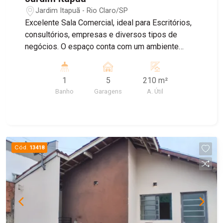
Jardim Itapuã - Rio Claro/SP
Excelente Sala Comercial, ideal para Escritórios,
consultórios, empresas e diversos tipos de
negócios. O espaço conta com um ambiente
amplo e bem distribuído , banheiro Privativo, ar
condicionado, proporcionando mais conforto para
1
5
210 m²
o dia dia , e Sistema de energia solar, garantindo
Banho
Garagens
A. Útil
maior economia e sustentabilidade. Agende uma
visita!
Cód.
13418