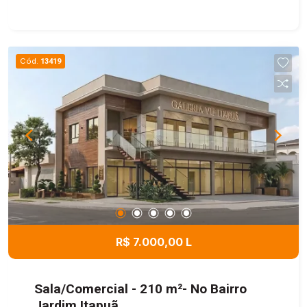
Cód.
13419
R$ 7.000,00 L
Sala/Comercial - 210 m²- No Bairro
Jardim Itapuã