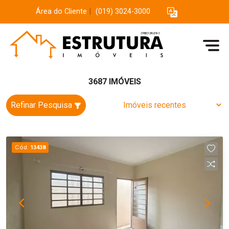
Área do Cliente
|
(019) 3024-3000
3687 IMÓVEIS
Refinar Pesquisa
Cód.
13438