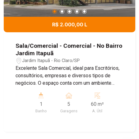
R$ 2.000,00 L
Sala/Comercial - Comercial - No Bairro
Jardim Itapuã
Jardim Itapuã - Rio Claro/SP
Excelente Sala Comercial, ideal para Escritórios,
consultórios, empresas e diversos tipos de
negócios. O espaço conta com um ambiente
amplo e bem distribuído , banheiro Privativo, ar
condicionado, proporcionando mais conforto para
1
5
60 m²
o dia dia , e Sistema de energia solar, garantindo
Banho
Garagens
A. Útil
maior economia e sustentabilidade. Agende uma
visita!