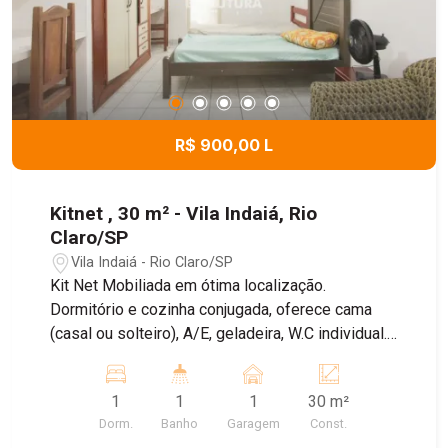
R$ 900,00 L
Kitnet , 30 m² - Vila Indaiá, Rio
Claro/SP
Vila Indaiá - Rio Claro/SP
Kit Net Mobiliada em ótima localização.
Dormitório e cozinha conjugada, oferece cama
(casal ou solteiro), A/E, geladeira, W.C individual.
Máquina de lavar comunitária e garagem para
carro, agua e IPTU incluso. Energia a parte.
1
1
1
30 m²
Dorm.
Banho
Garagem
Const.