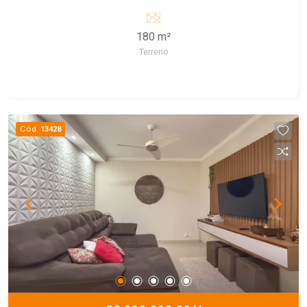
área de luz no piso inferior e 2 banheiros no piso
superior, recuo para 4 carros.
180 m²
Terreno
Cód.
13428