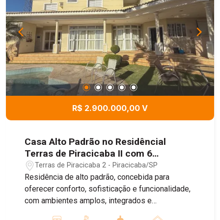
R$ 2.900.000,00 V
Casa Alto Padrão no Residêncial
Terras de Piracicaba II com 6
Domitórios sendo 4 Suítes, 674,55m² -
Terras de Piracicaba 2 - Piracicaba/SP
Piracicaba/SP
Residência de alto padrão, concebida para
oferecer conforto, sofisticação e funcionalidade,
com ambientes amplos, integrados e
acabamentos de elevado padrão. No pavimento