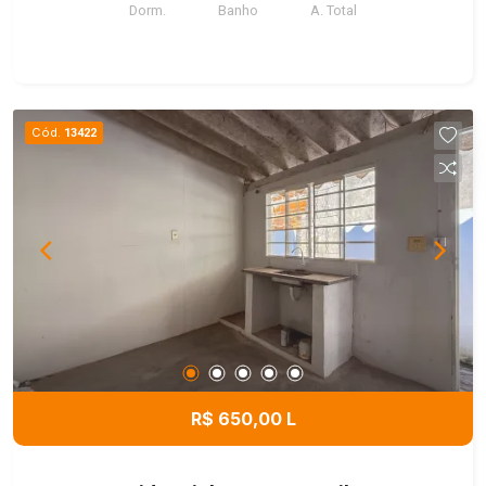
Dorm.
Banho
A. Total
Cód.
13422
R$ 650,00 L