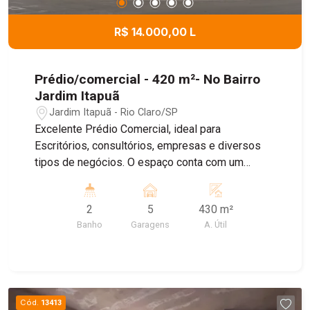
R$ 14.000,00 L
Prédio/comercial - 420 m²- No Bairro
Jardim Itapuã
Jardim Itapuã - Rio Claro/SP
Excelente Prédio Comercial, ideal para
Escritórios, consultórios, empresas e diversos
tipos de negócios. O espaço conta com um
ambiente amplo e bem distribuído , banheiro
Privativo, ar condicionado, proporcionando mais
2
5
430 m²
conforto para o dia dia , e Sistema de energia
Banho
Garagens
A. Útil
solar, garantindo maior economia e
sustentabilidade. Agende uma visita!
Cód.
13413