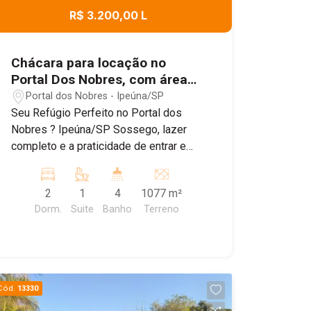
R$ 3.200,00 L
Chácara para locação no
Portal Dos Nobres, com área
Gourmet com churrasqueira,
Portal dos Nobres - Ipeúna/SP
piscina, campo de futebol e
Seu Refúgio Perfeito no Portal dos
muito mais!
Nobres ? Ipeúna/SP Sossego, lazer
completo e a praticidade de entrar e
morar! Se você procura paz, ar puro e
uma estrutura pronta para viver
2
1
4
1077 m²
momentos inesquecíveis com a família
Dorm.
Suite
Banho
Terreno
e amigos, esta chácara é o lugar ideal!
Localizada no tranquilo e arborizado
bairro Portal dos Nobres, em Ipeúna, o
imóvel une o conforto da casa de
campo com uma área de lazer privativa
Cód.
13330
sensacional. O grande diferencial? O