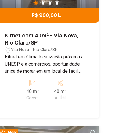
R$ 900,00 L
Kitnet com 40m² - Via Nova,
Rio Claro/SP
Vila Nova - Rio Claro/SP
Kitnet em ótima localização próxima a
UNESP e a comércios, oportunidade
única de morar em um local de fácil
acesso. Não perca essa oportunidade e
consulte nosso corretores.
40 m²
40 m²
Const.
A. Útil
Cód.
13337