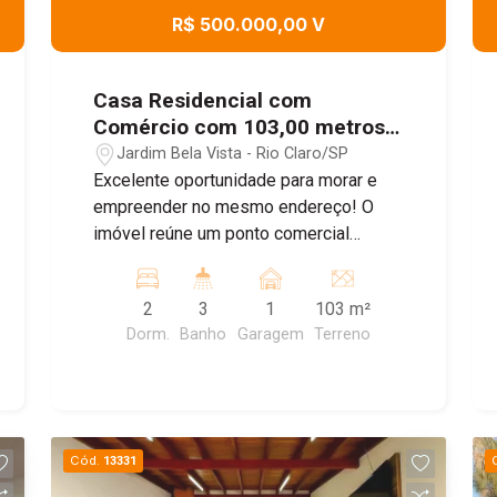
R$ 500.000,00 V
Casa Residencial com
Comércio com 103,00 metros ²
Bairro Jardim Bela Vista
Jardim Bela Vista - Rio Claro/SP
Excelente oportunidade para morar e
empreender no mesmo endereço! O
imóvel reúne um ponto comercial
completo no piso térreo, atualmente
estruturado como pizzaria, com cozinha
2
3
1
103 m²
equipada, dois banheiros e
Dorm.
Banho
Garagem
Terreno
infraestrutura pronta para diversos
segmentos alimentícios. No pavimento
superior, uma residência 2 quartos, sala,
cozinha, banheiro e garagem excelente
localização de investimento.
Cód.
13331