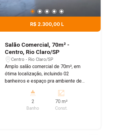
R$ 2.300,00 L
Salão Comercial, 70m² -
Centro, Rio Claro/SP
Centro - Rio Claro/SP
Amplo salão comercial de 70m², em
ótima localização, incluindo 02
banheiros e espaço pra ambiente de
cozinha, com pintura nova e piso em
porcelanato recentemente colocados.
2
70 m²
Ideal pra ramo alimentício, vestuário,
Banho
Const.
calçados, atendimento a clientes, etc.
Agende sua visita!