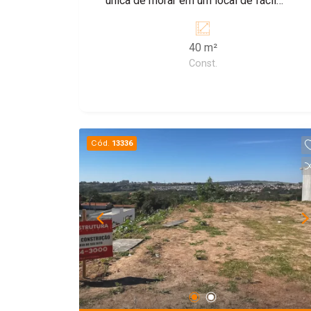
única de morar em um local de fácil
acesso. Não perca essa oportunidade e
consulte nosso corretores.
40 m²
Const.
Cód.
13336