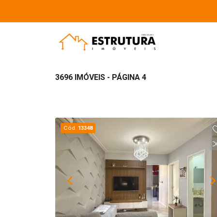
3696 IMÓVEIS - PÁGINA 4
Cód.
13348