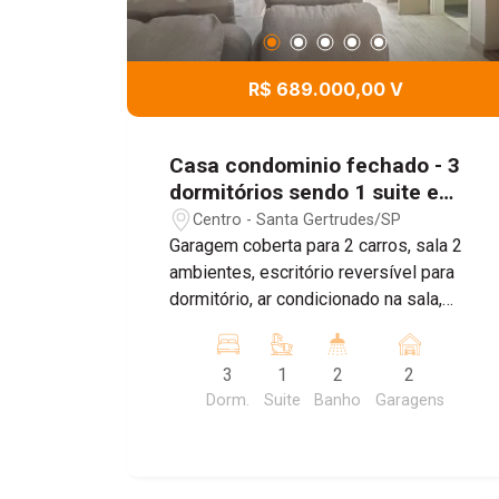
R$ 689.000,00 V
Casa condominio fechado - 3
dormitórios sendo 1 suite e
area gourmet- Santa Gertrudes
Centro - Santa Gertrudes/SP
- SP
Garagem coberta para 2 carros, sala 2
ambientes, escritório reversível para
dormitório, ar condicionado na sala,
lavabo, lavanderia, quarto de despensa,
área gourmet com cozinha, no piso
3
1
2
2
superior 3 dormitórios com armários e
Dorm.
Suite
Banho
Garagens
um suite com ar condicionado e varanda
e banheiro social. Condominio com
piscina, salão de festa e playground