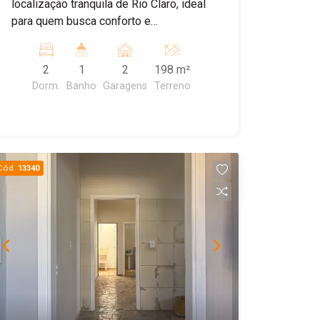
localização tranquila de Rio Claro, ideal
para quem busca conforto e
praticidade. Possui 2 dormitórios, sala,
cozinha, 2 vagas de garagem com
2
1
2
198 m²
portão eletrônico, cerca elétrica e
Dorm.
Banho
Garagens
Terreno
excelente quintal. Nos fundos, conta
com uma churrasqueira e cozinha
externa, perfeita para receber
familiares e amigos.
Cód.
13340