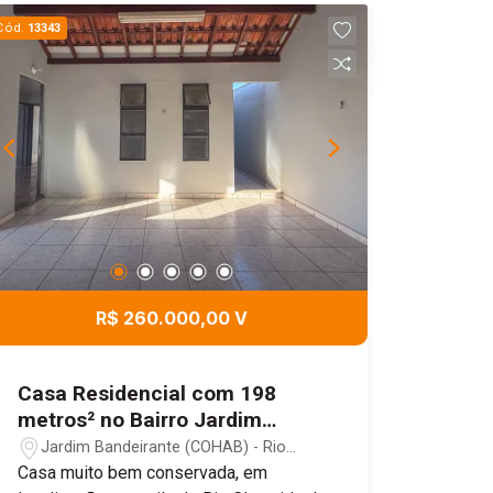
Cód.
13343
R$ 260.000,00 V
Casa Residencial com 198
metros² no Bairro Jardim
Bandeirantes
Jardim Bandeirante (COHAB) - Rio
Claro/SP
Casa muito bem conservada, em