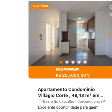
Cód.
13345
R$ 270.000,00
R$ 255.000,00 V
Apartamento Condomínio
Villagio Corte , 48,48 m² em
Cordeirópolis - SP
Bairro do Cascalho - Cordeirópolis/SP
Excelente oportunidade para quem