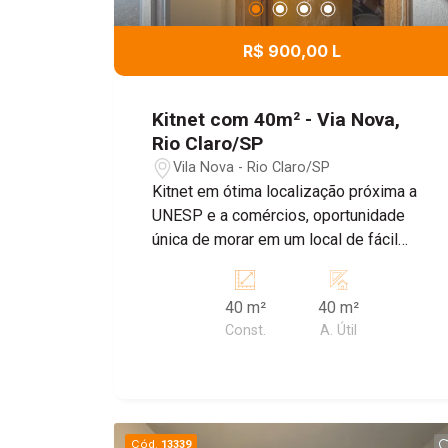
R$ 900,00 L
Kitnet com 40m² - Via Nova,
Rio Claro/SP
Vila Nova - Rio Claro/SP
Kitnet em ótima localização próxima a
UNESP e a comércios, oportunidade
única de morar em um local de fácil
acesso. Não perca essa oportunidade e
consulte nosso corretores.
40 m²
40 m²
Const.
A. Útil
Cód.
13339