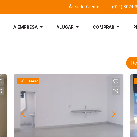
Área do Cliente
|
(019) 3024-
A EMPRESA
ALUGAR
COMPRAR
P
Re
Cód.
13347