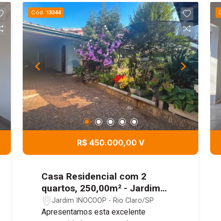
Cód.
13344
R$ 450.000,00 V
Casa Residencial com 2
quartos, 250,00m² - Jardim
Inocoop, Rio Claro/SP
Jardim INOCOOP - Rio Claro/SP
Apresentamos esta excelente