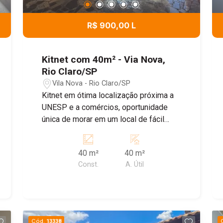
R$ 900,00 L
Kitnet com 40m² - Via Nova,
Rio Claro/SP
Vila Nova - Rio Claro/SP
Kitnet em ótima localização próxima a
UNESP e a comércios, oportunidade
única de morar em um local de fácil
acesso. Não perca essa oportunidade e
consulte nosso corretores.
40 m²
40 m²
Const.
A. Útil
Cód.
13338