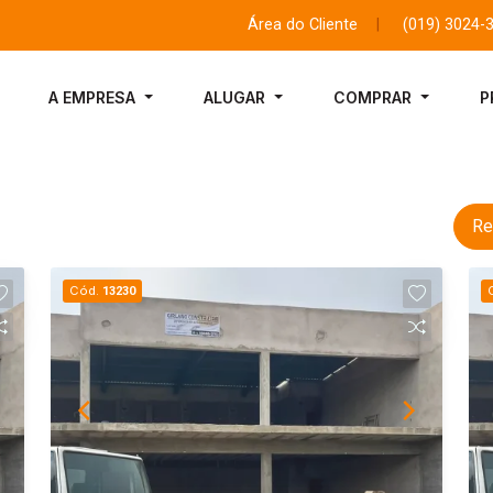
Área do Cliente
|
(019) 3024-
A EMPRESA
ALUGAR
COMPRAR
P
Re
Cód.
13230