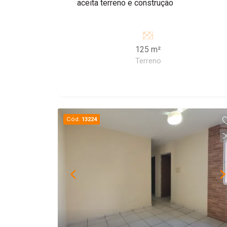
aceita terreno e construção
125 m²
Terreno
Cód.
13224