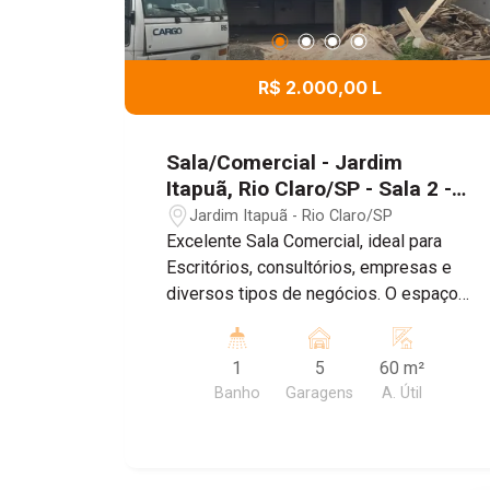
R$ 2.000,00 L
Sala/Comercial - Jardim
Itapuã, Rio Claro/SP - Sala 2 -
Galeria VIP Itapuã
Jardim Itapuã - Rio Claro/SP
Excelente Sala Comercial, ideal para
Escritórios, consultórios, empresas e
diversos tipos de negócios. O espaço
conta com um ambiente amplo e bem
distribuído , banheiro Privativo, ar
1
5
60 m²
condicionado, proporcionando mais
Banho
Garagens
A. Útil
conforto para o dia dia , e Sistema de
energia solar, garantindo maior
economia e sustentabilidade. Agende
uma visita!