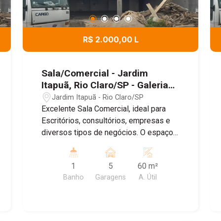
R$ 2.000,00 L
Sala/Comercial - Jardim
Itapuã, Rio Claro/SP - Galeria
VIP Itapuã
Jardim Itapuã - Rio Claro/SP
Excelente Sala Comercial, ideal para
Escritórios, consultórios, empresas e
diversos tipos de negócios. O espaço
conta com um ambiente amplo e bem
distribuído , banheiro Privativo, ar
1
5
60 m²
condicionado, proporcionando mais
Banho
Garagens
A. Útil
conforto para o dia dia , e Sistema de
energia solar, garantindo maior
economia e sustentabilidade. Agende
uma visita!