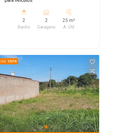
para veículos.
2
2
25 m²
Banho
Garagens
A. Útil
Cód.
13214