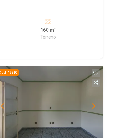
160 m²
Terreno
Cód.
13220