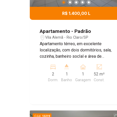
R$ 1.400,00 L
Apartamento - Padrão
Vila Alemã - Rio Claro/SP
Apartamento térreo, em excelente
localização, com dois dormitórios, sala,
cozinha, banheiro socIal e área de
serviço. Uma vaga de garagem coberta.
Venha conferiir!
2
1
1
52 m²
Dorm.
Banho
Garagem
Const.
Cód.
13219