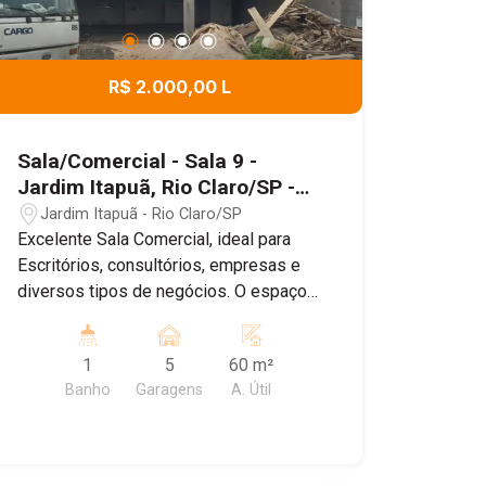
R$ 2.000,00 L
Sala/Comercial - Sala 9 -
Jardim Itapuã, Rio Claro/SP -
Galeria VIP Itapuã -
Jardim Itapuã - Rio Claro/SP
Excelente Sala Comercial, ideal para
Escritórios, consultórios, empresas e
diversos tipos de negócios. O espaço
conta com um ambiente amplo e bem
distribuído , banheiro Privativo, ar
1
5
60 m²
condicionado, proporcionando mais
Banho
Garagens
A. Útil
conforto para o dia dia , e Sistema de
energia solar, garantindo maior
economia e sustentabilidade. Agende
uma visita!