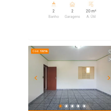
2
2
20 m²
Banho
Garagens
A. Útil
Cód.
13216