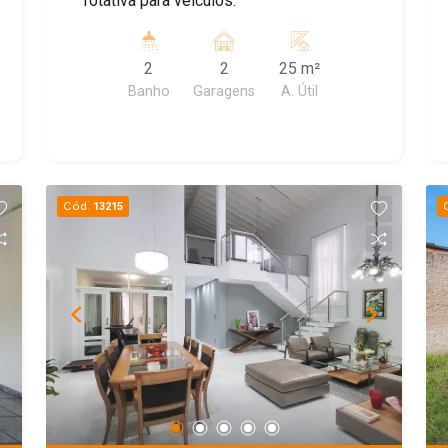
rotativa para veículos.
2
2
25 m²
Banho
Garagens
A. Útil
Cód.
13215