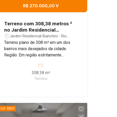
R$ 270.000,00 V
Terreno com 308,38 metros ²
no Jardim Residencial
Bianchini
Jardim Residencial Bianchini - Rio
Claro/SP
Terreno plano de 308 m² em um dos
bairros mais desejados da cidade.
Região. Em região estritamente
residencial, ideal para construir a casa
dos seus sonhos.
308.38 m²
Terreno
Cód.
13211