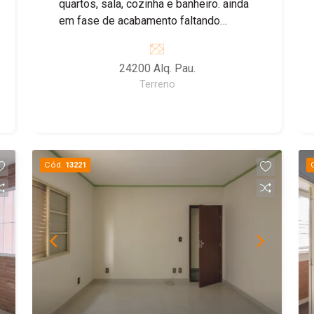
quartos, sala, cozinha e banheiro. ainda
em fase de acabamento faltando
apenas rebocar, conta ainda com um
poço artesiano.
24200 Alq. Pau.
Terreno
Cód.
13221