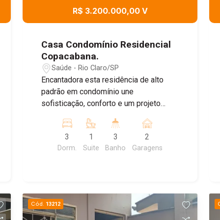
R$ 3.200.000,00 V
Casa Condomínio Residencial
Copacabana.
Saúde - Rio Claro/SP
Encantadora esta residência de alto
padrão em condomínio une
sofisticação, conforto e um projeto
contemporâneo impecável. Com pé-
direito duplo, amplas salas de estar em
3
1
3
2
três ambientes, home theater, sala de
Dorm.
Suite
Banho
Garagens
TV e um charmoso mezanino, oferece
espaços únicos para viver e receber.
São três dormitórios, incluindo uma
suíte com um closet deslumbrante. A
cozinha, moderna e funcional,
Cód.
13212
complementa o alto nível de