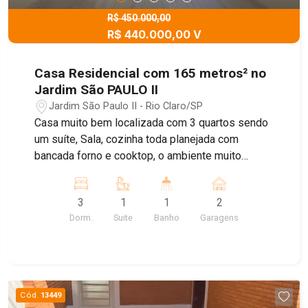
R$ 450.000,00
R$ 440.000,00 V
Casa Residencial com 165 metros² no
Jardim São PAULO II
Jardim São Paulo II - Rio Claro/SP
Casa muito bem localizada com 3 quartos sendo
um suíte, Sala, cozinha toda planejada com
bancada forno e cooktop, o ambiente muito
agradável. Garagem para 2 carros com Portão
eletrônico, e belo quintal uma parte coberta e
3
1
1
2
outra para um belo lazer. Cerca Elétrica. Parte
Dorm.
Suite
Banho
Garagens
elétrica muito bem feita.
Cód.
13449