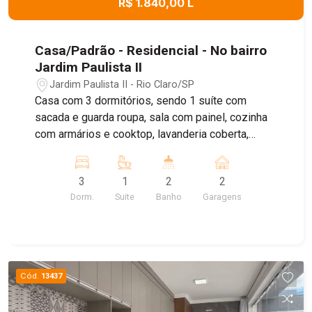
R$ 1.840,00 L
Casa/Padrão - Residencial - No bairro
Jardim Paulista II
Jardim Paulista II - Rio Claro/SP
Casa com 3 dormitórios, sendo 1 suíte com
sacada e guarda roupa, sala com painel, cozinha
com armários e cooktop, lavanderia coberta,
quintal com churrasqueira, garagem coberta
3
1
2
2
Dorm.
Suite
Banho
Garagens
Cód.
13437