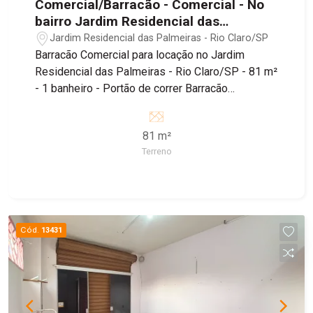
Comercial/Barracão - Comercial - No
bairro Jardim Residencial das
Palmeiras
Jardim Residencial das Palmeiras - Rio Claro/SP
Barracão Comercial para locação no Jardim
Residencial das Palmeiras - Rio Claro/SP - 81 m²
- 1 banheiro - Portão de correr Barracão
localizado no bairro Jardim Residencial das
Palmeiras, sendo próximo ao Supermercado
81 m²
Tropical, Padaria Estrela de Ouro e Farmácia
Terreno
Droga Raia, além de fácil acesso à Estrada dos
Costas e Avenida Visconde do Rio Claro.
Cód.
13431