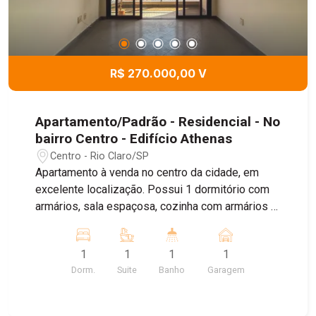
R$ 270.000,00 V
Apartamento/Padrão - Residencial - No
bairro Centro - Edifício Athenas
Centro - Rio Claro/SP
Apartamento à venda no centro da cidade, em
excelente localização. Possui 1 dormitório com
armários, sala espaçosa, cozinha com armários e
ótima distribuição dos ambientes. Ideal para
quem busca praticidade, conforto e fácil acesso
1
1
1
1
ao comércio e serviços. Agende sua visita!
Dorm.
Suite
Banho
Garagem