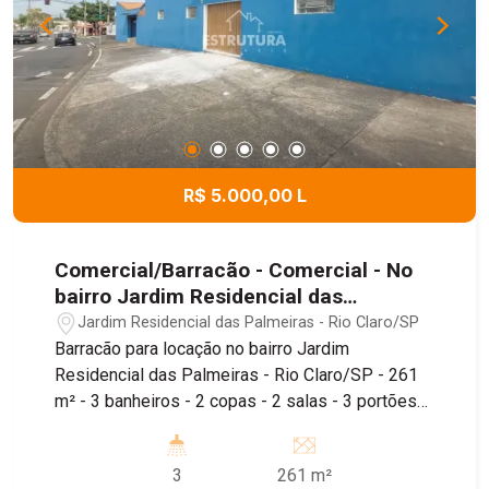
R$ 5.000,00 L
Comercial/Barracão - Comercial - No
bairro Jardim Residencial das
Palmeiras
Jardim Residencial das Palmeiras - Rio Claro/SP
Barracão para locação no bairro Jardim
Residencial das Palmeiras - Rio Claro/SP - 261
m² - 3 banheiros - 2 copas - 2 salas - 3 portões
de acesso à rua - Piso térreo e superior Imóvel
de 260m², conta com depósito, piso térreo e piso
3
261 m²
superior, sendo localizado próximo ao