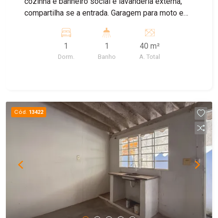
cozinha e banheiro social e lavanderia externa,
compartilha se a entrada. Garagem para moto e
bike
1
1
40 m²
Dorm.
Banho
A. Total
Cód.
13422