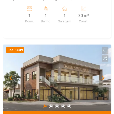
Máquina de lavar comunitária e garagem para
carro, agua e IPTU incluso. Energia a parte.
1
1
1
30 m²
Dorm.
Banho
Garagem
Const.
Cód.
13419