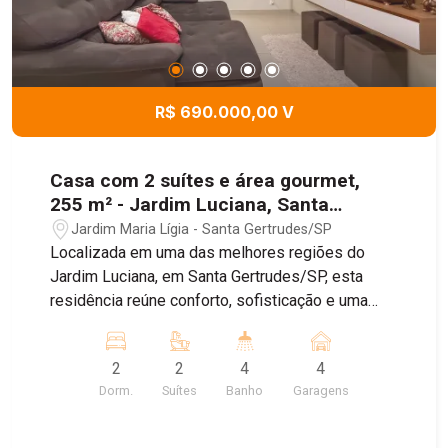
R$ 690.000,00 V
Casa com 2 suítes e área gourmet,
255 m² - Jardim Luciana, Santa
Gertrudes/SP
Jardim Maria Lígia - Santa Gertrudes/SP
Localizada em uma das melhores regiões do
Jardim Luciana, em Santa Gertrudes/SP, esta
residência reúne conforto, sofisticação e uma
estrutura completa para quem busca qualidade
de vida. O imóvel foi projetado com acabamentos
2
2
4
4
de excelente padrão, oferecendo ambientes
Dorm.
Suítes
Banho
Garagens
amplos, funcionais e prontos para receber sua
família. Entre os principais destaques estão: - 2
suítes espaçosas sendo uma com closet; -