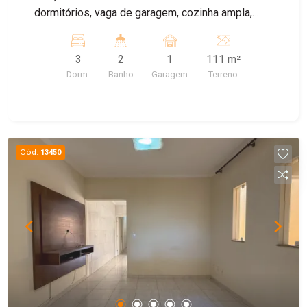
dormitórios, vaga de garagem, cozinha ampla,
quintal. ImóvelCasa à 5 minutos do metrô Cidade
Patriarca Localização excelente próximo a todo
3
2
1
111 m²
comércio, feira livre, escolas, posto de saúde.
Dorm.
Banho
Garagem
Terreno
Fácil acesso a Radial Leste.
Cód.
13450