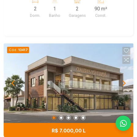
2
1
2
90 m²
Dorm.
Banho
Garagens
Const.
Cód.
13417
R$ 7.000,00 L