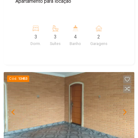
Apartamento para locação
3
3
4
2
Dorm.
Suítes
Banho
Garagens
Cód.
13453