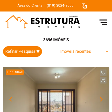
Área do Cliente
|
(019) 3024-3000
3696 IMÓVEIS
Refinar Pesquisa
Cód.
13460