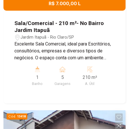
R$ 7.000,00 L
Sala/Comercial - 210 m²- No Bairro
Jardim Itapuã
Jardim Itapuã - Rio Claro/SP
Excelente Sala Comercial, ideal para Escritórios,
consultórios, empresas e diversos tipos de
negócios. O espaço conta com um ambiente
amplo e bem distribuído , banheiro Privativo, ar
condicionado, proporcionando mais conforto para
1
5
210 m²
o dia dia , e Sistema de energia solar, garantindo
Banho
Garagens
A. Útil
maior economia e sustentabilidade. Agende uma
visita!
Cód.
13418