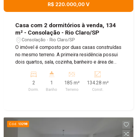
R$ 220.000,00 V
Casa com 2 dormitórios à venda, 134
m² - Consolação - Rio Claro/SP
Consolação - Rio Claro/SP
O imóvel é composto por duas casas construídas
no mesmo terreno. A primeira residência possui
dois quartos, sala, cozinha, banheiro e área de
serviço. A segunda residência conta com um
dormitório, sala, cozinha, banheiro e área de
2
1
185 m²
134.28 m²
serviço, oferecendo uma opção independente de
Dorm.
Banho
Terreno
Const.
moradia no mesmo terreno.
Cód.
13298