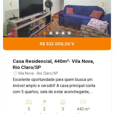
R$ 532.000,00 V
Casa Residencial, 440m²- Vila Nova,
Rio Claro/SP
Vila Nova - Rio Claro/SP
Excelente oportunidade para quem busca um
imóvel amplo e versátil! A casa principal conta
com 5 quartos, sala de estar aconchegante,
cozinha funcional, hall de entrada e 2 banheiros,
oferecendo conforto para toda a família. Nos
5
2
3
440 m²
fundos, o imóvel possui uma segunda casa e