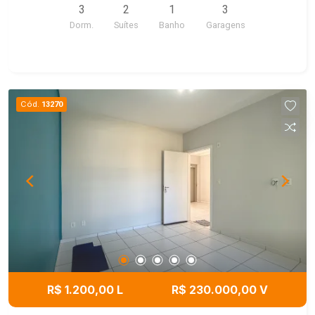
3
2
1
3
Dorm.
Suítes
Banho
Garagens
Cód.
13270
R$ 1.200,00 L
R$ 230.000,00 V