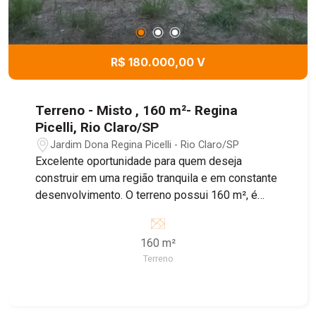
R$ 180.000,00 V
Terreno - Misto , 160 m²- Regina
Picelli, Rio Claro/SP
Jardim Dona Regina Picelli - Rio Claro/SP
Excelente oportunidade para quem deseja
construir em uma região tranquila e em constante
desenvolvimento. O terreno possui 160 m², é
plano, murado, conta com portão e calçada pronta,
oferecendo mais praticidade para iniciar sua obra.
160 m²
Localizado no Residencial Regina Picelli, o
Terreno
imóvel está em uma ótima região, com fácil
acesso aos principais pontos da cidade e
próximo a comércios e serviços. Ideal para quem
busca segurança, boa localização e um terreno