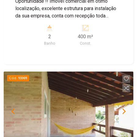
Oportunidade !! Imóvel comercial em ótimo
localização, excelente estrutura para instalação
da sua empresa, conta com recepção toda
equipada, 5 salas com metragens boas em amplo
espaços já com móveis ( a negociar ) e ar
2
400 m²
condicionado para melhor ambiente de trabalho,
Banho
Const.
conta com cozinha equipada já para uso e
banheiros. Agende sua visita !!
Cód.
13301