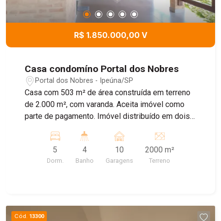
R$ 1.850.000,00 V
Casa condomíno Portal dos Nobres
Portal dos Nobres - Ipeúna/SP
Casa com 503 m² de área construída em terreno
de 2.000 m², com varanda. Aceita imóvel como
parte de pagamento. Imóvel distribuído em dois
pavimentos, implantado em amplo terreno de
2.000 m², com 503 m² de área construída,
5
4
10
2000 m²
oferecendo conforto, funcionalidade e excelente
Dorm.
Banho
Garagens
Terreno
área externa com muito verde, pomar formado,
pergolado e ofurô. - Pavimento Superior Ampla
sala de estar; Copa; Cozinha; 3 dormitórios com
AP 2 banheiros um com hidromassagem. Área de
serviço (lavanderia). - Pavimento Inferior Sala;
Cód.
13300