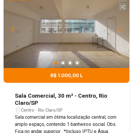
Cozinha; 2 dormitórios; Banheiro; Área de serviço
(lavanderia); Sauna seca (inacabada). - Área
Externa Espaço gourmet com blindex.
Churrasqueira Quarto de apoio; Banheiro; Banheiro
social Ofurô Garagem coberta para 2 veículos
com portão eletrônico Entrada lateral ampla,
espaço descoberto para estacionamento de
diversos veículos; Quintal totalmente gramado;
Pomar formado. Documentação em ordem, apta
para financiamento.
R$ 1.000,00 L
Sala Comercial, 30 m² - Centro, Rio
Claro/SP
Centro - Rio Claro/SP
Sala comercial em ótima localização central, com
amplo espaço, contendo 1 banheiros social. Obs.
Fica no andar superior . *Incluso IPTU e Água.