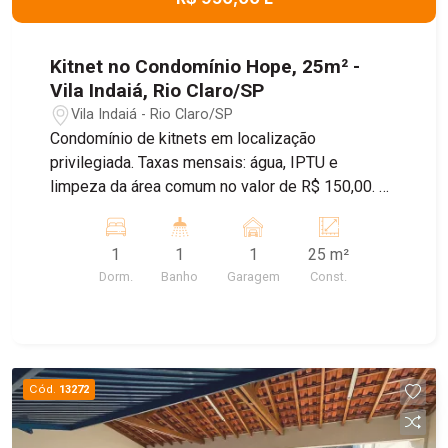
Kitnet no Condomínio Hope, 25m² -
Vila Indaiá, Rio Claro/SP
Vila Indaiá - Rio Claro/SP
Condomínio de kitnets em localização
privilegiada. Taxas mensais: água, IPTU e
limpeza da área comum no valor de R$ 150,00. O
condomínio conta com garagem e lavanderia
equipada com duas máquinas de lavar roupas.
1
1
1
25 m²
Agende sua visita!
Dorm.
Banho
Garagem
Const.
Cód.
13272