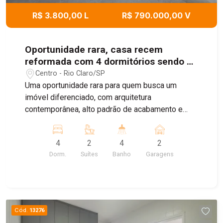
R$ 3.800,00 L
R$ 790.000,00 V
Oportunidade rara, casa recem
reformada com 4 dormitórios sendo 2
suites e espaço gourmet - Santa Cruz.
Centro - Rio Claro/SP
Uma oportunidade rara para quem busca um
imóvel diferenciado, com arquitetura
contemporânea, alto padrão de acabamento e
uma localização privilegiada. Esta residência está
passando por uma reforma completa,
4
2
4
2
desenvolvida a partir de um projeto assinado por
Dorm.
Suítes
Banho
Garagens
um escritório de arquitetura reconhecido em Rio
Claro, unindo sofisticação, funcionalidade e
valorização patrimonial. Cada detalhe foi pensado
para oferecer conforto, elegância e qualidade
construtiva de primeira linha. O projeto contempla
Cód.
13276
ambientes amplos e integrados, com sala de