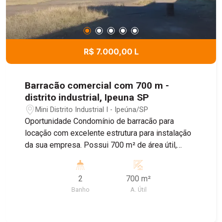
R$ 7.000,00 L
Barracão comercial com 700 m -
distrito industrial, Ipeuna SP
Mini Distrito Industrial I - Ipeúna/SP
Oportunidade Condomínio de barracão para
locação com excelente estrutura para instalação
da sua empresa. Possui 700 m² de área útil,
ampla entrada para caminhões, facilitando
operações de carga e descarga, além de espaço
2
700 m²
para estacionamento de veículos grandes, conta
Banho
A. Útil
com banheiros e escritório. Compartilhe - se área
do refeitório todo completo e o vestiário com
armários para guardar os pertences. Imóvel