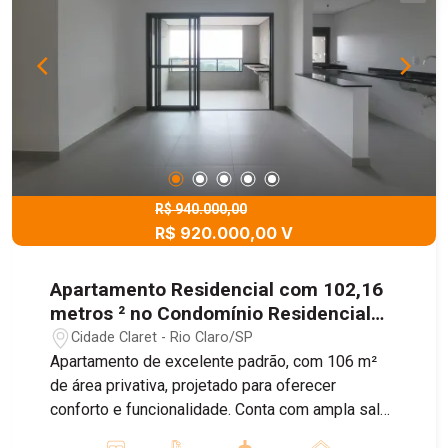
R$ 940.000,00
R$ 920.000,00 V
Apartamento Residencial com 102,16
metros ² no Condomínio Residencial
Alameda Claret.
Cidade Claret - Rio Claro/SP
Apartamento de excelente padrão, com 106 m²
de área privativa, projetado para oferecer
conforto e funcionalidade. Conta com ampla sala
de estar integrada aos ambientes de jantar e