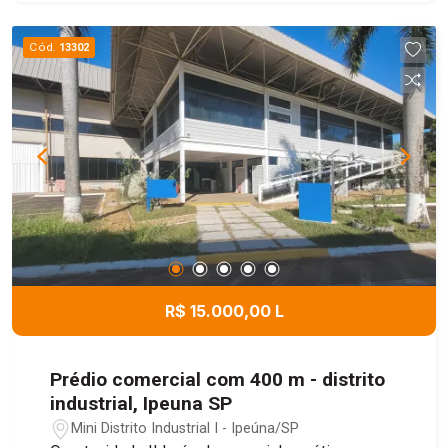
versátil, ideal para atividades industriais,
comerciais, logísticas e de armazenamento,
Cód.
13302
oferecendo praticidade, funcionalidade e ótimo
aproveitamento dos espaços. Uma excelente
oportunidade para empresas que buscam um
local amplo e bem estruturado para suas
operações.
R$ 15.000,00 L
Prédio comercial com 400 m - distrito
industrial, Ipeuna SP
Mini Distrito Industrial I - Ipeúna/SP