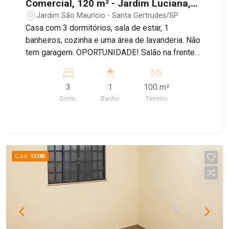
Comercial, 120 m² - Jardim Luciana,
Santa Gertrudes/SP
Jardim São Maurício - Santa Gertrudes/SP
Casa com 3 dormitórios, sala de estar, 1
banheiros, cozinha e uma área de lavanderia. Não
tem garagem. OPORTUNIDADE! Salão na frente
da casa em ótima localização, 1 banheiros social.
Agende sua visita! Não perca a chance de
3
1
100 m²
conhecer esta ótima oportunidade de moradia!
Dorm.
Banho
Terreno
Agende uma visita com um de nossos corretores.
Casa vai ficar pronta em agosto.
Cód.
13285