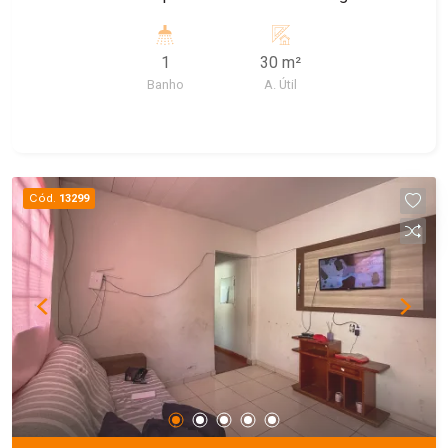
1
30 m²
Banho
A. Útil
Cód.
13299