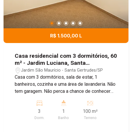
R$ 1.500,00 L
Casa residencial com 3 dormitórios, 60
m² - Jardim Luciana, Santa
Gertrudes/SP
Jardim São Maurício - Santa Gertrudes/SP
Casa com 3 dormitórios, sala de estar, 1
banheiros, cozinha e uma área de lavanderia. Não
tem garagem. Não perca a chance de conhecer
esta ótima oportunidade de moradia! Agende
uma visita com um de nossos corretores. Casa
3
1
100 m²
vai ficar pronta em agosto.
Dorm.
Banho
Terreno