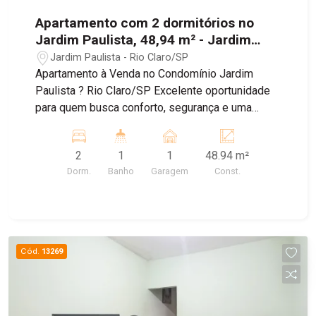
Apartamento com 2 dormitórios no
Jardim Paulista, 48,94 m² - Jardim
Paulista
Jardim Paulista - Rio Claro/SP
Apartamento à Venda no Condomínio Jardim
Paulista ? Rio Claro/SP Excelente oportunidade
para quem busca conforto, segurança e uma
ótima localização! Este apartamento oferece
ambientes bem distribuídos, proporcionando
2
1
1
48.94 m²
praticidade e qualidade de vida para toda a
Dorm.
Banho
Garagem
Const.
família. Com um layout funcional e excelente
aproveitamento dos espaços, é ideal tanto para
quem deseja morar quanto para quem procura
uma boa oportunidade de investimento.
Cód.
13269