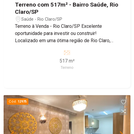
Terreno com 517m² - Bairro Saúde, Rio
Claro/SP
Saúde - Rio Claro/SP
Terreno à Venda - Rio Claro/SP Excelente
oportunidade para investir ou construir!
Localizado em uma ótima região de Rio Claro,
este terreno possui 517 m², oferecendo espaço
amplo e versátil para diferentes projetos. Com
517 m²
sua localização privilegiada, o terreno é ideal
Terreno
tanto para empreendimentos residenciais quanto
comerciais, permitindo que você realize desde a
construção da casa dos seus sonhos até imóveis
voltados para negócios. Seja para morar, investir
ou empreender, este terreno é a escolha certa
Cód.
12975
para quem busca valorização e praticidade.