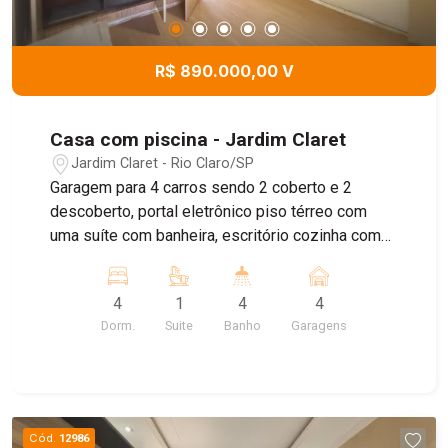
R$ 890.000,00 V
Casa com piscina - Jardim Claret
Jardim Claret - Rio Claro/SP
Garagem para 4 carros sendo 2 coberto e 2
descoberto, portal eletrônico piso térreo com
uma suíte com banheira, escritório cozinha com
armários, copa, sala de estar, sala de jantar,
banheiro social e lavanderia . piso superior 3
4
1
4
4
dormitórios banheiro social, aos fundos piscina,
Dorm.
Suite
Banho
Garagens
area gourmet banheiro, sauna, quintal e um
pequeno salão
Cód.
12986