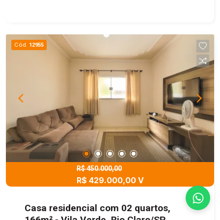
sala ampla, cozinha funcional, banheiro e 1 quarto
Piso superior: 2 quartos aconchegantes e 1
banheiro Área externa: nos fundos, uma cozinha
industrial ideal para quem gosta de cozinhar em
Cód.
12955
grande estilo Piso superior dos fundos:
lavanderia espaçosa, com potencial para se
transformar em uma área gourmet perfeita para
receber amigos e familiares Diferenciais:
Localização privilegiada no Jardim das Palmeiras
Espaços versáteis que podem ser adaptados
conforme sua necessidade Estrutura ideal para
quem busca conforto aliado a praticidade Entre
em contato e agende já sua visita para conhecer
este sobrado incrível em Rio Claro!
R$ 450.000,00
R$ 429.000,00 V
Casa residencial com 02 quartos,
166m² - Vila Verde, Rio Claro/SP