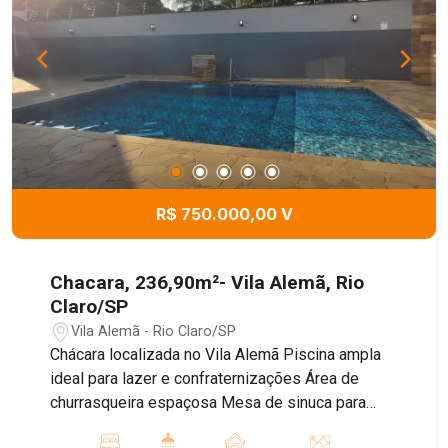
cidade. Uma oportunidade perfeita para
transformar em lar e viver momentos
inesquecíveis. Agende já sua visita e venha
conhecer de perto essa oportunidade única no
Diário Ville!
R$ 750.000,00 V
Chacara, 236,90m²- Vila Alemã, Rio
Claro/SP
Vila Alemã - Rio Claro/SP
Chácara localizada no Vila Alemã Piscina ampla
ideal para lazer e confraternizações Área de
churrasqueira espaçosa Mesa de sinuca para
momentos de diversão Sala confortável para