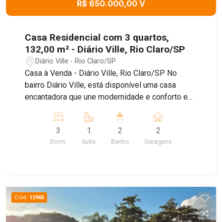
R$ 650.000,00 V
Casa Residencial com 3 quartos,
132,00 m² - Diário Ville, Rio Claro/SP
Diário Ville - Rio Claro/SP
Casa à Venda - Diário Ville, Rio Claro/SP No
bairro Diário Ville, está disponível uma casa
encantadora que une modernidade e conforto em
cada detalhe. O imóvel conta com garagem para
dois carros e uma sala integrada à cozinha em
3
1
2
2
conceito aberto, criando um ambiente amplo e
Dorm.
Suite
Banho
Garagens
acolhedor para reunir a família e os amigos. São
três quartos bem distribuídos, sendo uma suíte
aconchegante para garantir privacidade e
comodidade, além de um banheiro social prático
e funcional. Essa casa foi pensada para quem
Cód.
12965
busca praticidade sem abrir mão da elegância,
em uma localização tranquila e valorizada da