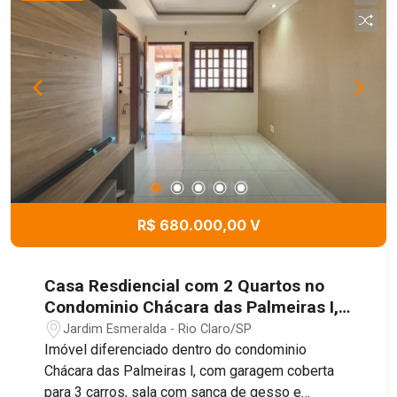
R$ 680.000,00 V
Casa Resdiencial com 2 Quartos no
Condominio Chácara das Palmeiras I,
192m² - Jardim Esmeralda, Rio
Jardim Esmeralda - Rio Claro/SP
Claro/SP
Imóvel diferenciado dentro do condominio
Chácara das Palmeiras l, com garagem coberta
para 3 carros, sala com sanca de gesso e