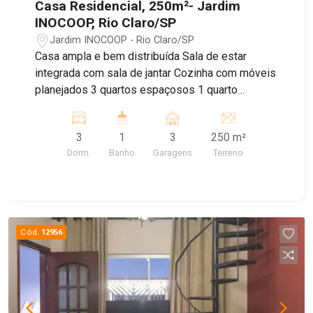
Casa Residencial, 250m²- Jardim
INOCOOP, Rio Claro/SP
Jardim INOCOOP - Rio Claro/SP
Casa ampla e bem distribuída Sala de estar
integrada com sala de jantar Cozinha com móveis
planejados 3 quartos espaçosos 1 quarto
adaptado para escritório Banheiro social Garagem
com capacidade para 3 carros Quintal nos fundos
3
1
3
250 m²
com ótimo espaço Imóvel ideal para famílias que
Dorm.
Banho
Garagens
Terreno
buscam conforto e praticidade Excelente
aproveitamento dos ambientes internos
Cód.
12956