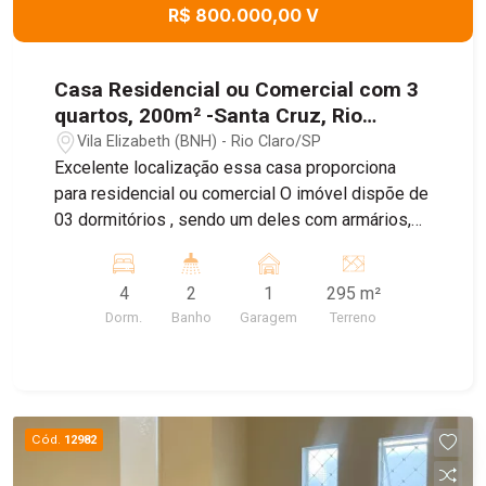
R$ 800.000,00 V
Casa Residencial ou Comercial com 3
quartos, 200m² -Santa Cruz, Rio
Claro/SP
Vila Elizabeth (BNH) - Rio Claro/SP
Excelente localização essa casa proporciona
para residencial ou comercial O imóvel dispõe de
03 dormitórios , sendo um deles com armários,
sala de estar, cozinha com armários, 01 banheiro
social com banheira e 01 vaga de garagem. Nos
4
2
1
295 m²
fundos, conta com edícula, 01 dormitório, 01
Dorm.
Banho
Garagem
Terreno
banheiro sendo essa mesma uma suíte, área
gourmet e quintal, oferecendo um excelente
espaço para lazer, convivência ou adaptações
conforme sua necessidade. A casa é todo
construída com tijolo e tem base para ser
Cód.
12982
sobrado. Gás encanado. Imóvel com ótima
distribuição dos ambientes, boa metragem e