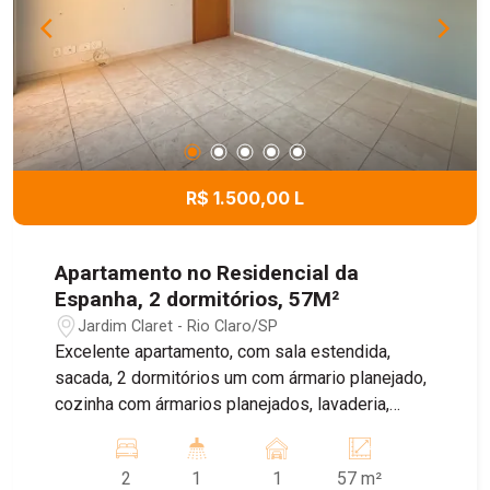
R$ 1.500,00 L
Apartamento no Residencial da
Espanha, 2 dormitórios, 57M²
Jardim Claret - Rio Claro/SP
Excelente apartamento, com sala estendida,
sacada, 2 dormitórios um com ármario planejado,
cozinha com ármarios planejados, lavaderia,
banheiro com box e gabinete e 2 vagas de
garagem. Área de lazer completa Piscina,
2
1
1
57 m²
churrasqueira, espaço para festa e palyground.