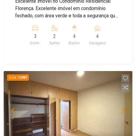
Excelente imóvel no Condomínio Residencial
Florença. Excelente imóvel em condomínio
fechado, com área verde e toda a segurança que
um condomínio oferece. O imóvel conta com 3
dormitórios, sendo 1 reversível, além de 2 suítes.
3
2
4
4
Área externa com churrasqueira e vagas
Dorm.
Suítes
Banho
Garagens
cobertas. Agende já a sua visita!
Cód.
12987