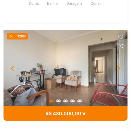
Dorm.
Banho
Garagem
Const.
Portaria 24hrs.
Cód.
12960
R$ 430.000,00 V