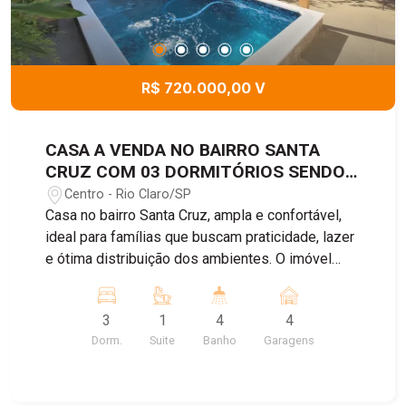
R$ 720.000,00 V
CASA A VENDA NO BAIRRO SANTA
CRUZ COM 03 DORMITÓRIOS SENDO
01 SUITE
Centro - Rio Claro/SP
Casa no bairro Santa Cruz, ampla e confortável,
ideal para famílias que buscam praticidade, lazer
e ótima distribuição dos ambientes. O imóvel
possui 03 dormitórios, sendo 01 suíte, todos
com armários embutidos, sala de estar integrada
3
1
4
4
à sala de jantar, banheiro social, cozinha funcional,
Dorm.
Suite
Banho
Garagens
quarto de despejo, banheiro de serviço, além de
uma área externa completa com piscina e edícula
equipada com cozinha e banheiro externo. A