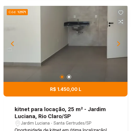
garagem oferece vagas para até 04
carros.Localizada no bairro Santa Cruz, em uma
Cód.
12971
região tranquila e com fácil acesso aos principais
comércios e serviços da cidade.
R$ 1.450,00 L
kitnet para locação, 25 m² - Jardim
Luciana, Rio Claro/SP
Jardim Luciana - Santa Gertrudes/SP
Oportunidade de kitnet em ótima localização!