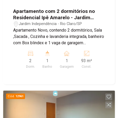
Apartamento com 2 dormitórios no
Residencial Ipê Amarelo - Jardim
Independência - Rio Claro/SP
Jardim Independência - Rio Claro/SP
Apartamento Novo, contendo 2 dormitórios, Sala
,Sacada , Cozinha e lavanderia integrada, banheiro
com Box blindex e 1 vaga de garagem
Descoberta. Condomínio oferece , Portaria 24
horas, Piscinas, Área Gourmet , Salão de festa,
2
1
1
93 m²
Área Pet , Área de Lava Carro, playground e
Dorm.
Banho
Garagem
Const.
Mercadinho 24horas
Cód.
12961