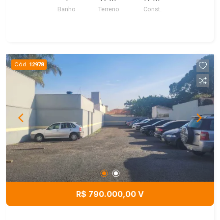
Banho
Terreno
Const.
Cód.
12978
R$ 790.000,00 V