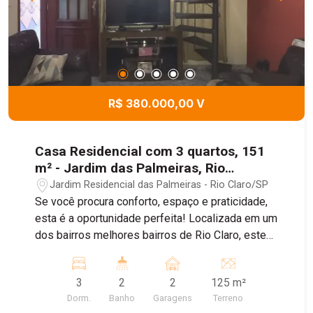
R$ 380.000,00 V
Casa Residencial com 3 quartos, 151
m² - Jardim das Palmeiras, Rio
Claro/SP
Jardim Residencial das Palmeiras - Rio Claro/SP
Se você procura conforto, espaço e praticidade,
esta é a oportunidade perfeita! Localizada em um
dos bairros melhores bairros de Rio Claro, este
sobrado oferece excelente estrutura para sua
família. Características do Imóvel: 3 quartos bem
3
2
2
125 m²
distribuídos 2 banheiros modernos Garagem para
Dorm.
Banho
Garagens
Terreno
2 carros Distribuição dos Ambientes: Piso térreo: