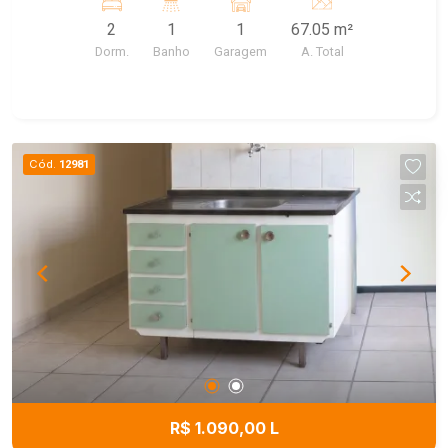
2
1
1
67.05 m²
Dorm.
Banho
Garagem
A. Total
Cód.
12981
R$ 1.090,00 L