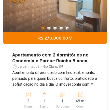
R$ 270.000,00 V
Apartamento com 2 dormitórios no
Condomínio Parque Rainha Bianca,
48m² - Jardim Itapuã, Rio Claro/SP
Jardim Itapuã - Rio Claro/SP
Apartamento diferenciado com fino acabamento,
pensado para quem busca conforto, praticidade e
sofisticação no dia a dia. O imóvel conta com: *
Sala ampla para dois ambientes * Cozinha
planejada com armários, fogão e coifa * 2
2
1
1
48 m²
dormitórios aconchegantes * Banheiro social * 1
Dorm.
Banho
Garagem
Const.
vaga de garagem Um apartamento moderno,