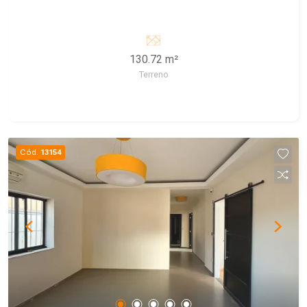
130.72 m²
Terreno
Cód.
13154