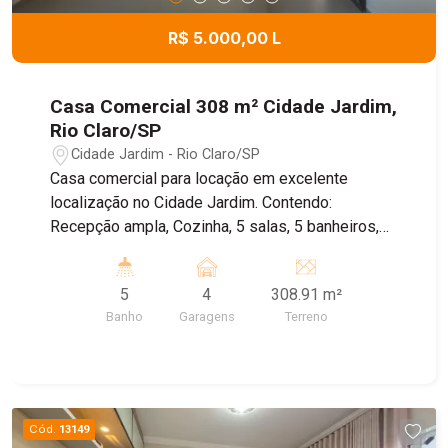
R$ 5.000,00 L
Casa Comercial 308 m² Cidade Jardim,
Rio Claro/SP
Cidade Jardim - Rio Claro/SP
Casa comercial para locação em excelente
localização no Cidade Jardim. Contendo:
Recepção ampla, Cozinha, 5 salas, 5 banheiros,
Edícula com banheiro, Área gourmet e quintal. -
Garagem com 4 vagas - Recuo 2 vagas Proximo a
5
4
308.91 m²
avenida 29, restaurante Barril 2000, restaurante
Banho
Garagens
Terreno
Harmonize, sorveteria Amorine, padaria Modelo,
farmacia, posto de gasolina, entre outros
comércios locais. (IMÓVEL EM REFORMA)
Cód.
13149