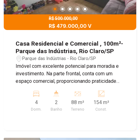
R$ 500.000,00
R$ 479.000,00 V
Casa Residencial e Comercial , 100m²-
Parque das Indústrias, Rio Claro/SP
Parque das Indústrias - Rio Claro/SP
Imóvel com excelente potencial para moradia e
investimento. Na parte frontal, conta com um
espaço comercial, proporcionando praticidade
para quem deseja empreender ou obter renda
extra. A área residencial dispõe de sala de estar,
4
2
88 m²
154 m²
duas cozinhas, quatro quartos, dois banheiros e
Dorm.
Banho
Terreno
Const.
uma lavanderia ampla, oferecendo conforto e
funcionalidade para toda a família. Os ambientes
são bem distribuídos e garantem diversas
possibilidades de aproveitamento, tanto para uso