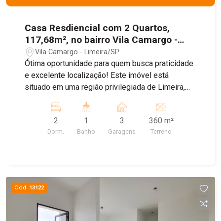
Casa Resdiencial com 2 Quartos,
117,68m², no bairro Vila Camargo -
Limeira/SP
Vila Camargo - Limeira/SP
Ótima oportunidade para quem busca praticidade
e excelente localização! Este imóvel está
situado em uma região privilegiada de Limeira,
próximo ao centro da cidade, com fácil acesso a
comércios, supermercados, escolas, farmácias e
2
1
3
360 m²
diversos serviços essenciais. A residência conta
Dorm.
Banho
Garagens
Terreno
com 2 dormitórios, sala aconchegante, cozinha
funcional, banheiro social e ambientes bem
distribuídos, proporcionando conforto e
praticidade para o dia a dia. Ideal para moradia ou
investimento, em uma localização que valoriza
Cód.
13122
ainda mais o imóvel.