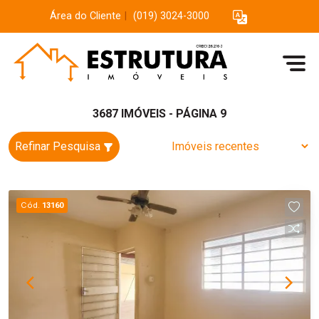
Área do Cliente
|
(019) 3024-3000
3687 IMÓVEIS - PÁGINA 9
Refinar Pesquisa
Cód.
13160