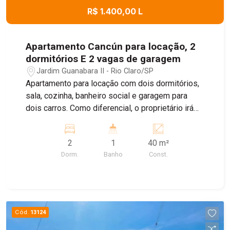
R$ 1.400,00 L
Apartamento Cancún para locação, 2
dormitórios E 2 vagas de garagem
Jardim Guanabara II - Rio Claro/SP
Apartamento para locação com dois dormitórios,
sala, cozinha, banheiro social e garagem para
dois carros. Como diferencial, o proprietário irá
instalar armários na cozinha, proporcionando
mais praticidade e conforto para os moradores.
2
1
40 m²
Entre em contato para mais informações e
Dorm.
Banho
Const.
agende uma visita.
Cód.
13124