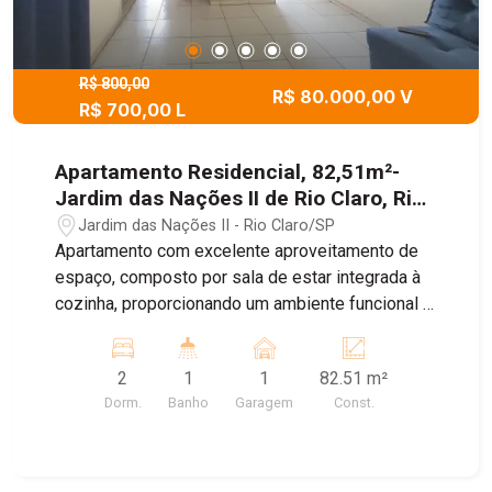
R$ 800,00
R$ 80.000,00 V
R$ 700,00 L
Apartamento Residencial, 82,51m²-
Jardim das Nações II de Rio Claro, Rio
Claro/SP
Jardim das Nações II - Rio Claro/SP
Apartamento com excelente aproveitamento de
espaço, composto por sala de estar integrada à
cozinha, proporcionando um ambiente funcional e
aconchegante. A lavanderia é integrada à cozinha,
trazendo praticidade para o dia a dia. Possui 2
2
1
1
82.51 m²
quartos bem distribuídos e 1 banheiro social.
Dorm.
Banho
Garagem
Const.
Ideal para quem busca conforto, praticidade e
uma ótima opção de moradia.