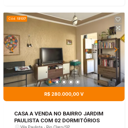
ar-condicionado, oferecendo mais conforto para
atendimento, escritório ou área administrativa. O
imóvel dispõe ainda de banheiro privativo.
Cód.
13137
Excelente opção para escritórios, consultórios,
estúdios, lojas e outros empreendimentos que
necessitem de ambientes independentes e bem
distribuídos.
R$ 280.000,00 V
CASA A VENDA NO BAIRRO JARDIM
PAULISTA COM 02 DORMITÓRIOS
Vila Paulista - Rio Claro/SP