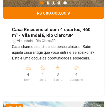
R$ 680.000,00 V
Casa Residencial com 4 quartos, 460
m² - Vila Indaiá, Rio Claro/SP
Vila Indaiá - Rio Claro/SP
Casa charmosa e cheia de personalidade! Sabe
aquela casa antiga que você entra e se apaixona?
Esta é uma daquelas oportunidades especiais.
Construída em 1977, com estrutura sólida e
excelente padrão construtivo da época, a
4
1
3
4
residência encanta pelos ambientes amplos, pelo
Dorm.
Suite
Banho
Garagens
charme dos detalhes e pelo belíssimo quintal. Na
parte frontal, conta com um lindo jardim e
garagem para até 4 veículos. O imóvel dispõe de
ampla sala de estar, espaçosa cozinha com
armários planejados em madeira, área de luz,
Cód.
13129