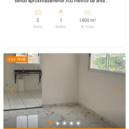
sendo aproximadamente 300 metros de área
construída. A casa dispõe de 3 dormitórios e 3
banheiros.
2
1
1400 m²
Dorm.
Banho
A. Total
Cód.
13125