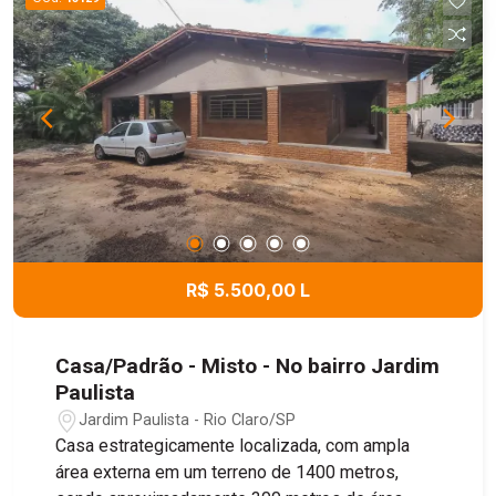
banheiro social amplo e 3 dormitórios com
armários embutidos, sendo 1 suíte. Nos fundos,
há ainda um quarto adicional com banheiro, ideal
para hóspedes, escritório ou dependência de
apoio. O grande destaque fica por conta do amplo
quintal gramado, um verdadeiro convite para
momentos de lazer e convivência. O espaço
oferece inúmeras possibilidades para a
construção de piscina, área gourmet ou até
mesmo uma edícula, valorizando ainda mais o
imóvel. Uma casa com excelente estrutura, muito
R$ 5.500,00 L
espaço e potencial para se tornar o lar dos seus
sonhos!
Casa/Padrão - Misto - No bairro Jardim
Paulista
Jardim Paulista - Rio Claro/SP
Casa estrategicamente localizada, com ampla
área externa em um terreno de 1400 metros,