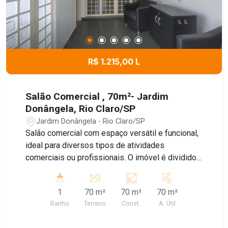
R$ 1.215,00 L
Salão Comercial , 70m²- Jardim
Donângela, Rio Claro/SP
Jardim Donângela - Rio Claro/SP
Salão comercial com espaço versátil e funcional,
ideal para diversos tipos de atividades
comerciais ou profissionais. O imóvel é dividido
em dois ambientes, separados por uma porta de
correr, proporcionando praticidade e flexibilidade
1
70 m²
70 m²
70 m²
na utilização dos espaços. Um dos ambientes
Banho
Terreno
Const.
A. Útil
pode ser adaptado conforme a necessidade do
negócio. O outro conta com sala equipada com