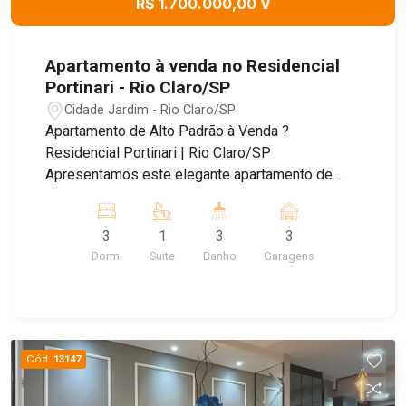
R$ 1.700.000,00 V
Apartamento à venda no Residencial
Portinari - Rio Claro/SP
Cidade Jardim - Rio Claro/SP
Apartamento de Alto Padrão à Venda ?
Residencial Portinari | Rio Claro/SP
Apresentamos este elegante apartamento de
142 m², ideal para quem busca conforto,
sofisticação e qualidade de vida em uma das
3
1
3
3
localizações mais desejadas de Rio Claro. O
Dorm.
Suite
Banho
Garagens
imóvel conta com 3 dormitórios, sendo que um
deles foi transformado em um amplo e funcional
closet, com possibilidade de reversão para
quarto conforme a necessidade do novo
proprietário. Todos os ambientes são ricos em
Cód.
13147
móveis planejados, oferecendo praticidade e
excelente aproveitamento dos espaços. Os