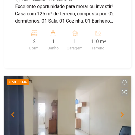
Excelente oportunidade para morar ou investir!
Casa com 125 m² de terreno, composta por: 02
dormitórios; 01 Sala; 01 Cozinha; 01 Banheiro
social; Lavanderia externa, Garagem para 01
carro. Localização privilegiada na Vila Paulista,
2
1
1
110 m²
próxima ao shopping, ao centro da cidade e a
Dorm.
Banho
Garagem
Terreno
diversos comércios, oferecendo praticidade e
fácil acesso aos principais serviços da região.
Agende sua visita e conheça esta excelente
oportunidade!
Cód.
13136