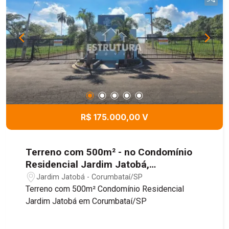
R$ 175.000,00 V
Terreno com 500m² - no Condomínio
Residencial Jardim Jatobá,
Corumbataí/SP - Condomínio Jardim
Jardim Jatobá - Corumbataí/SP
Residencial Jatobá
Terreno com 500m² Condomínio Residencial
Jardim Jatobá em Corumbataí/SP