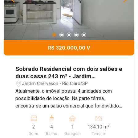
Entre em contato e agende sua visita com um de
nossos corretores!
R$ 320.000,00 V
Sobrado Residencial com dois salões e
duas casas 243 m² - Jardim
Cherveson, Rio Claro/SP
Jardim Cherveson - Rio Claro/SP
Atualmente, o imóvel possui 4 unidades com
possibilidade de locação. Na parte térrea,
encontra-se um salão comercial que foi dividido
em duas salas independentes, ambas alugadas.
No piso superior, o imóvel conta com duas casas
2
4
1
134.10 m²
residenciais, sendo uma delas já locada. Uma das
Dorm.
Banho
Garagem
Terreno
residências possui garagem privativa localizada