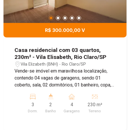
R$ 300.000,00 V
Casa residencial com 03 quartos,
230m² - Vila Elisabeth, Rio Claro/SP
Vila Elizabeth (BNH) - Rio Claro/SP
Vende-se imóvel em maravilhosa localização,
contendo 04 vagas de garagens, sendo 01
coberto, sala, 02 dormitórios, 01 banheiro, copa,
cozinha, lavanderia, quintal e aos fundos 01
dormitório e 01 banheiro
3
2
4
230 m²
Dorm.
Banho
Garagens
Terreno