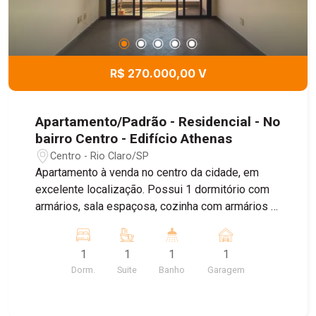
R$ 270.000,00 V
Apartamento/Padrão - Residencial - No
bairro Centro - Edifício Athenas
Centro - Rio Claro/SP
Apartamento à venda no centro da cidade, em
excelente localização. Possui 1 dormitório com
armários, sala espaçosa, cozinha com armários e
ótima distribuição dos ambientes. Ideal para
quem busca praticidade, conforto e fácil acesso
1
1
1
1
ao comércio e serviços. Agende sua visita!
Dorm.
Suite
Banho
Garagem