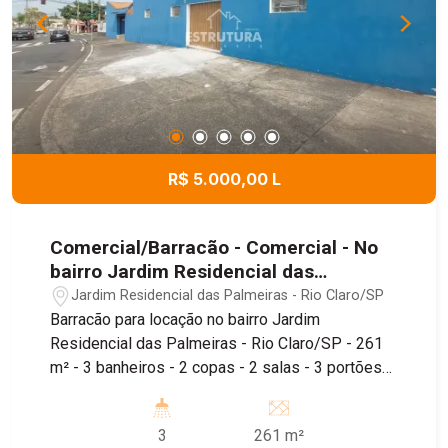
R$ 5.000,00 L
Comercial/Barracão - Comercial - No
bairro Jardim Residencial das
Palmeiras
Jardim Residencial das Palmeiras - Rio Claro/SP
Barracão para locação no bairro Jardim
Residencial das Palmeiras - Rio Claro/SP - 261
m² - 3 banheiros - 2 copas - 2 salas - 3 portões
de acesso à rua - Piso térreo e superior Imóvel
de 260m², conta com depósito, piso térreo e piso
3
261 m²
superior, sendo localizado próximo ao