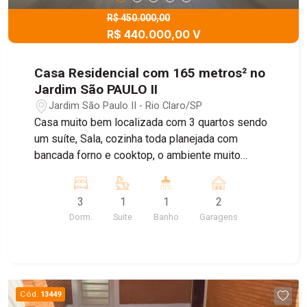
R$ 450.000,00
R$ 440.000,00 V
Casa Residencial com 165 metros² no
Jardim São PAULO II
Jardim São Paulo II - Rio Claro/SP
Casa muito bem localizada com 3 quartos sendo
um suíte, Sala, cozinha toda planejada com
bancada forno e cooktop, o ambiente muito
agradável. Garagem para 2 carros com Portão
eletrônico, e belo quintal uma parte coberta e
3
1
1
2
outra para um belo lazer. Cerca Elétrica. Parte
Dorm.
Suite
Banho
Garagens
elétrica muito bem feita.
Cód.
13449