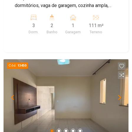
dormitórios, vaga de garagem, cozinha ampla,
quintal. ImóvelCasa à 5 minutos do metrô Cidade
Patriarca Localização excelente próximo a todo
3
2
1
111 m²
comércio, feira livre, escolas, posto de saúde.
Dorm.
Banho
Garagem
Terreno
Fácil acesso a Radial Leste.
Cód.
13450