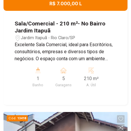
R$ 7.000,00 L
Sala/Comercial - 210 m²- No Bairro
Jardim Itapuã
Jardim Itapuã - Rio Claro/SP
Excelente Sala Comercial, ideal para Escritórios,
consultórios, empresas e diversos tipos de
negócios. O espaço conta com um ambiente
amplo e bem distribuído , banheiro Privativo, ar
condicionado, proporcionando mais conforto para
1
5
210 m²
o dia dia , e Sistema de energia solar, garantindo
Banho
Garagens
A. Útil
maior economia e sustentabilidade. Agende uma
visita!
Cód.
13418