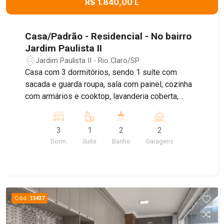
R$ 1.840,00 L
Casa/Padrão - Residencial - No bairro
Jardim Paulista II
Jardim Paulista II - Rio Claro/SP
Casa com 3 dormitórios, sendo 1 suíte com
sacada e guarda roupa, sala com painel, cozinha
com armários e cooktop, lavanderia coberta,
quintal com churrasqueira, garagem coberta
3
1
2
2
Dorm.
Suite
Banho
Garagens
Cód.
13437