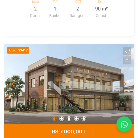
2
1
2
90 m²
Dorm.
Banho
Garagens
Const.
Cód.
13417
R$ 7.000,00 L