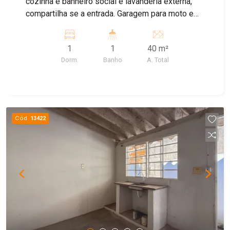
cozinha e banheiro social e lavanderia externa,
compartilha se a entrada. Garagem para moto e
bike
1
1
40 m²
Dorm.
Banho
A. Total
Cód.
13422