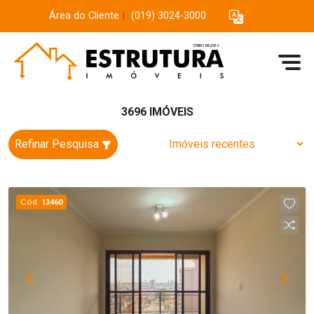
Área do Cliente
|
(019) 3024-3000
3696 IMÓVEIS
Refinar Pesquisa
Cód.
13460