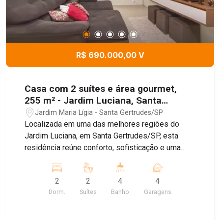
R$ 690.000,00 V
Casa com 2 suítes e área gourmet,
255 m² - Jardim Luciana, Santa
Gertrudes/SP
Jardim Maria Lígia - Santa Gertrudes/SP
Localizada em uma das melhores regiões do
Jardim Luciana, em Santa Gertrudes/SP, esta
residência reúne conforto, sofisticação e uma
estrutura completa para quem busca qualidade
de vida. O imóvel foi projetado com acabamentos
2
2
4
4
de excelente padrão, oferecendo ambientes
Dorm.
Suítes
Banho
Garagens
amplos, funcionais e prontos para receber sua
família. Entre os principais destaques estão: - 2
suítes espaçosas sendo uma com closet; -