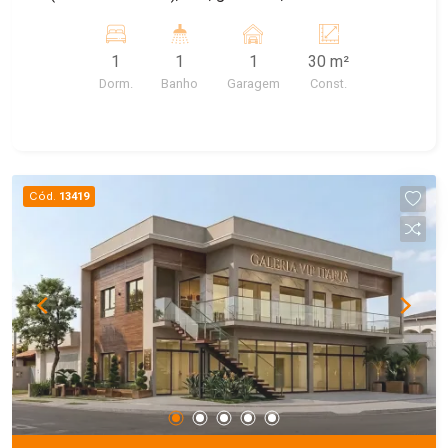
Máquina de lavar comunitária e garagem para
carro, agua e IPTU incluso. Energia a parte.
1
1
1
30 m²
Dorm.
Banho
Garagem
Const.
Cód.
13419