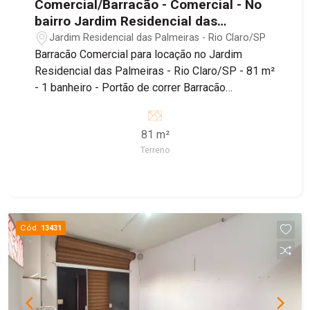
Comercial/Barracão - Comercial - No
bairro Jardim Residencial das
Palmeiras
Jardim Residencial das Palmeiras - Rio Claro/SP
Barracão Comercial para locação no Jardim
Residencial das Palmeiras - Rio Claro/SP - 81 m²
- 1 banheiro - Portão de correr Barracão
localizado no bairro Jardim Residencial das
Palmeiras, sendo próximo ao Supermercado
81 m²
Tropical, Padaria Estrela de Ouro e Farmácia
Terreno
Droga Raia, além de fácil acesso à Estrada dos
Costas e Avenida Visconde do Rio Claro.
Cód.
13431