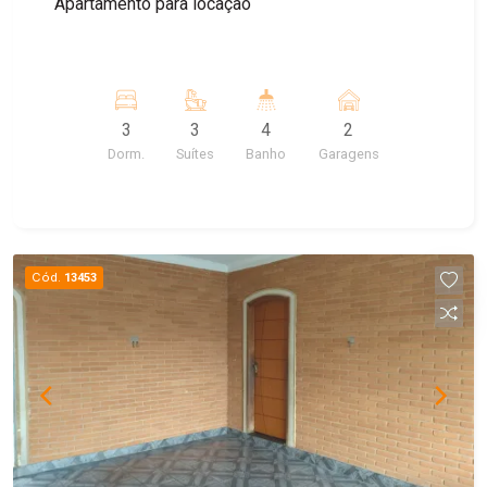
Apartamento para locação
3
3
4
2
Dorm.
Suítes
Banho
Garagens
Cód.
13453