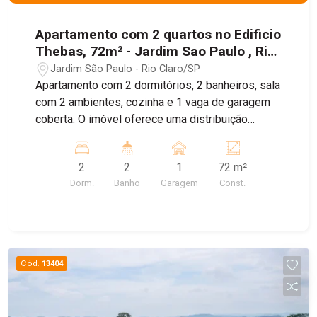
Apartamento com 2 quartos no Edificio
Thebas, 72m² - Jardim Sao Paulo , Rio
Claro/SP
Jardim São Paulo - Rio Claro/SP
Apartamento com 2 dormitórios, 2 banheiros, sala
com 2 ambientes, cozinha e 1 vaga de garagem
coberta. O imóvel oferece uma distribuição
prática dos ambientes, proporcionando conforto
e funcionalidade para o dia a dia.
2
2
1
72 m²
Dorm.
Banho
Garagem
Const.
Cód.
13404