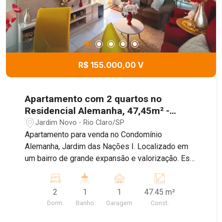
R$ 155.000,00 V
Apartamento com 2 quartos no
Residencial Alemanha, 47,45m² -
Jardim Novo, Rio Claro/SP
Jardim Novo - Rio Claro/SP
Apartamento para venda no Condomínio
Alemanha, Jardim das Nações I. Localizado em
um bairro de grande expansão e valorização. Este
apartamento no 1º andar conta com sala para
dois ambientes, cozinha com armários integrada
2
1
1
47.45 m²
à área de serviço, 2 dormitórios, sendo um deles
Dorm.
Banho
Garagem
Const.
com vista livre, além de banheiro social com box.
O condomínio oferece 1 vaga de garagem