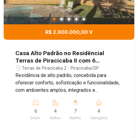
R$ 2.900.000,00 V
Casa Alto Padrão no Residêncial
Terras de Piracicaba II com 6
Domitórios sendo 4 Suítes, 674,55m² -
Terras de Piracicaba 2 - Piracicaba/SP
Piracicaba/SP
Residência de alto padrão, concebida para
oferecer conforto, sofisticação e funcionalidade,
com ambientes amplos, integrados e
acabamentos de elevado padrão. No pavimento
térreo, o hall de entrada em mármore conduz às
6
4
7
4
elegantes salas de estar, jantar e TV,
Dorm.
Suítes
Banho
Garagens
complementadas por adega, escritório, lavabo,
sala para academia e um charmoso American Bar.
A cozinha, equipada com armários planejados e