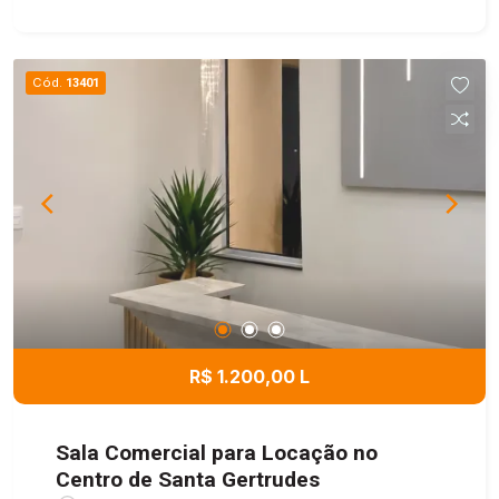
rotativa, playground e um agradável salão de
festas com piscina, proporcionando mais
comodidade e lazer para toda a família. Aceita
Cód.
13401
financiamento. Uma excelente oportunidade para
quem busca morar em uma região em constante
desenvolvimento, com fácil acesso aos
principais pontos da cidade.
R$ 1.200,00 L
Sala Comercial para Locação no
Centro de Santa Gertrudes