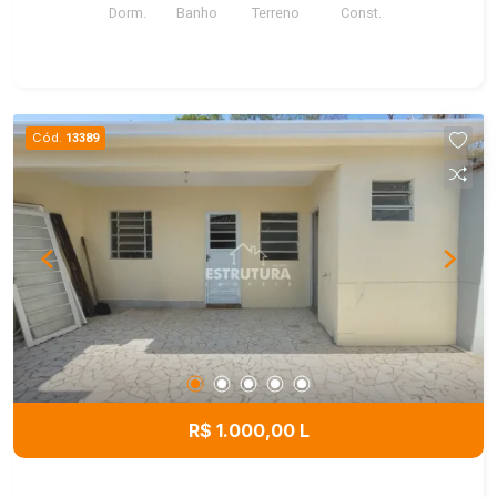
Dorm.
Banho
Terreno
Const.
para quem busca conforto e uma ótima
localização.
Cód.
13389
R$ 1.000,00 L