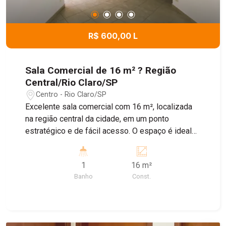
R$ 600,00 L
Sala Comercial de 16 m² ? Região
Central/Rio Claro/SP
Centro - Rio Claro/SP
Excelente sala comercial com 16 m², localizada
na região central da cidade, em um ponto
estratégico e de fácil acesso. O espaço é ideal
para consultórios, clínicas, escritórios ou
profissionais liberais, oferecendo um ambiente
1
16 m²
funcional e bem localizado. Destaques do imóvel:
Banho
Const.
* 16 m² de área; * Banheiro privativo; * Excelente
localização na região central; * Ideal para
consultório clínico e diversas atividades
comerciais.