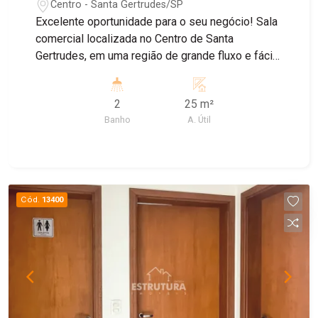
Centro - Santa Gertrudes/SP
Excelente oportunidade para o seu negócio! Sala
comercial localizada no Centro de Santa
Gertrudes, em uma região de grande fluxo e fácil
acesso. O imóvel conta com banheiro
compartilhado e sala de espera, proporcionando
2
25 m²
mais praticidade e conforto para clientes e
Banho
A. Útil
profissionais. Agende uma visita e conheça de
perto este espaço ideal para instalar sua
empresa!
Cód.
13400