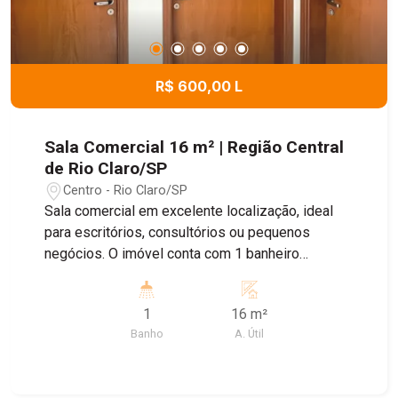
R$ 600,00 L
Sala Comercial 16 m² | Região Central
de Rio Claro/SP
Centro - Rio Claro/SP
Sala comercial em excelente localização, ideal
para escritórios, consultórios ou pequenos
negócios. O imóvel conta com 1 banheiro
privativo, proporcionando mais conforto e
praticidade para o dia a dia. Excelente
1
16 m²
oportunidade para quem busca um espaço
Banho
A. Útil
funcional em uma região de fácil acesso.