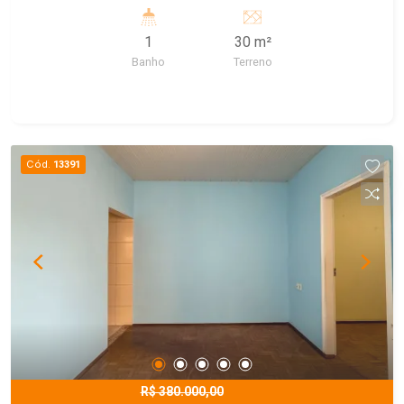
1
30 m²
Banho
Terreno
Cód.
13391
R$ 380.000,00