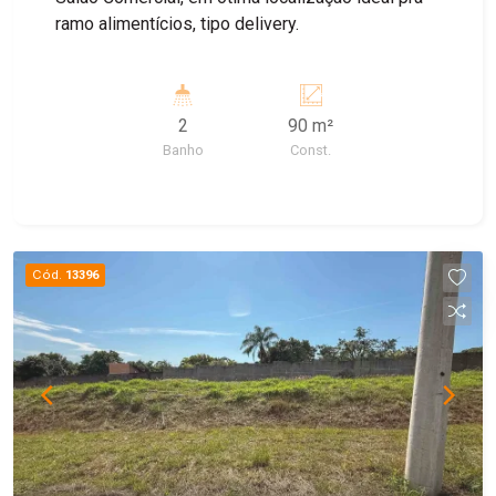
ramo alimentícios, tipo delivery.
2
90 m²
Banho
Const.
Cód.
13396