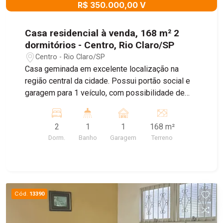
R$ 350.000,00 V
Casa residencial à venda, 168 m² 2
dormitórios - Centro, Rio Claro/SP
Centro - Rio Claro/SP
Casa geminada em excelente localização na
região central da cidade. Possui portão social e
garagem para 1 veículo, com possibilidade de
ampliação para acomodar mais 1 carro em
sistema de gaveta. O imóvel conta com entrada
2
1
1
168 m²
social, sala de estar, 2 dormitórios, cozinha e
Dorm.
Banho
Garagem
Terreno
banheiro social. Nos fundos, dispõe de amplo
quintal com área de serviço e um quarto de apoio,
proporcionando maior funcionalidade ao imóvel. A
residência possui forro em PVC em grande parte
de sua estrutura, contando ainda com laje em um
Cód.
13390
dos dormitórios e no banheiro social.