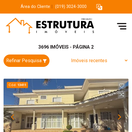
Área do Cliente
|
(019) 3024-3000
3696 IMÓVEIS - PÁGINA 2
Refinar Pesquisa
Cód.
13411