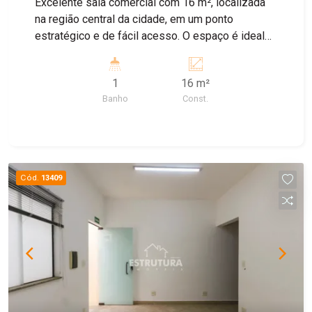
Excelente sala comercial com 16 m², localizada
proporcionando um ambiente de conforto e
na região central da cidade, em um ponto
exclusividade. Para visitas falar com um de
estratégico e de fácil acesso. O espaço é ideal
nossos corretores.
para consultórios, clínicas, escritórios ou
profissionais liberais, oferecendo um ambiente
1
16 m²
funcional e bem localizado. Destaques do imóvel:
Banho
Const.
* 16 m² de área; * Banheiro privativo; * Excelente
localização na região central; * Ideal para
consultório clínico e diversas atividades
comerciais.
Cód.
13409