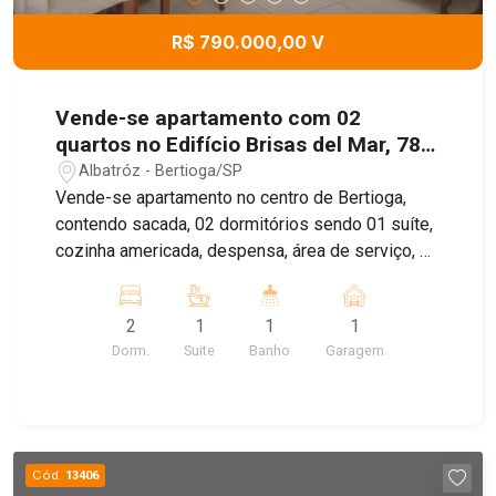
R$ 790.000,00 V
Vende-se apartamento com 02
quartos no Edifício Brisas del Mar, 78
m² - Parque Estoril, Bertioga, /SP
Albatróz - Bertioga/SP
Vende-se apartamento no centro de Bertioga,
contendo sacada, 02 dormitórios sendo 01 suíte,
cozinha americada, despensa, área de serviço, 01
vaga descoberta, semi imobiliado e vista livre
para o mar
2
1
1
1
Dorm.
Suite
Banho
Garagem
Cód.
13406