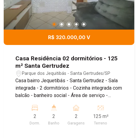
R$ 320.000,00 V
Casa Residência 02 dormitórios - 125
m² Santa Gertrudez
Parque dos Jequitibás - Santa Gertrudes/SP
Casa bairro Jequetibás - Santa Gertrudez - Sala
integrada - 2 dormitórios - Cozinha integrada com
balcão - banheiro social - Área de serviço -
Corredor lateral - quintal com quarto de despejo e
banheiro - Garagem para 2 veículos com portão
2
2
2
125 m²
eletrônico. Agende uma visita.
Dorm.
Banho
Garagens
Terreno