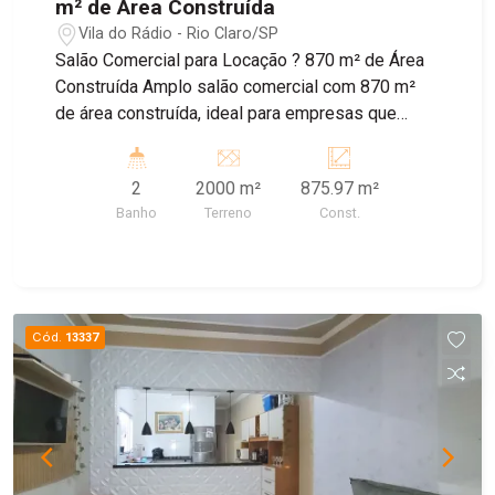
m² de Área Construída
Vila do Rádio - Rio Claro/SP
Salão Comercial para Locação ? 870 m² de Área
Construída Amplo salão comercial com 870 m²
de área construída, ideal para empresas que
buscam espaço, versatilidade e excelente
estrutura para suas operações. O imóvel conta
2
2000 m²
875.97 m²
com cozinha e banheiros, oferecendo praticidade
Banho
Terreno
Const.
para o dia a dia. Perfeito para mercados,
academias, igrejas, centros de distribuição, lojas,
clínicas, escolas, coworkings ou diversos outros
segmentos comerciais.
Cód.
13337