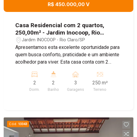
R$ 450.000,00 V
Casa Residencial com 2 quartos,
250,00m² - Jardim Inocoop, Rio
Claro/SP
Jardim INOCOOP - Rio Claro/SP
Apresentamos esta excelente oportunidade para
quem busca conforto, praticidade e um ambiente
acolhedor para viver. Esta casa conta com 2
dormitórios bem distribuídos, sala aconchegante,
copa integrada à cozinha, proporcionando um
2
2
3
250 m²
espaço funcional e agradável para o dia a dia.
Dorm.
Banho
Garagens
Terreno
Possui ainda área de serviço, quintal e uma
charmosa área gourmet, ideal para reunir
familiares e amigos em momentos especiais,
agende uma visita!
Cód.
13343