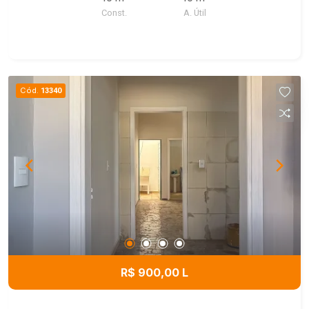
Const.
A. Útil
Cód.
13340
R$ 900,00 L