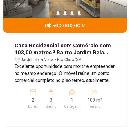
R$ 500.000,00 V
Casa Residencial com Comércio com
103,00 metros ² Bairro Jardim Bela
Vista
Jardim Bela Vista - Rio Claro/SP
Excelente oportunidade para morar e empreender
no mesmo endereço! O imóvel reúne um ponto
comercial completo no piso térreo, atualmente
estruturado como pizzaria, com cozinha
equipada, dois banheiros e infraestrutura pronta
2
3
1
103 m²
para diversos segmentos alimentícios. No
Dorm.
Banho
Garagem
Terreno
pavimento superior, uma residência 2 quartos,
sala, cozinha, banheiro e garagem excelente
localização de investimento.