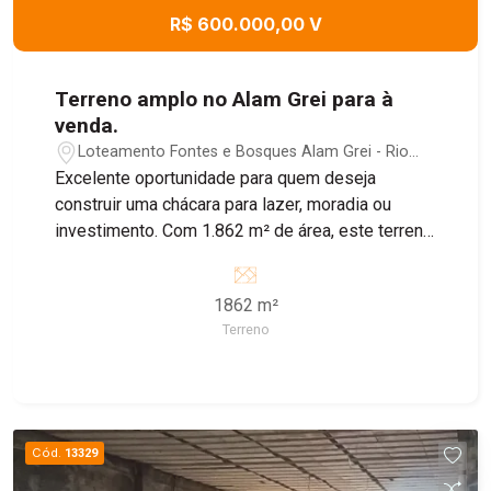
R$ 600.000,00 V
Terreno amplo no Alam Grei para à
venda.
Loteamento Fontes e Bosques Alam Grei - Rio
Claro/SP
Excelente oportunidade para quem deseja
construir uma chácara para lazer, moradia ou
investimento. Com 1.862 m² de área, este terreno
oferece amplo espaço para desenvolver um
projeto personalizado, com piscina, área gourmet,
1862 m²
pomar, jardim e muito contato com a natureza.
Terreno
Localizado no Fontes do Alangrê, reúne
tranquilidade, qualidade de vida e fácil acesso à
cidade, sendo ideal para quem busca um
ambiente agradável para viver ou aproveitar os
momentos de descanso com a família. * Área
Cód.
13329
total de 1.862 m². * Excelente topografia para