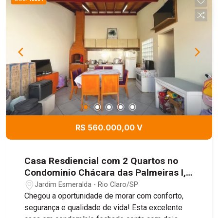
R$ 560.000,00 V
Casa Resdiencial com 2 Quartos no
Condominio Chácara das Palmeiras I,
90,00m² - Jardim Esmeralda, Rio
Jardim Esmeralda - Rio Claro/SP
Claro/SP
Chegou a oportunidade de morar com conforto,
segurança e qualidade de vida! Esta excelente