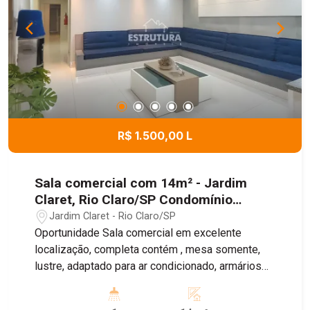
R$ 1.500,00 L
Sala comercial com 14m² - Jardim
Claret, Rio Claro/SP Condomínio
Spazio Tironi
Jardim Claret - Rio Claro/SP
Oportunidade Sala comercial em excelente
localização, completa contém , mesa somente,
lustre, adaptado para ar condicionado, armários
planejados. O conjunto de salas oferece, para uso
comum, recepção, 2 banheiros e copa. No valor