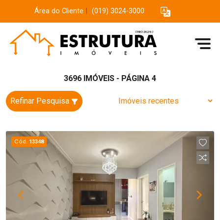
Área do Cliente
|
(019) 3024-3000
3696 IMÓVEIS - PÁGINA 4
Refinar Pesquisa
Cód.
13348