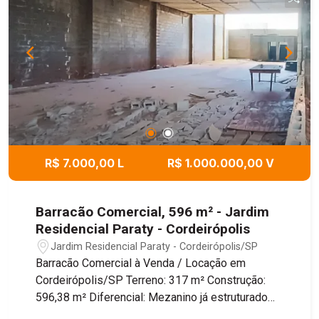
construção. * Ideal para chácara de lazer ou
residência. * Região em constante valorização. *
Ambiente tranquilo e cercado pela natureza. Entre
em contato para mais informações e agende uma
visita para conhecer este excelente terreno.
R$ 7.000,00 L
R$ 1.000.000,00 V
Barracão Comercial, 596 m² - Jardim
Residencial Paraty - Cordeirópolis
Jardim Residencial Paraty - Cordeirópolis/SP
Barracão Comercial à Venda / Locação em
Cordeirópolis/SP Terreno: 317 m² Construção:
596,38 m² Diferencial: Mezanino já estruturado
Este barracão está inacabado, oferecendo a