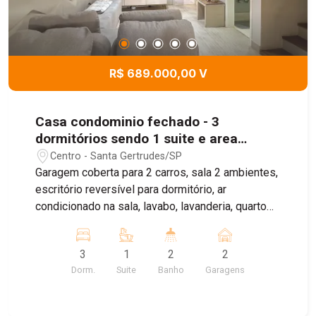
R$ 689.000,00 V
Casa condominio fechado - 3
dormitórios sendo 1 suite e area
gourmet- Santa Gertrudes - SP
Centro - Santa Gertrudes/SP
Garagem coberta para 2 carros, sala 2 ambientes,
escritório reversível para dormitório, ar
condicionado na sala, lavabo, lavanderia, quarto
de despensa, área gourmet com cozinha, no piso
superior 3 dormitórios com armários e um suite
3
1
2
2
com ar condicionado e varanda e banheiro social.
Dorm.
Suite
Banho
Garagens
Condominio com piscina, salão de festa e
playground