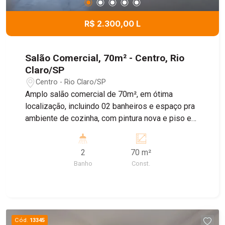
R$ 2.300,00 L
Salão Comercial, 70m² - Centro, Rio
Claro/SP
Centro - Rio Claro/SP
Amplo salão comercial de 70m², em ótima
localização, incluindo 02 banheiros e espaço pra
ambiente de cozinha, com pintura nova e piso em
porcelanato recentemente colocados. Ideal pra
ramo alimentício, vestuário, calçados,
2
70 m²
atendimento a clientes, etc. Agende sua visita!
Banho
Const.
Cód.
13345