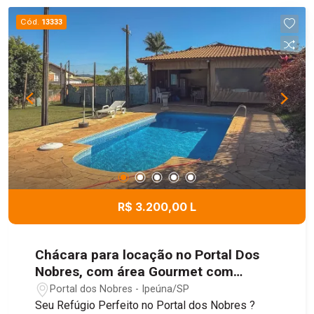
Cód.
13333
R$ 3.200,00 L
Chácara para locação no Portal Dos
Nobres, com área Gourmet com
churrasqueira, piscina, campo de
Portal dos Nobres - Ipeúna/SP
futebol e muito mais!
Seu Refúgio Perfeito no Portal dos Nobres ?