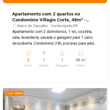
Apartamento com 2 quartos no
Condomínio Villagio Corte, 48m² -
Cascalho, Rio Claro/SP - Condominio
Bairro do Cascalho - Cordeirópolis/SP
Villagio Corte
Apartamento com 2 dormitorios, 1 wc, cozinha,
sala, lavanderia, sacada e garagem para 1 carro
descoberta. Condomínio 24h, piscinas para adulto
e criança, salão de festa completo e climatizado
com churrasqueira, quadra de futebol, 2
2
1
1
48 m²
playground, 3 areas de churrasqueiras individual;
Dorm.
Banho
Garagem
Const.
Cód.
13324