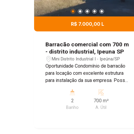
R$ 7.000,00 L
Barracão comercial com 700 m
- distrito industrial, Ipeuna SP
Mini Distrito Industrial I - Ipeúna/SP
Oportunidade Condomínio de barracão
para locação com excelente estrutura
para instalação da sua empresa. Possui
700 m² de área útil, ampla entrada para
caminhões, facilitando operações de
2
700 m²
carga e descarga, além de espaço para
Banho
A. Útil
estacionamento de veículos grandes,
conta com banheiros e escritório.
Compartilhe - se área do refeitório todo
completo e o vestiário com armários