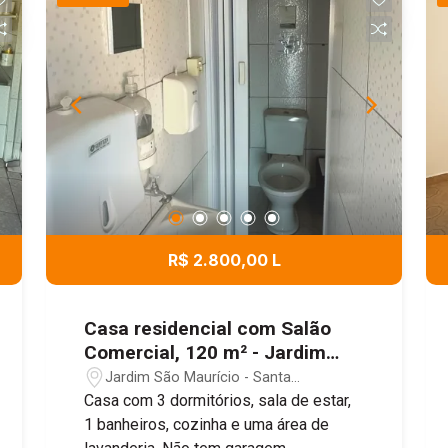
gourmet com churrasqueira e fogão a
lenha, além de uma aconchegante área
de lazer fechada com sofás, lavabo e
despensa. Uma excelente opção para
quem busca qualidade de vida e
momentos inesquecíveis com a família
e os amigos.
R$ 2.800,00 L
Casa residencial com Salão
Comercial, 120 m² - Jardim
Luciana, Santa Gertrudes/SP
Jardim São Maurício - Santa
Gertrudes/SP
Casa com 3 dormitórios, sala de estar,
1 banheiros, cozinha e uma área de