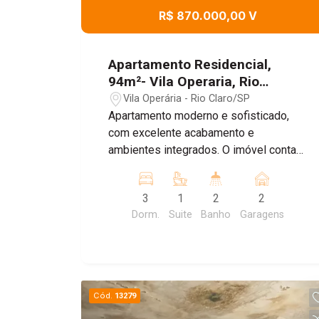
R$ 870.000,00 V
Apartamento Residencial,
94m²- Vila Operaria, Rio
Claro/SP
Vila Operária - Rio Claro/SP
Apartamento moderno e sofisticado,
com excelente acabamento e
ambientes integrados. O imóvel conta
com sala de estar e jantar integradas à
cozinha em conceito aberto,
3
1
2
2
proporcionando amplitude e
Dorm.
Suite
Banho
Garagens
praticidade. Possui 3 dormitórios,
sendo 1 suíte, 2 banheiros, móveis
planejados, projeto de iluminação e uma
ampla varanda gourmet com
churrasqueira e fechamento em vidro.
Cód.
13279
Dispõe de ar-condicionado na sala, com