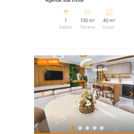
Agende sua visita!
1
100 m²
40 m²
Banho
Terreno
Const.
Cód.
13284