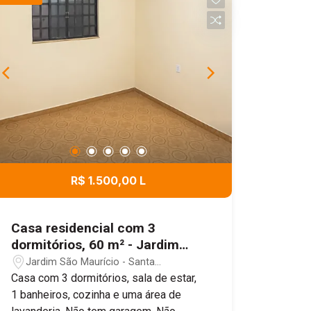
R$ 1.500,00 L
Casa residencial com 3
dormitórios, 60 m² - Jardim
Luciana, Santa Gertrudes/SP
Jardim São Maurício - Santa
Gertrudes/SP
Casa com 3 dormitórios, sala de estar,
1 banheiros, cozinha e uma área de