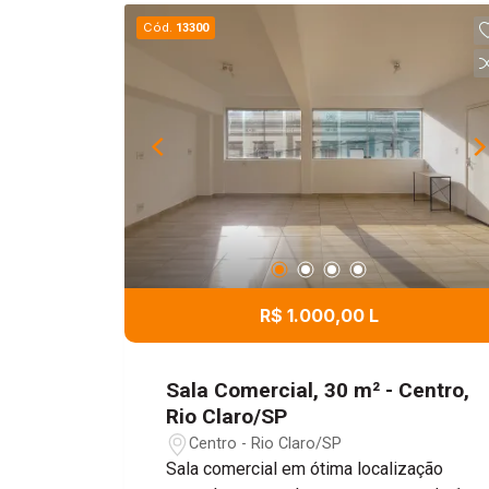
para guardar os pertences. Imóvel
Cód.
13300
versátil, ideal para atividades
industriais, comerciais, logísticas e de
armazenamento, oferecendo
praticidade, funcionalidade e ótimo
aproveitamento dos espaços. Uma
excelente oportunidade para empresas
que buscam um local amplo e bem
estruturado para suas operações.
R$ 1.000,00 L
Sala Comercial, 30 m² - Centro,
Rio Claro/SP
Centro - Rio Claro/SP
Sala comercial em ótima localização