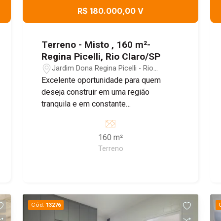
R$ 180.000,00 V
Terreno - Misto , 160 m²-
Regina Picelli, Rio Claro/SP
Jardim Dona Regina Picelli - Rio
Claro/SP
Excelente oportunidade para quem
deseja construir em uma região
tranquila e em constante
desenvolvimento. O terreno possui 160
m², é plano, murado, conta com portão e
160 m²
calçada pronta, oferecendo mais
Terreno
praticidade para iniciar sua obra.
Localizado no Residencial Regina
Picelli, o imóvel está em uma ótima
região, com fácil acesso aos principais
pontos da cidade e próximo a
Cód.
13276
comércios e serviços. Ideal para quem