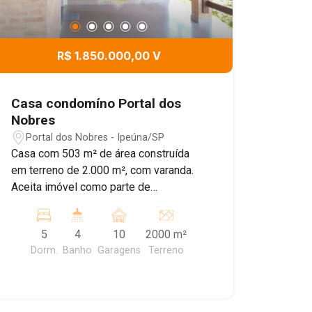
R$ 1.850.000,00 V
Casa condomíno Portal dos
Nobres
Portal dos Nobres - Ipeúna/SP
Casa com 503 m² de área construída
em terreno de 2.000 m², com varanda.
Aceita imóvel como parte de
pagamento. Imóvel distribuído em dois
pavimentos, implantado em amplo
5
4
10
2000 m²
terreno de 2.000 m², com 503 m² de
Dorm.
Banho
Garagens
Terreno
área construída, oferecendo conforto,
funcionalidade e excelente área externa
com muito verde, pomar formado,
pergolado e ofurô. - Pavimento