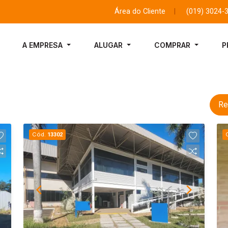
Área do Cliente
|
(019) 3024-
A EMPRESA
ALUGAR
COMPRAR
P
Re
Cód.
13302