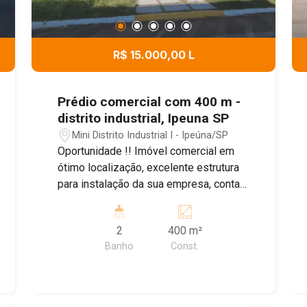
R$ 15.000,00 L
Prédio comercial com 400 m -
distrito industrial, Ipeuna SP
Mini Distrito Industrial I - Ipeúna/SP
Oportunidade !! Imóvel comercial em
ótimo localização, excelente estrutura
para instalação da sua empresa, conta
com recepção toda equipada, 5 salas
com metragens boas em amplo
2
400 m²
espaços já com móveis ( a negociar ) e
Banho
Const.
ar condicionado para melhor ambiente
de trabalho, conta com cozinha
equipada já para uso e banheiros.
Agende sua visita !!