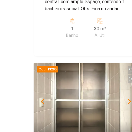
central, com amplo espaço, contendo 1
banheiros social. Obs. Fica no andar
superior . *Incluso IPTU e Água.
1
30 m²
Banho
A. Útil
Cód.
13290