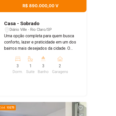
R$ 890.000,00 V
Casa - Sobrado
Diário Ville - Rio Claro/SP
Uma opção completa para quem busca
conforto, lazer e praticidade em um dos
bairros mais desejados da cidade. O
imóvel conta com 3 dormitórios,
ambientes com móveis planejados,
3
1
3
2
além de uma área externa perfeita para
Dorm.
Suite
Banho
Garagens
aproveitar bons momentos com a
família e os amigos. O grande destaque
fica para a área gourmet integrada à
piscina, um espaço ideal para receber,
descansar e viver melhor dentro de
casa. Uma casa pronta para quem
Cód.
13273
valoriza qualidade de vida, boa