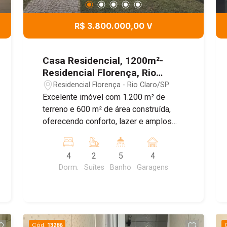
R$ 3.800.000,00 V
Casa Residencial, 1200m²-
Residencial Florença, Rio
Claro/SP
Residencial Florença - Rio Claro/SP
Excelente imóvel com 1.200 m² de
terreno e 600 m² de área construída,
oferecendo conforto, lazer e amplos
espaços. A residência conta com sala
de estar, sala de jantar, cozinha, 4
4
2
5
4
dormitórios, sendo 2 suítes com closet,
Dorm.
Suítes
Banho
Garagens
3 banheiros e 2 lavabos. Além disso,
possui ar-condicionado na sala e em
todos os dormitórios, garantindo
conforto em todas as estações. Na
área externa, dispõe de piscina, espaço
Cód.
13286