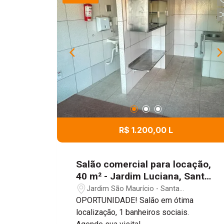
R$ 1.200,00 L
Salão comercial para locação,
40 m² - Jardim Luciana, Santa
Gertrudes/SP
Jardim São Maurício - Santa
Gertrudes/SP
OPORTUNIDADE! Salão em ótima
localização, 1 banheiros sociais.