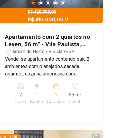
R$ 420.000,00
R$ 410.000,00 V
Apartamento com 2 quartos no
Leven, 56 m² - Vila Paulista,
Rio Claro/SP
Jardim do Horto - Rio Claro/SP
Vende-se apartamento contendo sala 2
ambientes com planejados,sacada
gourmet, cozinha americana com
planejados, lavanderia, 02 dormitórios e
1 banheiro social
2
1
1
56 m²
Dorm.
Banho
Garagem
Const.
Cód.
13285