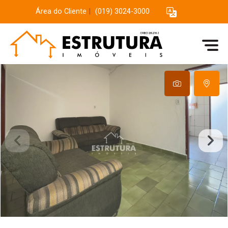
Área do Cliente
|
(019) 3024-3000