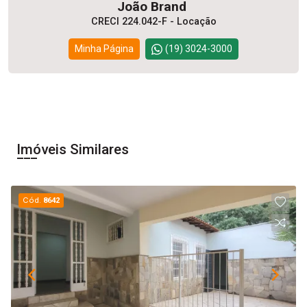
João Brand
CRECI 224.042-F - Locação
Minha Página
(19) 3024-3000
Imóveis Similares
Cód.
8642