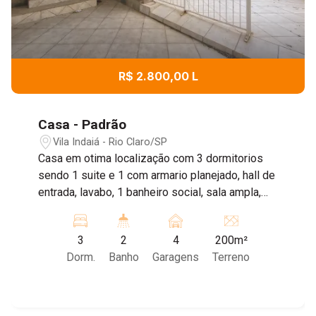
R$ 2.800,00 L
Casa - Padrão
Vila Indaiá - Rio Claro/SP
Casa em otima localização com 3 dormitorios
sendo 1 suite e 1 com armario planejado, hall de
entrada, lavabo, 1 banheiro social, sala ampla,
cozinha ampla, quintal e garagem para 4 carros 2
coberto. agende sua visita com nossos
3
2
4
200m²
corretores !!
Dorm.
Banho
Garagens
Terreno