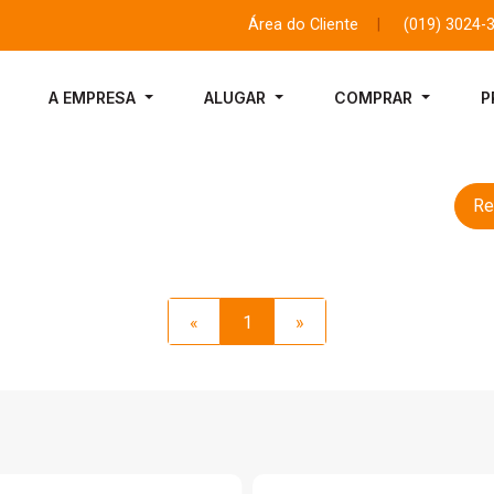
Área do Cliente
|
(019) 3024-
A EMPRESA
ALUGAR
COMPRAR
P
Re
«
1
»