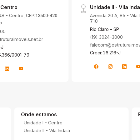
 Centro
Unidade II - Vila Inda
48 - Centro, CEP:
Avenida 20 A, 85 - Vila 
13500-420
710
P
Rio Claro - SP
000
(19) 3024-3000
uturaimoveis.net.br
falecom@estruturaimove
-J
Creci: 26.216-J
5.366/0001-79
Onde estamos
Unidade I - Centro
Unidade II - Vila Indaiá