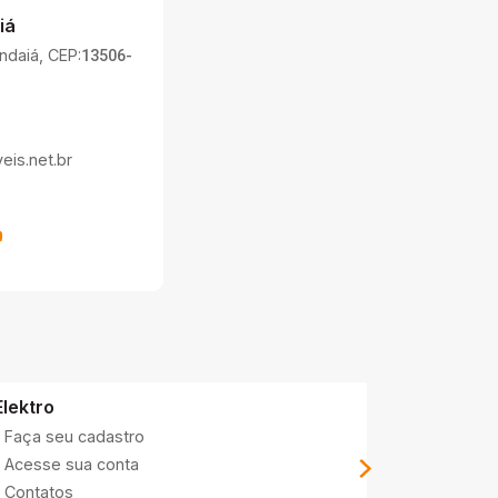
iá
Indaiá, CEP:
13506-
is.net.br
Elektro
DAAE
Faça seu cadastro
Contatos
Acesse sua conta
Acesse su
Contatos